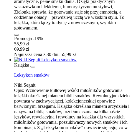
aromatyczne, pełne smaku dania. Dzięki praktycznym
wskazówkom i lekkiemu, humorystycznemu stylowi,
Zielonka sprawia, że gotowanie staje się przyjemnością, a
codzienne obiady – prawdziwą ucztą we włoskim stylu. To
książka, która łączy tradycję z nowoczesnym, szybkim
gotowaniem.
Promocja -19%
55,99 zł
69,99 zł
Najniższa cena z 30 dni: 55,99 zł
Książka
Leksykon smaków
Niki Segnit
Opis:
Wznowienie kultowej wśród miłośników gotowania
książki określanej mianem biblii smaków. Rewolucyjne dzieło
powraca w zachwycającej, kolekcjonerskiej oprawie z
barwionymi brzegami. Książka określana mianem arcydzieła i
nazywana biblią smaków, przetłumaczona na kilkanaście
języków, rewelacyjna i rewolucyjna książka dla wszystkich
miłośników gotowania, poszukiwaczy nowych smaków i ich
kombinacji. Z „Leksykonu smaków” dowiecie się tego, co w