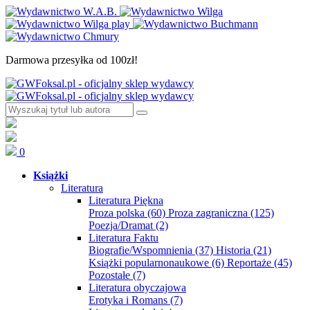
Darmowa przesyłka od 100zł!
0
Książki
Literatura
Literatura Piękna
Proza polska
(60)
Proza zagraniczna
(125)
Poezja/Dramat
(2)
Literatura Faktu
Biografie/Wspomnienia
(37)
Historia
(21)
Książki popularnonaukowe
(6)
Reportaże
(45)
Pozostałe
(7)
Literatura obyczajowa
Erotyka i Romans
(7)