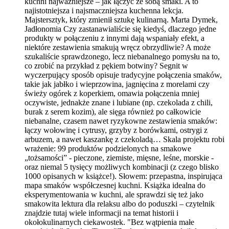
kuchni najważniejsze – jak łączyć ze sobą smaki. A to
najistotniejsza i najsmaczniejsza kuchenna lekcja.
Majstersztyk, który zmienił sztukę kulinarną. Marta Dymek,
Jadłonomia Czy zastanawialiście się kiedyś, dlaczego jedne
produkty w połączeniu z innymi dają wspaniały efekt, a
niektóre zestawienia smakują wręcz obrzydliwie? A może
szukaliście sprawdzonego, lecz niebanalnego pomysłu na to,
co zrobić na przykład z pękiem botwiny? Segnit w
wyczerpujący sposób opisuje tradycyjne połączenia smaków,
takie jak jabłko i wieprzowina, jagnięcina z morelami czy
świeży ogórek z koperkiem, omawia połączenia mniej
oczywiste, jednakże znane i lubiane (np. czekolada z chili,
burak z serem kozim), ale sięga również po całkowicie
niebanalne, czasem nawet ryzykowne zestawienia smaków:
łączy wołowinę i cytrusy, grzyby z borówkami, ostrygi z
arbuzem, a nawet kaszankę z czekoladą… Skala projektu robi
wrażenie: 99 produktów podzielonych na smakowe
„tożsamości” - pieczone, ziemiste, mięsne, leśne, morskie -
oraz niemal 5 tysięcy możliwych kombinacji (z czego blisko
1000 opisanych w książce!). Słowem: przepastna, inspirująca
mapa smaków współczesnej kuchni. Książka idealna do
eksperymentowania w kuchni, ale sprawdzi się też jako
smakowita lektura dla relaksu albo do poduszki – czytelnik
znajdzie tutaj wiele informacji na temat historii i
okołokulinarnych ciekawostek. "Bez wątpienia małe