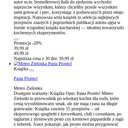
autor m.in. bestsellerowej Italii do zjedzenia wychodzi
naprzeciw wszystkim, którzy chcieliby przede wszystkim
sami gotować i piec, korzystając z podsuwanych przez niego
inspiracji. Najnowsza seria książek to selekcja najlepszych
przepisów znanych z poprzednich publikacji autora ujęta w
formie wygodnej książki kucharskiej — idealnej towarzyszki
kuchennych eksperymentów.
Promocja -20%
39,99 zł
49,99 zł
Najniższa cena z 30 dni: 39,99 zł
Książka
Pasta Pronto!
Meteo Zielonka
Dostępne warianty:
Książka
Opis:
Pasta Pronto! Mateo
Zielonki to przewodnik po włoskiej kuchni dla osób, które
cenią wysublimowany smak, ale nie mają czasu na długie
gotowanie. Książka zawiera 55 przepisów – od
ekspresowego spaghetti z krewetkami, chili i czosnkiem, po
tagliarini z dyniowym pesto czy kremowe pappardelle z ragù
z żeberek. Autor pokazuje, jak prosto można przygotować