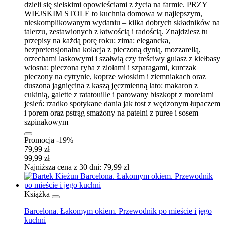
dzieli się sielskimi opowieściami z życia na farmie. PRZY
WIEJSKIM STOLE to kuchnia domowa w najlepszym,
nieskomplikowanym wydaniu – kilka dobrych składników na
talerzu, zestawionych z łatwością i radością. Znajdziesz tu
przepisy na każdą porę roku: zima: elegancka,
bezpretensjonalna kolacja z pieczoną dynią, mozzarellą,
orzechami laskowymi i szałwią czy treściwy gulasz z kiełbasy
wiosna: pieczona ryba z ziołami i szparagami, kurczak
pieczony na cytrynie, koprze włoskim i ziemniakach oraz
duszona jagnięcina z kaszą jęczmienną lato: makaron z
cukinią, galette z ratatouille i parowany biszkopt z morelami
jesień: rzadko spotykane dania jak tost z wędzonym łupaczem
i porem oraz pstrąg smażony na patelni z puree i sosem
szpinakowym
Promocja -19%
79,99 zł
99,99 zł
Najniższa cena z 30 dni: 79,99 zł
Książka
Barcelona. Łakomym okiem. Przewodnik po mieście i jego
kuchni