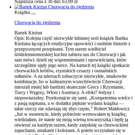
Najniższa cena z 30 dni: 63,99 zł
Książka
Chorwacja do zjedzenia
Bartek Kieżun
Opis:
Kolejna część niezwykle lubianej serii książek Bartka
Kieżuna łączących erudycyjne opowieści i osobiste historie z
przepysznymi przepisami. Tym razem wielbiciel
śródziemnomorskiej kuchni zabiera nas do Chorwacji i jak
sam mówi: dzieli się wspomnieniami i opowieściami, które
szczególnie ujęły jego serce. Na kartach tej książki spotkacie
chorwackich królów, rzymskich cesarzy i osmańskich
sułtanów. A na talerzach zobaczycie niezwykłe, smakowite
kombinacje, bo w kulinarnym wszechświecie Chorwacji
mieszali mniej lub bardziej skutecznie Grecy i Rzymianie,
Turcy i Węgrzy, Włosi i Austriacy. A efekt? Jedyny i
niepowtarzalny. Przekonajcie się sami. „Kompetentna wielce i
z pasją napisana, a w dodatku pięknie wydana książka —
takie rzeczy nie zdarzają się zbyt często.” Robert Makłowicz
„Już w momencie, kiedy pobieżnie wertowałam tę książkę,
wiedziałam, że stanie się moją wierną towarzyszką i będę ją
otwierać za każdym razem, kiedy zatęsknię za chorwackimi
zapachami, smakami i kolorami. A potem wczytałam się w