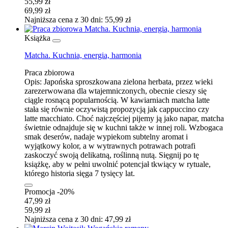
55,99 zł
69,99 zł
Najniższa cena z 30 dni: 55,99 zł
Książka
Matcha. Kuchnia, energia, harmonia
Praca zbiorowa
Opis:
Japońska sproszkowana zielona herbata, przez wieki
zarezerwowana dla wtajemniczonych, obecnie cieszy się
ciągle rosnącą popularnością. W kawiarniach matcha latte
stała się równie oczywistą propozycją jak cappuccino czy
latte macchiato. Choć najczęściej pijemy ją jako napar, matcha
świetnie odnajduje się w kuchni także w innej roli. Wzbogaca
smak deserów, nadaje wypiekom subtelny aromat i
wyjątkowy kolor, a w wytrawnych potrawach potrafi
zaskoczyć swoją delikatną, roślinną nutą. Sięgnij po tę
książkę, aby w pełni uwolnić potencjał tkwiący w rytuale,
którego historia sięga 7 tysięcy lat.
Promocja -20%
47,99 zł
59,99 zł
Najniższa cena z 30 dni: 47,99 zł