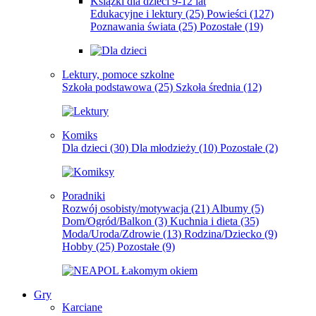
Książki dla dzieci 9-12 lat
Edukacyjne i lektury
(25)
Powieści
(127)
Poznawania świata
(25)
Pozostałe
(19)
Lektury, pomoce szkolne
Szkoła podstawowa
(25)
Szkoła średnia
(12)
Komiks
Dla dzieci
(30)
Dla młodzieży
(10)
Pozostałe
(2)
Poradniki
Rozwój osobisty/motywacja
(21)
Albumy
(5)
Dom/Ogród/Balkon
(3)
Kuchnia i dieta
(35)
Moda/Uroda/Zdrowie
(13)
Rodzina/Dziecko
(9)
Hobby
(25)
Pozostałe
(9)
Gry
Karciane