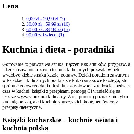
Cena
0,00 zł
-
29,99 zł
(3)
30,00 zł
-
59,99 zł
(16)
60,00 zł
-
89,99 zł
(15)
90,00 zł
i więcej
(1)
Kuchnia i dieta - poradniki
Gotowanie to prawdziwa sztuka. Łączenie składników, przypraw, a
także stosowanie różnych technik kulinarnych pozwala w pełni
wydobyć głębię smaku każdej potrawy. Dzięki poradom zawartym
w książkach kulinarnych podbija się kubki smakowe każdego, kto
spróbuje gotowego dania. Jeśli lubisz gotować i z radością spędzasz
czas w kuchni, książki z przepisami pomogą Ci wznieść się na
jeszcze wyższy poziom kulinarny. Z ich pomocą poznasz nie tylko
kuchnię polską, ale i kuchnie z wszystkich kontynentów oraz
przepisy dietetyczne.
Książki kucharskie – kuchnie świata i
kuchnia polska