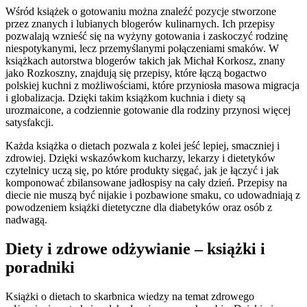
Wśród książek o gotowaniu można znaleźć pozycje stworzone
przez znanych i lubianych blogerów kulinarnych. Ich przepisy
pozwalają wznieść się na wyżyny gotowania i zaskoczyć rodzinę
niespotykanymi, lecz przemyślanymi połączeniami smaków. W
książkach autorstwa blogerów takich jak Michał Korkosz, znany
jako Rozkoszny, znajdują się przepisy, które łączą bogactwo
polskiej kuchni z możliwościami, które przyniosła masowa migracja
i globalizacja. Dzięki takim książkom kuchnia i diety są
urozmaicone, a codziennie gotowanie dla rodziny przynosi więcej
satysfakcji.
Każda książka o dietach pozwala z kolei jeść lepiej, smaczniej i
zdrowiej. Dzięki wskazówkom kucharzy, lekarzy i dietetyków
czytelnicy uczą się, po które produkty sięgać, jak je łączyć i jak
komponować zbilansowane jadłospisy na cały dzień. Przepisy na
diecie nie muszą być nijakie i pozbawione smaku, co udowadniają z
powodzeniem książki dietetyczne dla diabetyków oraz osób z
nadwagą.
Diety i zdrowe odżywianie – książki i
poradniki
Książki o dietach to skarbnica wiedzy na temat zdrowego