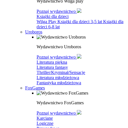
Wydawnictwo Wilga play
Poznaj wydawnictwo
Książki dla dzieci
Wilga Play
Książki dla dzieci 3-5 lat
Książki dla
dzieci 6-8 lat
Uroboros
Wydawnictwo Uroboros
Poznaj wydawnictwo
Literatura piękna
Literatura fantasy
Thriller/Kryminał/Sensacje
Literatura młodzieżowa
Fantastyka młodzieżowa
FoxGames
Wydawnictwo FoxGames
Poznaj wydawnictwo
Karciane
Logiczne