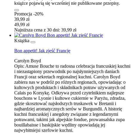
książce pojawią się wcześniej nie publikowane przepisy.
Promocja -20%
39,99 zł
49,99 zł
Najniższa cena z 30 dni: 39,99 zł
Książka
Bon appetit! Jak zjeść Francję
Carolyn Boyd
Opis:
Amuse Bouche to radosna celebracja francuskiej kuchni
i niezastąpiony przewodnik po najsłynniejszych daniach
Francji oraz sekretach regionalnej kuchni. Carolyn Boyd
zabiera nas w podróż po różnych regionach, opowiadając o
kultowych produktach i składnikach potraw używanych od
Calais po Korsykę. Odkrywa przed czytelnikiem najlepsze
bouchons w Lyonie i kultowe cukiernie w Paryżu, zdradza,
gdzie skosztować najsłodszych truskawek w Bretanii i
najbardziej aromatycznych serów w Burgundii. A historię
kuchni francuskiej i anegdoty związane z legendarnymi
potrawami, takimi jak alpejskie fondue, prowansalska zupa
bouillabaisse i baskijskie wędliny opowiadają jej
najwybitniejsi szefowie kuchni.