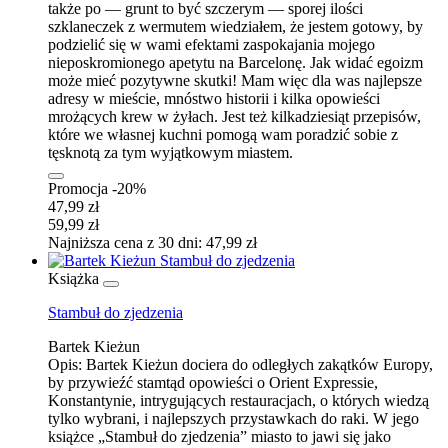
także po — grunt to być szczerym — sporej ilości
szklaneczek z wermutem wiedziałem, że jestem gotowy, by
podzielić się w wami efektami zaspokajania mojego
nieposkromionego apetytu na Barcelonę. Jak widać egoizm
może mieć pozytywne skutki! Mam więc dla was najlepsze
adresy w mieście, mnóstwo historii i kilka opowieści
mrożących krew w żyłach. Jest też kilkadziesiąt przepisów,
które we własnej kuchni pomogą wam poradzić sobie z
tęsknotą za tym wyjątkowym miastem.
Promocja -20%
47,99 zł
59,99 zł
Najniższa cena z 30 dni: 47,99 zł
Książka
Stambuł do zjedzenia
Bartek Kieżun
Opis:
Bartek Kieżun dociera do odległych zakątków Europy,
by przywieźć stamtąd opowieści o Orient Expressie,
Konstantynie, intrygujących restauracjach, o których wiedzą
tylko wybrani, i najlepszych przystawkach do raki. W jego
książce „Stambuł do zjedzenia” miasto to jawi się jako