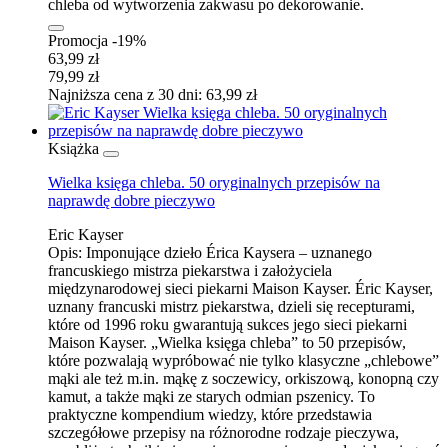
chleba od wytworzenia zakwasu po dekorowanie.
Promocja -19%
63,99 zł
79,99 zł
Najniższa cena z 30 dni: 63,99 zł
Książka
Wielka księga chleba. 50 oryginalnych przepisów na
naprawdę dobre pieczywo
Eric Kayser
Opis:
Imponujące dzieło Érica Kaysera – uznanego
francuskiego mistrza piekarstwa i założyciela
międzynarodowej sieci piekarni Maison Kayser. Éric Kayser,
uznany francuski mistrz piekarstwa, dzieli się recepturami,
które od 1996 roku gwarantują sukces jego sieci piekarni
Maison Kayser. „Wielka księga chleba” to 50 przepisów,
które pozwalają wypróbować nie tylko klasyczne „chlebowe”
mąki ale też m.in. mąkę z soczewicy, orkiszową, konopną czy
kamut, a także mąki ze starych odmian pszenicy. To
praktyczne kompendium wiedzy, które przedstawia
szczegółowe przepisy na różnorodne rodzaje pieczywa,