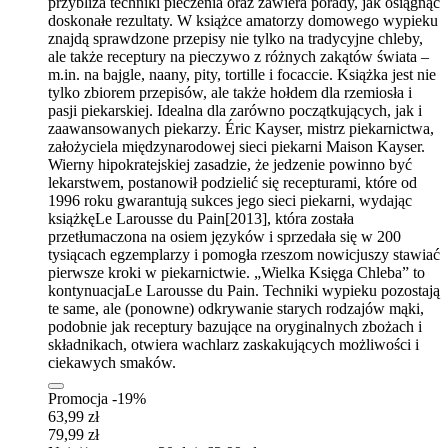
przybliża techniki pieczenia oraz zawiera porady, jak osiągnąć
doskonałe rezultaty. W książce amatorzy domowego wypieku
znajdą sprawdzone przepisy nie tylko na tradycyjne chleby,
ale także receptury na pieczywo z różnych zakątów świata –
m.in. na bajgle, naany, pity, tortille i focaccie. Książka jest nie
tylko zbiorem przepisów, ale także hołdem dla rzemiosła i
pasji piekarskiej. Idealna dla zarówno początkujących, jak i
zaawansowanych piekarzy. Éric Kayser, mistrz piekarnictwa,
założyciela międzynarodowej sieci piekarni Maison Kayser.
Wierny hipokratejskiej zasadzie, że jedzenie powinno być
lekarstwem, postanowił podzielić się recepturami, które od
1996 roku gwarantują sukces jego sieci piekarni, wydając
książkęLe Larousse du Pain[2013], która została
przetłumaczona na osiem języków i sprzedała się w 200
tysiącach egzemplarzy i pomogła rzeszom nowicjuszy stawiać
pierwsze kroki w piekarnictwie. „Wielka Księga Chleba” to
kontynuacjaLe Larousse du Pain. Techniki wypieku pozostają
te same, ale (ponowne) odkrywanie starych rodzajów mąki,
podobnie jak receptury bazujące na oryginalnych zbożach i
składnikach, otwiera wachlarz zaskakujących możliwości i
ciekawych smaków.
Promocja -19%
63,99 zł
79,99 zł