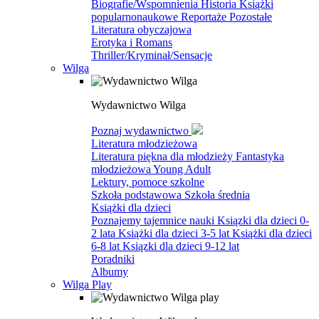
Biografie/Wspomnienia
Historia
Książki
popularnonaukowe
Reportaże
Pozostałe
Literatura obyczajowa
Erotyka i Romans
Thriller/Kryminał/Sensacje
Wilga
Wydawnictwo Wilga
Poznaj wydawnictwo
Literatura młodzieżowa
Literatura piękna dla młodzieży
Fantastyka
młodzieżowa
Young Adult
Lektury, pomoce szkolne
Szkoła podstawowa
Szkoła średnia
Książki dla dzieci
Poznajemy tajemnice nauki
Ksiązki dla dzieci 0-
2 lata
Książki dla dzieci 3-5 lat
Książki dla dzieci
6-8 lat
Ksiązki dla dzieci 9-12 lat
Poradniki
Albumy
Wilga Play