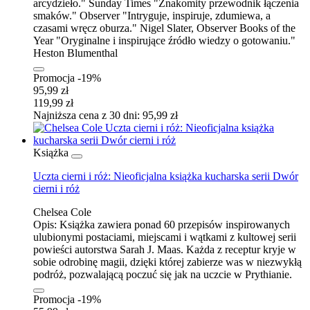
arcydzieło." Sunday Times "Znakomity przewodnik łączenia
smaków." Observer "Intryguje, inspiruje, zdumiewa, a
czasami wręcz oburza." Nigel Slater, Observer Books of the
Year "Oryginalne i inspirujące źródło wiedzy o gotowaniu."
Heston Blumenthal
Promocja -19%
95,99 zł
119,99 zł
Najniższa cena z 30 dni: 95,99 zł
Książka
Uczta cierni i róż: Nieoficjalna książka kucharska serii Dwór
cierni i róż
Chelsea Cole
Opis:
Książka zawiera ponad 60 przepisów inspirowanych
ulubionymi postaciami, miejscami i wątkami z kultowej serii
powieści autorstwa Sarah J. Maas. Każda z receptur kryje w
sobie odrobinę magii, dzięki której zabierze was w niezwykłą
podróż, pozwalającą poczuć się jak na uczcie w Prythianie.
Promocja -19%