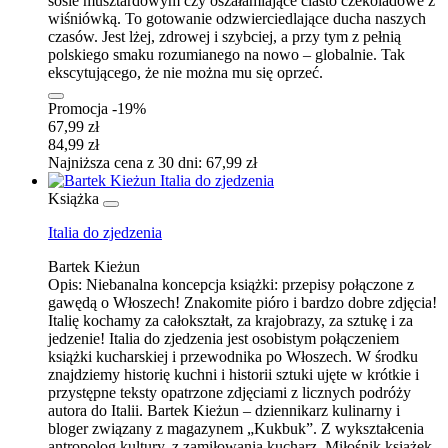
sosie musztardowym czy oszałamiające ciasto czekoladowe z
wiśniówką. To gotowanie odzwierciedlające ducha naszych
czasów. Jest lżej, zdrowej i szybciej, a przy tym z pełnią
polskiego smaku rozumianego na nowo – globalnie. Tak
ekscytującego, że nie można mu się oprzeć.
Promocja -19%
67,99 zł
84,99 zł
Najniższa cena z 30 dni: 67,99 zł
Książka
Italia do zjedzenia
Bartek Kieżun
Opis:
Niebanalna koncepcja książki: przepisy połączone z
gawędą o Włoszech! Znakomite pióro i bardzo dobre zdjęcia!
Italię kochamy za całokształt, za krajobrazy, za sztukę i za
jedzenie! Italia do zjedzenia jest osobistym połączeniem
książki kucharskiej i przewodnika po Włoszech. W środku
znajdziemy historię kuchni i historii sztuki ujęte w krótkie i
przystępne teksty opatrzone zdjęciami z licznych podróży
autora do Italii. Bartek Kieżun – dziennikarz kulinarny i
bloger związany z magazynem „Kukbuk”. Z wykształcenia
antropolog kultury, z zamiłowania kucharz. Miłośnik książek,