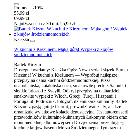
Promocja -19%
55,99 zł
69,99 zł
Najniższa cena z 30 dni: 55,99 zł
Książka
W kuchni z Kieżunem. Mąka górą! Wypieki z krajów
śródziemnomorskich
Bartek Kieżun
Dostępne warianty:
Książka
Opis:
Nowa seria książek Bartka
Kieżuna! W kuchni z Kieżunem — Wypróbuj najlepsze
przepisy na dania kuchni śródziemnomorskiej. Pizza
neapolitańska, katalońska coca, smakowite precle z Salonik i
słodkie brioszki z Sycylii. Odkryj przepisy na najbardziej
smakowite wypieki z Włoch, Grecji, Turcji, Hiszpanii i
Portugalii!. Podróżnik, fotograf, dziennikarz kulinarny Bartek
Kieżun z pasją gotuje i karmi, prowadzi warsztaty, a także
organizuje wyjątkowe kolacje degustacyjne. Jest autorem serii
przewodników kulturalno-kulinarnych Łakomym okiem oraz
monumentalnej albumowej serii Do zjedzenia prezentującej
kuchnie krajów basenu Morza Śródziemnego. Tym razem