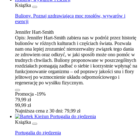
Książka
Buliony. Poznaj uzdrawiającą moc rosołów, wywarów i
esencji
Jennifer Hart-Smith
Opis:
Jennifer Hart-Smith zabiera nas w podróż przez historię
bulionów w różnych kulturach i częściach świata. Pozwala
nam ona lepiej zrozumieć nierozerwalny związek tego dania
ze zdrowiem oraz odkryć, w jaki sposób może ono pomóc w
trudnych chwilach. Buliony proponowane w poszczególnych
rozdziałach pomagają zadbać o siebie i korzystnie wpłynąć na
funkcjonowanie organizmu – od poprawy jakości snu i flory
jelitowej po wzmocnienie układu odpornościowego i
regenerację po wysiłku fizycznym.
Promocja -19%
79,99 zł
99,99 zł
Najniższa cena z 30 dni: 79,99 zł
Książka
Portugalia do zjedzenia