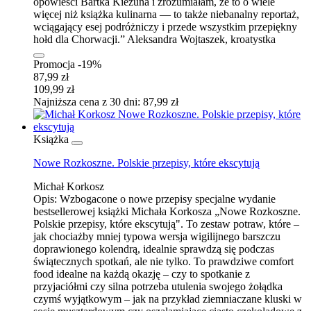
opowieści Bartka Kieżuna i zrozumiałam, że to o wiele
więcej niż książka kulinarna — to także niebanalny reportaż,
wciągający esej podróżniczy i przede wszystkim przepiękny
hołd dla Chorwacji.” Aleksandra Wojtaszek, kroatystka
Promocja -19%
87,99 zł
109,99 zł
Najniższa cena z 30 dni: 87,99 zł
Książka
Nowe Rozkoszne. Polskie przepisy, które ekscytują
Michał Korkosz
Opis:
Wzbogacone o nowe przepisy specjalne wydanie
bestsellerowej książki Michała Korkosza „Nowe Rozkoszne.
Polskie przepisy, które ekscytują". To zestaw potraw, które –
jak chociażby mniej typowa wersja wigilijnego barszczu
doprawionego kolendrą, idealnie sprawdzą się podczas
świątecznych spotkań, ale nie tylko. To prawdziwe comfort
food idealne na każdą okazję – czy to spotkanie z
przyjaciółmi czy silna potrzeba utulenia swojego żołądka
czymś wyjątkowym – jak na przykład ziemniaczane kluski w