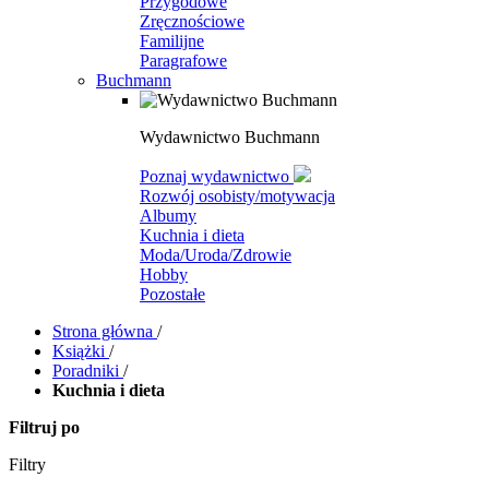
Przygodowe
Zręcznościowe
Familijne
Paragrafowe
Buchmann
Wydawnictwo Buchmann
Poznaj wydawnictwo
Rozwój osobisty/motywacja
Albumy
Kuchnia i dieta
Moda/Uroda/Zdrowie
Hobby
Pozostałe
Strona główna
/
Książki
/
Poradniki
/
Kuchnia i dieta
Filtruj po
Filtry