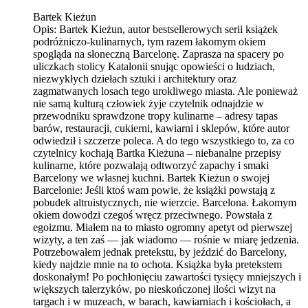
Bartek Kieżun
Opis:
Bartek Kieżun, autor bestsellerowych serii książek
podróżniczo-kulinarnych, tym razem łakomym okiem
spogląda na słoneczną Barcelonę. Zaprasza na spacery po
uliczkach stolicy Katalonii snując opowieści o ludziach,
niezwykłych dziełach sztuki i architektury oraz
zagmatwanych losach tego urokliwego miasta. Ale ponieważ
nie samą kulturą człowiek żyje czytelnik odnajdzie w
przewodniku sprawdzone tropy kulinarne – adresy tapas
barów, restauracji, cukierni, kawiarni i sklepów, które autor
odwiedził i szczerze poleca. A do tego wszystkiego to, za co
czytelnicy kochają Bartka Kieżuna – niebanalne przepisy
kulinarne, które pozwalają odtworzyć zapachy i smaki
Barcelony we własnej kuchni. Bartek Kieżun o swojej
Barcelonie: Jeśli ktoś wam powie, że książki powstają z
pobudek altruistycznych, nie wierzcie. Barcelona. Łakomym
okiem dowodzi czegoś wręcz przeciwnego. Powstała z
egoizmu. Miałem na to miasto ogromny apetyt od pierwszej
wizyty, a ten zaś — jak wiadomo — rośnie w miarę jedzenia.
Potrzebowałem jednak pretekstu, by jeździć do Barcelony,
kiedy najdzie mnie na to ochota. Książka była pretekstem
doskonałym! Po pochłonięciu zawartości tysięcy mniejszych i
większych talerzyków, po nieskończonej ilości wizyt na
targach i w muzeach, w barach, kawiarniach i kościołach, a