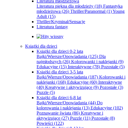
Literatura młodzieżowa
Literatura piękna dla młodzieży
(18)
Fantastyka
młodzieżowa
(26)
Thriller/Paranormal
(1)
Young
Adult
(15)
Thriller/Kryminał/Sensacje
Literatura fantasy
Książki dla dzieci
Książki dla dzieci 0-2 lata
Bajki/Wiersze/Opowiadania
(125)
Dla
najmłodszych
(26)
Kolorowanki i naklejanki
(9)
Edukacyjne
(15)
Interaktywne
(78)
Pozostałe
(5)
Książki dla dzieci 3-5 lata
Bajki/Wiersze/Opowiadania
(187)
Kolorowanki i
naklejanki
(168)
Edukacyjne
(60)
Interaktywne
(40)
Kreatywne i aktywizujące
(9)
Pozostałe
(3)
Puzzle
(5)
Książki dla dzieci 6-8 lat
Bajki/Wiersze/Opowiadania
(44)
Do
kolorowania i naklejania
(13)
Edukacyjne
(102)
Poznawanie świata
(86)
Kreatywne i
aktywizujące
(27)
Puzzle
(11)
Pozostałe
(8)
Powieści
(122)