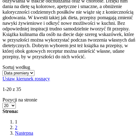
odżywiania w trakcie odchudzania oraz w chorobie. Dzięki nim
dania na dietę są kolorowe, apetyczne i smaczne, a obniżenie
kaloryczności codziennych posiłków nie wiąże się z koniecznością
głodowania. W kwestii takiej jak dieta, przepisy pomagają zmienić
nawyki żywieniowe i odkryć nowe możliwości w kuchni. Bez
odpowiedniej inspiracji trudno samodzielnie tworzyć fit przepisy.
Książka kulinarna dla osób na diecie daje szereg wskazówek, które
w przyszłości można wykorzystać podczas tworzenia własnych dań
dietetycznych. Dobrym wyborem jest też książka na przepisy, w
której obok gotowych receptur można umieścić własne, udane
przepisy, by w przyszłości do nich wrócić.
Sortuj według
Ustaw kierunek rosnący
1-20 z 35
Pozycji na stronie
Strona:
1
2
Następna