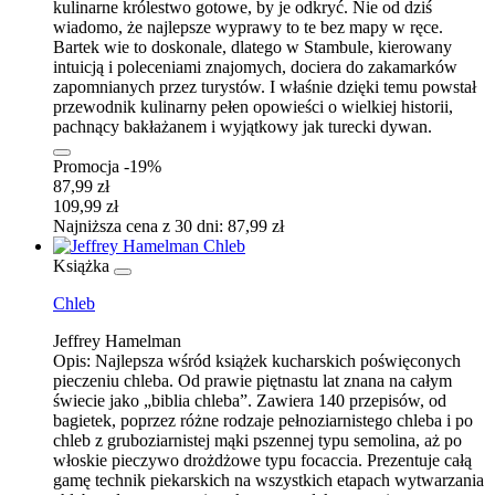
kulinarne królestwo gotowe, by je odkryć. Nie od dziś
wiadomo, że najlepsze wyprawy to te bez mapy w ręce.
Bartek wie to doskonale, dlatego w Stambule, kierowany
intuicją i poleceniami znajomych, dociera do zakamarków
zapomnianych przez turystów. I właśnie dzięki temu powstał
przewodnik kulinarny pełen opowieści o wielkiej historii,
pachnący bakłażanem i wyjątkowy jak turecki dywan.
Promocja -19%
87,99 zł
109,99 zł
Najniższa cena z 30 dni: 87,99 zł
Książka
Chleb
Jeffrey Hamelman
Opis:
Najlepsza wśród książek kucharskich poświęconych
pieczeniu chleba. Od prawie piętnastu lat znana na całym
świecie jako „biblia chleba”. Zawiera 140 przepisów, od
bagietek, poprzez różne rodzaje pełnoziarnistego chleba i po
chleb z gruboziarnistej mąki pszennej typu semolina, aż po
włoskie pieczywo drożdżowe typu focaccia. Prezentuje całą
gamę technik piekarskich na wszystkich etapach wytwarzania