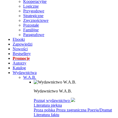
Kooperacyjne
Logiczne
Przygodowe
Strategiczne
Zręcznościowe
Pozostałe
Familijne
Paragrafowe
Ebooki
Zapowiedzi
Nowości
Bestsellery
Promocje
Autorzy
Katalog
Wydawnictwa
W.A.B.
Wydawnictwo W.A.B.
Poznaj wydawnictwo
Literatura piękna
Proza polska
Proza zagraniczna
Poezja/Dramat
Literatura faktu