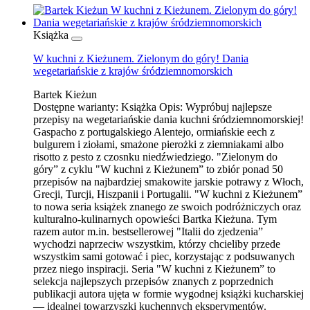
Książka
W kuchni z Kieżunem. Zielonym do góry! Dania
wegetariańskie z krajów śródziemnomorskich
Bartek Kieżun
Dostępne warianty:
Książka
Opis:
Wypróbuj najlepsze
przepisy na wegetariańskie dania kuchni śródziemnomorskiej!
Gaspacho z portugalskiego Alentejo, ormiańskie eech z
bulgurem i ziołami, smażone pierożki z ziemniakami albo
risotto z pesto z czosnku niedźwiedziego. "Zielonym do
góry” z cyklu "W kuchni z Kieżunem” to zbiór ponad 50
przepisów na najbardziej smakowite jarskie potrawy z Włoch,
Grecji, Turcji, Hiszpanii i Portugalii. "W kuchni z Kieżunem”
to nowa seria książek znanego ze swoich podróżniczych oraz
kulturalno-kulinarnych opowieści Bartka Kieżuna. Tym
razem autor m.in. bestsellerowej "Italii do zjedzenia”
wychodzi naprzeciw wszystkim, którzy chcieliby przede
wszystkim sami gotować i piec, korzystając z podsuwanych
przez niego inspiracji. Seria "W kuchni z Kieżunem” to
selekcja najlepszych przepisów znanych z poprzednich
publikacji autora ujęta w formie wygodnej książki kucharskiej
— idealnej towarzyszki kuchennych eksperymentów.