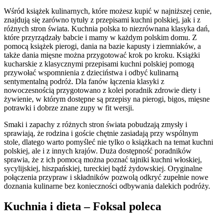
Wśród książek kulinarnych, które możesz kupić w najniższej cenie,
znajdują się zarówno tytuły z przepisami kuchni polskiej, jak i z
różnych stron świata. Kuchnia polska to niezrównana klasyka dań,
które przyrządzały babcie i mamy w każdym polskim domu. Z
pomocą książek pierogi, dania na bazie kapusty i ziemniaków, a
także dania mięsne można przygotować krok po kroku. Książki
kucharskie z klasycznymi przepisami kuchni polskiej pomogą
przywołać wspomnienia z dzieciństwa i odbyć kulinarną
sentymentalną podróż. Dla fanów łączenia klasyki z
nowoczesnością przygotowano z kolei poradnik zdrowie diety i
żywienie, w którym dostępne są przepisy na pierogi, bigos, mięsne
potrawki i dobrze znane zupy w fit wersji.
Smaki i zapachy z różnych stron świata pobudzają zmysły i
sprawiają, że rodzina i goście chętnie zasiadają przy wspólnym
stole, dlatego warto pomyśleć nie tylko o książkach na temat kuchni
polskiej, ale i z innych krajów. Duża dostępność poradników
sprawia, że z ich pomocą można poznać tajniki kuchni włoskiej,
sycylijskiej, hiszpańskiej, tureckiej bądź żydowskiej. Oryginalne
połączenia przypraw i składników pozwolą odkryć zupełnie nowe
doznania kulinarne bez konieczności odbywania dalekich podróży.
Kuchnia i dieta – Foksal poleca