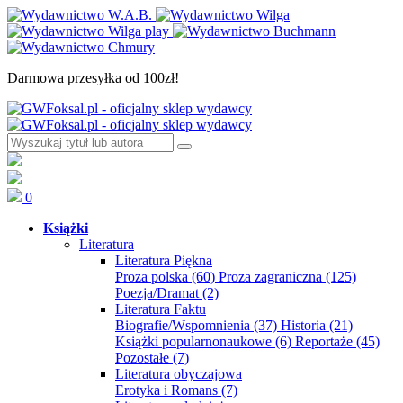
Darmowa przesyłka od 100zł!
0
Książki
Literatura
Literatura Piękna
Proza polska
(60)
Proza zagraniczna
(125)
Poezja/Dramat
(2)
Literatura Faktu
Biografie/Wspomnienia
(37)
Historia
(21)
Książki popularnonaukowe
(6)
Reportaże
(45)
Pozostałe
(7)
Literatura obyczajowa
Erotyka i Romans
(7)