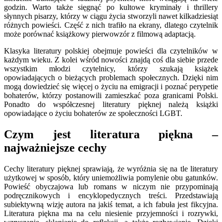
godzin. Warto także sięgnąć po kultowe kryminały i thrillery
słynnych pisarzy, którzy w ciągu życia stworzyli nawet kilkadziesiąt
różnych powieści. Część z nich trafiło na ekrany, dlatego czytelnik
może porównać książkowy pierwowzór z filmową adaptacją.
Klasyka literatury polskiej obejmuje powieści dla czytelników w
każdym wieku. Z kolei wśród nowości znajdą coś dla siebie przede
wszystkim młodzi czytelnicy, którzy szukają książek
opowiadających o bieżących problemach społecznych. Dzięki nim
mogą dowiedzieć się więcej o życiu na emigracji i poznać perypetie
bohaterów, którzy postanowili zamieszkać poza granicami Polski.
Ponadto do współczesnej literatury pięknej należą książki
opowiadające o życiu bohaterów ze społeczności LGBT.
Czym jest literatura piękna –
najważniejsze cechy
Cechy literatury pięknej sprawiają, że wyróżnia się na tle literatury
użytkowej w sposób, który uniemożliwia pomylenie obu gatunków.
Powieść obyczajowa lub romans w niczym nie przypominają
podręcznikowych i encyklopedycznych treści. Przedstawiają
subiektywną wizję autora na jakiś temat, a ich fabuła jest fikcyjna.
Literatura piękna ma na celu niesienie przyjemności i rozrywki,