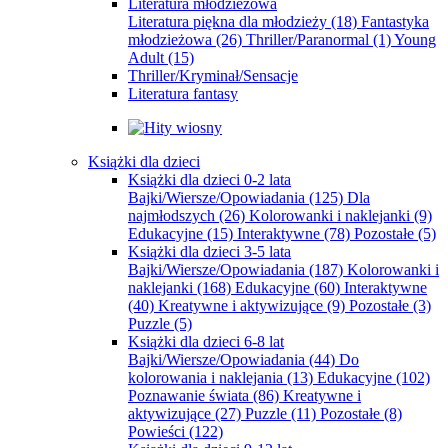
Literatura młodzieżowa
Literatura piękna dla młodzieży
(18)
Fantastyka
młodzieżowa
(26)
Thriller/Paranormal
(1)
Young
Adult
(15)
Thriller/Kryminał/Sensacje
Literatura fantasy
Książki dla dzieci
Książki dla dzieci 0-2 lata
Bajki/Wiersze/Opowiadania
(125)
Dla
najmłodszych
(26)
Kolorowanki i naklejanki
(9)
Edukacyjne
(15)
Interaktywne
(78)
Pozostałe
(5)
Książki dla dzieci 3-5 lata
Bajki/Wiersze/Opowiadania
(187)
Kolorowanki i
naklejanki
(168)
Edukacyjne
(60)
Interaktywne
(40)
Kreatywne i aktywizujące
(9)
Pozostałe
(3)
Puzzle
(5)
Książki dla dzieci 6-8 lat
Bajki/Wiersze/Opowiadania
(44)
Do
kolorowania i naklejania
(13)
Edukacyjne
(102)
Poznawanie świata
(86)
Kreatywne i
aktywizujące
(27)
Puzzle
(11)
Pozostałe
(8)
Powieści
(122)