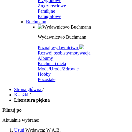
Przygodowe
Zręcznościowe
Familijne
Paragrafowe
Buchmann
Wydawnictwo Buchmann
Poznaj wydawnictwo
Rozwój osobisty/motywacja
Albumy
Kuchnia i dieta
Moda/Uroda/Zdrowie
Hobby
Pozostałe
Strona główna
/
Książki
/
Literatura piękna
Filtruj po
Aktualnie wybrane:
Usuń
Wydawca:
W.A.B.