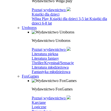
Wydawnictwo Wilga play
Poznaj wydawnictwo
Książki dla dzieci
Wilga Play
Książki dla dzieci 3-5 lat
Książki dla
dzieci 6-8 lat
Uroboros
Wydawnictwo Uroboros
Poznaj wydawnictwo
Literatura piękna
Literatura fantasy
Thriller/Kryminał/Sensacje
Literatura młodzieżowa
Fantastyka młodzieżowa
FoxGames
Wydawnictwo FoxGames
Poznaj wydawnictwo
Karciane
Logiczne