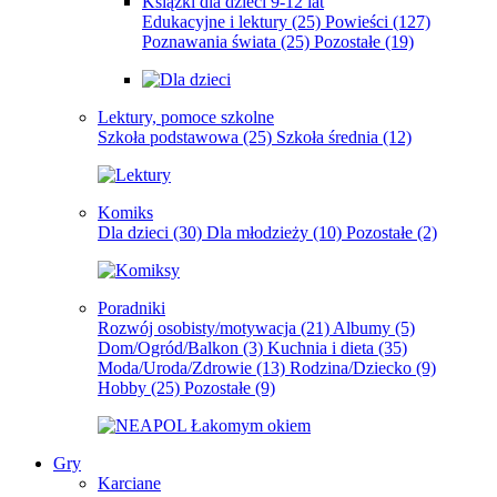
Książki dla dzieci 9-12 lat
Edukacyjne i lektury
(25)
Powieści
(127)
Poznawania świata
(25)
Pozostałe
(19)
Lektury, pomoce szkolne
Szkoła podstawowa
(25)
Szkoła średnia
(12)
Komiks
Dla dzieci
(30)
Dla młodzieży
(10)
Pozostałe
(2)
Poradniki
Rozwój osobisty/motywacja
(21)
Albumy
(5)
Dom/Ogród/Balkon
(3)
Kuchnia i dieta
(35)
Moda/Uroda/Zdrowie
(13)
Rodzina/Dziecko
(9)
Hobby
(25)
Pozostałe
(9)
Gry
Karciane