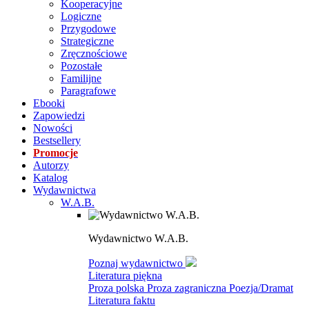
Kooperacyjne
Logiczne
Przygodowe
Strategiczne
Zręcznościowe
Pozostałe
Familijne
Paragrafowe
Ebooki
Zapowiedzi
Nowości
Bestsellery
Promocje
Autorzy
Katalog
Wydawnictwa
W.A.B.
Wydawnictwo W.A.B.
Poznaj wydawnictwo
Literatura piękna
Proza polska
Proza zagraniczna
Poezja/Dramat
Literatura faktu