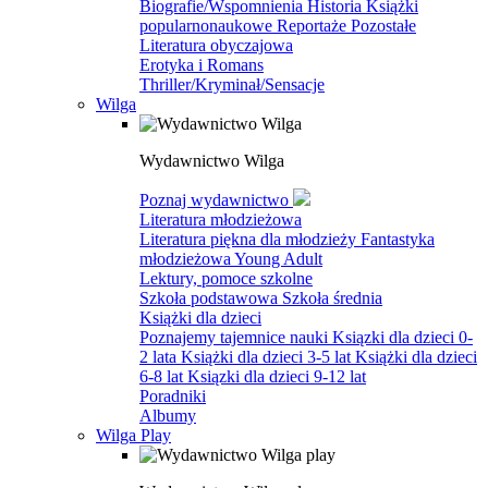
Biografie/Wspomnienia
Historia
Książki
popularnonaukowe
Reportaże
Pozostałe
Literatura obyczajowa
Erotyka i Romans
Thriller/Kryminał/Sensacje
Wilga
Wydawnictwo Wilga
Poznaj wydawnictwo
Literatura młodzieżowa
Literatura piękna dla młodzieży
Fantastyka
młodzieżowa
Young Adult
Lektury, pomoce szkolne
Szkoła podstawowa
Szkoła średnia
Książki dla dzieci
Poznajemy tajemnice nauki
Ksiązki dla dzieci 0-
2 lata
Książki dla dzieci 3-5 lat
Książki dla dzieci
6-8 lat
Ksiązki dla dzieci 9-12 lat
Poradniki
Albumy
Wilga Play