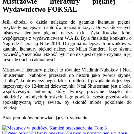
Mistrzowie literatury pięknej –
Wydawnictwo FOKSAL
Jeśli chodzi o dzieła należące do gatunku literatura piękna,
przykłady najlepszych autorów można mnożyć. Do współczesnych
mistrzów literatury pięknej należy m.in. Zyta Rudzka, która
współpracuje z wydawnictwem W.A.B. Była finalistką konkursu o
Nagrodę Literacką Nike 2019. Do grona najlepszych prozaików w
gatunku literatury pięknej należy też Milan Kundera. Jego słynna
powieść „Nieznośna lekkość bytu” do dziś jest chętnie czytana, a jej
treść nie traci na aktualności.
Mistrzowie literatury pięknej to również Vladimir Nabokov i Neal
Shusterman. Nabokov przeszedł do historii jako twórca słynnej
„Lolity”, kontrowersyjnego dzieła o miłości i pożądaniu dojrzałego
mężczyzny do 12-letniej dziewczynki. Neal Shusterman jest z kolei
współczesnym autorem, który tworzy poczytne książki dla
młodzieży i młodych dorosłych. Jego powieści często przedstawiają
apokaliptyczną wizję świata, by skłonić młode pokolenie do
refleksji.
Brak produktów odpowiadających zapytaniu.