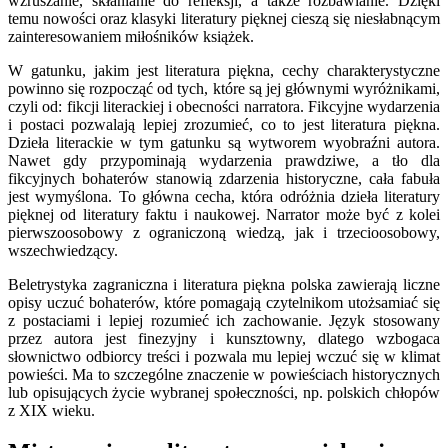
wzruszanie, skłanianie do refleksji, a także rozbawianie. Dzięki
temu nowości oraz klasyki literatury pięknej cieszą się niesłabnącym
zainteresowaniem miłośników książek.
W gatunku, jakim jest literatura piękna, cechy charakterystyczne
powinno się rozpocząć od tych, które są jej głównymi wyróżnikami,
czyli od: fikcji literackiej i obecności narratora. Fikcyjne wydarzenia
i postaci pozwalają lepiej zrozumieć, co to jest literatura piękna.
Dzieła literackie w tym gatunku są wytworem wyobraźni autora.
Nawet gdy przypominają wydarzenia prawdziwe, a tło dla
fikcyjnych bohaterów stanowią zdarzenia historyczne, cała fabuła
jest wymyślona. To główna cecha, która odróżnia dzieła literatury
pięknej od literatury faktu i naukowej. Narrator może być z kolei
pierwszoosobowy z ograniczoną wiedzą, jak i trzecioosobowy,
wszechwiedzący.
Beletrystyka zagraniczna i literatura piękna polska zawierają liczne
opisy uczuć bohaterów, które pomagają czytelnikom utożsamiać się
z postaciami i lepiej rozumieć ich zachowanie. Język stosowany
przez autora jest finezyjny i kunsztowny, dlatego wzbogaca
słownictwo odbiorcy treści i pozwala mu lepiej wczuć się w klimat
powieści. Ma to szczególne znaczenie w powieściach historycznych
lub opisujących życie wybranej społeczności, np. polskich chłopów
z XIX wieku.