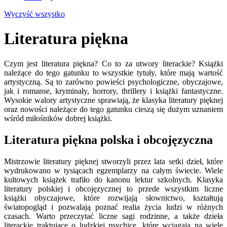
Wyczyść wszystko
Literatura piękna
Czym jest literatura piękna? Co to za utwory literackie? Książki
należące do tego gatunku to wszystkie tytuły, które mają wartość
artystyczną. Są to zarówno powieści psychologiczne, obyczajowe,
jak i romanse, kryminały, horrory, thrillery i książki fantastyczne.
Wysokie walory artystyczne sprawiają, że klasyka literatury pięknej
oraz nowości należące do tego gatunku cieszą się dużym uznaniem
wśród miłośników dobrej książki.
Literatura piękna polska i obcojęzyczna
Mistrzowie literatury pięknej stworzyli przez lata setki dzieł, które
wydrukowano w tysiącach egzemplarzy na całym świecie. Wiele
kultowych książek trafiło do kanonu lektur szkolnych. Klasyka
literatury polskiej i obcojęzycznej to przede wszystkim liczne
książki obyczajowe, które rozwijają słownictwo, kształtują
światopogląd i pozwalają poznać realia życia ludzi w różnych
czasach. Warto przeczytać liczne sagi rodzinne, a także dzieła
literackie traktujące o ludzkiej psychice, które wciągają na wiele