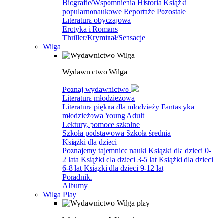
Biografie/Wspomnienia
Historia
Książki
popularnonaukowe
Reportaże
Pozostałe
Literatura obyczajowa
Erotyka i Romans
Thriller/Kryminał/Sensacje
Wilga
Wydawnictwo Wilga
Poznaj wydawnictwo
Literatura młodzieżowa
Literatura piękna dla młodzieży
Fantastyka
młodzieżowa
Young Adult
Lektury, pomoce szkolne
Szkoła podstawowa
Szkoła średnia
Książki dla dzieci
Poznajemy tajemnice nauki
Ksiązki dla dzieci 0-
2 lata
Książki dla dzieci 3-5 lat
Książki dla dzieci
6-8 lat
Ksiązki dla dzieci 9-12 lat
Poradniki
Albumy
Wilga Play