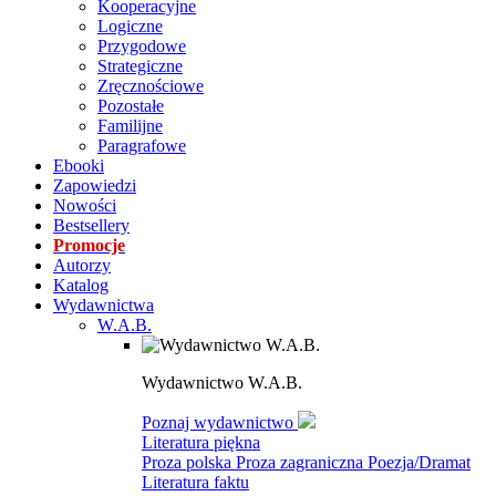
Kooperacyjne
Logiczne
Przygodowe
Strategiczne
Zręcznościowe
Pozostałe
Familijne
Paragrafowe
Ebooki
Zapowiedzi
Nowości
Bestsellery
Promocje
Autorzy
Katalog
Wydawnictwa
W.A.B.
Wydawnictwo W.A.B.
Poznaj wydawnictwo
Literatura piękna
Proza polska
Proza zagraniczna
Poezja/Dramat
Literatura faktu