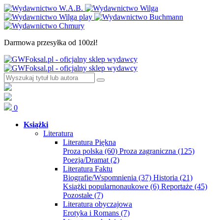
Darmowa przesyłka od 100zł!
0
Książki
Literatura
Literatura Piękna
Proza polska
(60)
Proza zagraniczna
(125)
Poezja/Dramat
(2)
Literatura Faktu
Biografie/Wspomnienia
(37)
Historia
(21)
Książki popularnonaukowe
(6)
Reportaże
(45)
Pozostałe
(7)
Literatura obyczajowa
Erotyka i Romans
(7)