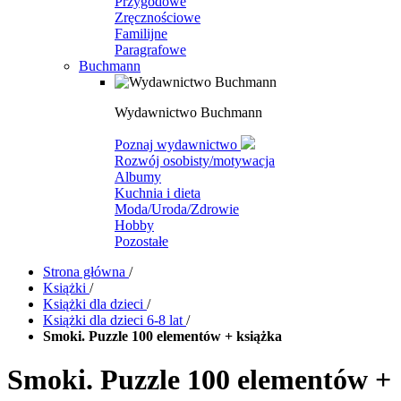
Przygodowe
Zręcznościowe
Familijne
Paragrafowe
Buchmann
Wydawnictwo Buchmann
Poznaj wydawnictwo
Rozwój osobisty/motywacja
Albumy
Kuchnia i dieta
Moda/Uroda/Zdrowie
Hobby
Pozostałe
Strona główna
/
Książki
/
Książki dla dzieci
/
Książki dla dzieci 6-8 lat
/
Smoki. Puzzle 100 elementów + książka
Smoki. Puzzle 100 elementów +