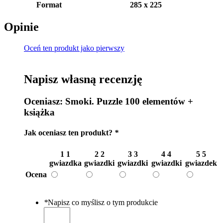
Format
285 x 225
Opinie
Oceń ten produkt jako pierwszy
Napisz własną recenzję
Oceniasz:
Smoki. Puzzle 100 elementów +
książka
Jak oceniasz ten produkt?
*
1
1
2
2
3
3
4
4
5
5
gwiazdka
gwiazdki
gwiazdki
gwiazdki
gwiazdek
Ocena
*
Napisz co myślisz o tym produkcie