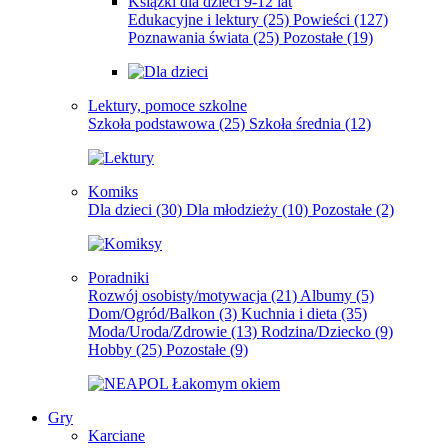
Książki dla dzieci 9-12 lat
Edukacyjne i lektury
(25)
Powieści
(127)
Poznawania świata
(25)
Pozostałe
(19)
Lektury, pomoce szkolne
Szkoła podstawowa
(25)
Szkoła średnia
(12)
Komiks
Dla dzieci
(30)
Dla młodzieży
(10)
Pozostałe
(2)
Poradniki
Rozwój osobisty/motywacja
(21)
Albumy
(5)
Dom/Ogród/Balkon
(3)
Kuchnia i dieta
(35)
Moda/Uroda/Zdrowie
(13)
Rodzina/Dziecko
(9)
Hobby
(25)
Pozostałe
(9)
Gry
Karciane