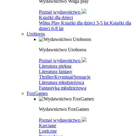
Wydawnictwo Wilga play
Poznaj wydawnictwo
Książki dla dzieci
Wilga Play
Książki dla dzieci 3-5 lat
Książki dla
dzieci 6-8 lat
Uroboros
Wydawnictwo Uroboros
Poznaj wydawnictwo
Literatura piękna
Literatura fantasy
Thriller/Kryminał/Sensacje
Literatura młodzieżowa
Fantastyka młodzieżowa
FoxGames
Wydawnictwo FoxGames
Poznaj wydawnictwo
Karciane
Logiczne