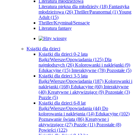
Literatura młodzieżowa
Literatura piękna dla młodzieży
(18)
Fantastyka
młodzieżowa
(26)
Thriller/Paranormal
(1)
Young
Adult
(15)
Thriller/Kryminał/Sensacje
Literatura fantasy
Książki dla dzieci
Książki dla dzieci 0-2 lata
Bajki/Wiersze/Opowiadania
(125)
Dla
najmłodszych
(26)
Kolorowanki i naklejanki
(9)
Edukacyjne
(15)
Interaktywne
(78)
Pozostałe
(5)
Książki dla dzieci 3-5 lata
Bajki/Wiersze/Opowiadania
(187)
Kolorowanki i
naklejanki
(168)
Edukacyjne
(60)
Interaktywne
(40)
Kreatywne i aktywizujące
(9)
Pozostałe
(3)
Puzzle
(5)
Książki dla dzieci 6-8 lat
Bajki/Wiersze/Opowiadania
(44)
Do
kolorowania i naklejania
(14)
Edukacyjne
(102)
Poznawanie świata
(86)
Kreatywne i
aktywizujące
(27)
Puzzle
(11)
Pozostałe
(8)
Powieści
(122)