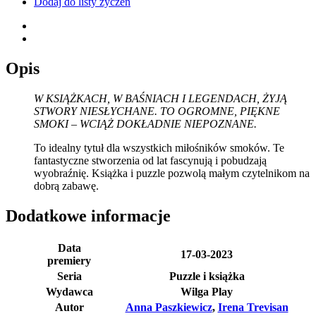
Dodaj do listy życzeń
Opis
W KSIĄŻKACH, W BAŚNIACH I LEGENDACH, ŻYJĄ
STWORY NIESŁYCHANE. TO OGROMNE, PIĘKNE
SMOKI – WCIĄŻ DOKŁADNIE NIEPOZNANE.
To idealny tytuł dla wszystkich miłośników smoków. Te
fantastyczne stworzenia od lat fascynują i pobudzają
wyobraźnię. Książka i puzzle pozwolą małym czytelnikom na
dobrą zabawę.
Dodatkowe informacje
Data
17-03-2023
premiery
Seria
Puzzle i książka
Wydawca
Wilga Play
Autor
Anna Paszkiewicz
,
Irena Trevisan