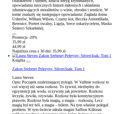
charakterów i sumień, knucia intryg kryminalnych,
opowiadania mrocznych historii miłosnych i układania
zdumiewających moralitetów o winie, zbrodni i zemście. W
tomie znalazły się następujące opowiadania: Zagłada domu
Usherów, William Wilson, Czarny kot, Beczka Amontillada,
Berenice, Portret owalny, Ligeja, Serce oskarżycielem, Maska
Śmierci Szkarłatnej.
Promocja -20%
35,99 zł
44,99 zł
Najniższa cena z 30 dni: 35,99 zł
Książka
Zakon Srebrnej Peleryny. Silvercloak. Tom 1
Laura Steven
Opis:
Początek uzależniającej trylogii. W Vallinie rozkosz to
coś więcej niż sama rozkosz. To żywioł, niezbędny do
egzystencji jak woda, oczywisty jak powietrze. Rozkosz
leczyła, żywiła, ożywiała. Rozkosz była konstytucyjnym
prawem. Rozkosz była magią, a magia – rozkoszą. Lecz
magią był też ból, a magia – bólem. Na tym właśnie polegał
problem. W tym świecie młoda magini Saffron Killoran