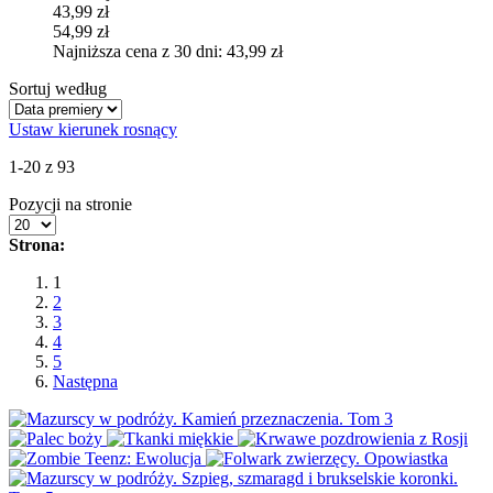
43,99 zł
54,99 zł
Najniższa cena z 30 dni: 43,99 zł
Sortuj według
Ustaw kierunek rosnący
1-20 z 93
Pozycji na stronie
Strona:
1
2
3
4
5
Następna