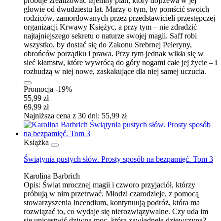
próbuje zrealizować tajemny plan, który dojrzewa w jej
głowie od dwudziestu lat. Marzy o tym, by pomścić swoich
rodziców, zamordowanych przez przedstawicieli przestępczej
organizacji Krwawy Księżyc, a przy tym – nie zdradzić
najtajniejszego sekretu o naturze swojej magii. Saff robi
wszystko, by dostać się do Zakonu Srebrnej Peleryny,
obrońców porządku i prawa. Przy tym jednak wikła się w
sieć kłamstw, które wywrócą do góry nogami całe jej życie – i
rozbudzą w niej nowe, zaskakujące dla niej samej uczucia.
Promocja -19%
55,99 zł
69,99 zł
Najniższa cena z 30 dni: 55,99 zł
Książka
Świątynia pustych słów. Prosty sposób na bezpamięć. Tom 3
Karolina Barbrich
Opis:
Świat mrocznej magii i czworo przyjaciół, którzy
próbują w nim przetrwać. Młodzi czarodzieje, z pomocą
stowarzyszenia Incendium, kontynuują podróż, która ma
rozwiązać to, co wydaje się nierozwiązywalne. Czy uda im
się unicestwić dziwną moc, która zawładnęła dziewczyną?