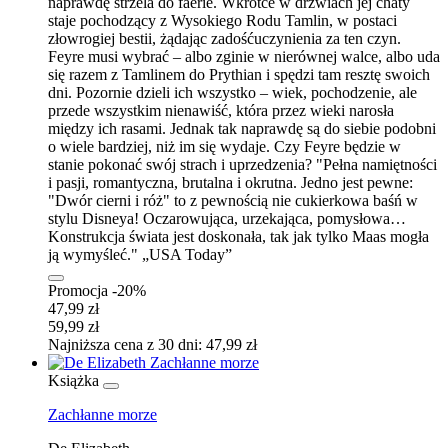
naprawdę strzela do faerie. Wkrótce w drzwiach jej chaty
staje pochodzący z Wysokiego Rodu Tamlin, w postaci
złowrogiej bestii, żądając zadośćuczynienia za ten czyn.
Feyre musi wybrać – albo zginie w nierównej walce, albo uda
się razem z Tamlinem do Prythian i spędzi tam resztę swoich
dni. Pozornie dzieli ich wszystko – wiek, pochodzenie, ale
przede wszystkim nienawiść, która przez wieki narosła
między ich rasami. Jednak tak naprawdę są do siebie podobni
o wiele bardziej, niż im się wydaje. Czy Feyre będzie w
stanie pokonać swój strach i uprzedzenia? "Pełna namiętności
i pasji, romantyczna, brutalna i okrutna. Jedno jest pewne:
"Dwór cierni i róż" to z pewnością nie cukierkowa baśń w
stylu Disneya! Oczarowująca, urzekająca, pomysłowa…
Konstrukcja świata jest doskonała, tak jak tylko Maas mogła
ją wymyśleć." „USA Today”
Promocja -20%
47,99 zł
59,99 zł
Najniższa cena z 30 dni: 47,99 zł
Książka
Zachłanne morze