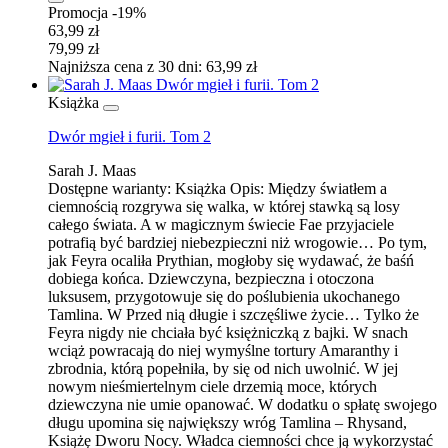
Promocja -19%
63,99 zł
79,99 zł
Najniższa cena z 30 dni: 63,99 zł
Książka
Dwór mgieł i furii. Tom 2
Sarah J. Maas
Dostępne warianty:
Książka
Opis:
Między światłem a
ciemnością rozgrywa się walka, w której stawką są losy
całego świata. A w magicznym świecie Fae przyjaciele
potrafią być bardziej niebezpieczni niż wrogowie… Po tym,
jak Feyra ocaliła Prythian, mogłoby się wydawać, że baśń
dobiega końca. Dziewczyna, bezpieczna i otoczona
luksusem, przygotowuje się do poślubienia ukochanego
Tamlina. W Przed nią długie i szczęśliwe życie… Tylko że
Feyra nigdy nie chciała być księżniczką z bajki. W snach
wciąż powracają do niej wymyślne tortury Amaranthy i
zbrodnia, którą popełniła, by się od nich uwolnić. W jej
nowym nieśmiertelnym ciele drzemią moce, których
dziewczyna nie umie opanować. W dodatku o spłatę swojego
długu upomina się największy wróg Tamlina – Rhysand,
Książę Dworu Nocy. Władca ciemności chce ją wykorzystać