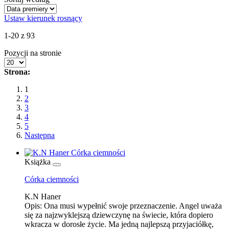
Ustaw kierunek rosnący
1-20 z 93
Pozycji na stronie
Strona:
1
2
3
4
5
Następna
Książka
Córka ciemności
K.N Haner
Opis:
Ona musi wypełnić swoje przeznaczenie. Angel uważa
się za najzwyklejszą dziewczynę na świecie, która dopiero
wkracza w dorosłe życie. Ma jedną najlepszą przyjaciółkę,