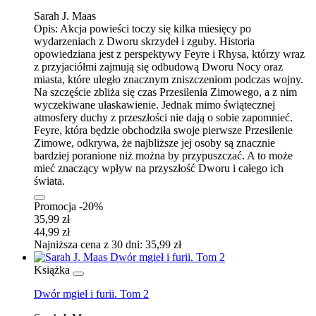
Sarah J. Maas
Opis:
Akcja powieści toczy się kilka miesięcy po
wydarzeniach z Dworu skrzydeł i zguby. Historia
opowiedziana jest z perspektywy Feyre i Rhysa, którzy wraz
z przyjaciółmi zajmują się odbudową Dworu Nocy oraz
miasta, które uległo znacznym zniszczeniom podczas wojny.
Na szczęście zbliża się czas Przesilenia Zimowego, a z nim
wyczekiwane ułaskawienie. Jednak mimo świątecznej
atmosfery duchy z przeszłości nie dają o sobie zapomnieć.
Feyre, która będzie obchodziła swoje pierwsze Przesilenie
Zimowe, odkrywa, że najbliższe jej osoby są znacznie
bardziej poranione niż można by przypuszczać. A to może
mieć znaczący wpływ na przyszłość Dworu i całego ich
świata.
Promocja -20%
35,99 zł
44,99 zł
Najniższa cena z 30 dni: 35,99 zł
Książka
Dwór mgieł i furii. Tom 2