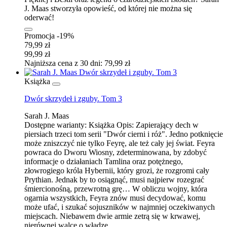
J. Maas stworzyła opowieść, od której nie można się
oderwać!
Promocja -19%
79,99 zł
99,99 zł
Najniższa cena z 30 dni: 79,99 zł
Książka
Dwór skrzydeł i zguby. Tom 3
Sarah J. Maas
Dostępne warianty:
Książka
Opis:
Zapierający dech w
piersiach trzeci tom serii "Dwór cierni i róż". Jedno potknięcie
może zniszczyć nie tylko Feyrę, ale też cały jej świat. Feyra
powraca do Dworu Wiosny, zdeterminowana, by zdobyć
informacje o działaniach Tamlina oraz potężnego,
złowrogiego króla Hybernii, który grozi, że rozgromi cały
Prythian. Jednak by to osiągnąć, musi najpierw rozegrać
śmiercionośną, przewrotną grę… W obliczu wojny, która
ogarnia wszystkich, Feyra znów musi decydować, komu
może ufać, i szukać sojuszników w najmniej oczekiwanych
miejscach. Niebawem dwie armie zetrą się w krwawej,
nierównej walce o władzę.