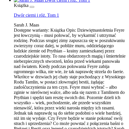
Książka
Dwór cierni i róż. Tom 1
Sarah J. Maas
Dostępne warianty:
Książka
Opis:
Dziewiętnastoletnia Feyre
jest łowczynią – musi polować, by wykarmić i utrzymać
rodzinę. Podczas srogiej zimy zapuszcza się w poszukiwaniu
zwierzyny coraz dalej, w pobliże muru, oddzielającego
ludzkie ziemie od Prythian – krainy zamieszkanej przez
czarodziejskie istoty. To rasa obdarzonych magią i śmiertelnie
niebezpiecznych stworzeń, która przed wiekami panowała
nad światem. Kiedy podczas polowania Feyre zabija
ogromnego wilka, nie wie, że tak naprawdę strzela do faerie.
Wkrótce w drzwiach jej chaty staje pochodzący z Wysokiego
Rodu Tamlin, w postaci złowrogiej bestii, żądając
zadośćuczynienia za ten czyn. Feyre musi wybrać – albo
zginie w nierównej walce, albo uda się razem z Tamlinem do
Prythian i spędzi tam resztę swoich dni. Pozornie dzieli ich
wszystko – wiek, pochodzenie, ale przede wszystkim
nienawiść, która przez wieki narosła między ich rasami.
Jednak tak naprawdę są do siebie podobni o wiele bardziej,
niż im się wydaje. Czy Feyre będzie w stanie pokonać swój
strach i uprzedzenia? Co może powstać z połączenia baśni o
Pięknej i Bestii oraz legend o czarodziejskich istotach? Sarah