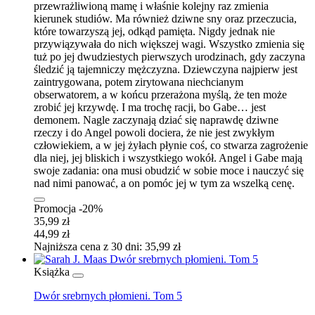
przewrażliwioną mamę i właśnie kolejny raz zmienia
kierunek studiów. Ma również dziwne sny oraz przeczucia,
które towarzyszą jej, odkąd pamięta. Nigdy jednak nie
przywiązywała do nich większej wagi. Wszystko zmienia się
tuż po jej dwudziestych pierwszych urodzinach, gdy zaczyna
śledzić ją tajemniczy mężczyzna. Dziewczyna najpierw jest
zaintrygowana, potem zirytowana niechcianym
obserwatorem, a w końcu przerażona myślą, że ten może
zrobić jej krzywdę. I ma trochę racji, bo Gabe… jest
demonem. Nagle zaczynają dziać się naprawdę dziwne
rzeczy i do Angel powoli dociera, że nie jest zwykłym
człowiekiem, a w jej żyłach płynie coś, co stwarza zagrożenie
dla niej, jej bliskich i wszystkiego wokół. Angel i Gabe mają
swoje zadania: ona musi obudzić w sobie moce i nauczyć się
nad nimi panować, a on pomóc jej w tym za wszelką cenę.
Promocja -20%
35,99 zł
44,99 zł
Najniższa cena z 30 dni: 35,99 zł
Książka
Dwór srebrnych płomieni. Tom 5