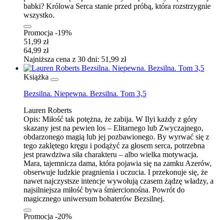
babki? Królowa Serca stanie przed próbą, która rozstrzygnie
wszystko.
Promocja -19%
51,99 zł
64,99 zł
Najniższa cena z 30 dni: 51,99 zł
Książka
Bezsilna. Niepewna. Bezsilna. Tom 3,5
Lauren Roberts
Opis:
Miłość tak potężna, że zabija. W Ilyi każdy z góry
skazany jest na pewien los – Elitarnego lub Zwyczajnego,
obdarzonego magią lub jej pozbawionego. By wyrwać się z
tego zaklętego kręgu i podążyć za głosem serca, potrzebna
jest prawdziwa siła charakteru – albo wielka motywacja.
Mara, tajemnicza dama, która pojawia się na zamku Azerów,
obserwuje ludzkie pragnienia i uczucia. I przekonuje się, że
nawet najczystsze intencje wywołują czasem żądzę władzy, a
najsilniejsza miłość bywa śmiercionośna. Powrót do
magicznego uniwersum bohaterów Bezsilnej.
Promocja -20%