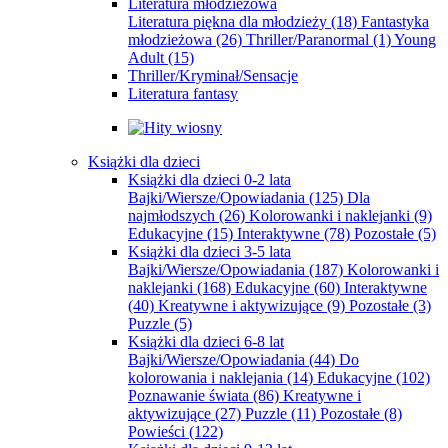
Literatura młodzieżowa
Literatura piękna dla młodzieży
(18)
Fantastyka
młodzieżowa
(26)
Thriller/Paranormal
(1)
Young
Adult
(15)
Thriller/Kryminał/Sensacje
Literatura fantasy
Książki dla dzieci
Książki dla dzieci 0-2 lata
Bajki/Wiersze/Opowiadania
(125)
Dla
najmłodszych
(26)
Kolorowanki i naklejanki
(9)
Edukacyjne
(15)
Interaktywne
(78)
Pozostałe
(5)
Książki dla dzieci 3-5 lata
Bajki/Wiersze/Opowiadania
(187)
Kolorowanki i
naklejanki
(168)
Edukacyjne
(60)
Interaktywne
(40)
Kreatywne i aktywizujące
(9)
Pozostałe
(3)
Puzzle
(5)
Książki dla dzieci 6-8 lat
Bajki/Wiersze/Opowiadania
(44)
Do
kolorowania i naklejania
(14)
Edukacyjne
(102)
Poznawanie świata
(86)
Kreatywne i
aktywizujące
(27)
Puzzle
(11)
Pozostałe
(8)
Powieści
(122)