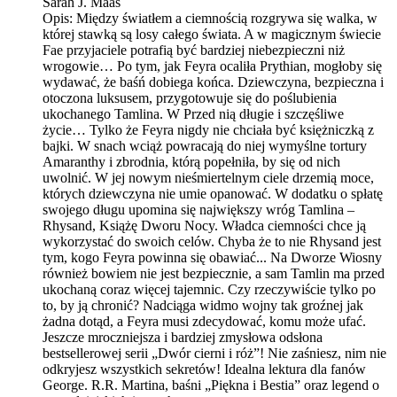
Sarah J. Maas
Opis:
Między światłem a ciemnością rozgrywa się walka, w
której stawką są losy całego świata. A w magicznym świecie
Fae przyjaciele potrafią być bardziej niebezpieczni niż
wrogowie… Po tym, jak Feyra ocaliła Prythian, mogłoby się
wydawać, że baśń dobiega końca. Dziewczyna, bezpieczna i
otoczona luksusem, przygotowuje się do poślubienia
ukochanego Tamlina. W Przed nią długie i szczęśliwe
życie… Tylko że Feyra nigdy nie chciała być księżniczką z
bajki. W snach wciąż powracają do niej wymyślne tortury
Amaranthy i zbrodnia, którą popełniła, by się od nich
uwolnić. W jej nowym nieśmiertelnym ciele drzemią moce,
których dziewczyna nie umie opanować. W dodatku o spłatę
swojego długu upomina się największy wróg Tamlina –
Rhysand, Książę Dworu Nocy. Władca ciemności chce ją
wykorzystać do swoich celów. Chyba że to nie Rhysand jest
tym, kogo Feyra powinna się obawiać... Na Dworze Wiosny
również bowiem nie jest bezpiecznie, a sam Tamlin ma przed
ukochaną coraz więcej tajemnic. Czy rzeczywiście tylko po
to, by ją chronić? Nadciąga widmo wojny tak groźnej jak
żadna dotąd, a Feyra musi zdecydować, komu może ufać.
Jeszcze mroczniejsza i bardziej zmysłowa odsłona
bestsellerowej serii „Dwór cierni i róż”! Nie zaśniesz, nim nie
odkryjesz wszystkich sekretów! Idealna lektura dla fanów
George. R.R. Martina, baśni „Piękna i Bestia” oraz legend o