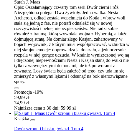
Sarah J. Maas
Opis:
Oszałamiający czwarty tom serii Dwór cierni i róż.
Niezgłębiona potęga. Dwa żywioły. Jedna walka. Nesta
Archeron, odkąd została wepchnięta do Kotła i wbrew woli
stała się jedną z fae, nie potrafi odnaleźć się w nowej
rzeczywistości pełnej niebezpieczeństw. Nie radzi sobie
również z traumą, którą wywołała wojna z Hybernią, a także
dojmującą stratą. Na domiar złego Kasjan, zahartowany w
bojach wojownik, z którym musi współpracować, wzbudza w
niej skrajne emocje: doprowadza ją do szału, a jednocześnie
rozpala w niej gorące uczucia. W krainie wyniszczonej wojną
i dręczonej niepewnościami Nesta i Kasjan staną do walki nie
tylko z wewnętrznymi demonami, ale też potworami z
zewnątrz. Losy świata będą zależeć od tego, czy uda im się
zmie­rzyć z własnymi lękami i odsunąć na bok nierozwiązane
spory.
Promocja -19%
59,99 zł
74,99 zł
Najniższa cena z 30 dni: 59,99 zł
Książka
Dwór szronu i blasku gwiazd. Tom 4