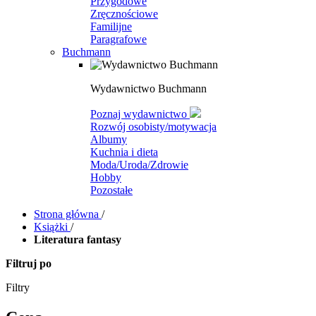
Przygodowe
Zręcznościowe
Familijne
Paragrafowe
Buchmann
Wydawnictwo Buchmann
Poznaj wydawnictwo
Rozwój osobisty/motywacja
Albumy
Kuchnia i dieta
Moda/Uroda/Zdrowie
Hobby
Pozostałe
Strona główna
/
Książki
/
Literatura fantasy
Filtruj po
Filtry