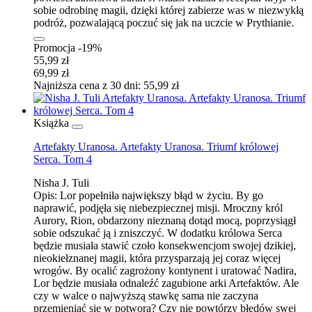
sobie odrobinę magii, dzięki której zabierze was w niezwykłą
podróż, pozwalającą poczuć się jak na uczcie w Prythianie.
Promocja -19%
55,99 zł
69,99 zł
Najniższa cena z 30 dni: 55,99 zł
Książka
Artefakty Uranosa. Artefakty Uranosa. Triumf królowej
Serca. Tom 4
Nisha J. Tuli
Opis:
Lor popełniła największy błąd w życiu. By go
naprawić, podjęła się niebezpiecznej misji. Mroczny król
Aurory, Rion, obdarzony nieznaną dotąd mocą, poprzysiągł
sobie odszukać ją i zniszczyć. W dodatku królowa Serca
będzie musiała stawić czoło konsekwencjom swojej dzikiej,
nieokiełznanej magii, która przysparzają jej coraz więcej
wrogów. By ocalić zagrożony kontynent i uratować Nadira,
Lor będzie musiała odnaleźć zagubione arki Artefaktów. Ale
czy w walce o najwyższą stawkę sama nie zaczyna
przemieniać się w potwora? Czy nie powtórzy błędów swej