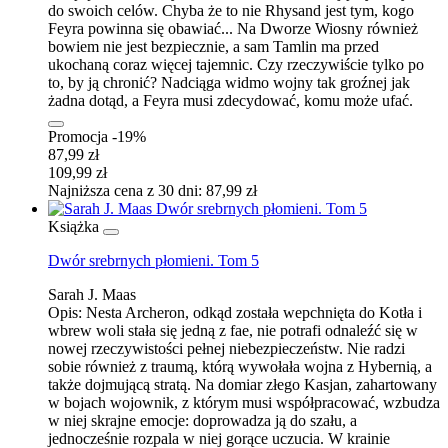
do swoich celów. Chyba że to nie Rhysand jest tym, kogo
Feyra powinna się obawiać... Na Dworze Wiosny również
bowiem nie jest bezpiecznie, a sam Tamlin ma przed
ukochaną coraz więcej tajemnic. Czy rzeczywiście tylko po
to, by ją chronić? Nadciąga widmo wojny tak groźnej jak
żadna dotąd, a Feyra musi zdecydować, komu może ufać.
Promocja -19%
87,99 zł
109,99 zł
Najniższa cena z 30 dni: 87,99 zł
Książka
Dwór srebrnych płomieni. Tom 5
Sarah J. Maas
Opis:
Nesta Archeron, odkąd została wepchnięta do Kotła i
wbrew woli stała się jedną z fae, nie potrafi odnaleźć się w
nowej rzeczywistości pełnej niebezpieczeństw. Nie radzi
sobie również z traumą, którą wywołała wojna z Hybernią, a
także dojmującą stratą. Na domiar złego Kasjan, zahartowany
w bojach wojownik, z którym musi współpracować, wzbudza
w niej skrajne emocje: doprowadza ją do szału, a
jednocześnie rozpala w niej gorące uczucia. W krainie