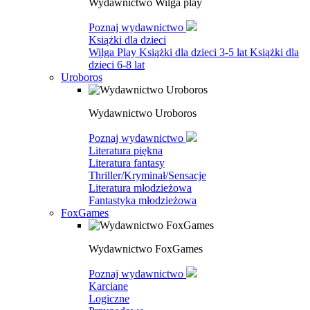
Wydawnictwo Wilga play
Poznaj wydawnictwo
Książki dla dzieci
Wilga Play
Książki dla dzieci 3-5 lat
Książki dla
dzieci 6-8 lat
Uroboros
Wydawnictwo Uroboros
Poznaj wydawnictwo
Literatura piękna
Literatura fantasy
Thriller/Kryminał/Sensacje
Literatura młodzieżowa
Fantastyka młodzieżowa
FoxGames
Wydawnictwo FoxGames
Poznaj wydawnictwo
Karciane
Logiczne