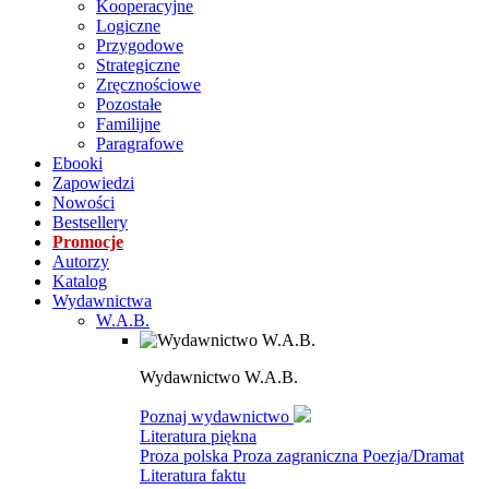
Kooperacyjne
Logiczne
Przygodowe
Strategiczne
Zręcznościowe
Pozostałe
Familijne
Paragrafowe
Ebooki
Zapowiedzi
Nowości
Bestsellery
Promocje
Autorzy
Katalog
Wydawnictwa
W.A.B.
Wydawnictwo W.A.B.
Poznaj wydawnictwo
Literatura piękna
Proza polska
Proza zagraniczna
Poezja/Dramat
Literatura faktu