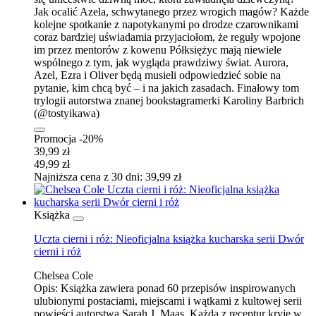
Jak ocalić Azela, schwytanego przez wrogich magów? Każde
kolejne spotkanie z napotykanymi po drodze czarownikami
coraz bardziej uświadamia przyjaciołom, że reguły wpojone
im przez mentorów z kowenu Półksiężyc mają niewiele
wspólnego z tym, jak wygląda prawdziwy świat. Aurora,
Azel, Ezra i Oliver będą musieli odpowiedzieć sobie na
pytanie, kim chcą być – i na jakich zasadach. Finałowy tom
trylogii autorstwa znanej bookstagramerki Karoliny Barbrich
(@tostyikawa)
Promocja -20%
39,99 zł
49,99 zł
Najniższa cena z 30 dni: 39,99 zł
Książka
Uczta cierni i róż: Nieoficjalna książka kucharska serii Dwór
cierni i róż
Chelsea Cole
Opis:
Książka zawiera ponad 60 przepisów inspirowanych
ulubionymi postaciami, miejscami i wątkami z kultowej serii
powieści autorstwa Sarah J. Maas. Każda z receptur kryje w