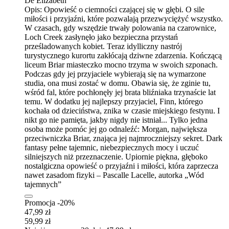
De Elizabeth
Opis:
Opowieść o ciemności czającej się w głębi. O sile
miłości i przyjaźni, które pozwalają przezwyciężyć wszystko.
W czasach, gdy wszędzie trwały polowania na czarownice,
Loch Creek zasłynęło jako bezpieczna przystań
prześladowanych kobiet. Teraz idylliczny nastrój
turystycznego kurortu zakłócają dziwne zdarzenia. Kończącą
liceum Briar miasteczko mocno trzyma w swoich szponach.
Podczas gdy jej przyjaciele wybierają się na wymarzone
studia, ona musi zostać w domu. Obawia się, że ​​zginie tu,
wśród fal, które pochłonęły jej brata bliźniaka trzynaście lat
temu. W dodatku jej najlepszy przyjaciel, Finn, którego
kochała od dzieciństwa, znika w czasie miejskiego festynu. I
nikt go nie pamięta, jakby nigdy nie istniał... Tylko jedna
osoba może pomóc jej go odnaleźć: Morgan, największa
przeciwniczka Briar, znająca jej najmroczniejszy sekret. Dark
fantasy pełne tajemnic, niebezpiecznych mocy i uczuć
silniejszych niż przeznaczenie. Upiornie piękna, głęboko
nostalgiczna opowieść o przyjaźni i miłości, która zaprzecza
nawet zasadom fizyki – Pascalle Lacelle, autorka „Wód
tajemnych”
Promocja -20%
47,99 zł
59,99 zł