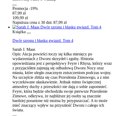
Promocja -19%
87,99 zł
109,99 zł
Najniższa cena z 30 dni: 87,99 zł
Książka
Dwór szronu i blasku gwiazd. Tom 4
Sarah J. Maas
Opis:
Akcja powieści toczy się kilka miesięcy po
wydarzeniach z Dworu skrzydeł i zguby. Historia
opowiedziana jest z perspektywy Feyre i Rhysa, którzy wraz
z przyjaciółmi zajmują się odbudową Dworu Nocy oraz
miasta, które uległo znacznym zniszczeniom podczas wojny.
Na szczęście zbliża się czas Przesilenia Zimowego, a z nim
wyczekiwane ułaskawienie. Jednak mimo świątecznej
atmosfery duchy z przeszłości nie dają o sobie zapomnieć.
Feyre, która będzie obchodziła swoje pierwsze Przesilenie
Zimowe, odkrywa, że najbliższe jej osoby są znacznie
bardziej poranione niż można by przypuszczać. A to może
mieć znaczący wpływ na przyszłość Dworu i całego ich
świata.