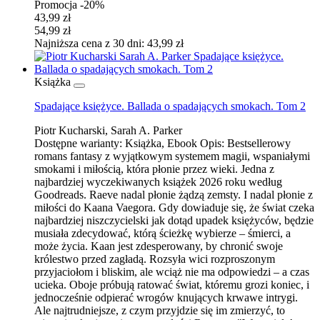
Promocja -20%
43,99 zł
54,99 zł
Najniższa cena z 30 dni: 43,99 zł
Książka
Spadające księżyce. Ballada o spadających smokach. Tom 2
Piotr Kucharski, Sarah A. Parker
Dostępne warianty:
Książka, Ebook
Opis:
Bestsellerowy
romans fantasy z wyjątkowym systemem magii, wspaniałymi
smokami i miłością, która płonie przez wieki. Jedna z
najbardziej wyczekiwanych książek 2026 roku według
Goodreads. Raeve nadal płonie żądzą zemsty. I nadal płonie z
miłości do Kaana Vaegora. Gdy dowiaduje się, że świat czeka
najbardziej niszczycielski jak dotąd upadek księżyców, będzie
musiała zdecydować, którą ścieżkę wybierze – śmierci, a
może życia. Kaan jest zdesperowany, by chronić swoje
królestwo przed zagładą. Rozsyła wici rozproszonym
przyjaciołom i bliskim, ale wciąż nie ma odpowiedzi – a czas
ucieka. Oboje próbują ratować świat, któremu grozi koniec, i
jednocześnie odpierać wrogów knujących krwawe intrygi.
Ale najtrudniejsze, z czym przyjdzie się im zmierzyć, to