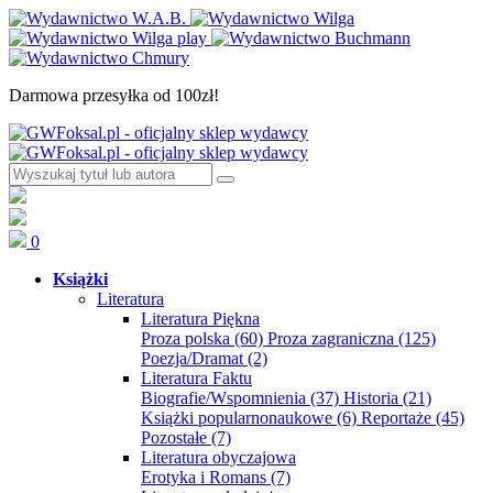
Darmowa przesyłka od 100zł!
0
Książki
Literatura
Literatura Piękna
Proza polska
(60)
Proza zagraniczna
(125)
Poezja/Dramat
(2)
Literatura Faktu
Biografie/Wspomnienia
(37)
Historia
(21)
Książki popularnonaukowe
(6)
Reportaże
(45)
Pozostałe
(7)
Literatura obyczajowa
Erotyka i Romans
(7)