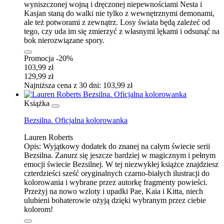
wyniszczonej wojną i dręczonej niepewnościami Nesta i
Kasjan staną do walki nie tylko z wewnętrznymi demonami,
ale też potworami z zewnątrz. Losy świata będą zależeć od
tego, czy uda im się zmie­rzyć z własnymi lękami i odsunąć na
bok nierozwiązane spory.
Promocja -20%
103,99 zł
129,99 zł
Najniższa cena z 30 dni: 103,99 zł
Książka
Bezsilna. Oficjalna kolorowanka
Lauren Roberts
Opis:
Wyjątkowy dodatek do znanej na całym świecie serii
Bezsilna. Zanurz się jeszcze bardziej w magicznym i pełnym
emocji świecie Bezsilnej. W tej niezwykłej książce znajdziesz
czterdzieści sześć oryginalnych czarno-białych ilustracji do
kolorowania i wybrane przez autorkę fragmenty powieści.
Przeżyj na nowo wzloty i upadki Pae, Kaia i Kitta, niech
ulubieni bohaterowie ożyją dzięki wybranym przez ciebie
kolorom!