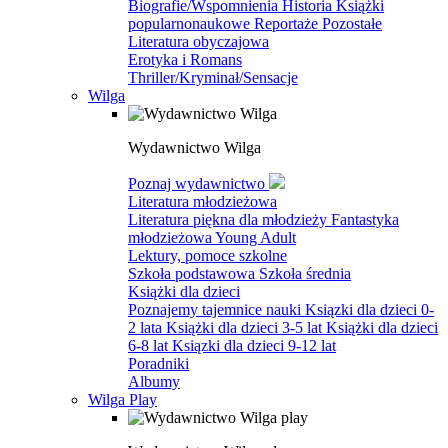
Biografie/Wspomnienia
Historia
Książki
popularnonaukowe
Reportaże
Pozostałe
Literatura obyczajowa
Erotyka i Romans
Thriller/Kryminał/Sensacje
Wilga
Wydawnictwo Wilga
Poznaj wydawnictwo
Literatura młodzieżowa
Literatura piękna dla młodzieży
Fantastyka
młodzieżowa
Young Adult
Lektury, pomoce szkolne
Szkoła podstawowa
Szkoła średnia
Książki dla dzieci
Poznajemy tajemnice nauki
Ksiązki dla dzieci 0-
2 lata
Książki dla dzieci 3-5 lat
Książki dla dzieci
6-8 lat
Ksiązki dla dzieci 9-12 lat
Poradniki
Albumy
Wilga Play