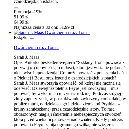
czarodziejskich istotach.
Promocja -19%
51,99 zł
64,99 zł
Najniższa cena z 30 dni: 51,99 zł
Książka
Dwór cierni i róż. Tom 1
Sarah J. Maas
Opis:
Autorka bestsellerowej serii "Szklany Tron" powraca z
porywającą opowieścią o miłości, która jest w stanie pokonać
nienawiść i uprzedzenia! Co może powstać z połączenia baśni
o Pięknej i Bestii oraz legend o czarodziejskich istotach?
Sarah J. Maas stworzyła opowieść, od której nie można się
oderwać! Dziewiętnastoletnia Feyre jest łowczynią – musi
polować, by wykarmić i utrzymać rodzinę. Podczas srogiej
zimy zapuszcza się w poszukiwaniu zwierzyny coraz dalej, w
pobliże muru, oddzielającego ludzkie ziemie od Prythian –
krainy zamieszkanej przez czarodziejskie istoty. To rasa
obdarzonych magią i śmiertelnie niebezpiecznych stworzeń,
która przed wiekami panowała nad światem. Kiedy podczas
polowania Feyre zabija ogromnego wilka, nie wie, że tak