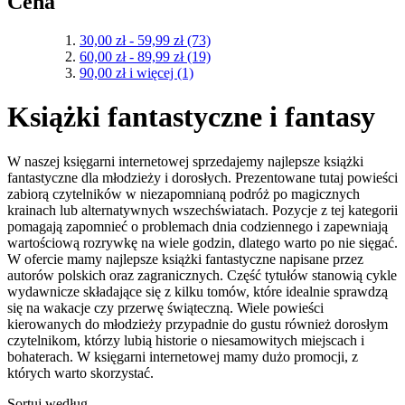
Cena
30,00 zł
-
59,99 zł
(73)
60,00 zł
-
89,99 zł
(19)
90,00 zł
i więcej
(1)
Książki fantastyczne i fantasy
W naszej księgarni internetowej sprzedajemy najlepsze książki
fantastyczne dla młodzieży i dorosłych. Prezentowane tutaj powieści
zabiorą czytelników w niezapomnianą podróż po magicznych
krainach lub alternatywnych wszechświatach. Pozycje z tej kategorii
pomagają zapomnieć o problemach dnia codziennego i zapewniają
wartościową rozrywkę na wiele godzin, dlatego warto po nie sięgać.
W ofercie mamy najlepsze książki fantastyczne napisane przez
autorów polskich oraz zagranicznych. Część tytułów stanowią cykle
wydawnicze składające się z kilku tomów, które idealnie sprawdzą
się na wakacje czy przerwę świąteczną. Wiele powieści
kierowanych do młodzieży przypadnie do gustu również dorosłym
czytelnikom, którzy lubią historie o niesamowitych miejscach i
bohaterach. W księgarni internetowej mamy dużo promocji, z
których warto skorzystać.
Sortuj według