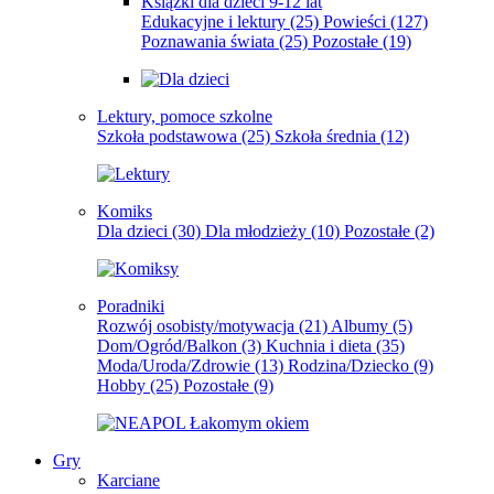
Książki dla dzieci 9-12 lat
Edukacyjne i lektury
(25)
Powieści
(127)
Poznawania świata
(25)
Pozostałe
(19)
Lektury, pomoce szkolne
Szkoła podstawowa
(25)
Szkoła średnia
(12)
Komiks
Dla dzieci
(30)
Dla młodzieży
(10)
Pozostałe
(2)
Poradniki
Rozwój osobisty/motywacja
(21)
Albumy
(5)
Dom/Ogród/Balkon
(3)
Kuchnia i dieta
(35)
Moda/Uroda/Zdrowie
(13)
Rodzina/Dziecko
(9)
Hobby
(25)
Pozostałe
(9)
Gry
Karciane