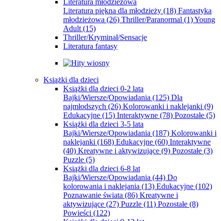
Literatura młodzieżowa
Literatura piękna dla młodzieży
(18)
Fantastyka
młodzieżowa
(26)
Thriller/Paranormal
(1)
Young
Adult
(15)
Thriller/Kryminał/Sensacje
Literatura fantasy
Książki dla dzieci
Książki dla dzieci 0-2 lata
Bajki/Wiersze/Opowiadania
(125)
Dla
najmłodszych
(26)
Kolorowanki i naklejanki
(9)
Edukacyjne
(15)
Interaktywne
(78)
Pozostałe
(5)
Książki dla dzieci 3-5 lata
Bajki/Wiersze/Opowiadania
(187)
Kolorowanki i
naklejanki
(168)
Edukacyjne
(60)
Interaktywne
(40)
Kreatywne i aktywizujące
(9)
Pozostałe
(3)
Puzzle
(5)
Książki dla dzieci 6-8 lat
Bajki/Wiersze/Opowiadania
(44)
Do
kolorowania i naklejania
(13)
Edukacyjne
(102)
Poznawanie świata
(86)
Kreatywne i
aktywizujące
(27)
Puzzle
(11)
Pozostałe
(8)
Powieści
(122)