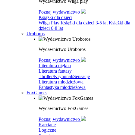
Wydawnictwo Wilga play
Poznaj wydawnictwo
Książki dla dzieci
Wilga Play
Książki dla dzieci 3-5 lat
Książki dla
dzieci 6-8 lat
Uroboros
Wydawnictwo Uroboros
Poznaj wydawnictwo
Literatura piękna
Literatura fantasy
Thriller/Kryminał/Sensacje
Literatura młodzieżowa
Fantastyka młodzieżowa
FoxGames
Wydawnictwo FoxGames
Poznaj wydawnictwo
Karciane
Logiczne