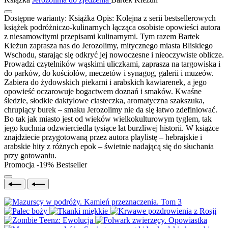
Dostępne warianty:
Książka
Opis:
Kolejna z serii bestsellerowych
książek podróżniczo-kulinarnych łącząca osobiste opowieści autora
z niesamowitymi przepisami kulinarnymi. Tym razem Bartek
Kieżun zaprasza nas do Jerozolimy, mitycznego miasta Bliskiego
Wschodu, starając się odkryć jej nowoczesne i nieoczywiste oblicze.
Prowadzi czytelników wąskimi uliczkami, zaprasza na targowiska i
do parków, do kościołów, meczetów i synagog, galerii i muzeów.
Zabiera do żydowskich piekarni i arabskich kawiarenek, a jego
opowieść oczarowuje bogactwem doznań i smaków. Kwaśne
śledzie, słodkie daktylowe ciasteczka, aromatyczna szakszuka,
chrupiący burek – smaku Jerozolimy nie da się łatwo zdefiniować.
Bo tak jak miasto jest od wieków wielkokulturowym tyglem, tak
jego kuchnia odzwierciedla tysiące lat burzliwej historii. W książce
znajdziecie przygotowaną przez autora playlistę – hebrajskie i
arabskie hity z różnych epok – świetnie nadającą się do słuchania
przy gotowaniu.
Promocja -19%
Bestseller