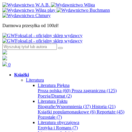
Darmowa przesyłka od 100zł!
0
Książki
Literatura
Literatura Piękna
Proza polska
(60)
Proza zagraniczna
(125)
Poezja/Dramat
(2)
Literatura Faktu
Biografie/Wspomnienia
(37)
Historia
(21)
Książki popularnonaukowe
(6)
Reportaże
(45)
Pozostałe
(7)
Literatura obyczajowa
Erotyka i Romans
(7)