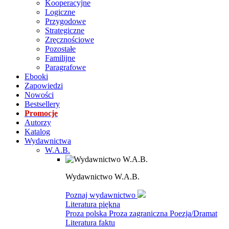
Kooperacyjne
Logiczne
Przygodowe
Strategiczne
Zręcznościowe
Pozostałe
Familijne
Paragrafowe
Ebooki
Zapowiedzi
Nowości
Bestsellery
Promocje
Autorzy
Katalog
Wydawnictwa
W.A.B.
Wydawnictwo W.A.B.
Poznaj wydawnictwo
Literatura piękna
Proza polska
Proza zagraniczna
Poezja/Dramat
Literatura faktu