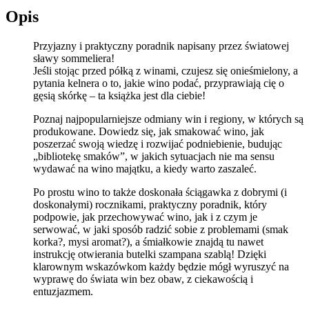
Opis
Przyjazny i praktyczny poradnik napisany przez światowej
sławy sommeliera!
Jeśli stojąc przed półką z winami, czujesz się onieśmielony, a
pytania kelnera o to, jakie wino podać, przyprawiają cię o
gęsią skórkę – ta książka jest dla ciebie!
Poznaj najpopularniejsze odmiany win i regiony, w których są
produkowane. Dowiedz się, jak smakować wino, jak
poszerzać swoją wiedzę i rozwijać podniebienie, budując
„bibliotekę smaków”, w jakich sytuacjach nie ma sensu
wydawać na wino majątku, a kiedy warto zaszaleć.
Po prostu wino to także doskonała ściągawka z dobrymi (i
doskonałymi) rocznikami, praktyczny poradnik, który
podpowie, jak przechowywać wino, jak i z czym je
serwować, w jaki sposób radzić sobie z problemami (smak
korka?, mysi aromat?), a śmiałkowie znajdą tu nawet
instrukcję otwierania butelki szampana szablą! Dzięki
klarownym wskazówkom każdy będzie mógł wyruszyć na
wyprawę do świata win bez obaw, z ciekawością i
entuzjazmem.