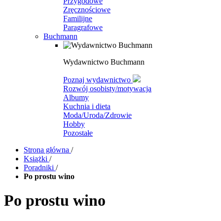
Przygodowe
Zręcznościowe
Familijne
Paragrafowe
Buchmann
Wydawnictwo Buchmann
Poznaj wydawnictwo
Rozwój osobisty/motywacja
Albumy
Kuchnia i dieta
Moda/Uroda/Zdrowie
Hobby
Pozostałe
Strona główna
/
Książki
/
Poradniki
/
Po prostu wino
Po prostu wino