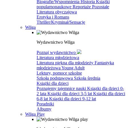
Biografie/Wspomnienia
Historia
Książki
popularnonaukowe
Reportaże
Pozostałe
Literatura obyczajowa
Erotyka i Romans
Thriller/Kryminał/Sensacje
Wilga
Wydawnictwo Wilga
Poznaj wydawnictwo
Literatura młodzieżowa
Literatura piękna dla młodzieży
Fantastyka
młodzieżowa
Young Adult
Lektury, pomoce szkolne
Szkoła podstawowa
Szkoła średnia
Książki dla dzieci
Poznajemy tajemnice nauki
Ksiązki dla dzieci 0-
2 lata
Książki dla dzieci 3-5 lat
Książki dla dzieci
6-8 lat
Ksiązki dla dzieci 9-12 lat
Poradniki
Albumy
Wilga Play