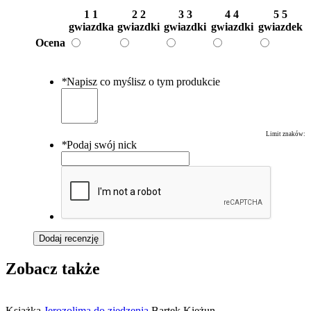
1
1
2
2
3
3
4
4
5
5
gwiazdka
gwiazdki
gwiazdki
gwiazdki
gwiazdek
Ocena
*
Napisz co myślisz o tym produkcie
Limit znaków:
*
Podaj swój nick
Dodaj recenzję
Zobacz także
Książka
Jerozolima do zjedzenia
Bartek Kieżun