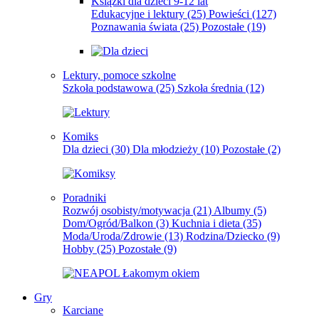
Książki dla dzieci 9-12 lat
Edukacyjne i lektury
(25)
Powieści
(127)
Poznawania świata
(25)
Pozostałe
(19)
Lektury, pomoce szkolne
Szkoła podstawowa
(25)
Szkoła średnia
(12)
Komiks
Dla dzieci
(30)
Dla młodzieży
(10)
Pozostałe
(2)
Poradniki
Rozwój osobisty/motywacja
(21)
Albumy
(5)
Dom/Ogród/Balkon
(3)
Kuchnia i dieta
(35)
Moda/Uroda/Zdrowie
(13)
Rodzina/Dziecko
(9)
Hobby
(25)
Pozostałe
(9)
Gry
Karciane