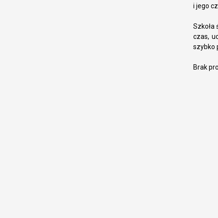
i jego c
Szkoła ś
czas, u
szybko 
Brak pr