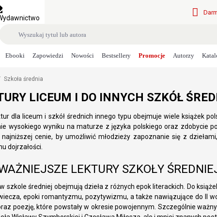
Darm
Ebooki
Zapowiedzi
Nowości
Bestsellery
Promocje
Autorzy
Katal
/
Szkoła średnia
TURY LICEUM I DO INNYCH SZKÓŁ ŚRE
ektur dla liceum i szkół średnich innego typu obejmuje wiele książek p
ie wysokiego wyniku na maturze z języka polskiego oraz zdobycie p
 najniższej cenie, by umożliwić młodzieży zapoznanie się z dzieła
u dojrzałości.
WAŻNIEJSZE LEKTURY SZKOŁY ŚREDNIE
w szkole średniej obejmują dzieła z różnych epok literackich. Do książe
wiecza, epoki romantyzmu, pozytywizmu, a także nawiązujące do II wo
oraz poezję, które powstały w okresie powojennym. Szczególnie ważny je