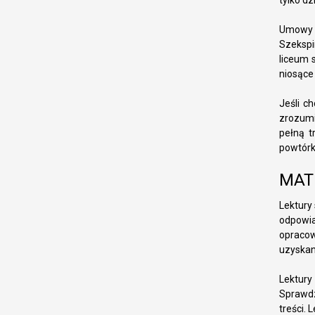
tylko d
Umowy z
Szekspi
liceum 
niosące
Jeśli ch
zrozumi
pełną t
powtórk
MAT
Lektury
odpowia
opracow
uzyskan
Lektury
Sprawdz
treści.