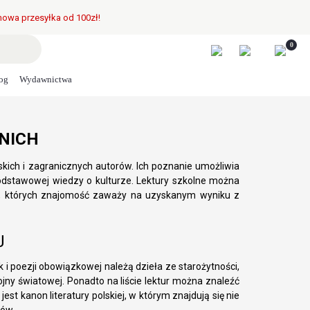
owa przesyłka od 100zł!
0
og
Wydawnictwa
DNICH
olskich i zagranicznych autorów. Ich poznanie umożliwia
odstawowej wiedzy o kulturze. Lektury szkolne można
mi, których znajomość zaważy na uzyskanym wyniku z
J
k i poezji obowiązkowej należą dzieła ze starożytności,
jny światowej. Ponadto na liście lektur można znaleźć
st kanon literatury polskiej, w którym znajdują się nie