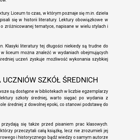
tów.
ury. Liceum to czas, w którym poznaje się m.in. dzieła
isali się w historii literatury. Lektury obowiązkowe w
o zróżnicowanej tematyce, napisane w wielu stylach i
n. Klasyki literatury tej długości niekiedy są trudne do
ne w liceum można znaleźć w wydaniach obejmujących
średniej uczeń zyskuje możliwość wykonania szybkiej
A UCZNIÓW SZKÓŁ ŚREDNICH
zawsze są dostępne w bibliotekach w liczbie egzemplarzy
ektury szkoły średniej, warto sięgać po wydania z
le średniej z dowolnej epoki, co stanowi podstawę do
przydają się także przed pisaniem prac klasowych.
rzy przeczytali całą książkę, lecz nie zrozumieli jej
ulturowego i historycznego bądź wiedzy o samym autorze