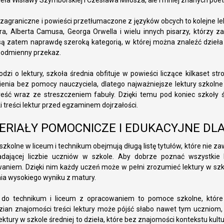
zieła Wisławy Szymborskiej i Czesława Miłosza, ale i mniej znanych poe
agraniczne i powieści przetłumaczone z języków obcych to kolejne lekt
ra, Alberta Camusa, Georga Orwella i wielu innych pisarzy, którzy zap
są zatem naprawdę szeroką kategorią, w której można znaleźć dzieła 
 odmienny przekaz.
odzi o lektury, szkoła średnia obfituje w powieści liczące kilkaset stro
enia bez pomocy nauczyciela, dlatego najważniejsze lektury szkol
reść wraz ze streszczeniem fabuły. Dzięki temu pod koniec szkoły 
i treści lektur przed egzaminem dojrzałości.
ERIAŁY POMOCNICZE I EDUKACYJNE DL
 szkolne w liceum i technikum obejmują długą listę tytułów, które nie 
dającej liczbie uczniów w szkole. Aby dobrze poznać wszystkie l
aniem. Dzięki nim każdy uczeń może w pełni zrozumieć lektury w szko
ia wysokiego wyniku z matury.
 do technikum i liceum z opracowaniem to pomoce szkolne, które 
ian znajomości treści lektury może pójść słabo nawet tym uczniom, któ
 Lektury w szkole średniej to dzieła, które bez znajomości kontekstu k