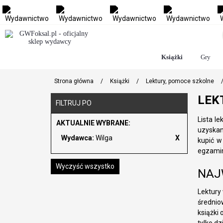
Książki
Gry
Strona główna
/
Książki
/
Lektury, pomoce szkolne
LEK
FILTRUJ PO
Lista l
AKTUALNIE WYBRANE:
uzyskan
Wydawca:
Wilga
kupić w
egzamin
Wyczyść wszystko
NAJ
Lektury 
średnio
książki 