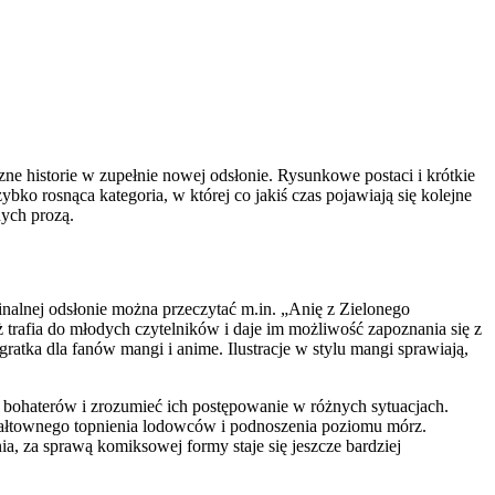
zne historie w zupełnie nowej odsłonie. Rysunkowe postaci i krótkie
bko rosnąca kategoria, w której co jakiś czas pojawiają się kolejne
nych prozą.
alnej odsłonie można przeczytać m.in. „Anię z Zielonego
 trafia do młodych czytelników i daje im możliwość zapoznania się z
ratka dla fanów mangi i anime. Ilustracje w stylu mangi sprawiają,
 bohaterów i zrozumieć ich postępowanie w różnych sytuacjach.
wałtownego topnienia lodowców i podnoszenia poziomu mórz.
ia, za sprawą komiksowej formy staje się jeszcze bardziej