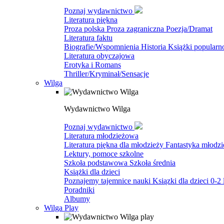
Poznaj wydawnictwo
Literatura piękna
Proza polska
Proza zagraniczna
Poezja/Dramat
Literatura faktu
Biografie/Wspomnienia
Historia
Książki popular
Literatura obyczajowa
Erotyka i Romans
Thriller/Kryminał/Sensacje
Wilga
Wydawnictwo Wilga
Poznaj wydawnictwo
Literatura młodzieżowa
Literatura piękna dla młodzieży
Fantastyka młodz
Lektury, pomoce szkolne
Szkoła podstawowa
Szkoła średnia
Książki dla dzieci
Poznajemy tajemnice nauki
Ksiązki dla dzieci 0-2 
Poradniki
Albumy
Wilga Play