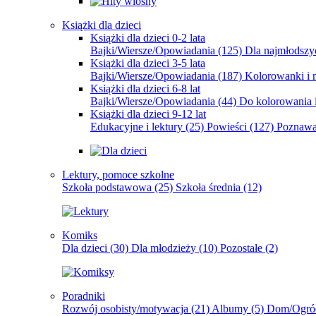
Książki dla dzieci
Książki dla dzieci 0-2 lata
Bajki/Wiersze/Opowiadania
(125)
Dla najmłodsz
Książki dla dzieci 3-5 lata
Bajki/Wiersze/Opowiadania
(187)
Kolorowanki i 
Książki dla dzieci 6-8 lat
Bajki/Wiersze/Opowiadania
(44)
Do kolorowania i
Książki dla dzieci 9-12 lat
Edukacyjne i lektury
(25)
Powieści
(127)
Poznawa
Lektury, pomoce szkolne
Szkoła podstawowa
(25)
Szkoła średnia
(12)
Komiks
Dla dzieci
(30)
Dla młodzieży
(10)
Pozostałe
(2)
Poradniki
Rozwój osobisty/motywacja
(21)
Albumy
(5)
Dom/Ogró