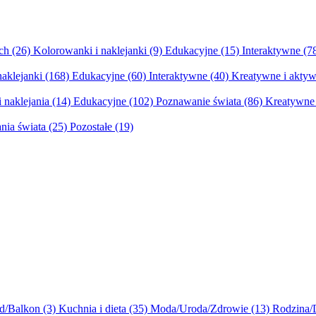
ych
(26)
Kolorowanki i naklejanki
(9)
Edukacyjne
(15)
Interaktywne
(7
naklejanki
(168)
Edukacyjne
(60)
Interaktywne
(40)
Kreatywne i aktyw
 naklejania
(14)
Edukacyjne
(102)
Poznawanie świata
(86)
Kreatywne 
nia świata
(25)
Pozostałe
(19)
d/Balkon
(3)
Kuchnia i dieta
(35)
Moda/Uroda/Zdrowie
(13)
Rodzina/