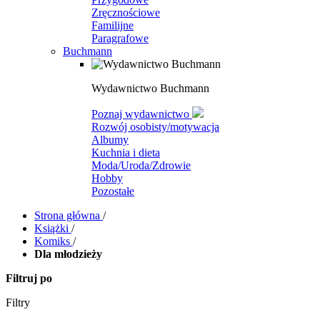
Zręcznościowe
Familijne
Paragrafowe
Buchmann
Wydawnictwo Buchmann
Poznaj wydawnictwo
Rozwój osobisty/motywacja
Albumy
Kuchnia i dieta
Moda/Uroda/Zdrowie
Hobby
Pozostałe
Strona główna
/
Książki
/
Komiks
/
Dla młodzieży
Filtruj po
Filtry