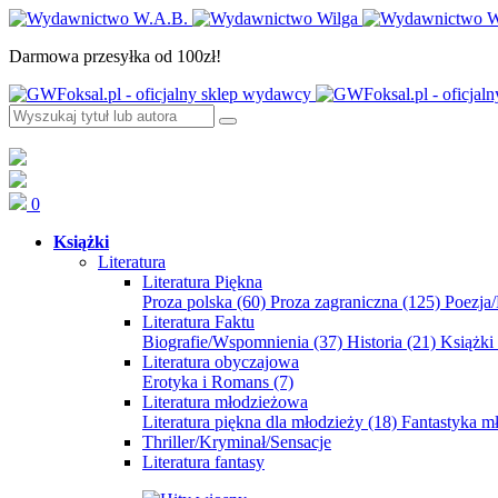
Darmowa przesyłka od 100zł!
0
Książki
Literatura
Literatura Piękna
Proza polska
(60)
Proza zagraniczna
(125)
Poezja
Literatura Faktu
Biografie/Wspomnienia
(37)
Historia
(21)
Książki
Literatura obyczajowa
Erotyka i Romans
(7)
Literatura młodzieżowa
Literatura piękna dla młodzieży
(18)
Fantastyka 
Thriller/Kryminał/Sensacje
Literatura fantasy