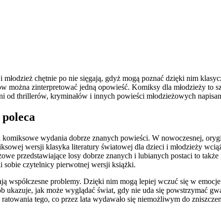
i młodzież chętnie po nie sięgają, gdyż mogą poznać dzięki nim klasyc
obów można zinterpretować jedną opowieść. Komiksy dla młodzieży to szy
ni od thrillerów, kryminałów i innych powieści młodzieżowych napisa
 poleca
i komiksowe wydania dobrze znanych powieści. W nowoczesnej, orygin
wej wersji klasyka literatury światowej dla dzieci i młodzieży wciąż
we przedstawiające losy dobrze znanych i lubianych postaci to także g
sobie czytelnicy pierwotnej wersji książki.
iają współczesne problemy. Dzięki nim mogą lepiej wczuć się w emocje
b ukazuje, jak może wyglądać świat, gdy nie uda się powstrzymać g
i ratowania tego, co przez lata wydawało się niemożliwym do zniszczen