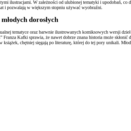
ymi ilustracjami. W zależności od ulubionej tematyki i upodobań, co
mat i pozwalają w większym stopniu używać wyobraźni.
a młodych dorosłych
alnej tematyce oraz barwnie ilustrowanych komiksowych wersji dzieł li
” Franza Kafki sprawia, że nawet dobrze znana historia może skłonić 
siążek, chętniej sięgają po literaturę, której do tej pory unikali. Mł