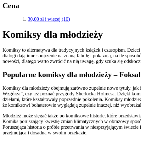
Cena
30,00 zł
i więcej
(10)
Komiksy dla młodzieży
Komiksy to alternatywa dla tradycyjnych książek i czasopism. Dzieci 
dialogi dają inne spojrzenie na znaną fabułę i pokazują, na ile spos
nowości, dlatego warto zwrócić na nią uwagę, gdy szuka się odskocz
Popularne komiksy dla młodzieży – Foksal
Komiksy dla młodzieży obejmują zarówno zupełnie nowe tytuły, jak 
Wzgórza”, czy też poznać przygody Sherlocka Holmesa. Dzięki komikso
dziełami, które kształtowały poprzednie pokolenia. Komiksy młodzieżo
że komiksowi bohaterowie wyglądają zupełnie inaczej, niż wyobrażali 
Młodzież może sięgać także po komiksowe historie, które przedstaw
Komiks poruszający kwestię zmian klimatycznych w obrazowy sposó
Poruszająca historia o próbie przetrwania w niesprzyjającym świecie 
przejmująca i dosadna w swoim przekazie.