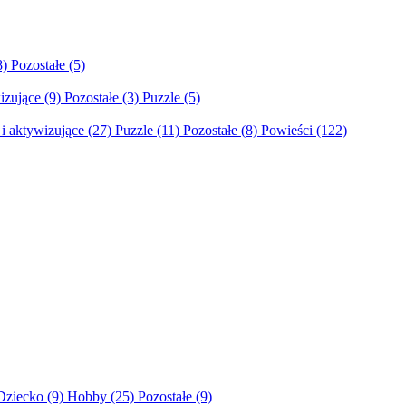
8)
Pozostałe
(5)
izujące
(9)
Pozostałe
(3)
Puzzle
(5)
i aktywizujące
(27)
Puzzle
(11)
Pozostałe
(8)
Powieści
(122)
Dziecko
(9)
Hobby
(25)
Pozostałe
(9)