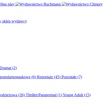
/Dramat
(2)
 popularnonaukowe
(6)
Reportaże
(45)
Pozostałe
(7)
młodzieżowa
(26)
Thriller/Paranormal
(1)
Young Adult
(15)