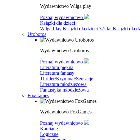
Wydawnictwo Wilga play
Poznaj wydawnictwo
Książki dla dzieci
Wilga Play
Książki dla dzieci 3-5 lat
Książki dla dz
Uroboros
Wydawnictwo Uroboros
Poznaj wydawnictwo
Literatura piękna
Literatura fantasy
Thriller/Kryminał/Sensacje
Literatura młodzieżowa
Fantastyka młodzieżowa
FoxGames
Wydawnictwo FoxGames
Poznaj wydawnictwo
Karciane
Logiczne
Przygodowe