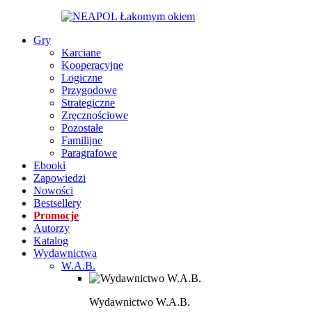
Gry
Karciane
Kooperacyjne
Logiczne
Przygodowe
Strategiczne
Zręcznościowe
Pozostałe
Familijne
Paragrafowe
Ebooki
Zapowiedzi
Nowości
Bestsellery
Promocje
Autorzy
Katalog
Wydawnictwa
W.A.B.
Wydawnictwo W.A.B.