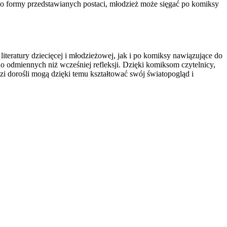
 do formy przedstawianych postaci, młodzież może sięgać po komiksy
teratury dziecięcej i młodzieżowej, jak i po komiksy nawiązujące do
do odmiennych niż wcześniej refleksji. Dzięki komiksom czytelnicy,
odzi dorośli mogą dzięki temu kształtować swój światopogląd i