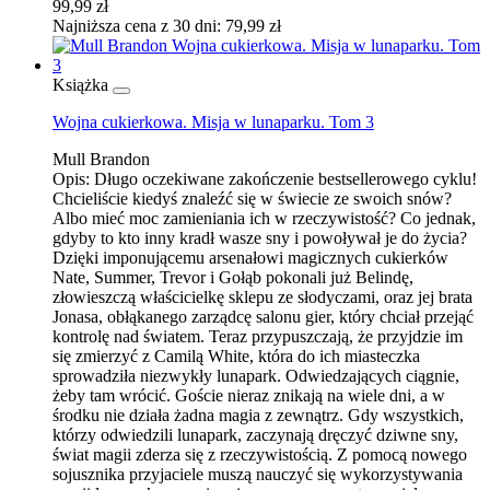
99,99 zł
Najniższa cena z 30 dni: 79,99 zł
Książka
Wojna cukierkowa. Misja w lunaparku. Tom 3
Mull Brandon
Opis:
Długo oczekiwane zakończenie bestsellerowego cyklu!
Chcieliście kiedyś znaleźć się w świecie ze swoich snów?
Albo mieć moc zamieniania ich w rzeczywistość? Co jednak,
gdyby to kto inny kradł wasze sny i powoływał je do życia?
Dzięki imponującemu arsenałowi magicznych cukierków
Nate, Summer, Trevor i Gołąb pokonali już Belindę,
złowieszczą właścicielkę sklepu ze słodyczami, oraz jej brata
Jonasa, obłąkanego zarządcę salonu gier, który chciał przejąć
kontrolę nad światem. Teraz przypuszczają, że przyjdzie im
się zmierzyć z Camilą White, która do ich miasteczka
sprowadziła niezwykły lunapark. Odwiedzających ciągnie,
żeby tam wrócić. Goście nieraz znikają na wiele dni, a w
środku nie działa żadna magia z zewnątrz. Gdy wszystkich,
którzy odwiedzili lunapark, zaczynają dręczyć dziwne sny,
świat magii zderza się z rzeczywistością. Z pomocą nowego
sojusznika przyjaciele muszą nauczyć się wykorzystywania