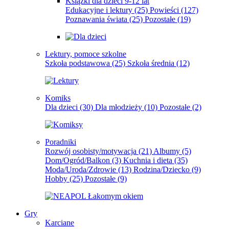
Książki dla dzieci 9-12 lat
Edukacyjne i lektury
(25)
Powieści
(127)
Poznawania świata
(25)
Pozostałe
(19)
Lektury, pomoce szkolne
Szkoła podstawowa
(25)
Szkoła średnia
(12)
Komiks
Dla dzieci
(30)
Dla młodzieży
(10)
Pozostałe
(2)
Poradniki
Rozwój osobisty/motywacja
(21)
Albumy
(5)
Dom/Ogród/Balkon
(3)
Kuchnia i dieta
(35)
Moda/Uroda/Zdrowie
(13)
Rodzina/Dziecko
(9)
Hobby
(25)
Pozostałe
(9)
Gry
Karciane