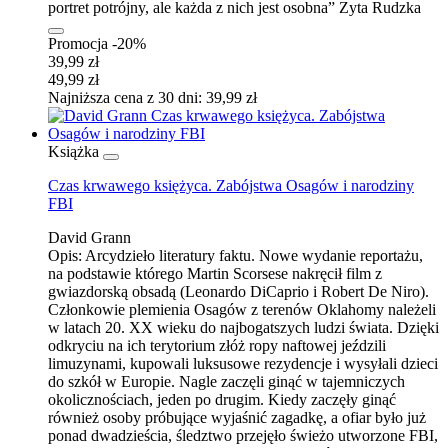
portret potrójny, ale każda z nich jest osobna” Zyta Rudzka
Promocja -20%
39,99 zł
49,99 zł
Najniższa cena z 30 dni: 39,99 zł
Książka
Czas krwawego księżyca. Zabójstwa Osagów i narodziny
FBI
David Grann
Opis:
Arcydzieło literatury faktu. Nowe wydanie reportażu,
na podstawie którego Martin Scorsese nakręcił film z
gwiazdorską obsadą (Leonardo DiCaprio i Robert De Niro).
Członkowie plemienia Osagów z terenów Oklahomy należeli
w latach 20. XX wieku do najbogatszych ludzi świata. Dzięki
odkryciu na ich terytorium złóż ropy naftowej jeździli
limuzynami, kupowali luksusowe rezydencje i wysyłali dzieci
do szkół w Europie. Nagle zaczęli ginąć w tajemniczych
okolicznościach, jeden po drugim. Kiedy zaczęły ginąć
również osoby próbujące wyjaśnić zagadkę, a ofiar było już
ponad dwadzieścia, śledztwo przejęło świeżo utworzone FBI,