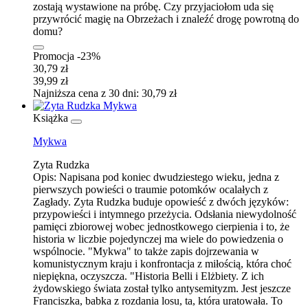
zostają wystawione na próbę. Czy przyjaciołom uda się
przywrócić magię na Obrzeżach i znaleźć drogę powrotną do
domu?
Promocja -23%
30,79 zł
39,99 zł
Najniższa cena z 30 dni: 30,79 zł
Książka
Mykwa
Zyta Rudzka
Opis:
Napisana pod koniec dwudziestego wieku, jedna z
pierwszych powieści o traumie potomków ocalałych z
Zagłady. Zyta Rudzka buduje opowieść z dwóch języków:
przypowieści i intymnego przeżycia. Odsłania niewydolność
pamięci zbiorowej wobec jednostkowego cierpienia i to, że
historia w liczbie pojedynczej ma wiele do powiedzenia o
wspólnocie. "Mykwa" to także zapis dojrzewania w
komunistycznym kraju i konfrontacja z miłością, która choć
niepiękna, oczyszcza. "Historia Belli i Elżbiety. Z ich
żydowskiego świata został tylko antysemityzm. Jest jeszcze
Franciszka, babka z rozdania losu, ta, która uratowała. To