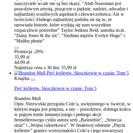
nauczyciele wcale nie są bez skazy. "Abdi Nazemian jest
prawdziwym artystą, piszącym o pięknie, nadziei, odwadze i
najbardziej wrażliwych aspektach człowieczeństwa. Ale w
twórczości Abdiego najbardziej podoba mi się to, że
opowiada historie, które wydają się nam wszystkim
rozpaczliwie potrzebne” Taylor Jenkins Reid, autorka m.in.
"Daisy Jones & the six”, "Siedmiu mężów Evelyn Hugo” i
"Malibu płonie”
Promocja -20%
35,99 zł
44,99 zł
Najniższa cena z 30 dni: 35,99 zł
Książka
Pięć królestw. Skoczkowie w czasie. Tom 5
Brandon Mull
Opis:
Niezwykła przygoda Cole’a, uwięzionego w świecie, w
którym magia jest potężna, a sny – prawdziwe, dobiega końca
w piątym tomie fantastycznego i pełnego akcji
bestsellerowego cyklu autora serii „Baśniobór”, „Smocza
straż” i „Wojna cukierkowa”. W finałowej odsłonie „Pięciu
królestw” granice wytrzymałości Cole’a i jego towarzyszy