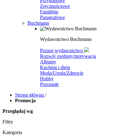
Przygodowe
Zręcznościowe
Familijne
Paragrafowe
Buchmann
Wydawnictwo Buchmann
Poznaj wydawnictwo
Rozwój osobisty/motywacja
Albumy
Kuchnia i dieta
Moda/Uroda/Zdrowie
Hobby
Pozostałe
Strona główna
/
Promocja
Przeglądaj wg
Filtry
Kategoria