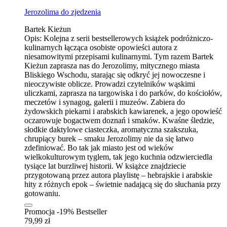
Jerozolima do zjedzenia
Bartek Kieżun
Opis:
Kolejna z serii bestsellerowych książek podróżniczo-
kulinarnych łącząca osobiste opowieści autora z
niesamowitymi przepisami kulinarnymi. Tym razem Bartek
Kieżun zaprasza nas do Jerozolimy, mitycznego miasta
Bliskiego Wschodu, starając się odkryć jej nowoczesne i
nieoczywiste oblicze. Prowadzi czytelników wąskimi
uliczkami, zaprasza na targowiska i do parków, do kościołów,
meczetów i synagog, galerii i muzeów. Zabiera do
żydowskich piekarni i arabskich kawiarenek, a jego opowieść
oczarowuje bogactwem doznań i smaków. Kwaśne śledzie,
słodkie daktylowe ciasteczka, aromatyczna szakszuka,
chrupiący burek – smaku Jerozolimy nie da się łatwo
zdefiniować. Bo tak jak miasto jest od wieków
wielkokulturowym tyglem, tak jego kuchnia odzwierciedla
tysiące lat burzliwej historii. W książce znajdziecie
przygotowaną przez autora playlistę – hebrajskie i arabskie
hity z różnych epok – świetnie nadającą się do słuchania przy
gotowaniu.
Promocja -19%
Bestseller
79,99 zł