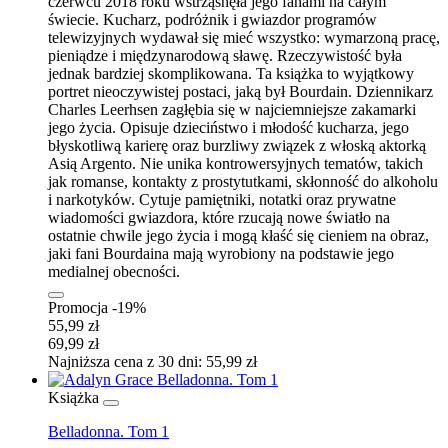
czerwcu 2018 roku wstrząsnęła jego fanami na całym
świecie. Kucharz, podróżnik i gwiazdor programów
telewizyjnych wydawał się mieć wszystko: wymarzoną pracę,
pieniądze i międzynarodową sławę. Rzeczywistość była
jednak bardziej skomplikowana. Ta książka to wyjątkowy
portret nieoczywistej postaci, jaką był Bourdain. Dziennikarz
Charles Leerhsen zagłębia się w najciemniejsze zakamarki
jego życia. Opisuje dzieciństwo i młodość kucharza, jego
błyskotliwą karierę oraz burzliwy związek z włoską aktorką
Asią Argento. Nie unika kontrowersyjnych tematów, takich
jak romanse, kontakty z prostytutkami, skłonność do alkoholu
i narkotyków. Cytuje pamiętniki, notatki oraz prywatne
wiadomości gwiazdora, które rzucają nowe światło na
ostatnie chwile jego życia i mogą kłaść się cieniem na obraz,
jaki fani Bourdaina mają wyrobiony na podstawie jego
medialnej obecności.
Promocja -19%
55,99 zł
69,99 zł
Najniższa cena z 30 dni: 55,99 zł
Książka
Belladonna. Tom 1