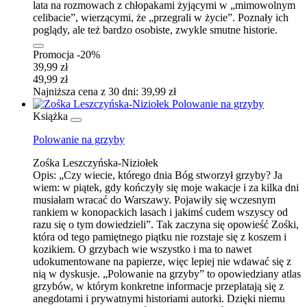
lata na rozmowach z chłopakami żyjącymi w „mimowolnym
celibacie”, wierzącymi, że „przegrali w życie”. Poznały ich
poglądy, ale też bardzo osobiste, zwykle smutne historie.
Promocja -20%
39,99 zł
49,99 zł
Najniższa cena z 30 dni: 39,99 zł
Książka
Polowanie na grzyby
Zośka Leszczyńska-Niziołek
Opis:
„Czy wiecie, którego dnia Bóg stworzył grzyby? Ja
wiem: w piątek, gdy kończyły się moje wakacje i za kilka dni
musiałam wracać do Warszawy. Pojawiły się wczesnym
rankiem w konopackich lasach i jakimś cudem wszyscy od
razu się o tym dowiedzieli”. Tak zaczyna się opowieść Zośki,
która od tego pamiętnego piątku nie rozstaje się z koszem i
kozikiem. O grzybach wie wszystko i ma to nawet
udokumentowane na papierze, więc lepiej nie wdawać się z
nią w dyskusje. „Polowanie na grzyby” to opowiedziany atlas
grzybów, w którym konkretne informacje przeplatają się z
anegdotami i prywatnymi historiami autorki. Dzięki niemu