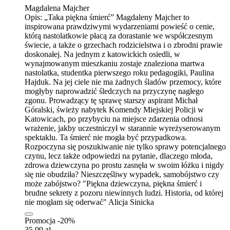
Magdalena Majcher
Opis:
„Taka piękna śmierć” Magdaleny Majcher to
inspirowana prawdziwymi wydarzeniami powieść o cenie,
którą nastolatkowie płacą za dorastanie we współczesnym
świecie, a także o grzechach rodzicielstwa i o zbrodni prawie
doskonałej. Na jednym z katowickich osiedli, w
wynajmowanym mieszkaniu zostaje znaleziona martwa
nastolatka, studentka pierwszego roku pedagogiki, Paulina
Hajduk. Na jej ciele nie ma żadnych śladów przemocy, które
mogłyby naprowadzić śledczych na przyczynę nagłego
zgonu. Prowadzący tę sprawę starszy aspirant Michał
Góralski, świeży nabytek Komendy Miejskiej Policji w
Katowicach, po przybyciu na miejsce zdarzenia odnosi
wrażenie, jakby uczestniczył w starannie wyreżyserowanym
spektaklu. Ta śmierć nie mogła być przypadkowa.
Rozpoczyna się poszukiwanie nie tylko sprawy potencjalnego
czynu, lecz także odpowiedzi na pytanie, dlaczego młoda,
zdrowa dziewczyna po prostu zasnęła w swoim łóżku i nigdy
się nie obudziła? Nieszczęśliwy wypadek, samobójstwo czy
może zabójstwo? "Piękna dziewczyna, piękna śmierć i
brudne sekrety z pozoru niewinnych ludzi. Historia, od której
nie mogłam się oderwać" Alicja Sinicka
Promocja -20%
35,99 zł