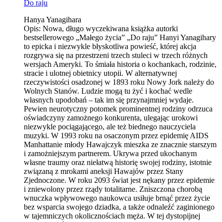
Do raju
Hanya Yanagihara
Opis:
Nowa, długo wyczekiwana książka autorki
bestsellerowego „Małego życia” „Do raju” Hanyi Yanagihary
to epicka i niezwykle błyskotliwa powieść, której akcja
rozgrywa się na przestrzeni trzech stuleci w trzech różnych
wersjach Ameryki. To śmiała historia o kochankach, rodzinie,
stracie i ulotnej obietnicy utopii. W alternatywnej
rzeczywistości osadzonej w 1893 roku Nowy Jork należy do
Wolnych Stanów. Ludzie mogą tu żyć i kochać wedle
własnych upodobań – tak im się przynajmniej wydaje.
Pewien neurotyczny potomek prominentnej rodziny odrzuca
oświadczyny zamożnego konkurenta, ulegając urokowi
niezwykle pociągającego, ale też biednego nauczyciela
muzyki. W 1993 roku na osaczonym przez epidemię AIDS
Manhattanie młody Hawajczyk mieszka ze znacznie starszym
i zamożniejszym partnerem. Ukrywa przed ukochanym
własne traumy oraz niełatwą historię swojej rodziny, istotnie
związaną z mrokami aneksji Hawajów przez Stany
Zjednoczone. W roku 2093 świat jest nękany przez epidemie
i zniewolony przez rządy totalitarne. Zniszczona chorobą
wnuczka wpływowego naukowca usiłuje brnąć przez życie
bez wsparcia swojego dziadka, a także odnaleźć zaginionego
w tajemniczych okolicznościach męża. W tej dystopijnej