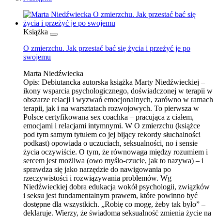
Książka
O zmierzchu. Jak przestać bać się życia i przeżyć je po
swojemu
Marta Niedźwiecka
Opis:
Debiutancka autorska książka Marty Niedźwieckiej –
ikony wsparcia psychologicznego, doświadczonej w terapii w
obszarze relacji i wyzwań emocjonalnych, zarówno w ramach
terapii, jak i na warsztatach rozwojowych. To pierwsza w
Polsce certyfikowana sex coachka – pracująca z ciałem,
emocjami i relacjami intymnymi. W O zmierzchu (książce
pod tym samym tytułem co jej bijący rekordy słuchalności
podkast) opowiada o uczuciach, seksualności, no i sensie
życia oczywiście. O tym, że równowaga między rozumiem i
sercem jest możliwa (owo myślo-czucie, jak to nazywa) – i
sprawdza się jako narzędzie do nawigowania po
rzeczywistości i rozwiązywania problemów. Wg
Niedźwieckiej dobra edukacja wokół psychologii, związków
i seksu jest fundamentalnym prawem, które powinno być
dostępne dla wszystkich. „Robię co mogę, żeby tak było” –
deklaruje. Wierzy, że świadoma seksualność zmienia życie na