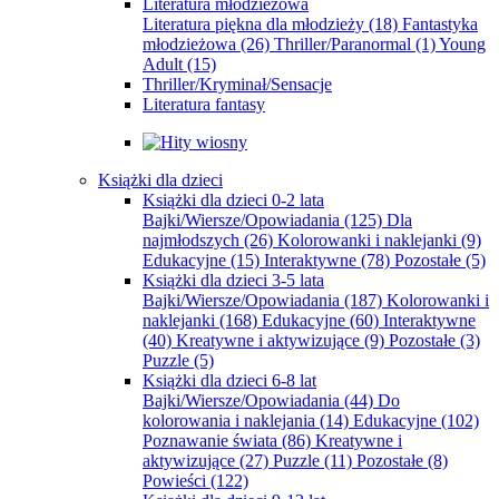
Literatura młodzieżowa
Literatura piękna dla młodzieży
(18)
Fantastyka
młodzieżowa
(26)
Thriller/Paranormal
(1)
Young
Adult
(15)
Thriller/Kryminał/Sensacje
Literatura fantasy
Książki dla dzieci
Książki dla dzieci 0-2 lata
Bajki/Wiersze/Opowiadania
(125)
Dla
najmłodszych
(26)
Kolorowanki i naklejanki
(9)
Edukacyjne
(15)
Interaktywne
(78)
Pozostałe
(5)
Książki dla dzieci 3-5 lata
Bajki/Wiersze/Opowiadania
(187)
Kolorowanki i
naklejanki
(168)
Edukacyjne
(60)
Interaktywne
(40)
Kreatywne i aktywizujące
(9)
Pozostałe
(3)
Puzzle
(5)
Książki dla dzieci 6-8 lat
Bajki/Wiersze/Opowiadania
(44)
Do
kolorowania i naklejania
(14)
Edukacyjne
(102)
Poznawanie świata
(86)
Kreatywne i
aktywizujące
(27)
Puzzle
(11)
Pozostałe
(8)
Powieści
(122)