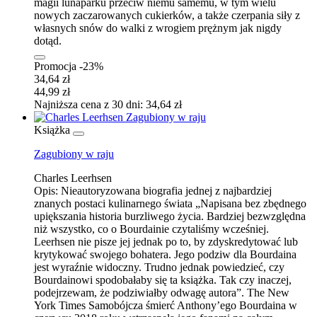
magii lunaparku przeciw niemu samemu, w tym wielu
nowych zaczarowanych cukierków, a także czerpania siły z
własnych snów do walki z wrogiem prężnym jak nigdy
dotąd.
Promocja -23%
34,64 zł
44,99 zł
Najniższa cena z 30 dni: 34,64 zł
Książka
Zagubiony w raju
Charles Leerhsen
Opis:
Nieautoryzowana biografia jednej z najbardziej
znanych postaci kulinarnego świata „Napisana bez zbędnego
upiększania historia burzliwego życia. Bardziej bezwzględna
niż wszystko, co o Bourdainie czytaliśmy wcześniej.
Leerhsen nie pisze jej jednak po to, by zdyskredytować lub
krytykować swojego bohatera. Jego podziw dla Bourdaina
jest wyraźnie widoczny. Trudno jednak powiedzieć, czy
Bourdainowi spodobałaby się ta książka. Tak czy inaczej,
podejrzewam, że podziwiałby odwagę autora”. The New
York Times Samobójcza śmierć Anthony’ego Bourdaina w