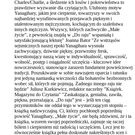
Charles/Charlie, a śledzenie ich losów i pokrewieństwa to
prawdziwe wyzwanie dla czytających. Ulubiony motyw
Yanagihary, jakim jest cierpienie, towarzyszy w swoich
najbardziej wyrafinowanych przejawach pięknym i
utalentowanym mężczyznom, kochającym do szaleństwa
innych mężczyzn. Wszyscy, których zachwyciło „Małe
życie”, z pewnością znajdą w „Do raju” wspaniałą i
satysfakcjonującą lekturę" Joanna Bator "Ze wstrząsów
sejsmicznych naszej epoki Yanagihara wysnuła
zachwycający, dziwnie piękny, przewrotny fresk,
kwestionujący naszą wiarę w indywidualność, sprawczość,
wolność, postęp i osiągalność szczęścia - kluczowe idee
nowoczesności, stanowiące zarazem fundament powieściowej
tradycji. Poszukiwanie w sobie nawzajem oparcia i ratunku
jest jedyną namiastką wieczności dla bohaterów bezbronnych
wobec sił, których nie pojmują. Żadnego innego raju nie
będzie" Juliusz Kurkiewicz, redaktor naczelny "Książek.
Magazynu do Czytania" "Zaskakująca, genialna, zawiła,
piękna, przerażająca. „Do raju” jest – jeśli ten ciąg
przymiotników nie oddał tego w wystarczającym stopniu –
książką nadzwyczajną. Ci, którzy pochłonęli poprzednią
powieść Yanagihary, „Małe życie”, nie będą zdziwieni, że i ta
książka, wzorem swojej poprzedniczki, zajmuje się raczej
bólem i cierpieniem niż radością i szczęściem. Lecz jest to
równocześnie książka pełna doskonale nakreślonych scen i