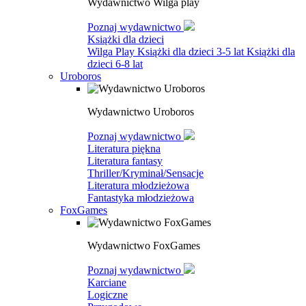
Wydawnictwo Wilga play
Poznaj wydawnictwo
Książki dla dzieci
Wilga Play
Książki dla dzieci 3-5 lat
Książki dla
dzieci 6-8 lat
Uroboros
Wydawnictwo Uroboros
Poznaj wydawnictwo
Literatura piękna
Literatura fantasy
Thriller/Kryminał/Sensacje
Literatura młodzieżowa
Fantastyka młodzieżowa
FoxGames
Wydawnictwo FoxGames
Poznaj wydawnictwo
Karciane
Logiczne