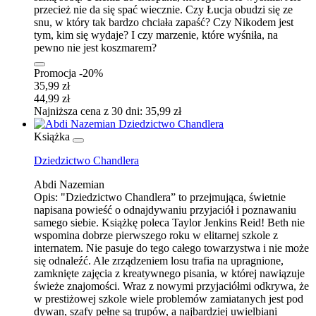
przecież nie da się spać wiecznie. Czy Łucja obudzi się ze
snu, w który tak bardzo chciała zapaść? Czy Nikodem jest
tym, kim się wydaje? I czy marzenie, które wyśniła, na
pewno nie jest koszmarem?
Promocja -20%
35,99 zł
44,99 zł
Najniższa cena z 30 dni: 35,99 zł
Książka
Dziedzictwo Chandlera
Abdi Nazemian
Opis:
"Dziedzictwo Chandlera” to przejmująca, świetnie
napisana powieść o odnajdywaniu przyjaciół i poznawaniu
samego siebie. Książkę poleca Taylor Jenkins Reid! Beth nie
wspomina dobrze pierwszego roku w elitarnej szkole z
internatem. Nie pasuje do tego całego towarzystwa i nie może
się odnaleźć. Ale zrządzeniem losu trafia na upragnione,
zamknięte zajęcia z kreatywnego pisania, w której nawiązuje
świeże znajomości. Wraz z nowymi przyjaciółmi odkrywa, że
w prestiżowej szkole wiele problemów zamiatanych jest pod
dywan, szafy pełne są trupów, a najbardziej uwielbiani