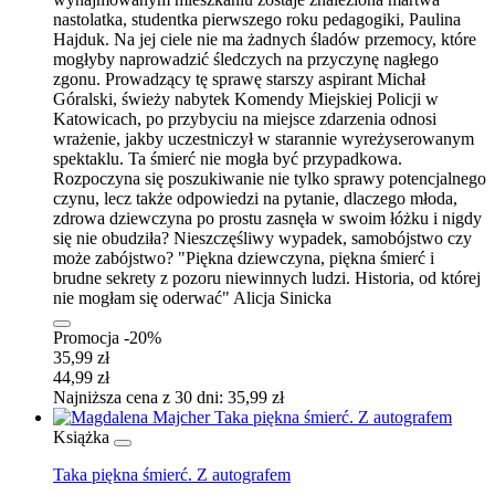
nastolatka, studentka pierwszego roku pedagogiki, Paulina
Hajduk. Na jej ciele nie ma żadnych śladów przemocy, które
mogłyby naprowadzić śledczych na przyczynę nagłego
zgonu. Prowadzący tę sprawę starszy aspirant Michał
Góralski, świeży nabytek Komendy Miejskiej Policji w
Katowicach, po przybyciu na miejsce zdarzenia odnosi
wrażenie, jakby uczestniczył w starannie wyreżyserowanym
spektaklu. Ta śmierć nie mogła być przypadkowa.
Rozpoczyna się poszukiwanie nie tylko sprawy potencjalnego
czynu, lecz także odpowiedzi na pytanie, dlaczego młoda,
zdrowa dziewczyna po prostu zasnęła w swoim łóżku i nigdy
się nie obudziła? Nieszczęśliwy wypadek, samobójstwo czy
może zabójstwo? "Piękna dziewczyna, piękna śmierć i
brudne sekrety z pozoru niewinnych ludzi. Historia, od której
nie mogłam się oderwać" Alicja Sinicka
Promocja -20%
35,99 zł
44,99 zł
Najniższa cena z 30 dni: 35,99 zł
Książka
Taka piękna śmierć. Z autografem