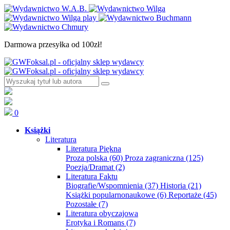
Darmowa przesyłka od 100zł!
0
Książki
Literatura
Literatura Piękna
Proza polska
(60)
Proza zagraniczna
(125)
Poezja/Dramat
(2)
Literatura Faktu
Biografie/Wspomnienia
(37)
Historia
(21)
Książki popularnonaukowe
(6)
Reportaże
(45)
Pozostałe
(7)
Literatura obyczajowa
Erotyka i Romans
(7)