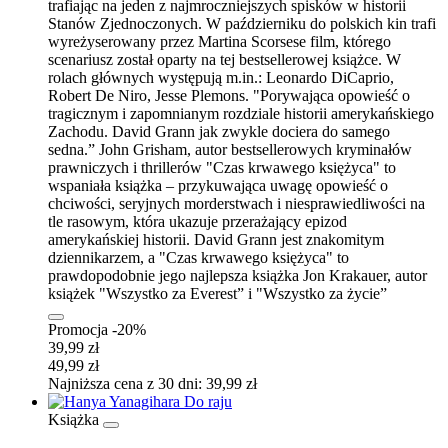
trafiając na jeden z najmroczniejszych spisków w historii
Stanów Zjednoczonych. W październiku do polskich kin trafi
wyreżyserowany przez Martina Scorsese film, którego
scenariusz został oparty na tej bestsellerowej książce. W
rolach głównych występują m.in.: Leonardo DiCaprio,
Robert De Niro, Jesse Plemons. "Porywająca opowieść o
tragicznym i zapomnianym rozdziale historii amerykańskiego
Zachodu. David Grann jak zwykle dociera do samego
sedna.” John Grisham, autor bestsellerowych kryminałów
prawniczych i thrillerów "Czas krwawego księżyca" to
wspaniała książka – przykuwająca uwagę opowieść o
chciwości, seryjnych morderstwach i niesprawiedliwości na
tle rasowym, która ukazuje przerażający epizod
amerykańskiej historii. David Grann jest znakomitym
dziennikarzem, a "Czas krwawego księżyca" to
prawdopodobnie jego najlepsza książka Jon Krakauer, autor
książek "Wszystko za Everest” i "Wszystko za życie”
Promocja -20%
39,99 zł
49,99 zł
Najniższa cena z 30 dni: 39,99 zł
Książka