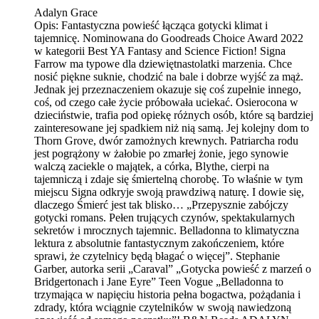
Adalyn Grace
Opis:
Fantastyczna powieść łącząca gotycki klimat i
tajemnicę. Nominowana do Goodreads Choice Award 2022
w kategorii Best YA Fantasy and Science Fiction! Signa
Farrow ma typowe dla dziewiętnastolatki marzenia. Chce
nosić piękne suknie, chodzić na bale i dobrze wyjść za mąż.
Jednak jej przeznaczeniem okazuje się coś zupełnie innego,
coś, od czego całe życie próbowała uciekać. Osierocona w
dzieciństwie, trafia pod opiekę różnych osób, które są bardziej
zainteresowane jej spadkiem niż nią samą. Jej kolejny dom to
Thorn Grove, dwór zamożnych krewnych. Patriarcha rodu
jest pogrążony w żałobie po zmarłej żonie, jego synowie
walczą zaciekle o majątek, a córka, Blythe, cierpi na
tajemniczą i zdaje się śmiertelną chorobę. To właśnie w tym
miejscu Signa odkryje swoją prawdziwą naturę. I dowie się,
dlaczego Śmierć jest tak blisko… „Przepysznie zabójczy
gotycki romans. Pełen trujących czynów, spektakularnych
sekretów i mrocznych tajemnic. Belladonna to klimatyczna
lektura z absolutnie fantastycznym zakończeniem, które
sprawi, że czytelnicy będą błagać o więcej”. Stephanie
Garber, autorka serii „Caraval” „Gotycka powieść z marzeń o
Bridgertonach i Jane Eyre” Teen Vogue „Belladonna to
trzymająca w napięciu historia pełna bogactwa, pożądania i
zdrady, która wciągnie czytelników w swoją nawiedzoną