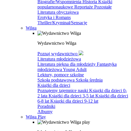
Biografie/Wspomnienia
Historia
Książki
popularnonaukowe
Reportaże
Pozostałe
Literatura obyczajowa
Erotyka i Romans
Thriller/Kryminał/Sensacje
Wilga
Wydawnictwo Wilga
Poznaj wydawnictwo
Literatura młodzieżowa
Literatura piękna dla młodzieży
Fantastyka
młodzieżowa
Young Adult
Lektury, pomoce szkolne
Szkoła podstawowa
Szkoła średnia
Książki dla dzieci
Poznajemy tajemnice nauki
Ksiązki dla dzieci 0-
2 lata
Książki dla dzieci 3-5 lat
Książki dla dzieci
6-8 lat
Ksiązki dla dzieci 9-12 lat
Poradniki
Albumy
Wilga Play