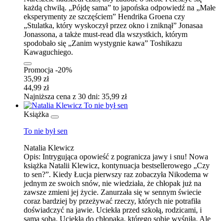
każdą chwilą. „Pójdę sama” to japońska odpowiedź na „Małe
eksperymenty ze szczęściem” Hendrika Groena czy
„Stulatka, który wyskoczył przez okno i zniknął” Jonasaa
Jonassona, a także must-read dla wszystkich, którym
spodobało się „Zanim wystygnie kawa” Toshikazu
Kawaguchiego.
Promocja -20%
35,99 zł
44,99 zł
Najniższa cena z 30 dni: 35,99 zł
Książka
To nie był sen
Natalia Klewicz
Opis:
Intrygująca opowieść z pogranicza jawy i snu! Nowa
książka Natalii Klewicz, kontynuacja bestsellerowego „Czy
to sen?”. Kiedy Łucja pierwszy raz zobaczyła Nikodema w
jednym ze swoich snów, nie wiedziała, że chłopak już na
zawsze zmieni jej życie. Zanurzała się w sennym świecie
coraz bardziej by przeżywać rzeczy, których nie potrafiła
doświadczyć na jawie. Uciekła przed szkołą, rodzicami, i
samą sobą. Uciekła do chłopaka, którego sobie wyśniła. Ale