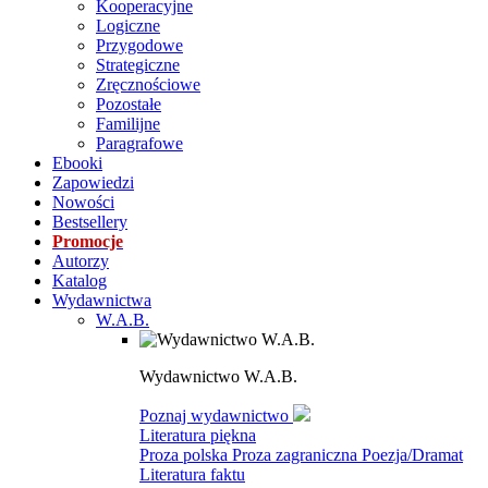
Kooperacyjne
Logiczne
Przygodowe
Strategiczne
Zręcznościowe
Pozostałe
Familijne
Paragrafowe
Ebooki
Zapowiedzi
Nowości
Bestsellery
Promocje
Autorzy
Katalog
Wydawnictwa
W.A.B.
Wydawnictwo W.A.B.
Poznaj wydawnictwo
Literatura piękna
Proza polska
Proza zagraniczna
Poezja/Dramat
Literatura faktu