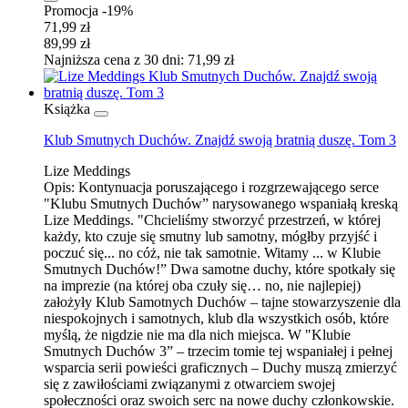
Promocja -19%
71,99 zł
89,99 zł
Najniższa cena z 30 dni: 71,99 zł
Książka
Klub Smutnych Duchów. Znajdź swoją bratnią duszę. Tom 3
Lize Meddings
Opis:
Kontynuacja poruszającego i rozgrzewającego serce
"Klubu Smutnych Duchów” narysowanego wspaniałą kreską
Lize Meddings. "Chcieliśmy stworzyć przestrzeń, w której
każdy, kto czuje się smutny lub samotny, mógłby przyjść i
poczuć się... no cóż, nie tak samotnie. Witamy ... w Klubie
Smutnych Duchów!” Dwa samotne duchy, które spotkały się
na imprezie (na której oba czuły się… no, nie najlepiej)
założyły Klub Samotnych Duchów – tajne stowarzyszenie dla
niespokojnych i samotnych, klub dla wszystkich osób, które
myślą, że nigdzie nie ma dla nich miejsca. W "Klubie
Smutnych Duchów 3” – trzecim tomie tej wspaniałej i pełnej
wsparcia serii powieści graficznych – Duchy muszą zmierzyć
się z zawiłościami związanymi z otwarciem swojej
społeczności oraz swoich serc na nowe duchy członkowskie.