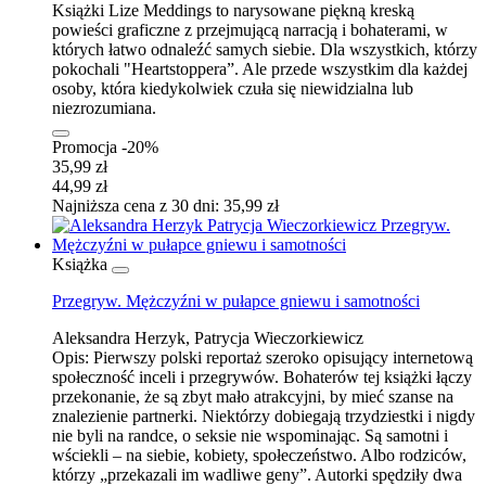
Książki Lize Meddings to narysowane piękną kreską
powieści graficzne z przejmującą narracją i bohaterami, w
których łatwo odnaleźć samych siebie. Dla wszystkich, którzy
pokochali "Heartstoppera”. Ale przede wszystkim dla każdej
osoby, która kiedykolwiek czuła się niewidzialna lub
niezrozumiana.
Promocja -20%
35,99 zł
44,99 zł
Najniższa cena z 30 dni: 35,99 zł
Książka
Przegryw. Mężczyźni w pułapce gniewu i samotności
Aleksandra Herzyk, Patrycja Wieczorkiewicz
Opis:
Pierwszy polski reportaż szeroko opisujący internetową
społeczność inceli i przegrywów. Bohaterów tej książki łączy
przekonanie, że są zbyt mało atrakcyjni, by mieć szanse na
znalezienie partnerki. Niektórzy dobiegają trzydziestki i nigdy
nie byli na randce, o seksie nie wspominając. Są samotni i
wściekli – na siebie, kobiety, społeczeństwo. Albo rodziców,
którzy „przekazali im wadliwe geny”. Autorki spędziły dwa