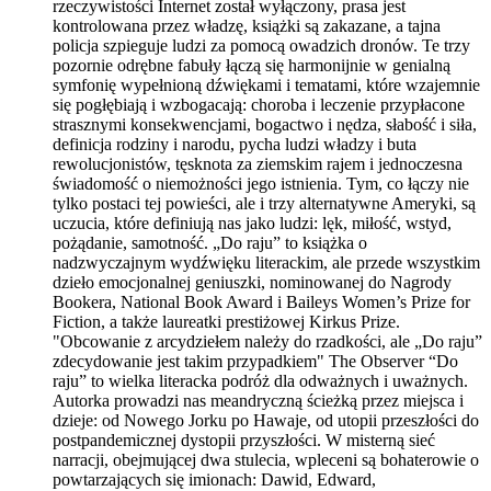
rzeczywistości Internet został wyłączony, prasa jest
kontrolowana przez władzę, książki są zakazane, a tajna
policja szpieguje ludzi za pomocą owadzich dronów. Te trzy
pozornie odrębne fabuły łączą się harmonijnie w genialną
symfonię wypełnioną dźwiękami i tematami, które wzajemnie
się pogłębiają i wzbogacają: choroba i leczenie przypłacone
strasznymi konsekwencjami, bogactwo i nędza, słabość i siła,
definicja rodziny i narodu, pycha ludzi władzy i buta
rewolucjonistów, tęsknota za ziemskim rajem i jednoczesna
świadomość o niemożności jego istnienia. Tym, co łączy nie
tylko postaci tej powieści, ale i trzy alternatywne Ameryki, są
uczucia, które definiują nas jako ludzi: lęk, miłość, wstyd,
pożądanie, samotność. „Do raju” to książka o
nadzwyczajnym wydźwięku literackim, ale przede wszystkim
dzieło emocjonalnej geniuszki, nominowanej do Nagrody
Bookera, National Book Award i Baileys Women’s Prize for
Fiction, a także laureatki prestiżowej Kirkus Prize.
"Obcowanie z arcydziełem należy do rzadkości, ale „Do raju”
zdecydowanie jest takim przypadkiem" The Observer “Do
raju” to wielka literacka podróż dla odważnych i uważnych.
Autorka prowadzi nas meandryczną ścieżką przez miejsca i
dzieje: od Nowego Jorku po Hawaje, od utopii przeszłości do
postpandemicznej dystopii przyszłości. W misterną sieć
narracji, obejmującej dwa stulecia, wpleceni są bohaterowie o
powtarzających się imionach: Dawid, Edward,