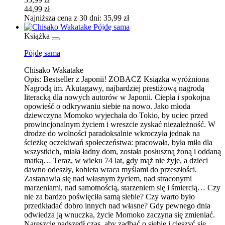
44,99 zł
Najniższa cena z 30 dni: 35,99 zł
Książka
Pójdę sama
Chisako Wakatake
Opis:
Bestseller z Japonii! ZOBACZ Książka wyróżniona
Nagrodą im. Akutagawy, najbardziej prestiżową nagrodą
literacką dla nowych autorów w Japonii. Ciepła i spokojna
opowieść o odkrywaniu siebie na nowo. Jako młoda
dziewczyna Momoko wyjechała do Tokio, by uciec przed
prowincjonalnym życiem i wreszcie zyskać niezależność. W
drodze do wolności paradoksalnie wkroczyła jednak na
ścieżkę oczekiwań społeczeństwa: pracowała, była miła dla
wszystkich, miała ładny dom, została posłuszną żoną i oddaną
matką… Teraz, w wieku 74 lat, gdy mąż nie żyje, a dzieci
dawno odeszły, kobieta wraca myślami do przeszłości.
Zastanawia się nad własnym życiem, nad straconymi
marzeniami, nad samotnością, starzeniem się i śmiercią… Czy
nie za bardzo poświęciła samą siebie? Czy warto było
przedkładać dobro innych nad własne? Gdy pewnego dnia
odwiedza ją wnuczka, życie Momoko zaczyna się zmieniać.
Nareszcie nadszedł czas, aby zadbać o siebie i cieszyć się