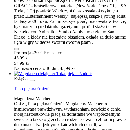
opowieść od samego początku”! B&N Reads ADALYN
GRACE - bestsellerowa autorka „New York Timesa” i „USA
Today”. Jej powieść Władczyni dusz została okrzyknięta
przez „Entertainment Weekly” najlepszą książką young adult
fantasy 2020 roku. Zanim zaczęła pisać, pracowała w teatrze,
była naczelną redaktorką gazety non profit i stażystką w
Nickelodeon Animation Studio.Adalyn mieszka w San
Diego, a kiedy nie jest zajęta pisaniem, ogląda za dużo anime
i gra w gry wideoze swoimi dwoma psami.
Promocja -20%
Bestseller
43,99 zł
54,99 zł
Najniższa cena z 30 dni: 43,99 zł
Książka
Taka piękna śmierć
Magdalena Majcher
Opis:
„Taka piękna śmierć” Magdaleny Majcher to
inspirowana prawdziwymi wydarzeniami powieść o cenie,
którą nastolatkowie płacą za dorastanie we współczesnym
świecie, a także o grzechach rodzicielstwa i o zbrodni prawie
doskonałej. Na jednym z katowickich osiedli, w
wynajmowanym mieszkaniu zostaje znaleziona martwa