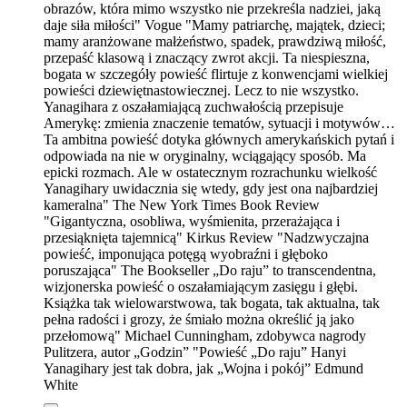
obrazów, która mimo wszystko nie przekreśla nadziei, jaką
daje siła miłości" Vogue "Mamy patriarchę, majątek, dzieci;
mamy aranżowane małżeństwo, spadek, prawdziwą miłość,
przepaść klasową i znaczący zwrot akcji. Ta niespieszna,
bogata w szczegóły powieść flirtuje z konwencjami wielkiej
powieści dziewiętnastowiecznej. Lecz to nie wszystko.
Yanagihara z oszałamiającą zuchwałością przepisuje
Amerykę: zmienia znaczenie tematów, sytuacji i motywów…
Ta ambitna powieść dotyka głównych amerykańskich pytań i
odpowiada na nie w oryginalny, wciągający sposób. Ma
epicki rozmach. Ale w ostatecznym rozrachunku wielkość
Yanagihary uwidacznia się wtedy, gdy jest ona najbardziej
kameralna" The New York Times Book Review
"Gigantyczna, osobliwa, wyśmienita, przerażająca i
przesiąknięta tajemnicą" Kirkus Review "Nadzwyczajna
powieść, imponująca potęgą wyobraźni i głęboko
poruszająca" The Bookseller „Do raju” to transcendentna,
wizjonerska powieść o oszałamiającym zasięgu i głębi.
Książka tak wielowarstwowa, tak bogata, tak aktualna, tak
pełna radości i grozy, że śmiało można określić ją jako
przełomową" Michael Cunningham, zdobywca nagrody
Pulitzera, autor „Godzin” "Powieść „Do raju” Hanyi
Yanagihary jest tak dobra, jak „Wojna i pokój” Edmund
White