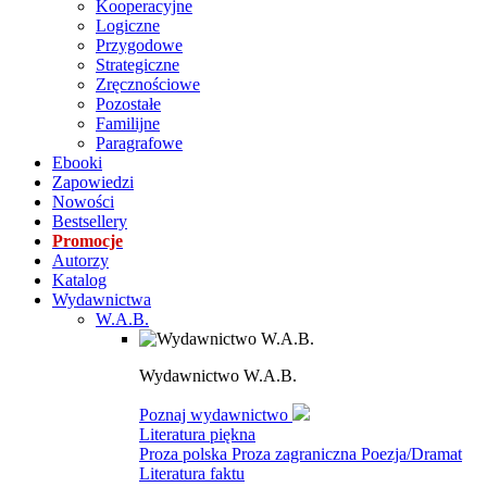
Kooperacyjne
Logiczne
Przygodowe
Strategiczne
Zręcznościowe
Pozostałe
Familijne
Paragrafowe
Ebooki
Zapowiedzi
Nowości
Bestsellery
Promocje
Autorzy
Katalog
Wydawnictwa
W.A.B.
Wydawnictwo W.A.B.
Poznaj wydawnictwo
Literatura piękna
Proza polska
Proza zagraniczna
Poezja/Dramat
Literatura faktu