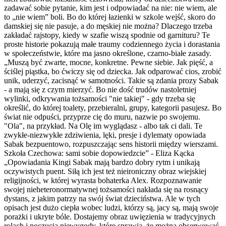
zadawać sobie pytanie, kim jest i odpowiadać na nie: nie wiem, ale
to „nie wiem” boli. Bo do której łazienki w szkole wejść, skoro do
damskiej się nie pasuje, a do męskiej nie można? Dlaczego trzeba
zakładać rajstopy, kiedy w szafie wiszą spodnie od garnituru? Te
proste historie pokazują małe traumy codziennego życia i dorastania
w społeczeństwie, które ma jasno określone, czarno-białe zasady.
„Muszą być zwarte, mocne, konkretne. Pewne siebie. Jak pięść, a
ściślej piąstka, bo ćwiczy się od dziecka. Jak odparować cios, zrobić
unik, uderzyć, zacisnąć w samotności. Takie są zdania prozy Sabak
- a mają się z czym mierzyć. Bo nie dość trudów nastoletniej
wylinki, odkrywania tożsamości "nie takiej" - gdy trzeba się
określić, do której toalety, przebieralni, grupy, kategorii pasujesz. Bo
świat nie odpuści, przyprze cię do muru, nazwie po swojemu.
"Ola", na przykład. Na Olę im wyglądasz - albo tak ci dali. Te
zwykłe-niezwykłe zdziwienia, lęki, presje i dylematy opowiada
Sabak bezpuentowo, rozpuszczając sens historii między wierszami.
Szkoła Czechowa: sami sobie dopowiedzcie” - Eliza Kącka
„Opowiadania Kingi Sabak mają bardzo dobry rytm i unikają
oczywistych puent. Siłą ich jest też nieironiczny obraz wiejskiej
religijności, w której wyrasta bohaterka Alex. Rozpoznawanie
swojej nieheteronormatywnej tożsamości nakłada się na rosnący
dystans, z jakim patrzy na swój świat dzieciństwa. Ale w tych
opisach jest dużo ciepła wobec ludzi, którzy są, jacy są, mają swoje
porażki i ukryte bóle. Dostajemy obraz uwięzienia w tradycyjnych
rolach i poczucia niewygody, które sprawia, że można obserwować