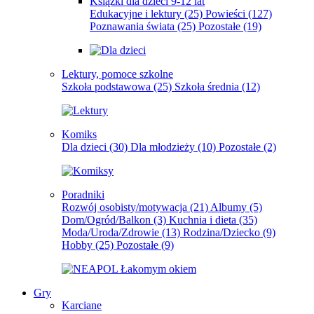
Książki dla dzieci 9-12 lat
Edukacyjne i lektury
(25)
Powieści
(127)
Poznawania świata
(25)
Pozostałe
(19)
Lektury, pomoce szkolne
Szkoła podstawowa
(25)
Szkoła średnia
(12)
Komiks
Dla dzieci
(30)
Dla młodzieży
(10)
Pozostałe
(2)
Poradniki
Rozwój osobisty/motywacja
(21)
Albumy
(5)
Dom/Ogród/Balkon
(3)
Kuchnia i dieta
(35)
Moda/Uroda/Zdrowie
(13)
Rodzina/Dziecko
(9)
Hobby
(25)
Pozostałe
(9)
Gry
Karciane