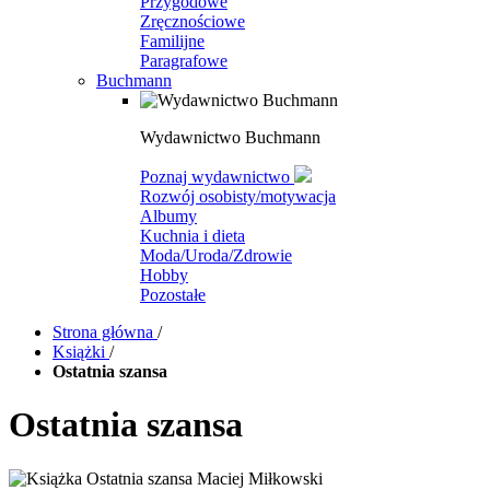
Przygodowe
Zręcznościowe
Familijne
Paragrafowe
Buchmann
Wydawnictwo Buchmann
Poznaj wydawnictwo
Rozwój osobisty/motywacja
Albumy
Kuchnia i dieta
Moda/Uroda/Zdrowie
Hobby
Pozostałe
Strona główna
/
Książki
/
Ostatnia szansa
Ostatnia szansa