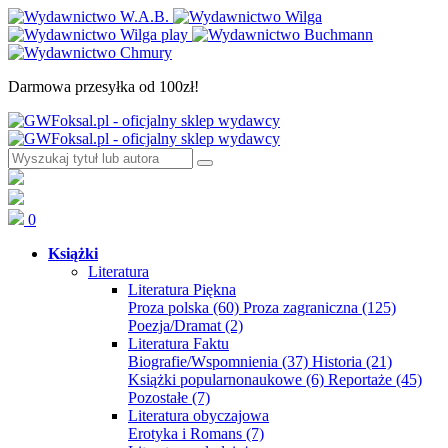
Darmowa przesyłka od 100zł!
0
Książki
Literatura
Literatura Piękna
Proza polska
(60)
Proza zagraniczna
(125)
Poezja/Dramat
(2)
Literatura Faktu
Biografie/Wspomnienia
(37)
Historia
(21)
Książki popularnonaukowe
(6)
Reportaże
(45)
Pozostałe
(7)
Literatura obyczajowa
Erotyka i Romans
(7)