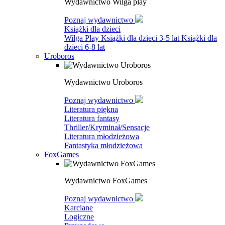
Wydawnictwo Wilga play
Poznaj wydawnictwo
Książki dla dzieci
Wilga Play
Książki dla dzieci 3-5 lat
Książki dla
dzieci 6-8 lat
Uroboros
Wydawnictwo Uroboros
Poznaj wydawnictwo
Literatura piękna
Literatura fantasy
Thriller/Kryminał/Sensacje
Literatura młodzieżowa
Fantastyka młodzieżowa
FoxGames
Wydawnictwo FoxGames
Poznaj wydawnictwo
Karciane
Logiczne