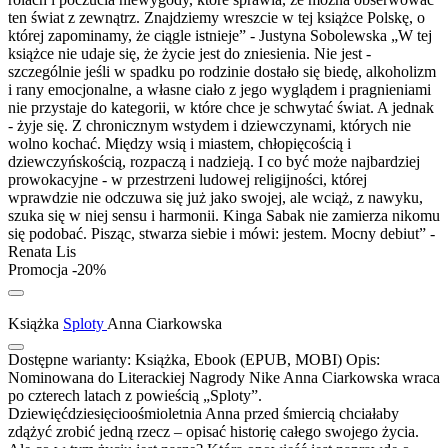
ten świat z zewnątrz. Znajdziemy wreszcie w tej książce Polskę, o
której zapominamy, że ciągle istnieje” - Justyna Sobolewska „W tej
książce nie udaje się, że życie jest do zniesienia. Nie jest -
szczególnie jeśli w spadku po rodzinie dostało się biedę, alkoholizm
i rany emocjonalne, a własne ciało z jego wyglądem i pragnieniami
nie przystaje do kategorii, w które chce je schwytać świat. A jednak
- żyje się. Z chronicznym wstydem i dziewczynami, których nie
wolno kochać. Między wsią i miastem, chłopięcością i
dziewczyńskością, rozpaczą i nadzieją. I co być może najbardziej
prowokacyjne - w przestrzeni ludowej religijności, której
wprawdzie nie odczuwa się już jako swojej, ale wciąż, z nawyku,
szuka się w niej sensu i harmonii. Kinga Sabak nie zamierza nikomu
się podobać. Pisząc, stwarza siebie i mówi: jestem. Mocny debiut” -
Renata Lis
Promocja -20%
Książka
Sploty
Anna Ciarkowska
Dostępne warianty:
Książka, Ebook (EPUB, MOBI)
Opis:
Nominowana do Literackiej Nagrody Nike Anna Ciarkowska wraca
po czterech latach z powieścią „Sploty”.
Dziewięćdziesięcioośmioletnia Anna przed śmiercią chciałaby
zdążyć zrobić jedną rzecz – opisać historię całego swojego życia.