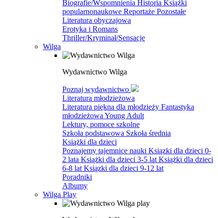
Biografie/Wspomnienia
Historia
Książki
popularnonaukowe
Reportaże
Pozostałe
Literatura obyczajowa
Erotyka i Romans
Thriller/Kryminał/Sensacje
Wilga
Wydawnictwo Wilga
Poznaj wydawnictwo
Literatura młodzieżowa
Literatura piękna dla młodzieży
Fantastyka
młodzieżowa
Young Adult
Lektury, pomoce szkolne
Szkoła podstawowa
Szkoła średnia
Książki dla dzieci
Poznajemy tajemnice nauki
Ksiązki dla dzieci 0-
2 lata
Książki dla dzieci 3-5 lat
Książki dla dzieci
6-8 lat
Ksiązki dla dzieci 9-12 lat
Poradniki
Albumy
Wilga Play