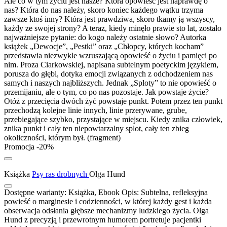
Ale co w tym życiu jest nasze? Która opowieść jest naprawdę o
nas? Która do nas należy, skoro koniec każdego wątku trzyma
zawsze ktoś inny? Która jest prawdziwa, skoro tkamy ją wszyscy,
każdy ze swojej strony? A teraz, kiedy minęło prawie sto lat, zostało
najważniejsze pytanie: do kogo należy ostatnie słowo? Autorka
książek „Dewocje”, „Pestki” oraz „Chłopcy, których kocham”
przedstawia niezwykle wzruszającą opowieść o życiu i pamięci po
nim. Proza Ciarkowskiej, napisana subtelnym poetyckim językiem,
porusza do głębi, dotyka emocji związanych z odchodzeniem nas
samych i naszych najbliższych. Jednak „Sploty” to nie opowieść o
przemijaniu, ale o tym, co po nas pozostaje. Jak powstaje życie?
Otóż z przecięcia dwóch żyć powstaje punkt. Potem przez ten punkt
przechodzą kolejne linie innych, linie przerywane, grube,
przebiegające szybko, przystające w miejscu. Kiedy znika człowiek,
znika punkt i cały ten niepowtarzalny splot, cały ten zbieg
okoliczności, którym był. (fragment)
Promocja -20%
Książka
Psy ras drobnych
Olga Hund
Dostępne warianty:
Książka, Ebook
Opis:
Subtelna, refleksyjna
powieść o marginesie i codzienności, w której każdy gest i każda
obserwacja odsłania głębsze mechanizmy ludzkiego życia. Olga
Hund z precyzją i przewrotnym humorem portretuje pacjentki