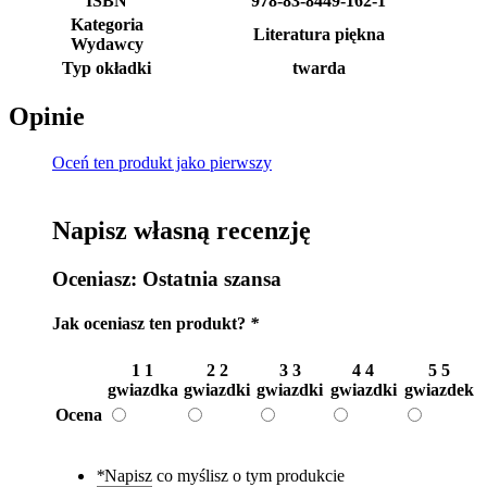
ISBN
978-83-8449-162-1
Kategoria
Literatura piękna
Wydawcy
Typ okładki
twarda
Opinie
Oceń ten produkt jako pierwszy
Napisz własną recenzję
Oceniasz:
Ostatnia szansa
Jak oceniasz ten produkt?
*
1
1
2
2
3
3
4
4
5
5
gwiazdka
gwiazdki
gwiazdki
gwiazdki
gwiazdek
Ocena
*
Napisz co myślisz o tym produkcie