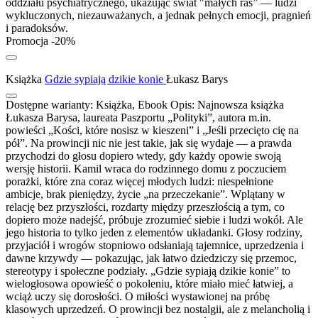
oddziału psychiatrycznego, ukazując świat "małych ras” — ludzi
wykluczonych, niezauważanych, a jednak pełnych emocji, pragnień
i paradoksów.
Promocja -20%
Książka
Gdzie sypiają dzikie konie
Łukasz Barys
Dostępne warianty:
Książka, Ebook
Opis:
Najnowsza książka
Łukasza Barysa, laureata Paszportu „Polityki”, autora m.in.
powieści „Kości, które nosisz w kieszeni” i „Jeśli przecięto cię na
pół”. Na prowincji nic nie jest takie, jak się wydaje — a prawda
przychodzi do głosu dopiero wtedy, gdy każdy opowie swoją
wersję historii. Kamil wraca do rodzinnego domu z poczuciem
porażki, które zna coraz więcej młodych ludzi: niespełnione
ambicje, brak pieniędzy, życie „na przeczekanie”. Wplątany w
relację bez przyszłości, rozdarty między przeszłością a tym, co
dopiero może nadejść, próbuje zrozumieć siebie i ludzi wokół. Ale
jego historia to tylko jeden z elementów układanki. Głosy rodziny,
przyjaciół i wrogów stopniowo odsłaniają tajemnice, uprzedzenia i
dawne krzywdy — pokazując, jak łatwo dziedziczy się przemoc,
stereotypy i społeczne podziały. „Gdzie sypiają dzikie konie” to
wielogłosowa opowieść o pokoleniu, które miało mieć łatwiej, a
wciąż uczy się dorosłości. O miłości wystawionej na próbę
klasowych uprzedzeń. O prowincji bez nostalgii, ale z melancholią i