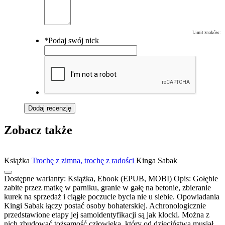
Limit znaków:
*
Podaj swój nick
Dodaj recenzję
Zobacz także
Książka
Trochę z zimna, trochę z radości
Kinga Sabak
Dostępne warianty:
Książka, Ebook (EPUB, MOBI)
Opis:
Gołębie
zabite przez matkę w parniku, granie w gałę na betonie, zbieranie
kurek na sprzedaż i ciągłe poczucie bycia nie u siebie. Opowiadania
Kingi Sabak łączy postać osoby bohaterskiej. Achronologicznie
przedstawione etapy jej samoidentyfikacji są jak klocki. Można z
nich zbudować tożsamość człowieka, który od dzieciństwa musiał