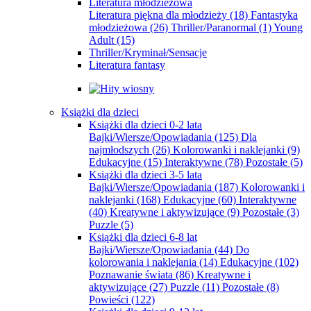
Literatura młodzieżowa
Literatura piękna dla młodzieży
(18)
Fantastyka
młodzieżowa
(26)
Thriller/Paranormal
(1)
Young
Adult
(15)
Thriller/Kryminał/Sensacje
Literatura fantasy
Książki dla dzieci
Książki dla dzieci 0-2 lata
Bajki/Wiersze/Opowiadania
(125)
Dla
najmłodszych
(26)
Kolorowanki i naklejanki
(9)
Edukacyjne
(15)
Interaktywne
(78)
Pozostałe
(5)
Książki dla dzieci 3-5 lata
Bajki/Wiersze/Opowiadania
(187)
Kolorowanki i
naklejanki
(168)
Edukacyjne
(60)
Interaktywne
(40)
Kreatywne i aktywizujące
(9)
Pozostałe
(3)
Puzzle
(5)
Książki dla dzieci 6-8 lat
Bajki/Wiersze/Opowiadania
(44)
Do
kolorowania i naklejania
(14)
Edukacyjne
(102)
Poznawanie świata
(86)
Kreatywne i
aktywizujące
(27)
Puzzle
(11)
Pozostałe
(8)
Powieści
(122)