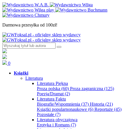
Darmowa przesyłka od 100zł!
0
Książki
Literatura
Literatura Piękna
Proza polska
(60)
Proza zagraniczna
(125)
Poezja/Dramat
(2)
Literatura Faktu
Biografie/Wspomnienia
(37)
Historia
(21)
Książki popularnonaukowe
(6)
Reportaże
(45)
Pozostałe
(7)
Literatura obyczajowa
Erotyka i Romans
(7)