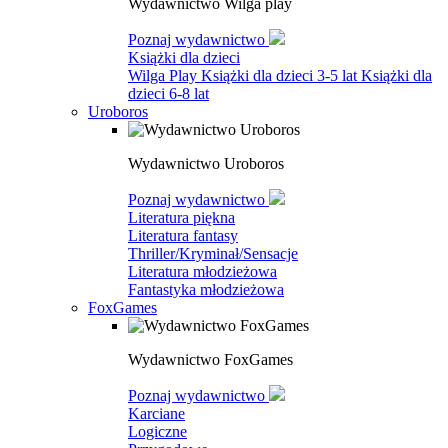
Wydawnictwo Wilga play
Poznaj wydawnictwo
Książki dla dzieci
Wilga Play
Książki dla dzieci 3-5 lat
Książki dla
dzieci 6-8 lat
Uroboros
Wydawnictwo Uroboros
Poznaj wydawnictwo
Literatura piękna
Literatura fantasy
Thriller/Kryminał/Sensacje
Literatura młodzieżowa
Fantastyka młodzieżowa
FoxGames
Wydawnictwo FoxGames
Poznaj wydawnictwo
Karciane
Logiczne