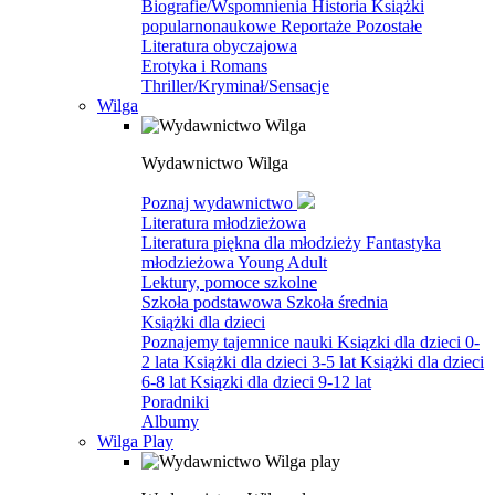
Biografie/Wspomnienia
Historia
Książki
popularnonaukowe
Reportaże
Pozostałe
Literatura obyczajowa
Erotyka i Romans
Thriller/Kryminał/Sensacje
Wilga
Wydawnictwo Wilga
Poznaj wydawnictwo
Literatura młodzieżowa
Literatura piękna dla młodzieży
Fantastyka
młodzieżowa
Young Adult
Lektury, pomoce szkolne
Szkoła podstawowa
Szkoła średnia
Książki dla dzieci
Poznajemy tajemnice nauki
Ksiązki dla dzieci 0-
2 lata
Książki dla dzieci 3-5 lat
Książki dla dzieci
6-8 lat
Ksiązki dla dzieci 9-12 lat
Poradniki
Albumy
Wilga Play