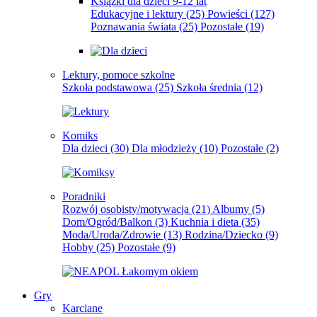
Książki dla dzieci 9-12 lat
Edukacyjne i lektury
(25)
Powieści
(127)
Poznawania świata
(25)
Pozostałe
(19)
Lektury, pomoce szkolne
Szkoła podstawowa
(25)
Szkoła średnia
(12)
Komiks
Dla dzieci
(30)
Dla młodzieży
(10)
Pozostałe
(2)
Poradniki
Rozwój osobisty/motywacja
(21)
Albumy
(5)
Dom/Ogród/Balkon
(3)
Kuchnia i dieta
(35)
Moda/Uroda/Zdrowie
(13)
Rodzina/Dziecko
(9)
Hobby
(25)
Pozostałe
(9)
Gry
Karciane