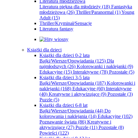
Literatura młodzieżowa
Literatura piękna dla młodzieży
(18)
Fantastyka
młodzieżowa
(26)
Thriller/Paranormal
(1)
Young
Adult
(15)
Thriller/Kryminał/Sensacje
Literatura fantasy
Książki dla dzieci
Książki dla dzieci 0-2 lata
Bajki/Wiersze/Opowiadania
(125)
Dla
najmłodszych
(26)
Kolorowanki i naklejanki
(9)
Edukacyjne
(15)
Interaktywne
(78)
Pozostałe
(5)
Książki dla dzieci 3-5 lata
Bajki/Wiersze/Opowiadania
(187)
Kolorowanki i
naklejanki
(168)
Edukacyjne
(60)
Interaktywne
(40)
Kreatywne i aktywizujące
(9)
Pozostałe
(3)
Puzzle
(5)
Książki dla dzieci 6-8 lat
Bajki/Wiersze/Opowiadania
(44)
Do
kolorowania i naklejania
(14)
Edukacyjne
(102)
Poznawanie świata
(86)
Kreatywne i
aktywizujące
(27)
Puzzle
(11)
Pozostałe
(8)
Powieści
(122)