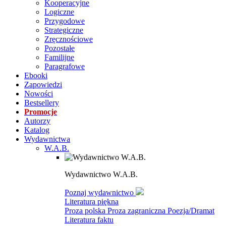
Kooperacyjne
Logiczne
Przygodowe
Strategiczne
Zręcznościowe
Pozostałe
Familijne
Paragrafowe
Ebooki
Zapowiedzi
Nowości
Bestsellery
Promocje
Autorzy
Katalog
Wydawnictwa
W.A.B.
Wydawnictwo W.A.B.
Poznaj wydawnictwo
Literatura piękna
Proza polska
Proza zagraniczna
Poezja/Dramat
Literatura faktu