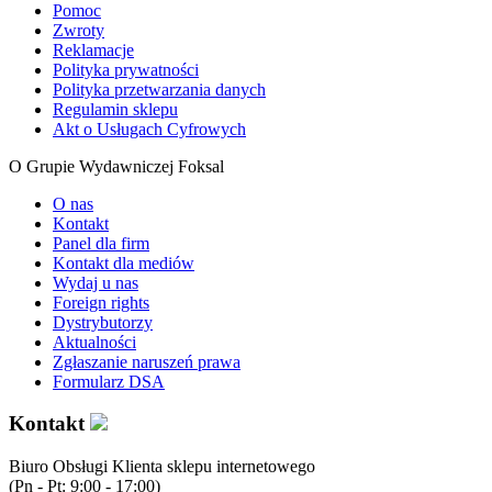
Pomoc
Zwroty
Reklamacje
Polityka prywatności
Polityka przetwarzania danych
Regulamin sklepu
Akt o Usługach Cyfrowych
O Grupie Wydawniczej Foksal
O nas
Kontakt
Panel dla firm
Kontakt dla mediów
Wydaj u nas
Foreign rights
Dystrybutorzy
Aktualności
Zgłaszanie naruszeń prawa
Formularz DSA
Kontakt
Biuro Obsługi Klienta sklepu internetowego
(Pn - Pt: 9:00 - 17:00)