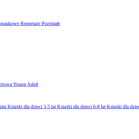
nonaukowe
Reportaże
Pozostałe
ieżowa
Young Adult
lata
Książki dla dzieci 3-5 lat
Książki dla dzieci 6-8 lat
Ksiązki dla dziec