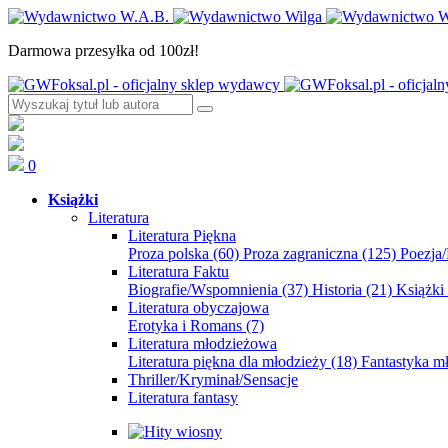
Darmowa przesyłka od 100zł!
0
Książki
Literatura
Literatura Piękna
Proza polska
(60)
Proza zagraniczna
(125)
Poezja
Literatura Faktu
Biografie/Wspomnienia
(37)
Historia
(21)
Książki
Literatura obyczajowa
Erotyka i Romans
(7)
Literatura młodzieżowa
Literatura piękna dla młodzieży
(18)
Fantastyka 
Thriller/Kryminał/Sensacje
Literatura fantasy