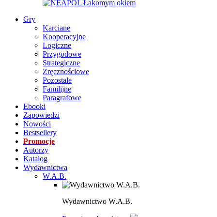
Gry
Karciane
Kooperacyjne
Logiczne
Przygodowe
Strategiczne
Zręcznościowe
Pozostałe
Familijne
Paragrafowe
Ebooki
Zapowiedzi
Nowości
Bestsellery
Promocje
Autorzy
Katalog
Wydawnictwa
W.A.B.
Wydawnictwo W.A.B.