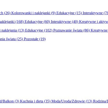
ych
(26)
Kolorowanki i naklejanki
(9)
Edukacyjne
(15)
Interaktywne
(7
naklejanki
(168)
Edukacyjne
(60)
Interaktywne
(40)
Kreatywne i aktyw
 naklejania
(13)
Edukacyjne
(102)
Poznawanie świata
(86)
Kreatywne 
nia świata
(25)
Pozostałe
(19)
d/Balkon
(3)
Kuchnia i dieta
(35)
Moda/Uroda/Zdrowie
(13)
Rodzina/