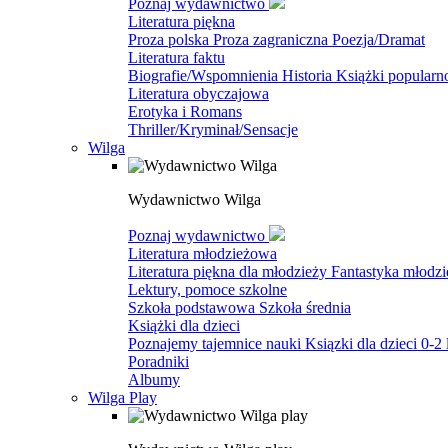
Poznaj wydawnictwo
Literatura piękna
Proza polska
Proza zagraniczna
Poezja/Dramat
Literatura faktu
Biografie/Wspomnienia
Historia
Książki popular
Literatura obyczajowa
Erotyka i Romans
Thriller/Kryminał/Sensacje
Wilga
Wydawnictwo Wilga
Poznaj wydawnictwo
Literatura młodzieżowa
Literatura piękna dla młodzieży
Fantastyka młodz
Lektury, pomoce szkolne
Szkoła podstawowa
Szkoła średnia
Książki dla dzieci
Poznajemy tajemnice nauki
Ksiązki dla dzieci 0-2 
Poradniki
Albumy
Wilga Play