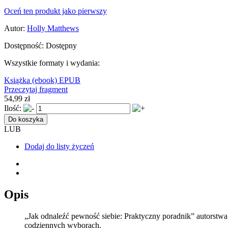
Oceń ten produkt jako pierwszy
Autor:
Holly Matthews
Dostępność:
Dostępny
Wszystkie formaty i wydania:
Książka
(ebook) EPUB
Przeczytaj fragment
54,99 zł
Ilość:
Do koszyka
LUB
Dodaj do listy życzeń
Opis
„Jak odnaleźć pewność siebie: Praktyczny poradnik” autorstwa
codziennych wyborach.