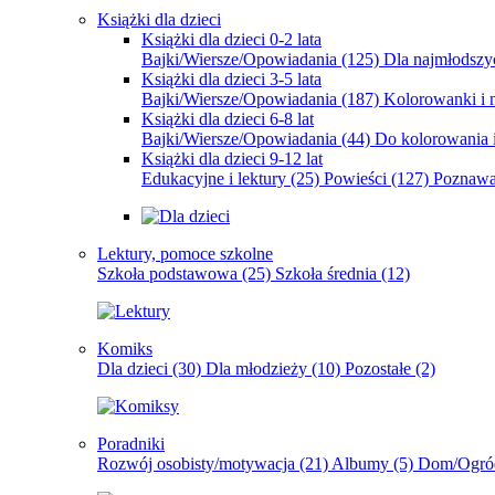
Książki dla dzieci
Książki dla dzieci 0-2 lata
Bajki/Wiersze/Opowiadania
(125)
Dla najmłodsz
Książki dla dzieci 3-5 lata
Bajki/Wiersze/Opowiadania
(187)
Kolorowanki i 
Książki dla dzieci 6-8 lat
Bajki/Wiersze/Opowiadania
(44)
Do kolorowania i
Książki dla dzieci 9-12 lat
Edukacyjne i lektury
(25)
Powieści
(127)
Poznawa
Lektury, pomoce szkolne
Szkoła podstawowa
(25)
Szkoła średnia
(12)
Komiks
Dla dzieci
(30)
Dla młodzieży
(10)
Pozostałe
(2)
Poradniki
Rozwój osobisty/motywacja
(21)
Albumy
(5)
Dom/Ogró