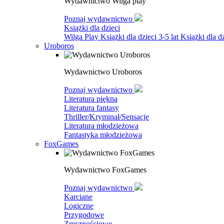
Wydawnictwo Wilga play
Poznaj wydawnictwo
Książki dla dzieci
Wilga Play
Książki dla dzieci 3-5 lat
Książki dla dz
Uroboros
Wydawnictwo Uroboros
Poznaj wydawnictwo
Literatura piękna
Literatura fantasy
Thriller/Kryminał/Sensacje
Literatura młodzieżowa
Fantastyka młodzieżowa
FoxGames
Wydawnictwo FoxGames
Poznaj wydawnictwo
Karciane
Logiczne
Przygodowe
Zręcznościowe