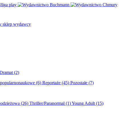
/Dramat
(2)
 popularnonaukowe
(6)
Reportaże
(45)
Pozostałe
(7)
młodzieżowa
(26)
Thriller/Paranormal
(1)
Young Adult
(15)