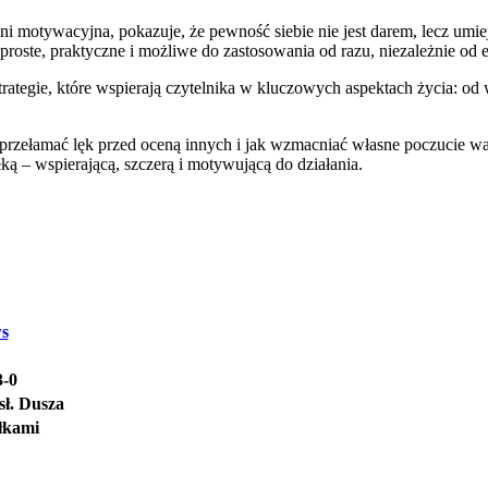
i motywacyjna, pokazuje, że pewność siebie nie jest darem, lecz umie
: proste, praktyczne i możliwe do zastosowania od razu, niezależnie od e
trategie, które wspierają czytelnika w kluczowych aspektach życia: od
rzełamać lęk przed oceną innych i jak wzmacniać własne poczucie wartoś
ką – wspierającą, szczerą i motywującą do działania.
s
3-0
sł. Dusza
łkami