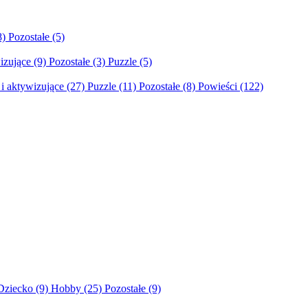
8)
Pozostałe
(5)
izujące
(9)
Pozostałe
(3)
Puzzle
(5)
i aktywizujące
(27)
Puzzle
(11)
Pozostałe
(8)
Powieści
(122)
Dziecko
(9)
Hobby
(25)
Pozostałe
(9)