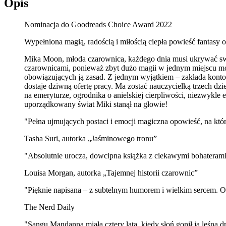
Opis
Nominacja do Goodreads Choice Award 2022
Wypełniona magią, radością i miłością ciepła powieść fantasy
Mika Moon, młoda czarownica, każdego dnia musi ukrywać swo
czarownicami, ponieważ zbyt dużo magii w jednym miejscu mog
obowiązujących ją zasad. Z jednym wyjątkiem – zakłada konto 
dostaje dziwną ofertę pracy. Ma zostać nauczycielką trzech d
na emeryturze, ogrodnika o anielskiej cierpliwości, niezwykle
uporządkowany świat Miki stanął na głowie!
"Pełna ujmujących postaci i emocji magiczna opowieść, na któr
Tasha Suri, autorka „Jaśminowego tronu”
"Absolutnie urocza, dowcipna książka z ciekawymi bohaterami i
Louisa Morgan, autorka „Tajemnej historii czarownic”
"Pięknie napisana – z subtelnym humorem i wielkim sercem. O
The Nerd Daily
"Sangu Mandanna miała cztery lata, kiedy słoń gonił ją leśną d