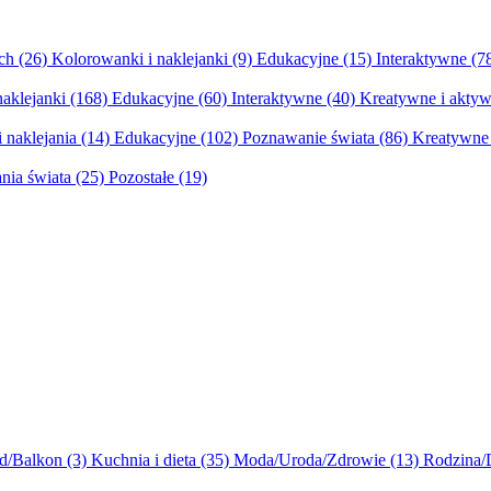
ych
(26)
Kolorowanki i naklejanki
(9)
Edukacyjne
(15)
Interaktywne
(7
naklejanki
(168)
Edukacyjne
(60)
Interaktywne
(40)
Kreatywne i aktyw
 naklejania
(14)
Edukacyjne
(102)
Poznawanie świata
(86)
Kreatywne 
nia świata
(25)
Pozostałe
(19)
d/Balkon
(3)
Kuchnia i dieta
(35)
Moda/Uroda/Zdrowie
(13)
Rodzina/