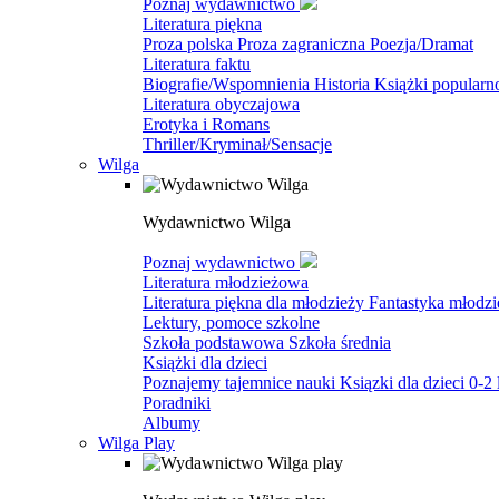
Poznaj wydawnictwo
Literatura piękna
Proza polska
Proza zagraniczna
Poezja/Dramat
Literatura faktu
Biografie/Wspomnienia
Historia
Książki popular
Literatura obyczajowa
Erotyka i Romans
Thriller/Kryminał/Sensacje
Wilga
Wydawnictwo Wilga
Poznaj wydawnictwo
Literatura młodzieżowa
Literatura piękna dla młodzieży
Fantastyka młodz
Lektury, pomoce szkolne
Szkoła podstawowa
Szkoła średnia
Książki dla dzieci
Poznajemy tajemnice nauki
Ksiązki dla dzieci 0-2 
Poradniki
Albumy
Wilga Play