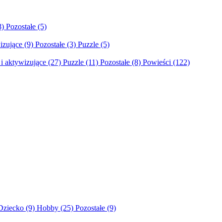
8)
Pozostałe
(5)
izujące
(9)
Pozostałe
(3)
Puzzle
(5)
i aktywizujące
(27)
Puzzle
(11)
Pozostałe
(8)
Powieści
(122)
Dziecko
(9)
Hobby
(25)
Pozostałe
(9)