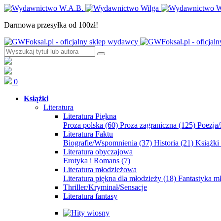
Darmowa przesyłka od 100zł!
0
Książki
Literatura
Literatura Piękna
Proza polska
(60)
Proza zagraniczna
(125)
Poezja
Literatura Faktu
Biografie/Wspomnienia
(37)
Historia
(21)
Książki
Literatura obyczajowa
Erotyka i Romans
(7)
Literatura młodzieżowa
Literatura piękna dla młodzieży
(18)
Fantastyka 
Thriller/Kryminał/Sensacje
Literatura fantasy