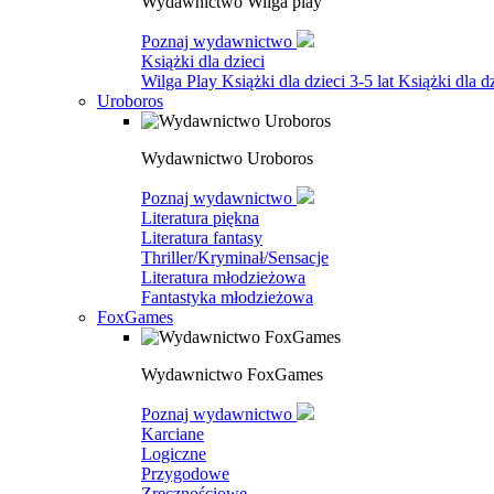
Wydawnictwo Wilga play
Poznaj wydawnictwo
Książki dla dzieci
Wilga Play
Książki dla dzieci 3-5 lat
Książki dla dz
Uroboros
Wydawnictwo Uroboros
Poznaj wydawnictwo
Literatura piękna
Literatura fantasy
Thriller/Kryminał/Sensacje
Literatura młodzieżowa
Fantastyka młodzieżowa
FoxGames
Wydawnictwo FoxGames
Poznaj wydawnictwo
Karciane
Logiczne
Przygodowe
Zręcznościowe