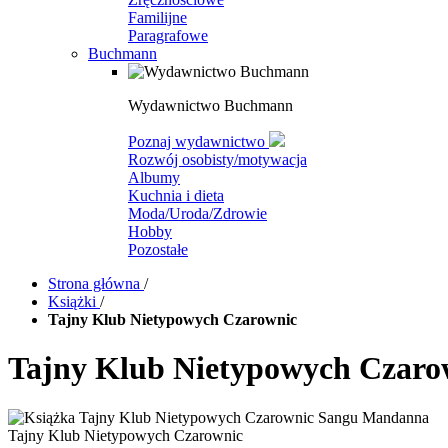
Familijne
Paragrafowe
Buchmann
Wydawnictwo Buchmann
Poznaj wydawnictwo
Rozwój osobisty/motywacja
Albumy
Kuchnia i dieta
Moda/Uroda/Zdrowie
Hobby
Pozostałe
Strona główna
/
Książki
/
Tajny Klub Nietypowych Czarownic
Tajny Klub Nietypowych Czaro
Tajny Klub Nietypowych Czarownic