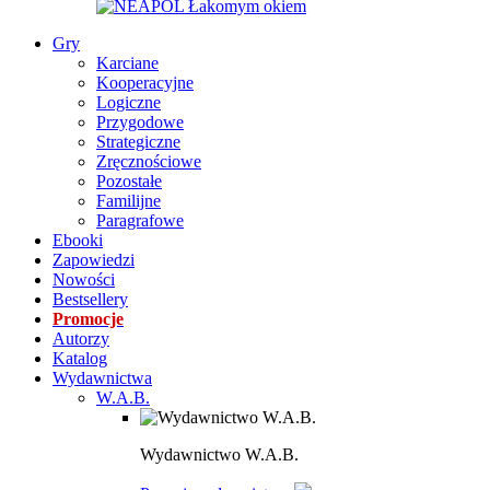
Gry
Karciane
Kooperacyjne
Logiczne
Przygodowe
Strategiczne
Zręcznościowe
Pozostałe
Familijne
Paragrafowe
Ebooki
Zapowiedzi
Nowości
Bestsellery
Promocje
Autorzy
Katalog
Wydawnictwa
W.A.B.
Wydawnictwo W.A.B.