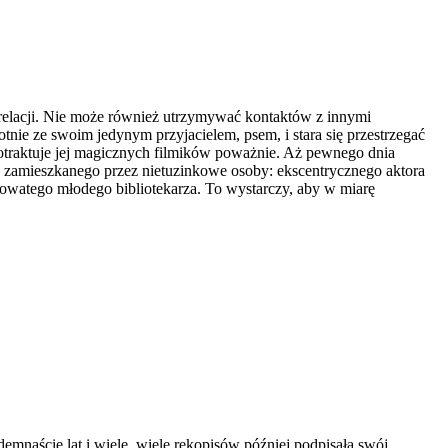
relacji. Nie może również utrzymywać kontaktów z innymi
ie ze swoim jedynym przyjacielem, psem, i stara się przestrzegać
 potraktuje jej magicznych filmików poważnie. Aż pewnego dnia
u zamieszkanego przez nietuzinkowe osoby: ekscentrycznego aktora
urowatego młodego bibliotekarza. To wystarczy, aby w miarę
demnaście lat i wiele, wiele rękopisów później podpisała swój