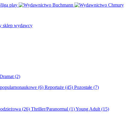
/Dramat
(2)
 popularnonaukowe
(6)
Reportaże
(45)
Pozostałe
(7)
młodzieżowa
(26)
Thriller/Paranormal
(1)
Young Adult
(15)