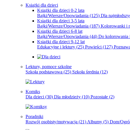
Książki dla dzieci
Książki dla dzieci 0-2 lata
Bajki/Wiersze/Opowiadania
(125)
Dla najmłodsz
Książki dla dzieci 3-5 lata
Bajki/Wiersze/Opowiadania
(187)
Kolorowanki i 
Książki dla dzieci 6-8 lat
Bajki/Wiersze/Opowiadania
(44)
Do kolorowania i
Książki dla dzieci 9-12 lat
Edukacyjne i lektury
(25)
Powieści
(127)
Poznawa
Lektury, pomoce szkolne
Szkoła podstawowa
(25)
Szkoła średnia
(12)
Komiks
Dla dzieci
(30)
Dla młodzieży
(10)
Pozostałe
(2)
Poradniki
Rozwój osobisty/motywacja
(21)
Albumy
(5)
Dom/Ogró