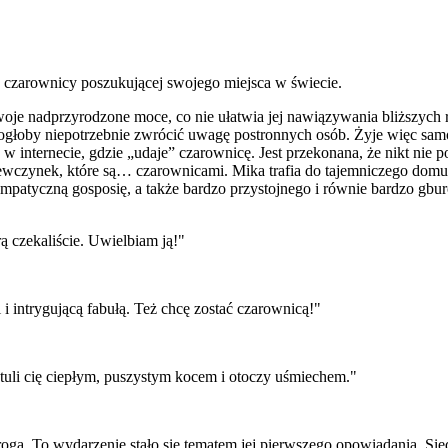
 o czarownicy poszukującej swojego miejsca w świecie.
je nadprzyrodzone moce, co nie ułatwia jej nawiązywania bliższych 
łoby niepotrzebnie zwrócić uwagę postronnych osób. Żyje więc samotn
w internecie, gdzie „udaje” czarownicę. Jest przekonana, że nikt nie
ziewczynek, które są… czarownicami. Mika trafia do tajemniczego dom
 empatyczną gosposię, a także bardzo przystojnego i równie bardzo gb
ą czekaliście. Uwielbiam ją!"
 intrygującą fabułą. Też chcę zostać czarownicą!"
tuli cię ciepłym, puszystym kocem i otoczy uśmiechem."
rogą. To wydarzenie stało się tematem jej pierwszego opowiadania. Sie