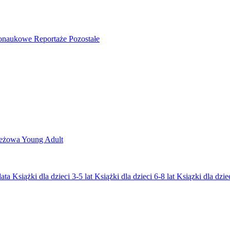
nonaukowe
Reportaże
Pozostałe
ieżowa
Young Adult
lata
Książki dla dzieci 3-5 lat
Książki dla dzieci 6-8 lat
Ksiązki dla dziec