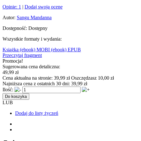
Opinie:
1
|
Dodaj swoją ocenę
Autor:
Sangu Mandanna
Dostępność:
Dostępny
Wszystkie formaty i wydania:
Książka
(ebook) MOBI
(ebook) EPUB
Przeczytaj fragment
Promocja!
Sugerowana cena detaliczna:
49,99 zł
Cena aktualna na stronie:
39,99 zł
Oszczędzasz 10,00 zł
Najniższa cena z ostatnich 30 dni:
39,99 zł
Ilość:
Do koszyka
LUB
Dodaj do listy życzeń