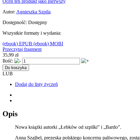
Oceń ten produkt jako pierwszy
Autor:
Agnieszka Szpila
Dostępność:
Dostępny
Wszystkie formaty i wydania:
(ebook) EPUB
(ebook) MOBI
Przeczytaj fragment
35,99 zł
Ilość:
Do koszyka
LUB
Dodaj do listy życzeń
Opis
Nowa książki autorki „Łebków od szpilki” i „Bardo”.
Anna Szajbel, prezeska polskiego koncernu paliwowego, zosta