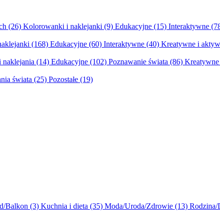
ych
(26)
Kolorowanki i naklejanki
(9)
Edukacyjne
(15)
Interaktywne
(7
naklejanki
(168)
Edukacyjne
(60)
Interaktywne
(40)
Kreatywne i aktyw
 naklejania
(14)
Edukacyjne
(102)
Poznawanie świata
(86)
Kreatywne 
nia świata
(25)
Pozostałe
(19)
d/Balkon
(3)
Kuchnia i dieta
(35)
Moda/Uroda/Zdrowie
(13)
Rodzina/