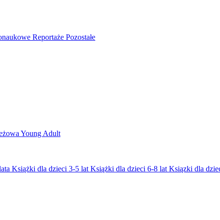
nonaukowe
Reportaże
Pozostałe
ieżowa
Young Adult
lata
Książki dla dzieci 3-5 lat
Książki dla dzieci 6-8 lat
Ksiązki dla dziec