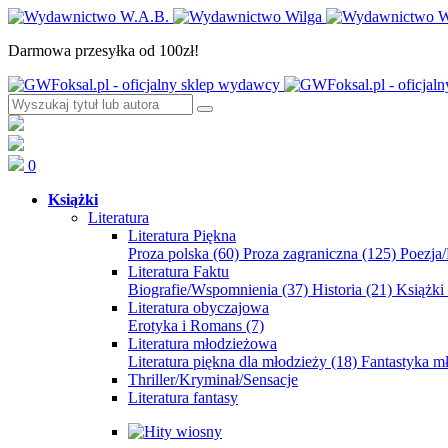
Darmowa przesyłka od 100zł!
0
Książki
Literatura
Literatura Piękna
Proza polska
(60)
Proza zagraniczna
(125)
Poezja
Literatura Faktu
Biografie/Wspomnienia
(37)
Historia
(21)
Książki
Literatura obyczajowa
Erotyka i Romans
(7)
Literatura młodzieżowa
Literatura piękna dla młodzieży
(18)
Fantastyka 
Thriller/Kryminał/Sensacje
Literatura fantasy