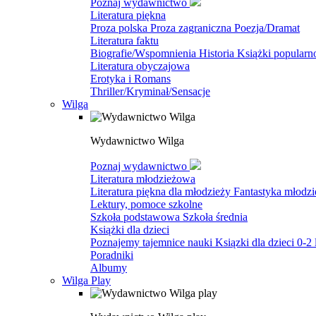
Poznaj wydawnictwo
Literatura piękna
Proza polska
Proza zagraniczna
Poezja/Dramat
Literatura faktu
Biografie/Wspomnienia
Historia
Książki popular
Literatura obyczajowa
Erotyka i Romans
Thriller/Kryminał/Sensacje
Wilga
Wydawnictwo Wilga
Poznaj wydawnictwo
Literatura młodzieżowa
Literatura piękna dla młodzieży
Fantastyka młodz
Lektury, pomoce szkolne
Szkoła podstawowa
Szkoła średnia
Książki dla dzieci
Poznajemy tajemnice nauki
Ksiązki dla dzieci 0-2 
Poradniki
Albumy
Wilga Play