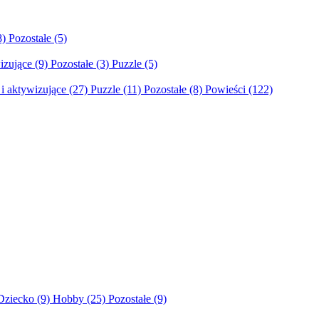
8)
Pozostałe
(5)
izujące
(9)
Pozostałe
(3)
Puzzle
(5)
i aktywizujące
(27)
Puzzle
(11)
Pozostałe
(8)
Powieści
(122)
Dziecko
(9)
Hobby
(25)
Pozostałe
(9)