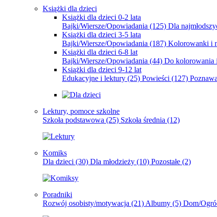
Książki dla dzieci
Książki dla dzieci 0-2 lata
Bajki/Wiersze/Opowiadania
(125)
Dla najmłodsz
Książki dla dzieci 3-5 lata
Bajki/Wiersze/Opowiadania
(187)
Kolorowanki i 
Książki dla dzieci 6-8 lat
Bajki/Wiersze/Opowiadania
(44)
Do kolorowania i
Książki dla dzieci 9-12 lat
Edukacyjne i lektury
(25)
Powieści
(127)
Poznawa
Lektury, pomoce szkolne
Szkoła podstawowa
(25)
Szkoła średnia
(12)
Komiks
Dla dzieci
(30)
Dla młodzieży
(10)
Pozostałe
(2)
Poradniki
Rozwój osobisty/motywacja
(21)
Albumy
(5)
Dom/Ogró