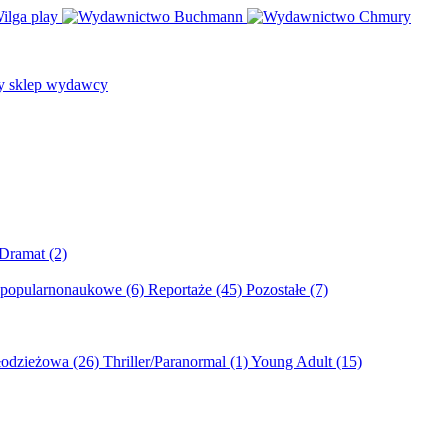
/Dramat
(2)
 popularnonaukowe
(6)
Reportaże
(45)
Pozostałe
(7)
młodzieżowa
(26)
Thriller/Paranormal
(1)
Young Adult
(15)