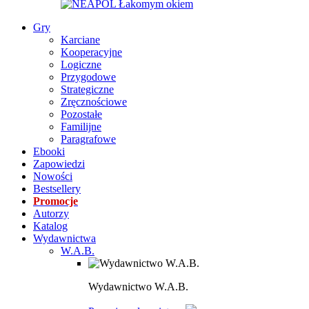
Gry
Karciane
Kooperacyjne
Logiczne
Przygodowe
Strategiczne
Zręcznościowe
Pozostałe
Familijne
Paragrafowe
Ebooki
Zapowiedzi
Nowości
Bestsellery
Promocje
Autorzy
Katalog
Wydawnictwa
W.A.B.
Wydawnictwo W.A.B.