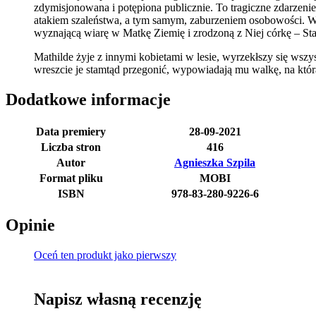
zdymisjonowana i potępiona publicznie. To tragiczne zdarzenie
atakiem szaleństwa, a tym samym, zaburzeniem osobowości. Ws
wyznającą wiarę w Matkę Ziemię i zrodzoną z Niej córkę – St
Mathilde żyje z innymi kobietami w lesie, wyrzekłszy się wszy
wreszcie je stamtąd przegonić, wypowiadają mu walkę, na któr
Dodatkowe informacje
Data premiery
28-09-2021
Liczba stron
416
Autor
Agnieszka Szpila
Format pliku
MOBI
ISBN
978-83-280-9226-6
Opinie
Oceń ten produkt jako pierwszy
Napisz własną recenzję