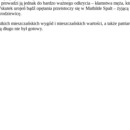
 prowadzi ją jednak do bardzo ważnego odkrycia – kłamstwa męża, któr
kutek urojeń bądź opętania przeistoczy się w Mathilde Spalt – żyjąc
arodziewicę.
stkich mieszczańskich wygód i mieszczańskich wartości, a także patriar
ą długo nie był gotowy.