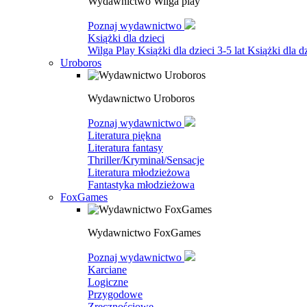
Wydawnictwo Wilga play
Poznaj wydawnictwo
Książki dla dzieci
Wilga Play
Książki dla dzieci 3-5 lat
Książki dla dz
Uroboros
Wydawnictwo Uroboros
Poznaj wydawnictwo
Literatura piękna
Literatura fantasy
Thriller/Kryminał/Sensacje
Literatura młodzieżowa
Fantastyka młodzieżowa
FoxGames
Wydawnictwo FoxGames
Poznaj wydawnictwo
Karciane
Logiczne
Przygodowe
Zręcznościowe