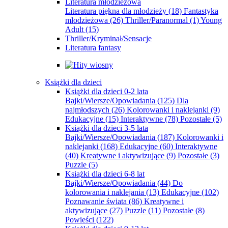
Literatura młodzieżowa
Literatura piękna dla młodzieży
(18)
Fantastyka
młodzieżowa
(26)
Thriller/Paranormal
(1)
Young
Adult
(15)
Thriller/Kryminał/Sensacje
Literatura fantasy
Książki dla dzieci
Książki dla dzieci 0-2 lata
Bajki/Wiersze/Opowiadania
(125)
Dla
najmłodszych
(26)
Kolorowanki i naklejanki
(9)
Edukacyjne
(15)
Interaktywne
(78)
Pozostałe
(5)
Książki dla dzieci 3-5 lata
Bajki/Wiersze/Opowiadania
(187)
Kolorowanki i
naklejanki
(168)
Edukacyjne
(60)
Interaktywne
(40)
Kreatywne i aktywizujące
(9)
Pozostałe
(3)
Puzzle
(5)
Książki dla dzieci 6-8 lat
Bajki/Wiersze/Opowiadania
(44)
Do
kolorowania i naklejania
(13)
Edukacyjne
(102)
Poznawanie świata
(86)
Kreatywne i
aktywizujące
(27)
Puzzle
(11)
Pozostałe
(8)
Powieści
(122)