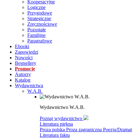
Kooperacyjne
Logiczne
Przygodowe
Strategiczne
Zręcznościowe
Pozostałe
Familijne
Paragrafowe
Ebooki
Zapowiedzi
Nowości
Bestsellery
Promocje
Autorzy
Katalog
Wydawnictwa
W.A.B.
Wydawnictwo W.A.B.
Poznaj wydawnictwo
Literatura piękna
Proza polska
Proza zagraniczna
Poezja/Dramat
Literatura faktu