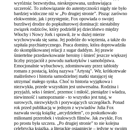
wyróżnia: bezwstydna, nieskrępowana, uzdrawiająca
szczerość. To zobowiązanie do autentyczności nigdy nie było
bardziej widoczne niż w „Po drugiej stronie”. Pisząc zarówno
elokwentnie, jak i przystępnie, Fox opowiada o swojej
burzliwej drodze do popkulturowej dominacji: niestabilny
związek rodziców, który podzielił jej dzieciństwo między
Włochy i Nowy Jork i sprawił, że w dużej mierze
wychowywała się sama. Jej podróże do więzienia, a także do
szpitala psychiatrycznego. Praca dominy, która doprowadziła
do skomplikowanej relacji z sugar daddym. Jej prawie
śmiertelne przedawkowanie heroiny i śmierć jeszcze większej
liczby przyjaciół z powodu narkotyków i samobójstwa.
Emocjonalnie wybuchowy, zdominowany przez tabloidy
romans z postacią, którą nazywa "Artystą". Wir, krótkotrwałe
małżeństwo i historia samodzielnej matki starającej się
utrzymać małego synka. Choć to historia wyjątkowa i
niezwykła, przede wszystkim jest uniwersalna. Rodzina i
przyjaźń, seks i śmierć, przemoc i miłość, pieniądze i władza,
niewinność i samopoznanie - to wszystko jest tutaj, w
surowych, niezwykłych i porywających szczegółach. Ponad
rok przed publikacją w jednym z wywiadów Julia Fox
nazwała swoją książkę „arcydziełem”, co poskutkowało
milionami przerobek i viralowych filmów. Jak zwykle, Fox
po prostu była szczera. „Po drugiej stronie” to nie kolejna
celebrycka książka, a literackie osiągnięcie – jedyne w swoim