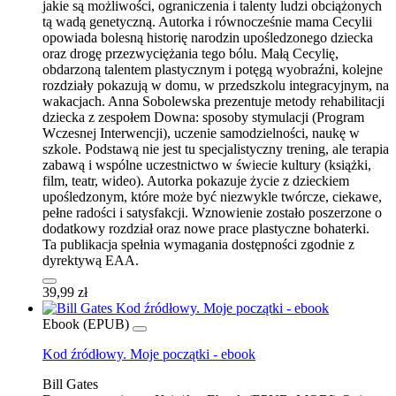
jakie są możliwości, ograniczenia i talenty ludzi obciążonych
tą wadą genetyczną. Autorka i równocześnie mama Cecylii
opowiada bolesną historię narodzin upośledzonego dziecka
oraz drogę przezwyciężania tego bólu. Małą Cecylię,
obdarzoną talentem plastycznym i potęgą wyobraźni, kolejne
rozdziały pokazują w domu, w przedszkolu integracyjnym, na
wakacjach. Anna Sobolewska prezentuje metody rehabilitacji
dziecka z zespołem Downa: sposoby stymulacji (Program
Wczesnej Interwencji), uczenie samodzielności, naukę w
szkole. Podstawą nie jest tu specjalistyczny trening, ale terapia
zabawą i wspólne uczestnictwo w świecie kultury (książki,
film, teatr, wideo). Autorka pokazuje życie z dzieckiem
upośledzonym, które może być niezwykle twórcze, ciekawe,
pełne radości i satysfakcji. Wznowienie zostało poszerzone o
dodatkowy rozdział oraz nowe prace plastyczne bohaterki.
Ta publikacja spełnia wymagania dostępności zgodnie z
dyrektywą EAA.
39,99 zł
Ebook (EPUB)
Kod źródłowy. Moje początki - ebook
Bill Gates