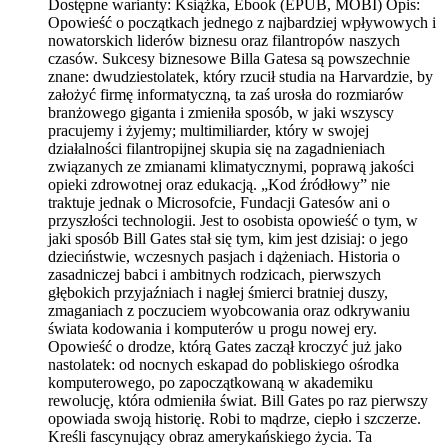
Dostępne warianty:
Książka, Ebook (EPUB, MOBI)
Opis:
Opowieść o początkach jednego z najbardziej wpływowych i
nowatorskich liderów biznesu oraz filantropów naszych
czasów. Sukcesy biznesowe Billa Gatesa są powszechnie
znane: dwudziestolatek, który rzucił studia na Harvardzie, by
założyć firmę informatyczną, ta zaś urosła do rozmiarów
branżowego giganta i zmieniła sposób, w jaki wszy­scy
pracujemy i żyjemy; multimiliarder, który w swojej
działalności filantro­pijnej skupia się na zagadnieniach
związanych ze zmianami klimatycznymi, poprawą jakości
opieki zdrowotnej oraz edukacją. „Kod źródłowy” nie
traktuje jednak o Microsofcie, Fundacji Gatesów ani o
przyszłości technologii. Jest to osobista opowieść o tym, w
jaki sposób Bill Gates stał się tym, kim jest dzisiaj: o jego
dzieciństwie, wczesnych pasjach i dążeniach. Historia o
zasadniczej babci i ambitnych rodzicach, pierwszych
głębokich przyjaźniach i nagłej śmierci bratniej duszy,
zmaganiach z po­czuciem wyobcowania oraz odkrywaniu
świata kodowania i komputerów u progu nowej ery.
Opowieść o drodze, którą Gates zaczął kroczyć już jako
nastolatek: od nocnych eskapad do pobliskiego ośrodka
komputerowego, po zapoczątkowaną w akademiku
rewolucję, która odmieniła świat. Bill Gates po raz pierwszy
opowiada swoją historię. Robi to mądrze, ciepło i szczerze.
Kreśli fascynujący obraz amerykańskiego życia. Ta