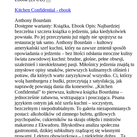
Kitchen Confidential - ebook
Anthony Bourdain
Dostępne warianty:
Książka, Ebook
Opis:
Najbardziej
bezczelna i szczera książka o jedzeniu, jaka kiedykolwiek
powstała. Po jej przeczytaniu już nigdy nie spojrzysz na
restaurację tak samo. Anthony Bourdain – kultowy
amerykański szef kuchni, który na zawsze zmienił sposób
opowiadania o jedzeniu – bez litości odsłania mroczne kulisy
świata zawodowej kuchni: brudne, głośne, pełne obsesji,
uzależnień i nieokiełznanej pasji. Miłośnicy jedzenia znajdą tu
zmysłowe opisy smaków, pierwszych kulinarnych olśnień i
potraw, dla których warto zaryzykować wszystko. Ci, którzy
wolą hamburgera z budki, przeczytają z satysfakcją, jak
naprawdę powstają dania dla koneserów. „Kitchen
Confidential” to pierwsza, kultowa książka Bourdaina –
jednocześnie zabawna, wstrząsająca i pouczająca. Pisana
językiem ostrym jak nóż szefa kuchni – soczystym,
bezczelnym i niepodrabialnym. To galeria niezapomnianych
postaci: alkoholików od zimnego bufetu, grillowych
psychopatów, cukierników na skraju obłędu i mistrzów
makaronu z Ekwadoru. Błyskotliwa analiza społeczna
gastronomii, dzikiej subkultury rządzącej się własnymi
prawami. Lektura obowiązkowa – i piekielnie dobra. Ta