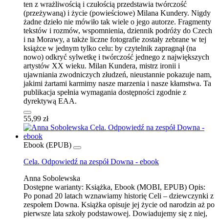
ten z wrażliwością i czułością przedstawia twórczość
(przeżywaną) i życie (powieściowe) Milana Kundery. Nigdy
żadne dzieło nie mówiło tak wiele o jego autorze. Fragmenty
tekstów i rozmów, wspomnienia, dziennik podróży do Czech
i na Morawy, a także liczne fotografie zostały zebrane w tej
książce w jednym tylko celu: by czytelnik zapragnął (na
nowo) odkryć sylwetkę i twórczość jednego z największych
artystów XX wieku. Milan Kundera, mistrz ironii i
ujawniania zwodniczych złudzeń, nieustannie pokazuje nam,
jakimi żartami karmimy nasze marzenia i nasze kłamstwa. Ta
publikacja spełnia wymagania dostępności zgodnie z
dyrektywą EAA.
55,99 zł
Ebook (EPUB)
Cela. Odpowiedź na zespół Downa - ebook
Anna Sobolewska
Dostępne warianty:
Książka, Ebook (MOBI, EPUB)
Opis:
Po ponad 20 latach wznawiamy historię Celi – dziewczynki z
zespołem Downa. Książka opisuje jej życie od narodzin aż po
pierwsze lata szkoły podstawowej. Dowiadujemy się z niej,