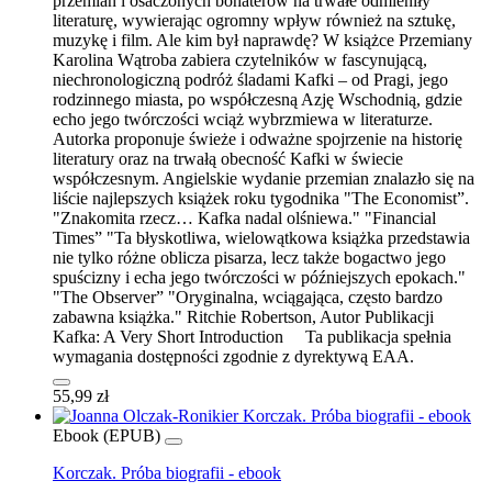
przemian i osaczonych bohaterów na trwałe odmieniły
literaturę, wywierając ogromny wpływ również na sztukę,
muzykę i film. Ale kim był naprawdę? W książce Przemiany
Karolina Wątroba zabiera czytelników w fascynującą,
niechronologiczną podróż śladami Kafki – od Pragi, jego
rodzinnego miasta, po współczesną Azję Wschodnią, gdzie
echo jego twórczości wciąż wybrzmiewa w literaturze.
Autorka proponuje świeże i odważne spojrzenie na historię
literatury oraz na trwałą obecność Kafki w świecie
współczesnym. Angielskie wydanie przemian znalazło się na
liście najlepszych książek roku tygodnika "The Economist”.
"Znakomita rzecz… Kafka nadal olśniewa." "Financial
Times” "Ta błyskotliwa, wielowątkowa książka przedstawia
nie tylko różne oblicza pisarza, lecz także bogactwo jego
spuścizny i echa jego twórczości w późniejszych epokach."
"The Observer” "Oryginalna, wciągająca, często bardzo
zabawna książka." Ritchie Robertson, Autor Publikacji
Kafka: A Very Short Introduction Ta publikacja spełnia
wymagania dostępności zgodnie z dyrektywą EAA.
55,99 zł
Ebook (EPUB)
Korczak. Próba biografii - ebook