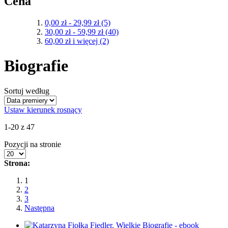
Cena
0,00 zł
-
29,99 zł
(5)
30,00 zł
-
59,99 zł
(40)
60,00 zł
i więcej
(2)
Biografie
Sortuj według
Ustaw kierunek rosnący
1-20 z 47
Pozycji na stronie
Strona:
1
2
3
Następna