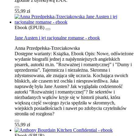
zgodnie z dyrektywą EAA.
55,99 zł
Ebook (EPUB)
Jane Austen i jej racjonalne romanse - ebook
Anna Przedpełska-Trzeciakowska
Dostępne warianty:
Książka, Ebook
Opis:
Nowe, odświeżone
wydanie biografii jednej z najsłynniejszych angielskich
pisarek, autorki m.in. "Rozważnej i romantycznej” i "Dumy i
uprzedzenia”. Tajemnicza i niezależna. Skromna i
zdystansowana, ale znająca siłę uczucia. Kochająca swoich
bliskich, ale czasem też oschła i niesprawiedliwa. Jaka
naprawdę była Jane Austen? Jak wyglądała codzienność
autorki "Rozważniej i romantycznej"? Ile sekretów i
niezbadanych wątków kryje się w historii pisarki, która
większą część swojego życia spędziła w skromnych,
wiejskich posiadłościach i nawet po zdobyciu czytelników
stroniła od rozgłosu?
55,99 zł
Ebook (EPUB)