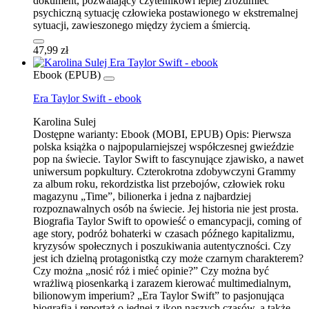
dokument, pozwalający czytelnikowi lepiej zrozumieć
psychiczną sytuację człowieka postawionego w ekstremalnej
sytuacji, zawieszonego między życiem a śmiercią.
47,99 zł
Ebook (EPUB)
Era Taylor Swift - ebook
Karolina Sulej
Dostępne warianty:
Ebook (MOBI, EPUB)
Opis:
Pierwsza
polska książka o najpopularniejszej współczesnej gwieździe
pop na świecie. Taylor Swift to fascynujące zjawisko, a nawet
uniwersum popkultury. Czterokrotna zdobywczyni Grammy
za album roku, rekordzistka list przebojów, człowiek roku
magazynu „Time”, bilionerka i jedna z najbardziej
rozpoznawalnych osób na świecie. Jej historia nie jest prosta.
Biografia Taylor Swift to opowieść o emancypacji, coming of
age story, podróż bohaterki w czasach późnego kapitalizmu,
kryzysów społecznych i poszukiwania autentyczności. Czy
jest ich dzielną protagonistką czy może czarnym charakterem?
Czy można „nosić róż i mieć opinie?” Czy można być
wrażliwą piosenkarką i zarazem kierować multimedialnym,
bilionowym imperium? „Era Taylor Swift” to pasjonująca
biografia i reportaż o jednej z ikon naszych czasów, a także