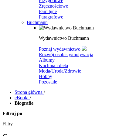
Przygodowe
Zręcznościowe
Familijne
Paragrafowe
Buchmann
Wydawnictwo Buchmann
Poznaj wydawnictwo
Rozwój osobisty/motywacja
Albumy
Kuchnia i dieta
Moda/Uroda/Zdrowie
Hobby
Pozostałe
Strona główna
/
eBooki
/
Biografie
Filtruj po
Filtry