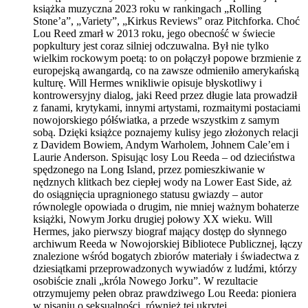
książka muzyczna 2023 roku w rankingach „Rolling
Stone’a”, „Variety”, „Kirkus Reviews” oraz Pitchforka. Choć
Lou Reed zmarł w 2013 roku, jego obecność w świecie
popkultury jest coraz silniej odczuwalna. Był nie tylko
wielkim rockowym poetą: to on połączył popowe brzmienie z
europejską awangardą, co na zawsze odmieniło amerykańską
kulturę. Will Hermes wnikliwie opisuje błyskotliwy i
kontrowersyjny dialog, jaki Reed przez długie lata prowadził
z fanami, krytykami, innymi artystami, rozmaitymi postaciami
nowojorskiego półświatka, a przede wszystkim z samym
sobą. Dzięki książce poznajemy kulisy jego złożonych relacji
z Davidem Bowiem, Andym Warholem, Johnem Cale’em i
Laurie Anderson. Spisując losy Lou Reeda – od dzieciństwa
spędzonego na Long Island, przez pomieszkiwanie w
nędznych klitkach bez ciepłej wody na Lower East Side, aż
do osiągnięcia upragnionego statusu gwiazdy – autor
równolegle opowiada o drugim, nie mniej ważnym bohaterze
książki, Nowym Jorku drugiej połowy XX wieku. Will
Hermes, jako pierwszy biograf mający dostęp do słynnego
archiwum Reeda w Nowojorskiej Bibliotece Publicznej, łączy
znalezione wśród bogatych zbiorów materiały i świadectwa z
dziesiątkami przeprowadzonych wywiadów z ludźmi, którzy
osobiście znali „króla Nowego Jorku”. W rezultacie
otrzymujemy pełen obraz prawdziwego Lou Reeda: pioniera
w pisaniu o seksualności, również tej ukrytej,