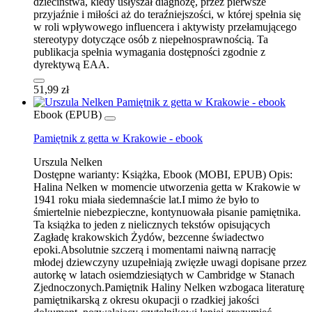
dzieciństwa, kiedy usłyszał diagnozę, przez pierwsze
przyjaźnie i miłości aż do teraźniejszości, w której spełnia się
w roli wpływowego influencera i aktywisty przełamującego
stereotypy dotyczące osób z niepełnosprawnością. Ta
publikacja spełnia wymagania dostępności zgodnie z
dyrektywą EAA.
51,99 zł
Ebook (EPUB)
Pamiętnik z getta w Krakowie - ebook
Urszula Nelken
Dostępne warianty:
Książka, Ebook (MOBI, EPUB)
Opis:
Halina Nelken w momencie utworzenia getta w Krakowie w
1941 roku miała siedemnaście lat.I mimo że było to
śmiertelnie niebezpieczne, kontynuowała pisanie pamiętnika.
Ta książka to jeden z nielicznych tekstów opisujących
Zagładę krakowskich Żydów, bezcenne świadectwo
epoki.Absolutnie szczerą i momentami naiwną narrację
młodej dziewczyny uzupełniają zwięzłe uwagi dopisane przez
autorkę w latach osiemdziesiątych w Cambridge w Stanach
Zjednoczonych.Pamiętnik Haliny Nelken wzbogaca literaturę
pamiętnikarską z okresu okupacji o rzadkiej jakości