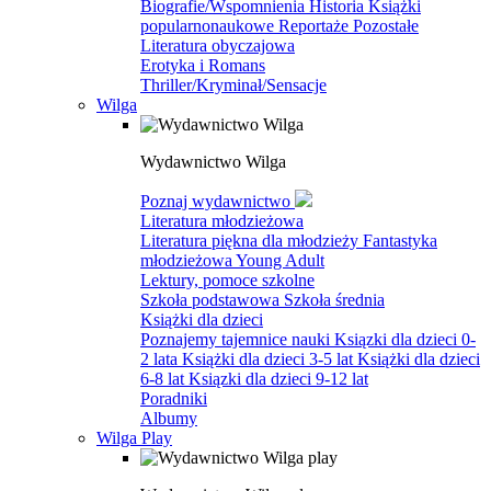
Biografie/Wspomnienia
Historia
Książki
popularnonaukowe
Reportaże
Pozostałe
Literatura obyczajowa
Erotyka i Romans
Thriller/Kryminał/Sensacje
Wilga
Wydawnictwo Wilga
Poznaj wydawnictwo
Literatura młodzieżowa
Literatura piękna dla młodzieży
Fantastyka
młodzieżowa
Young Adult
Lektury, pomoce szkolne
Szkoła podstawowa
Szkoła średnia
Książki dla dzieci
Poznajemy tajemnice nauki
Ksiązki dla dzieci 0-
2 lata
Książki dla dzieci 3-5 lat
Książki dla dzieci
6-8 lat
Ksiązki dla dzieci 9-12 lat
Poradniki
Albumy
Wilga Play