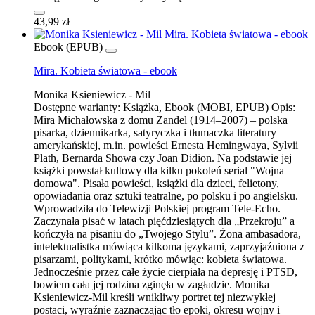
43,99 zł
Ebook (EPUB)
Mira. Kobieta światowa - ebook
Monika Ksieniewicz - Mil
Dostępne warianty:
Książka, Ebook (MOBI, EPUB)
Opis:
Mira Michałowska z domu Zandel (1914–2007) – polska
pisarka, dziennikarka, satyryczka i tłumaczka literatury
amerykańskiej, m.in. powieści Ernesta Hemingwaya, Sylvii
Plath, Bernarda Showa czy Joan Didion. Na podstawie jej
książki powstał kultowy dla kilku pokoleń serial "Wojna
domowa". Pisała powieści, książki dla dzieci, felietony,
opowiadania oraz sztuki teatralne, po polsku i po angielsku.
Wprowadziła do Telewizji Polskiej program Tele-Echo.
Zaczynała pisać w latach pięćdziesiątych dla „Przekroju” a
kończyła na pisaniu do „Twojego Stylu”. Żona ambasadora,
intelektualistka mówiąca kilkoma językami, zaprzyjaźniona z
pisarzami, politykami, krótko mówiąc: kobieta światowa.
Jednocześnie przez całe życie cierpiała na depresję i PTSD,
bowiem cała jej rodzina zginęła w zagładzie. Monika
Ksieniewicz-Mil kreśli wnikliwy portret tej niezwykłej
postaci, wyraźnie zaznaczając tło epoki, okresu wojny i