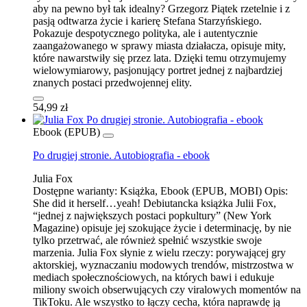
aby na pewno był tak idealny? Grzegorz Piątek rzetelnie i z
pasją odtwarza życie i karierę Stefana Starzyńskiego.
Pokazuje despotycznego polityka, ale i autentycznie
zaangażowanego w sprawy miasta działacza, opisuje mity,
które nawarstwiły się przez lata. Dzięki temu otrzymujemy
wielowymiarowy, pasjonujący portret jednej z najbardziej
znanych postaci przedwojennej elity.
54,99 zł
Ebook (EPUB)
Po drugiej stronie. Autobiografia - ebook
Julia Fox
Dostępne warianty:
Książka, Ebook (EPUB, MOBI)
Opis:
She did it herself…yeah! Debiutancka książka Julii Fox,
“jednej z największych postaci popkultury” (New York
Magazine) opisuje jej szokujące życie i determinację, by nie
tylko przetrwać, ale również spełnić wszystkie swoje
marzenia. Julia Fox słynie z wielu rzeczy: porywającej gry
aktorskiej, wyznaczaniu modowych trendów, mistrzostwa w
mediach społecznościowych, na których bawi i edukuje
miliony swoich obserwujących czy viralowych momentów na
TikToku. Ale wszystko to łączy cecha, która naprawdę ją