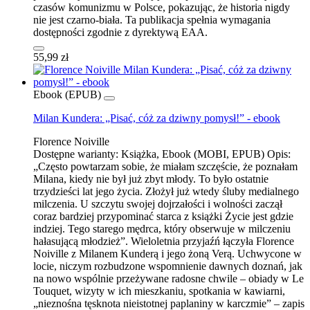
czasów komunizmu w Polsce, pokazując, że historia nigdy
nie jest czarno-biała. Ta publikacja spełnia wymagania
dostępności zgodnie z dyrektywą EAA.
55,99 zł
Ebook (EPUB)
Milan Kundera: „Pisać, cóż za dziwny pomysł!” - ebook
Florence Noiville
Dostępne warianty:
Książka, Ebook (MOBI, EPUB)
Opis:
„Często powtarzam sobie, że miałam szczęście, że poznałam
Milana, kiedy nie był już zbyt młody. To było ostatnie
trzydzieści lat jego życia. Złożył już wtedy śluby medialnego
milczenia. U szczytu swojej dojrzałości i wolności zaczął
coraz bardziej przypominać starca z książki Życie jest gdzie
indziej. Tego starego mędrca, który obserwuje w milczeniu
hałasującą młodzież”. Wieloletnia przyjaźń łączyła Florence
Noiville z Milanem Kunderą i jego żoną Verą. Uchwycone w
locie, niczym rozbudzone wspomnienie dawnych doznań, jak
na nowo wspólnie przeżywane radosne chwile – obiady w Le
Touquet, wizyty w ich mieszkaniu, spotkania w kawiarni,
„nieznośna tęsknota nieistotnej paplaniny w karczmie” – zapis