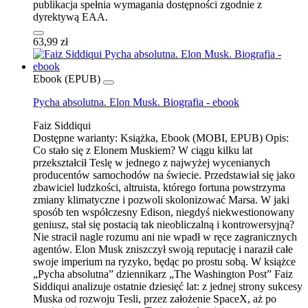
publikacja spełnia wymagania dostępności zgodnie z
dyrektywą EAA.
63,99 zł
Ebook (EPUB)
Pycha absolutna. Elon Musk. Biografia - ebook
Faiz Siddiqui
Dostępne warianty:
Książka, Ebook (MOBI, EPUB)
Opis:
Co stało się z Elonem Muskiem? W ciągu kilku lat
przekształcił Teslę w jednego z najwyżej wycenianych
producentów samochodów na świecie. Przedstawiał się jako
zbawiciel ludzkości, altruista, którego fortuna powstrzyma
zmiany klimatyczne i pozwoli skolonizować Marsa. W jaki
sposób ten współczesny Edison, niegdyś niekwestionowany
geniusz, stał się postacią tak nieobliczalną i kontrowersyjną?
Nie stracił nagle rozumu ani nie wpadł w ręce zagranicznych
agentów. Elon Musk zniszczył swoją reputację i naraził całe
swoje imperium na ryzyko, będąc po prostu sobą. W książce
„Pycha absolutna” dziennikarz „The Washington Post” Faiz
Siddiqui analizuje ostatnie dziesięć lat: z jednej strony sukcesy
Muska od rozwoju Tesli, przez założenie SpaceX, aż po