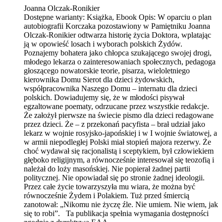
Joanna Olczak-Ronikier
Dostępne warianty:
Książka, Ebook
Opis:
W oparciu o plan
autobiografii Korczaka pozostawiony w Pamiętniku Joanna
Olczak-Ronikier odtwarza historię życia Doktora, wplatając
ją w opowieść losach i wyborach polskich Żydów.
Poznajemy bohatera jako chłopca szukającego swojej drogi,
młodego lekarza o zainteresowaniach społecznych, pedagoga
głoszącego nowatorskie teorie, pisarza, wieloletniego
kierownika Domu Sierot dla dzieci żydowskich,
współpracownika Naszego Domu – internatu dla dzieci
polskich. Dowiadujemy się, że w młodości pisywał
egzaltowane poematy, odrzucane przez wszystkie redakcje.
Że założył pierwsze na świecie pismo dla dzieci redagowane
przez dzieci. Że – z przekonań pacyfista – brał udział jako
lekarz w wojnie rosyjsko-japońskiej i w I wojnie światowej, a
w armii niepodległej Polski miał stopień majora rezerwy. Że
choć wydawał się racjonalistą i sceptykiem, był człowiekiem
głęboko religijnym, a równocześnie interesował się teozofią i
należał do loży masońskiej. Nie popierał żadnej partii
politycznej. Nie opowiadał się po stronie żadnej ideologii.
Przez całe życie towarzyszyła mu wiara, że można być
równocześnie Żydem i Polakiem. Tuż przed śmiercią
zanotował: „Nikomu nie życzę źle. Nie umiem. Nie wiem, jak
się to robi”. Ta publikacja spełnia wymagania dostępności