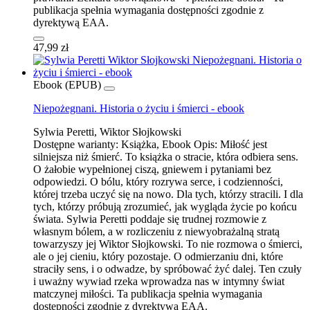
publikacja spełnia wymagania dostępności zgodnie z
dyrektywą EAA.
47,99 zł
Ebook (EPUB)
Niepożegnani. Historia o życiu i śmierci - ebook
Sylwia Peretti, Wiktor Słojkowski
Dostępne warianty:
Książka, Ebook
Opis:
Miłość jest
silniejsza niż śmierć. To książka o stracie, która odbiera sens.
O żałobie wypełnionej ciszą, gniewem i pytaniami bez
odpowiedzi. O bólu, który rozrywa serce, i codzienności,
której trzeba uczyć się na nowo. Dla tych, którzy stracili. I dla
tych, którzy próbują zrozumieć, jak wygląda życie po końcu
świata. Sylwia Peretti poddaje się trudnej rozmowie z
własnym bólem, a w rozliczeniu z niewyobrażalną stratą
towarzyszy jej Wiktor Słojkowski. To nie rozmowa o śmierci,
ale o jej cieniu, który pozostaje. O odmierzaniu dni, które
straciły sens, i o odwadze, by spróbować żyć dalej. Ten czuły
i uważny wywiad rzeka wprowadza nas w intymny świat
matczynej miłości. Ta publikacja spełnia wymagania
dostępności zgodnie z dyrektywą EAA.