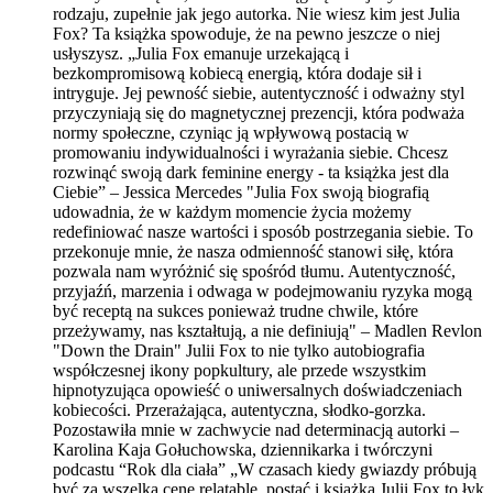
rodzaju, zupełnie jak jego autorka. Nie wiesz kim jest Julia
Fox? Ta książka spowoduje, że na pewno jeszcze o niej
usłyszysz. „Julia Fox emanuje urzekającą i
bezkompromisową kobiecą energią, która dodaje sił i
intryguje. Jej pewność siebie, autentyczność i odważny styl
przyczyniają się do magnetycznej prezencji, która podważa
normy społeczne, czyniąc ją wpływową postacią w
promowaniu indywidualności i wyrażania siebie. Chcesz
rozwinąć swoją dark feminine energy - ta książka jest dla
Ciebie” – Jessica Mercedes "Julia Fox swoją biografią
udowadnia, że w każdym momencie życia możemy
redefiniować nasze wartości i sposób postrzegania siebie. To
przekonuje mnie, że nasza odmienność stanowi siłę, która
pozwala nam wyróżnić się spośród tłumu. Autentyczność,
przyjaźń, marzenia i odwaga w podejmowaniu ryzyka mogą
być receptą na sukces ponieważ trudne chwile, które
przeżywamy, nas kształtują, a nie definiują" – Madlen Revlon
"Down the Drain" Julii Fox to nie tylko autobiografia
współczesnej ikony popkultury, ale przede wszystkim
hipnotyzująca opowieść o uniwersalnych doświadczeniach
kobiecości. Przerażająca, autentyczna, słodko-gorzka.
Pozostawiła mnie w zachwycie nad determinacją autorki –
Karolina Kaja Gołuchowska, dziennikarka i twórczyni
podcastu “Rok dla ciała” „W czasach kiedy gwiazdy próbują
być za wszelką cenę relatable, postać i książka Julii Fox to łyk