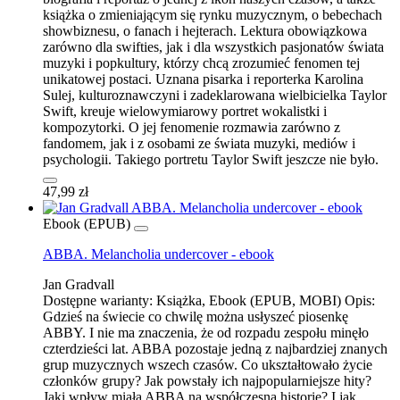
książka o zmieniającym się rynku muzycznym, o bebechach
showbiznesu, o fanach i hejterach. Lektura obowiązkowa
zarówno dla swifties, jak i dla wszystkich pasjonatów świata
muzyki i popkultury, którzy chcą zrozumieć fenomen tej
unikatowej postaci. Uznana pisarka i reporterka Karolina
Sulej, kulturoznawczyni i zadeklarowana wielbicielka Taylor
Swift, kreuje wielowymiarowy portret wokalistki i
kompozytorki. O jej fenomenie rozmawia zarówno z
fandomem, jak i z osobami ze świata muzyki, mediów i
psychologii. Takiego portretu Taylor Swift jeszcze nie było.
47,99 zł
Ebook (EPUB)
ABBA. Melancholia undercover - ebook
Jan Gradvall
Dostępne warianty:
Książka, Ebook (EPUB, MOBI)
Opis:
Gdzieś na świecie co chwilę można usłyszeć piosenkę
ABBY. I nie ma znaczenia, że od rozpadu zespołu minęło
czterdzieści lat. ABBA pozostaje jedną z najbardziej znanych
grup muzycznych wszech czasów. Co ukształtowało życie
członków grupy? Jak powstały ich najpopularniejsze hity?
Jaki wpływ miała ABBA na współczesną historię? I jak