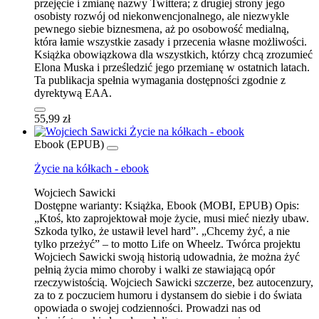
przejęcie i zmianę nazwy Twittera; z drugiej strony jego
osobisty rozwój od niekonwencjonalnego, ale niezwykle
pewnego siebie biznesmena, aż po osobowość medialną,
która łamie wszystkie zasady i przecenia własne możliwości.
Książka obowiązkowa dla wszystkich, którzy chcą zrozumieć
Elona Muska i prześledzić jego przemianę w ostatnich latach.
Ta publikacja spełnia wymagania dostępności zgodnie z
dyrektywą EAA.
55,99 zł
Ebook (EPUB)
Życie na kółkach - ebook
Wojciech Sawicki
Dostępne warianty:
Książka, Ebook (MOBI, EPUB)
Opis:
„Ktoś, kto zaprojektował moje życie, musi mieć niezły ubaw.
Szkoda tylko, że ustawił level hard”. „Chcemy żyć, a nie
tylko przeżyć” – to motto Life on Wheelz. Twórca projektu
Wojciech Sawicki swoją historią udowadnia, że można żyć
pełnią życia mimo choroby i walki ze stawiającą opór
rzeczywistością. Wojciech Sawicki szczerze, bez autocenzury,
za to z poczuciem humoru i dystansem do siebie i do świata
opowiada o swojej codzienności. Prowadzi nas od