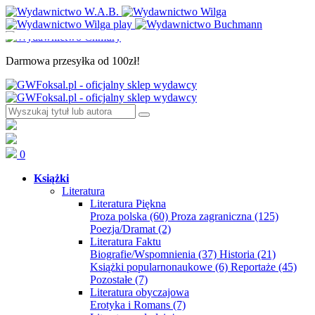
Darmowa przesyłka od 100zł!
0
Książki
Literatura
Literatura Piękna
Proza polska
(60)
Proza zagraniczna
(125)
Poezja/Dramat
(2)
Literatura Faktu
Biografie/Wspomnienia
(37)
Historia
(21)
Książki popularnonaukowe
(6)
Reportaże
(45)
Pozostałe
(7)
Literatura obyczajowa
Erotyka i Romans
(7)