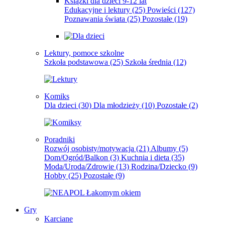
Książki dla dzieci 9-12 lat
Edukacyjne i lektury
(25)
Powieści
(127)
Poznawania świata
(25)
Pozostałe
(19)
Lektury, pomoce szkolne
Szkoła podstawowa
(25)
Szkoła średnia
(12)
Komiks
Dla dzieci
(30)
Dla młodzieży
(10)
Pozostałe
(2)
Poradniki
Rozwój osobisty/motywacja
(21)
Albumy
(5)
Dom/Ogród/Balkon
(3)
Kuchnia i dieta
(35)
Moda/Uroda/Zdrowie
(13)
Rodzina/Dziecko
(9)
Hobby
(25)
Pozostałe
(9)
Gry
Karciane