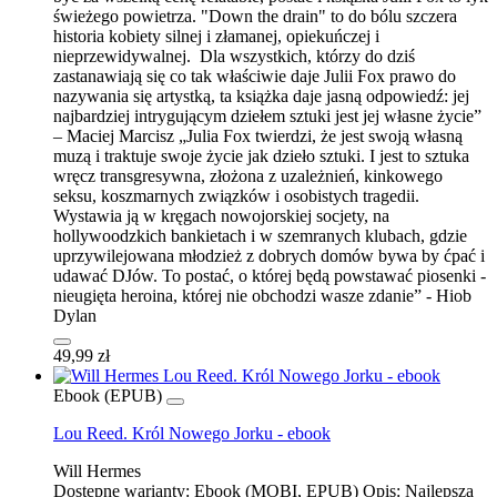
świeżego powietrza. "Down the drain" to do bólu szczera
historia kobiety silnej i złamanej, opiekuńczej i
nieprzewidywalnej. Dla wszystkich, którzy do dziś
zastanawiają się co tak właściwie daje Julii Fox prawo do
nazywania się artystką, ta książka daje jasną odpowiedź: jej
najbardziej intrygującym dziełem sztuki jest jej własne życie”
– Maciej Marcisz „Julia Fox twierdzi, że jest swoją własną
muzą i traktuje swoje życie jak dzieło sztuki. I jest to sztuka
wręcz transgresywna, złożona z uzależnień, kinkowego
seksu, koszmarnych związków i osobistych tragedii.
Wystawia ją w kręgach nowojorskiej socjety, na
hollywoodzkich bankietach i w szemranych klubach, gdzie
uprzywilejowana młodzież z dobrych domów bywa by ćpać i
udawać DJów. To postać, o której będą powstawać piosenki -
nieugięta heroina, której nie obchodzi wasze zdanie” - Hiob
Dylan
49,99 zł
Ebook (EPUB)
Lou Reed. Król Nowego Jorku - ebook
Will Hermes
Dostępne warianty:
Ebook (MOBI, EPUB)
Opis:
Najlepsza