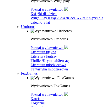
Wydawnictwo Wilga play
Poznaj wydawnictwo
Książki dla dzieci
Wilga Play
Książki dla dzieci 3-5 lat
Książki dla
dzieci 6-8 lat
Uroboros
Wydawnictwo Uroboros
Poznaj wydawnictwo
Literatura piękna
Literatura fantasy
Thriller/Kryminał/Sensacje
Literatura młodzieżowa
Fantastyka młodzieżowa
FoxGames
Wydawnictwo FoxGames
Poznaj wydawnictwo
Karciane
Logiczne