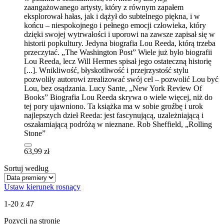
zaangażowanego artysty, który z równym zapałem
eksplorował hałas, jak i dążył do subtelnego piękna, i w
końcu – niespokojnego i pełnego emocji człowieka, który
dzięki swojej wytrwałości i uporowi na zawsze zapisał się w
historii popkultury. Jedyna biografia Lou Reeda, którą trzeba
przeczytać. „The Washington Post” Wiele już było biografii
Lou Reeda, lecz Will Hermes spisał jego ostateczną historię
[...]. Wnikliwość, błyskotliwość i przejrzystość stylu
pozwoliły autorowi zrealizować swój cel – pozwolić Lou być
Lou, bez osądzania. Lucy Sante, „New York Review Of
Books” Biografia Lou Reeda skrywa o wiele więcej, niż do
tej pory ujawniono. Ta książka ma w sobie groźbę i urok
najlepszych dzieł Reeda: jest fascynującą, uzależniającą i
oszałamiającą podróżą w nieznane. Rob Sheffield, „Rolling
Stone”
63,99 zł
Sortuj według
Ustaw kierunek rosnący
1-20 z 47
Pozycji na stronie