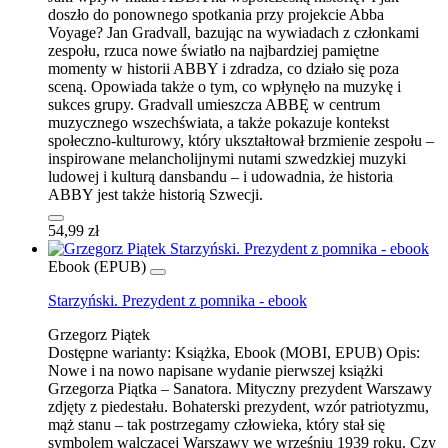
doszło do ponownego spotkania przy projekcie Abba
Voyage? Jan Gradvall, bazując na wywiadach z członkami
zespołu, rzuca nowe światło na najbardziej pamiętne
momenty w historii ABBY i zdradza, co działo się poza
sceną. Opowiada także o tym, co wpłynęło na muzykę i
sukces grupy. Gradvall umieszcza ABBĘ w centrum
muzycznego wszechświata, a także pokazuje kontekst
społeczno-kulturowy, który ukształtował brzmienie zespołu –
inspirowane melancholijnymi nutami szwedzkiej muzyki
ludowej i kulturą dansbandu – i udowadnia, że historia
ABBY jest także historią Szwecji.
54,99 zł
Ebook (EPUB)
Starzyński. Prezydent z pomnika - ebook
Grzegorz Piątek
Dostępne warianty:
Książka, Ebook (MOBI, EPUB)
Opis:
Nowe i na nowo napisane wydanie pierwszej książki
Grzegorza Piątka – Sanatora. Mityczny prezydent Warszawy
zdjęty z piedestału. Bohaterski prezydent, wzór patriotyzmu,
mąż stanu – tak postrzegamy człowieka, który stał się
symbolem walczącej Warszawy we wrześniu 1939 roku. Czy