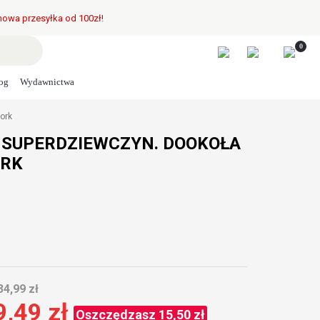
owa przesyłka od 100zł!
0
og
Wydawnictwa
ork
B SUPERDZIEWCZYN. DOOKOŁA
ORK
34,99 zł
9,49 zł
Oszczędzasz 15,50 zł