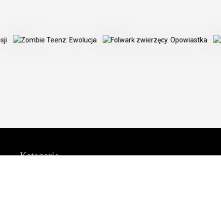
Kategorie
Promocje
Literatura
Ebooki
Bestsellery
Dla dzieci
Nowości
Poradniki
Zapowiedzi
Gry