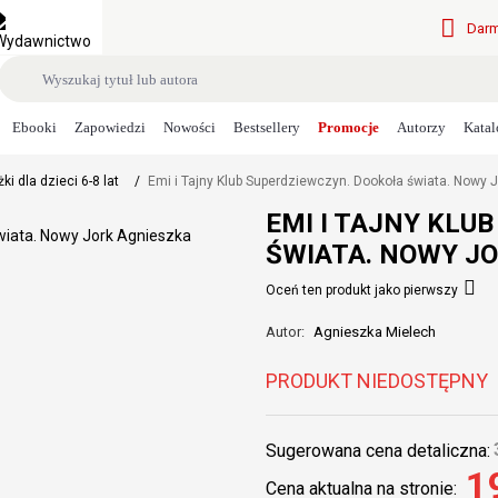
Darm
Ebooki
Zapowiedzi
Nowości
Bestsellery
Promocje
Autorzy
Katal
ki dla dzieci 6-8 lat
/
Emi i Tajny Klub Superdziewczyn. Dookoła świata. Nowy J
EMI I TAJNY KLU
ŚWIATA. NOWY J
Oceń ten produkt jako pierwszy
Autor:
Agnieszka Mielech
PRODUKT NIEDOSTĘPNY
Sugerowana cena detaliczna:
1
Cena aktualna na stronie: