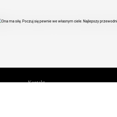
Kontakt
oksal
Biuro Obsługi Klienta Sklepu
Internetowego
(Pn - Pt: 9:00 - 17:00)
bok@gwfoksal.pl