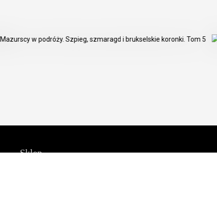
Sklep
Obsługa klienta
O Grupie Wydawniczej F
Warunki dostawy
O nas
Formy płatności
Kontakt