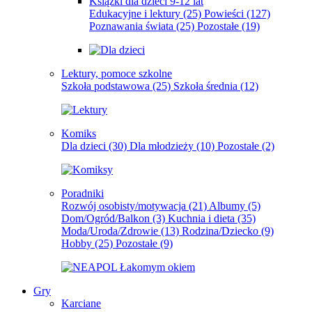
Książki dla dzieci 9-12 lat
Edukacyjne i lektury
(25)
Powieści
(127)
Poznawania świata
(25)
Pozostałe
(19)
Lektury, pomoce szkolne
Szkoła podstawowa
(25)
Szkoła średnia
(12)
Komiks
Dla dzieci
(30)
Dla młodzieży
(10)
Pozostałe
(2)
Poradniki
Rozwój osobisty/motywacja
(21)
Albumy
(5)
Dom/Ogród/Balkon
(3)
Kuchnia i dieta
(35)
Moda/Uroda/Zdrowie
(13)
Rodzina/Dziecko
(9)
Hobby
(25)
Pozostałe
(9)
Gry
Karciane