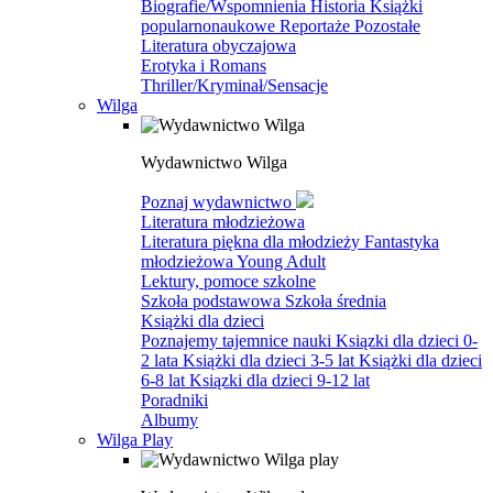
Biografie/Wspomnienia
Historia
Książki
popularnonaukowe
Reportaże
Pozostałe
Literatura obyczajowa
Erotyka i Romans
Thriller/Kryminał/Sensacje
Wilga
Wydawnictwo Wilga
Poznaj wydawnictwo
Literatura młodzieżowa
Literatura piękna dla młodzieży
Fantastyka
młodzieżowa
Young Adult
Lektury, pomoce szkolne
Szkoła podstawowa
Szkoła średnia
Książki dla dzieci
Poznajemy tajemnice nauki
Ksiązki dla dzieci 0-
2 lata
Książki dla dzieci 3-5 lat
Książki dla dzieci
6-8 lat
Ksiązki dla dzieci 9-12 lat
Poradniki
Albumy
Wilga Play