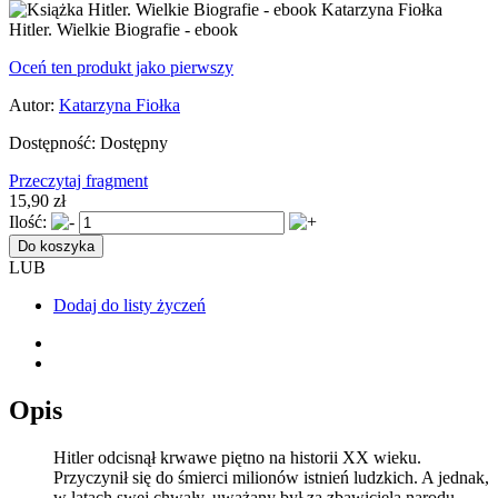
Hitler. Wielkie Biografie - ebook
Oceń ten produkt jako pierwszy
Autor:
Katarzyna Fiołka
Dostępność:
Dostępny
Przeczytaj fragment
15,90 zł
Ilość:
Do koszyka
LUB
Dodaj do listy życzeń
Opis
Hitler odcisnął krwawe piętno na historii XX wieku.
Przyczynił się do śmierci milionów istnień ludzkich. A jednak,
w latach swej chwały, uważany był za zbawiciela narodu