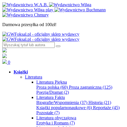
Darmowa przesyłka od 100zł!
0
Książki
Literatura
Literatura Piękna
Proza polska
(60)
Proza zagraniczna
(125)
Poezja/Dramat
(2)
Literatura Faktu
Biografie/Wspomnienia
(37)
Historia
(21)
Książki popularnonaukowe
(6)
Reportaże
(45)
Pozostałe
(7)
Literatura obyczajowa
Erotyka i Romans
(7)