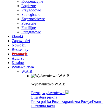
Kooperacyjne
Logiczne
Przygodowe
Strategiczne
Zręcznościowe
Pozostałe
Familijne
Paragrafowe
Ebooki
Zapowiedzi
Nowości
Bestsellery
Promocje
Autorzy
Katalog
Wydawnictwa
W.A.B.
Wydawnictwo W.A.B.
Poznaj wydawnictwo
Literatura piękna
Proza polska
Proza zagraniczna
Poezja/Dramat
Literatura faktu