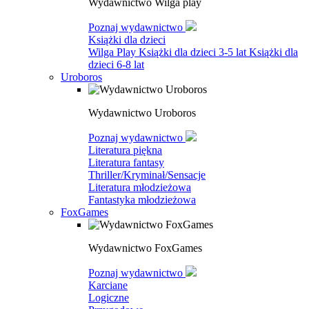
Wydawnictwo Wilga play
Poznaj wydawnictwo
Książki dla dzieci
Wilga Play
Książki dla dzieci 3-5 lat
Książki dla
dzieci 6-8 lat
Uroboros
Wydawnictwo Uroboros
Poznaj wydawnictwo
Literatura piękna
Literatura fantasy
Thriller/Kryminał/Sensacje
Literatura młodzieżowa
Fantastyka młodzieżowa
FoxGames
Wydawnictwo FoxGames
Poznaj wydawnictwo
Karciane
Logiczne