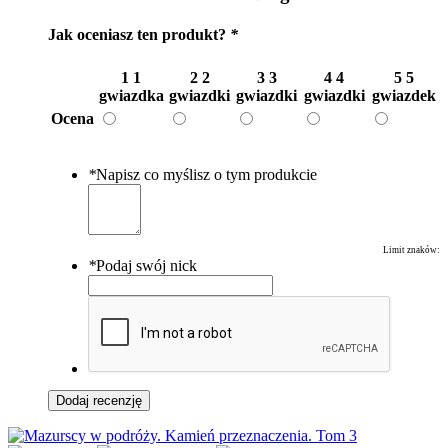
Jak oceniasz ten produkt?
*
1
1
2
2
3
3
4
4
5
5
gwiazdka
gwiazdki
gwiazdki
gwiazdki
gwiazdek
Ocena
*
Napisz co myślisz o tym produkcie
Limit znaków:
*
Podaj swój nick
Dodaj recenzję