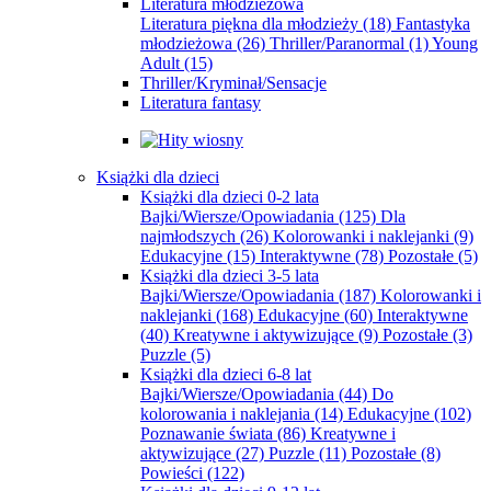
Literatura młodzieżowa
Literatura piękna dla młodzieży
(18)
Fantastyka
młodzieżowa
(26)
Thriller/Paranormal
(1)
Young
Adult
(15)
Thriller/Kryminał/Sensacje
Literatura fantasy
Książki dla dzieci
Książki dla dzieci 0-2 lata
Bajki/Wiersze/Opowiadania
(125)
Dla
najmłodszych
(26)
Kolorowanki i naklejanki
(9)
Edukacyjne
(15)
Interaktywne
(78)
Pozostałe
(5)
Książki dla dzieci 3-5 lata
Bajki/Wiersze/Opowiadania
(187)
Kolorowanki i
naklejanki
(168)
Edukacyjne
(60)
Interaktywne
(40)
Kreatywne i aktywizujące
(9)
Pozostałe
(3)
Puzzle
(5)
Książki dla dzieci 6-8 lat
Bajki/Wiersze/Opowiadania
(44)
Do
kolorowania i naklejania
(14)
Edukacyjne
(102)
Poznawanie świata
(86)
Kreatywne i
aktywizujące
(27)
Puzzle
(11)
Pozostałe
(8)
Powieści
(122)