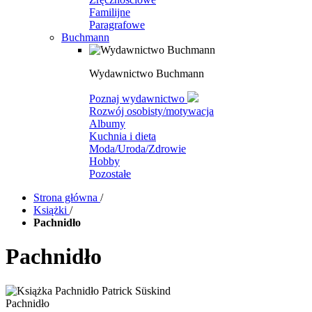
Familijne
Paragrafowe
Buchmann
Wydawnictwo Buchmann
Poznaj wydawnictwo
Rozwój osobisty/motywacja
Albumy
Kuchnia i dieta
Moda/Uroda/Zdrowie
Hobby
Pozostałe
Strona główna
/
Książki
/
Pachnidło
Pachnidło
Pachnidło