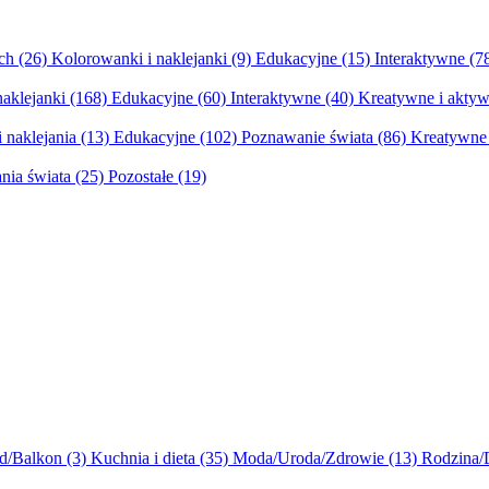
ych
(26)
Kolorowanki i naklejanki
(9)
Edukacyjne
(15)
Interaktywne
(7
naklejanki
(168)
Edukacyjne
(60)
Interaktywne
(40)
Kreatywne i aktyw
 naklejania
(13)
Edukacyjne
(102)
Poznawanie świata
(86)
Kreatywne 
nia świata
(25)
Pozostałe
(19)
d/Balkon
(3)
Kuchnia i dieta
(35)
Moda/Uroda/Zdrowie
(13)
Rodzina/