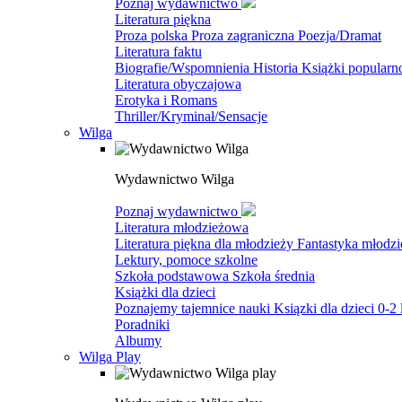
Poznaj wydawnictwo
Literatura piękna
Proza polska
Proza zagraniczna
Poezja/Dramat
Literatura faktu
Biografie/Wspomnienia
Historia
Książki popular
Literatura obyczajowa
Erotyka i Romans
Thriller/Kryminał/Sensacje
Wilga
Wydawnictwo Wilga
Poznaj wydawnictwo
Literatura młodzieżowa
Literatura piękna dla młodzieży
Fantastyka młodz
Lektury, pomoce szkolne
Szkoła podstawowa
Szkoła średnia
Książki dla dzieci
Poznajemy tajemnice nauki
Ksiązki dla dzieci 0-2 
Poradniki
Albumy
Wilga Play