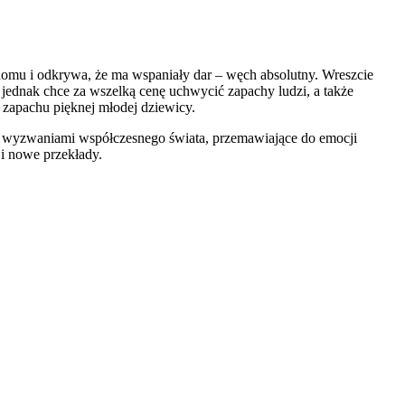
 domu i odkrywa, że ma wspaniały dar – węch absolutny. Wreszcie
 jednak chce za wszelką cenę uchwycić zapachy ludzi, a także
 zapachu pięknej młodej dziewicy.
e z wyzwaniami współczesnego świata, przemawiające do emocji
 i nowe przekłady.