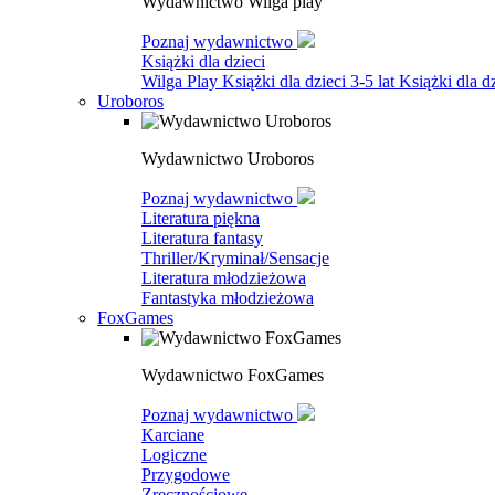
Wydawnictwo Wilga play
Poznaj wydawnictwo
Książki dla dzieci
Wilga Play
Książki dla dzieci 3-5 lat
Książki dla dz
Uroboros
Wydawnictwo Uroboros
Poznaj wydawnictwo
Literatura piękna
Literatura fantasy
Thriller/Kryminał/Sensacje
Literatura młodzieżowa
Fantastyka młodzieżowa
FoxGames
Wydawnictwo FoxGames
Poznaj wydawnictwo
Karciane
Logiczne
Przygodowe
Zręcznościowe