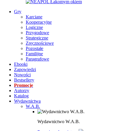
Gry
Karciane
Kooperacyjne
Logiczne
Przygodowe
Strategiczne
Zręcznościowe
Pozostałe
Familijne
Paragrafowe
Ebooki
Zapowiedzi
Nowości
Bestsellery
Promocje
Autorzy
Katalog
Wydawnictwa
W.A.B.
Wydawnictwo W.A.B.