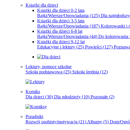
Książki dla dzieci
Książki dla dzieci 0-2 lata
Bajki/Wiersze/Opowiadania
(125)
Dla najmłodsz
Książki dla dzieci 3-5 lata
Bajki/Wiersze/Opowiadania
(187)
Kolorowanki i 
Książki dla dzieci 6-8 lat
Bajki/Wiersze/Opowiadania
(44)
Do kolorowania i
Książki dla dzieci 9-12 lat
Edukacyjne i lektury
(25)
Powieści
(127)
Poznawa
Lektury, pomoce szkolne
Szkoła podstawowa
(25)
Szkoła średnia
(12)
Komiks
Dla dzieci
(30)
Dla młodzieży
(10)
Pozostałe
(2)
Poradniki
Rozwój osobisty/motywacja
(21)
Albumy
(5)
Dom/Ogró