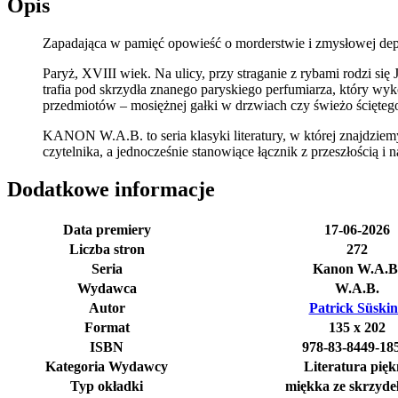
Opis
Zapadająca w pamięć opowieść o morderstwie i zmysłowej dep
Paryż, XVIII wiek. Na ulicy, przy straganie z rybami rodzi s
trafia pod skrzydła znanego paryskiego perfumiarza, który wy
przedmiotów – mosiężnej gałki w drzwiach czy świeżo ściętego
KANON W.A.B. to seria klasyki literatury, w której znajdzie
czytelnika, a jednocześnie stanowiące łącznik z przeszłością 
Dodatkowe informacje
Data premiery
17-06-2026
Liczba stron
272
Seria
Kanon W.A.B
Wydawca
W.A.B.
Autor
Patrick Süski
Format
135 x 202
ISBN
978-83-8449-18
Kategoria Wydawcy
Literatura pię
Typ okładki
miękka ze skrzyde