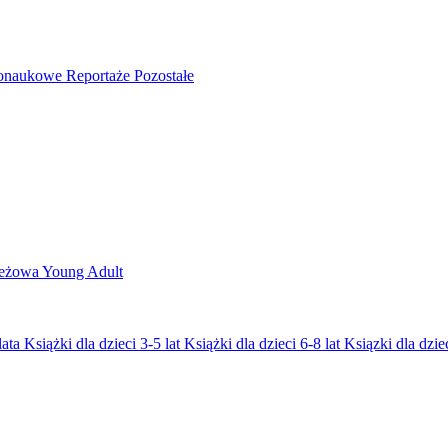
nonaukowe
Reportaże
Pozostałe
ieżowa
Young Adult
lata
Książki dla dzieci 3-5 lat
Książki dla dzieci 6-8 lat
Ksiązki dla dziec