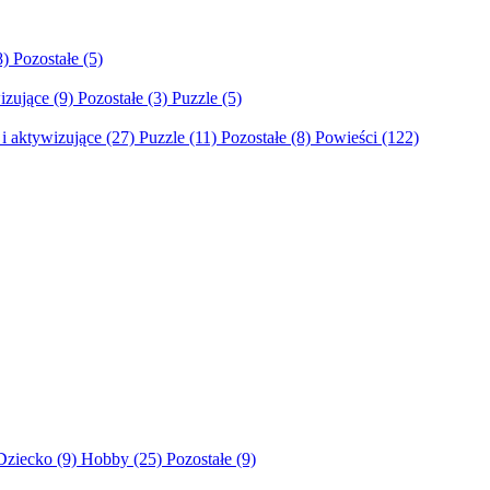
8)
Pozostałe
(5)
izujące
(9)
Pozostałe
(3)
Puzzle
(5)
i aktywizujące
(27)
Puzzle
(11)
Pozostałe
(8)
Powieści
(122)
Dziecko
(9)
Hobby
(25)
Pozostałe
(9)