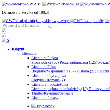
Darmowa przesyłka od 100zł!
0
Książki
Literatura
Literatura Piękna
Proza polska
(60)
Proza zagraniczna
(125)
Poezja
Literatura Faktu
Biografie/Wspomnienia
(37)
Historia
(21)
Książki
Literatura obyczajowa
Erotyka i Romans
(7)
Literatura młodzieżowa
Literatura piękna dla młodzieży
(18)
Fantastyka 
Thriller/Kryminał/Sensacje
Literatura fantasy