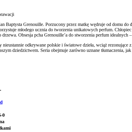
rawacji
ię Jan Baptysta Grenouille. Porzucony przez matkę wędruje od domu do
korzystuje młodego ucznia do tworzenia unikatowych perfum. Chłopiec
 drzewa. Obsesja pcha Grenouille’a do stworzenia perfum idealnych –
my nieustannie odkrywane polskie i światowe dzieła, wciąż rezonując
i naszym dziedzictwem. Seria obejmuje zarówno uznane tłumaczenia, jak
.
nd
5-0
kna
łkami