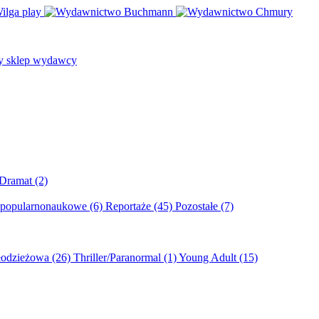
/Dramat
(2)
 popularnonaukowe
(6)
Reportaże
(45)
Pozostałe
(7)
młodzieżowa
(26)
Thriller/Paranormal
(1)
Young Adult
(15)