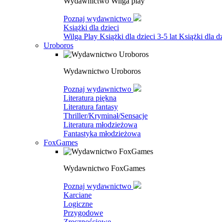
Wydawnictwo Wilga play
Poznaj wydawnictwo
Książki dla dzieci
Wilga Play
Książki dla dzieci 3-5 lat
Książki dla dz
Uroboros
Wydawnictwo Uroboros
Poznaj wydawnictwo
Literatura piękna
Literatura fantasy
Thriller/Kryminał/Sensacje
Literatura młodzieżowa
Fantastyka młodzieżowa
FoxGames
Wydawnictwo FoxGames
Poznaj wydawnictwo
Karciane
Logiczne
Przygodowe
Zręcznościowe