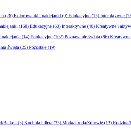
ych
(26)
Kolorowanki i naklejanki
(9)
Edukacyjne
(15)
Interaktywne
(7
naklejanki
(168)
Edukacyjne
(60)
Interaktywne
(40)
Kreatywne i aktyw
 naklejania
(14)
Edukacyjne
(102)
Poznawanie świata
(86)
Kreatywne 
nia świata
(25)
Pozostałe
(19)
d/Balkon
(3)
Kuchnia i dieta
(35)
Moda/Uroda/Zdrowie
(13)
Rodzina/