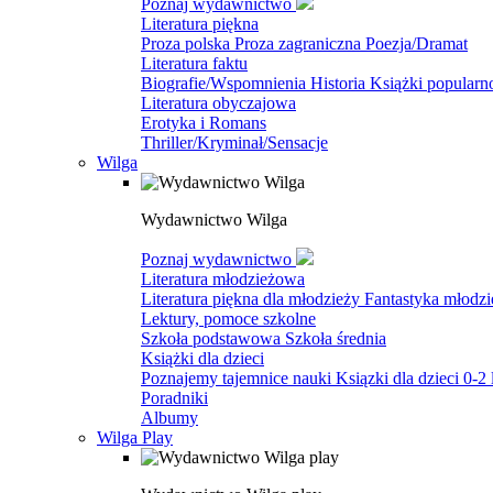
Poznaj wydawnictwo
Literatura piękna
Proza polska
Proza zagraniczna
Poezja/Dramat
Literatura faktu
Biografie/Wspomnienia
Historia
Książki popular
Literatura obyczajowa
Erotyka i Romans
Thriller/Kryminał/Sensacje
Wilga
Wydawnictwo Wilga
Poznaj wydawnictwo
Literatura młodzieżowa
Literatura piękna dla młodzieży
Fantastyka młodz
Lektury, pomoce szkolne
Szkoła podstawowa
Szkoła średnia
Książki dla dzieci
Poznajemy tajemnice nauki
Ksiązki dla dzieci 0-2 
Poradniki
Albumy
Wilga Play