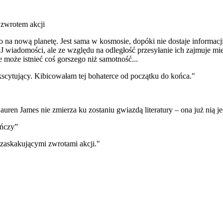
m zwrotem akcji
go na nową planetę. Jest sama w kosmosie, dopóki nie dostaje informac
wiadomości, ale ze względu na odległość przesyłanie ich zajmuje mies
 może istnieć coś gorszego niż samotność...
kscytujący. Kibicowałam tej bohaterce od początku do końca."
auren James nie zmierza ku zostaniu gwiazdą literatury – ona już nią je
ńczy”
, zaskakującymi zwrotami akcji."