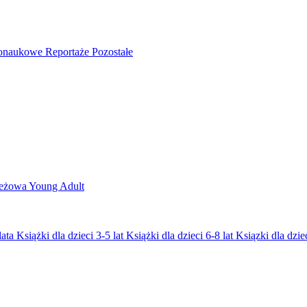
nonaukowe
Reportaże
Pozostałe
ieżowa
Young Adult
lata
Książki dla dzieci 3-5 lat
Książki dla dzieci 6-8 lat
Ksiązki dla dziec