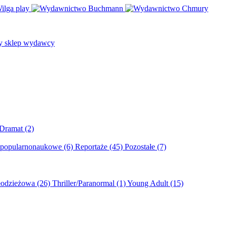
/Dramat
(2)
 popularnonaukowe
(6)
Reportaże
(45)
Pozostałe
(7)
młodzieżowa
(26)
Thriller/Paranormal
(1)
Young Adult
(15)