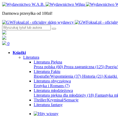
Darmowa przesyłka od 100zł!
0
Książki
Literatura
Literatura Piękna
Proza polska
(60)
Proza zagraniczna
(125)
Poezja
Literatura Faktu
Biografie/Wspomnienia
(37)
Historia
(21)
Książki
Literatura obyczajowa
Erotyka i Romans
(7)
Literatura młodzieżowa
Literatura piękna dla młodzieży
(18)
Fantastyka 
Thriller/Kryminał/Sensacje
Literatura fantasy