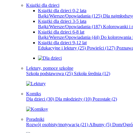
Książki dla dzieci
Książki dla dzieci 0-2 lata
Bajki/Wiersze/Opowiadania
(125)
Dla najmłodsz
Książki dla dzieci 3-5 lata
Bajki/Wiersze/Opowiadania
(187)
Kolorowanki i 
Książki dla dzieci 6-8 lat
Bajki/Wiersze/Opowiadania
(44)
Do kolorowania i
Książki dla dzieci 9-12 lat
Edukacyjne i lektury
(25)
Powieści
(127)
Poznawa
Lektury, pomoce szkolne
Szkoła podstawowa
(25)
Szkoła średnia
(12)
Komiks
Dla dzieci
(30)
Dla młodzieży
(10)
Pozostałe
(2)
Poradniki
Rozwój osobisty/motywacja
(21)
Albumy
(5)
Dom/Ogró