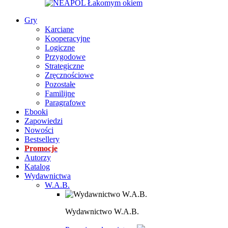
Gry
Karciane
Kooperacyjne
Logiczne
Przygodowe
Strategiczne
Zręcznościowe
Pozostałe
Familijne
Paragrafowe
Ebooki
Zapowiedzi
Nowości
Bestsellery
Promocje
Autorzy
Katalog
Wydawnictwa
W.A.B.
Wydawnictwo W.A.B.