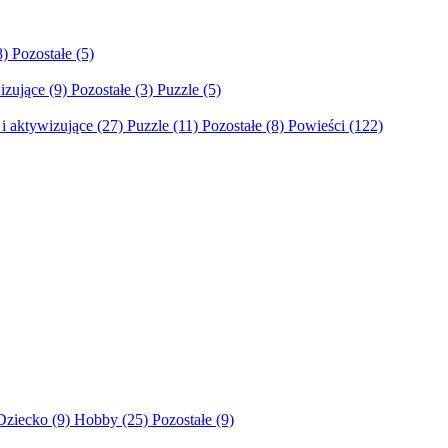
8)
Pozostałe
(5)
izujące
(9)
Pozostałe
(3)
Puzzle
(5)
i aktywizujące
(27)
Puzzle
(11)
Pozostałe
(8)
Powieści
(122)
Dziecko
(9)
Hobby
(25)
Pozostałe
(9)