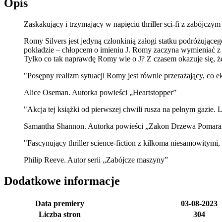
Opis
Zaskakujący i trzymający w napięciu thriller sci-fi z zabójczy
Romy Silvers jest jedyną członkinią załogi statku podróżujące
pokładzie – chłopcem o imieniu J. Romy zaczyna wymieniać z J 
Tylko co tak naprawdę Romy wie o J? Z czasem okazuje się, że
"Posępny realizm sytuacji Romy jest równie przerażający, co e
Alice Oseman. Autorka powieści „Heartstopper”
"Akcja tej książki od pierwszej chwili rusza na pełnym gazie. L
Samantha Shannon. Autorka powieści „Zakon Drzewa Pomara
"Fascynujący thriller science-fiction z kilkoma niesamowitymi
Philip Reeve. Autor serii „Zabójcze maszyny”
Dodatkowe informacje
Data premiery
03-08-2023
Liczba stron
304