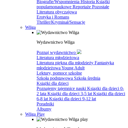
Biografie/Wspomnienia
Historia
Książki
popularnonaukowe
Reportaże
Pozostałe
Literatura obyczajowa
Erotyka i Romans
Thriller/Kryminał/Sensacje
Wilga
Wydawnictwo Wilga
Poznaj wydawnictwo
Literatura młodzieżowa
Literatura piękna dla młodzieży
Fantastyka
młodzieżowa
Young Adult
Lektury, pomoce szkolne
Szkoła podstawowa
Szkoła średnia
Książki dla dzieci
Poznajemy tajemnice nauki
Ksiązki dla dzieci 0-
2 lata
Książki dla dzieci 3-5 lat
Książki dla dzieci
6-8 lat
Ksiązki dla dzieci 9-12 lat
Poradniki
Albumy
Wilga Play