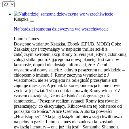
Książka
Najbardziej samotna dziewczyna we wszechświecie
Lauren James
Dostępne warianty:
Książka, Ebook (EPUB, MOBI)
Opis:
Zaskakujący i trzymający w napięciu thriller sci-fi z
zabójczym zwrotem akcji Romy Silvers jest jedyną członkinią
załogi statku podróżującego na nową planetę. Jest sama w
kosmosie, dopóki nie dostaje informacji, że z Ziemi
wystartował nowy statek z jednym pasażerem na pokładzie –
chłopcem o imieniu J. Romy zaczyna wymieniać z J
wiadomości, ale ze względu na odległość przesyłanie ich
zajmuje miesiące. A jednak ta korespondencja tchnie nowe
życie w jej świat. Tylko co tak naprawdę Romy wie o J? Z
czasem okazuje się, że może istnieć coś gorszego niż
samotność... "Posępny realizm sytuacji Romy jest równie
przerażający, co ekscytujący. Kibicowałam tej bohaterce od
początku do końca." Alice Oseman. Autorka powieści
„Heartstopper” "Akcja tej książki od pierwszej chwili rusza
na pełnym gazie. Lauren James nie zmierza ku zostaniu
gwiazdą literatury – ona już nią jest!" Samantha Shannon.