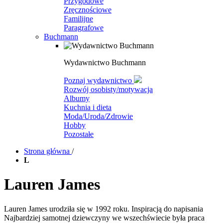
Przygodowe
Zręcznościowe
Familijne
Paragrafowe
Buchmann
Wydawnictwo Buchmann
Poznaj wydawnictwo
Rozwój osobisty/motywacja
Albumy
Kuchnia i dieta
Moda/Uroda/Zdrowie
Hobby
Pozostałe
Strona główna
/
L
Lauren James
Lauren James urodziła się w 1992 roku. Inspiracją do napisania
Najbardziej samotnej dziewczyny we wszechświecie była praca