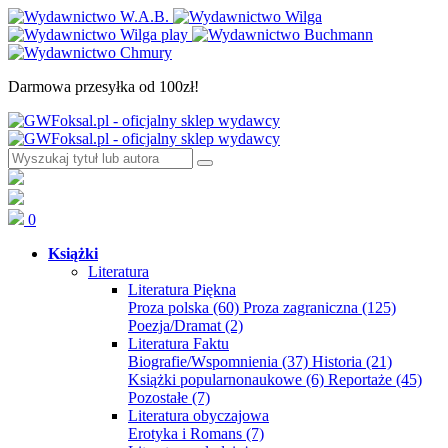
Darmowa przesyłka od 100zł!
0
Książki
Literatura
Literatura Piękna
Proza polska
(60)
Proza zagraniczna
(125)
Poezja/Dramat
(2)
Literatura Faktu
Biografie/Wspomnienia
(37)
Historia
(21)
Książki popularnonaukowe
(6)
Reportaże
(45)
Pozostałe
(7)
Literatura obyczajowa
Erotyka i Romans
(7)