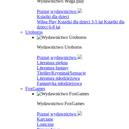
Wydawnictwo Wilga play
Poznaj wydawnictwo
Książki dla dzieci
Wilga Play
Książki dla dzieci 3-5 lat
Książki dla
dzieci 6-8 lat
Uroboros
Wydawnictwo Uroboros
Poznaj wydawnictwo
Literatura piękna
Literatura fantasy
Thriller/Kryminał/Sensacje
Literatura młodzieżowa
Fantastyka młodzieżowa
FoxGames
Wydawnictwo FoxGames
Poznaj wydawnictwo
Karciane
Logiczne