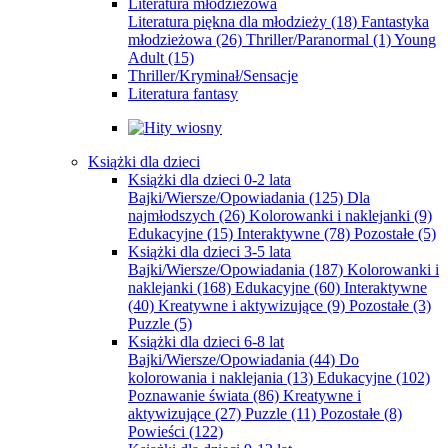
Literatura młodzieżowa
Literatura piękna dla młodzieży
(18)
Fantastyka
młodzieżowa
(26)
Thriller/Paranormal
(1)
Young
Adult
(15)
Thriller/Kryminał/Sensacje
Literatura fantasy
Książki dla dzieci
Książki dla dzieci 0-2 lata
Bajki/Wiersze/Opowiadania
(125)
Dla
najmłodszych
(26)
Kolorowanki i naklejanki
(9)
Edukacyjne
(15)
Interaktywne
(78)
Pozostałe
(5)
Książki dla dzieci 3-5 lata
Bajki/Wiersze/Opowiadania
(187)
Kolorowanki i
naklejanki
(168)
Edukacyjne
(60)
Interaktywne
(40)
Kreatywne i aktywizujące
(9)
Pozostałe
(3)
Puzzle
(5)
Książki dla dzieci 6-8 lat
Bajki/Wiersze/Opowiadania
(44)
Do
kolorowania i naklejania
(13)
Edukacyjne
(102)
Poznawanie świata
(86)
Kreatywne i
aktywizujące
(27)
Puzzle
(11)
Pozostałe
(8)
Powieści
(122)