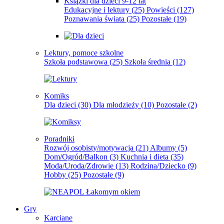
Książki dla dzieci 9-12 lat
Edukacyjne i lektury
(25)
Powieści
(127)
Poznawania świata
(25)
Pozostałe
(19)
Lektury, pomoce szkolne
Szkoła podstawowa
(25)
Szkoła średnia
(12)
Komiks
Dla dzieci
(30)
Dla młodzieży
(10)
Pozostałe
(2)
Poradniki
Rozwój osobisty/motywacja
(21)
Albumy
(5)
Dom/Ogród/Balkon
(3)
Kuchnia i dieta
(35)
Moda/Uroda/Zdrowie
(13)
Rodzina/Dziecko
(9)
Hobby
(25)
Pozostałe
(9)
Gry
Karciane