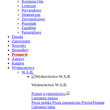
Kooperacyjne
Logiczne
Przygodowe
Strategiczne
Zręcznościowe
Pozostałe
Familijne
Paragrafowe
Ebooki
Zapowiedzi
Nowości
Bestsellery
Promocje
Autorzy
Katalog
Wydawnictwa
W.A.B.
Wydawnictwo W.A.B.
Poznaj wydawnictwo
Literatura piękna
Proza polska
Proza zagraniczna
Poezja/Dramat
Literatura faktu