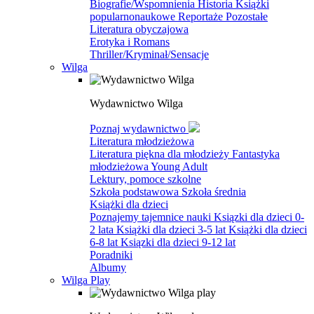
Biografie/Wspomnienia
Historia
Książki
popularnonaukowe
Reportaże
Pozostałe
Literatura obyczajowa
Erotyka i Romans
Thriller/Kryminał/Sensacje
Wilga
Wydawnictwo Wilga
Poznaj wydawnictwo
Literatura młodzieżowa
Literatura piękna dla młodzieży
Fantastyka
młodzieżowa
Young Adult
Lektury, pomoce szkolne
Szkoła podstawowa
Szkoła średnia
Książki dla dzieci
Poznajemy tajemnice nauki
Ksiązki dla dzieci 0-
2 lata
Książki dla dzieci 3-5 lat
Książki dla dzieci
6-8 lat
Ksiązki dla dzieci 9-12 lat
Poradniki
Albumy
Wilga Play