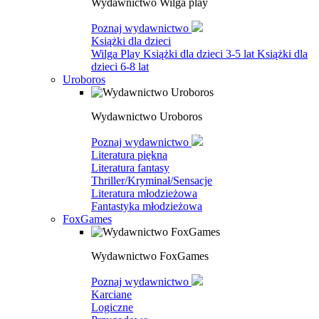
Wydawnictwo Wilga play
Poznaj wydawnictwo
Książki dla dzieci
Wilga Play
Książki dla dzieci 3-5 lat
Książki dla
dzieci 6-8 lat
Uroboros
Wydawnictwo Uroboros
Poznaj wydawnictwo
Literatura piękna
Literatura fantasy
Thriller/Kryminał/Sensacje
Literatura młodzieżowa
Fantastyka młodzieżowa
FoxGames
Wydawnictwo FoxGames
Poznaj wydawnictwo
Karciane
Logiczne