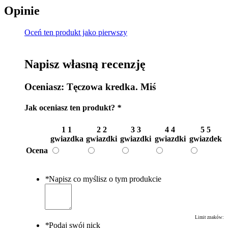
Opinie
Oceń ten produkt jako pierwszy
Napisz własną recenzję
Oceniasz:
Tęczowa kredka. Miś
Jak oceniasz ten produkt?
*
1
1
2
2
3
3
4
4
5
5
gwiazdka
gwiazdki
gwiazdki
gwiazdki
gwiazdek
Ocena
*
Napisz co myślisz o tym produkcie
Limit znaków:
*
Podaj swój nick