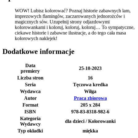
WOW! Lubisz kolorować? Poznaj historie zabawnych lam,
imprezowych flamingów, zaczarowanych jednorożców i
magicznych sów. Uzupełnij strony odjazdowymi
kolorowankami i koloruj, koloruj, koloruj… To sympatyczne,
ciekawe historie i zabawne ilustracje, a do tego cała masa
kolorowych naklejek!
Dodatkowe informacje
Data
25-10-2023
premiery
Liczba stron
16
Seria
Tęczowa kredka
Wydawca
Wilga
Autor
Praca zbiorowa
Format
205 x 284
ISBN
978-83-8318-982-6
Kategoria
dla dzieci / Kolorowanki
Wydawcy
Typ okładki
miękka