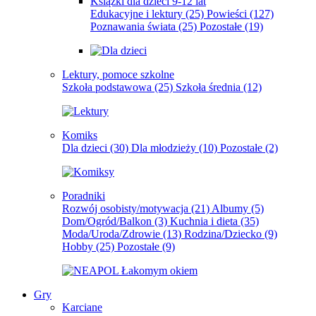
Książki dla dzieci 9-12 lat
Edukacyjne i lektury
(25)
Powieści
(127)
Poznawania świata
(25)
Pozostałe
(19)
Lektury, pomoce szkolne
Szkoła podstawowa
(25)
Szkoła średnia
(12)
Komiks
Dla dzieci
(30)
Dla młodzieży
(10)
Pozostałe
(2)
Poradniki
Rozwój osobisty/motywacja
(21)
Albumy
(5)
Dom/Ogród/Balkon
(3)
Kuchnia i dieta
(35)
Moda/Uroda/Zdrowie
(13)
Rodzina/Dziecko
(9)
Hobby
(25)
Pozostałe
(9)
Gry
Karciane