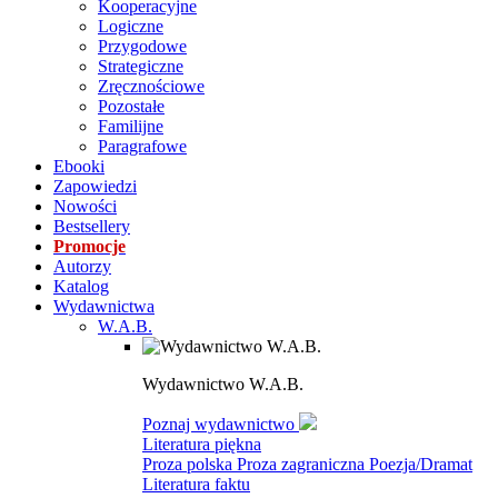
Kooperacyjne
Logiczne
Przygodowe
Strategiczne
Zręcznościowe
Pozostałe
Familijne
Paragrafowe
Ebooki
Zapowiedzi
Nowości
Bestsellery
Promocje
Autorzy
Katalog
Wydawnictwa
W.A.B.
Wydawnictwo W.A.B.
Poznaj wydawnictwo
Literatura piękna
Proza polska
Proza zagraniczna
Poezja/Dramat
Literatura faktu