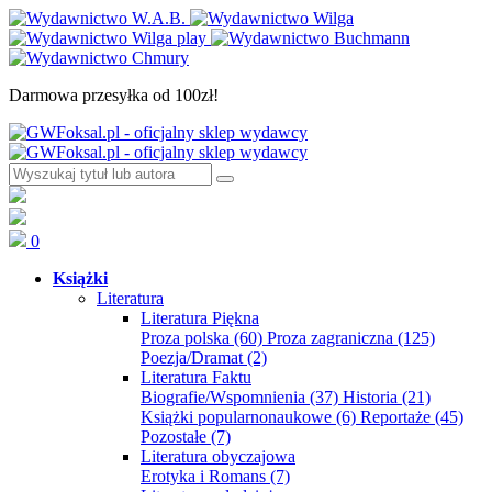
Darmowa przesyłka od 100zł!
0
Książki
Literatura
Literatura Piękna
Proza polska
(60)
Proza zagraniczna
(125)
Poezja/Dramat
(2)
Literatura Faktu
Biografie/Wspomnienia
(37)
Historia
(21)
Książki popularnonaukowe
(6)
Reportaże
(45)
Pozostałe
(7)
Literatura obyczajowa
Erotyka i Romans
(7)