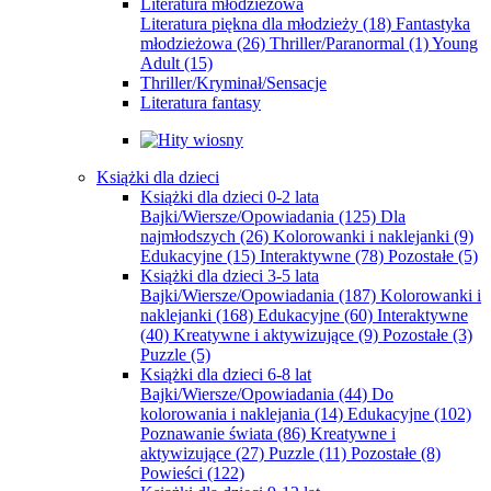
Literatura młodzieżowa
Literatura piękna dla młodzieży
(18)
Fantastyka
młodzieżowa
(26)
Thriller/Paranormal
(1)
Young
Adult
(15)
Thriller/Kryminał/Sensacje
Literatura fantasy
Książki dla dzieci
Książki dla dzieci 0-2 lata
Bajki/Wiersze/Opowiadania
(125)
Dla
najmłodszych
(26)
Kolorowanki i naklejanki
(9)
Edukacyjne
(15)
Interaktywne
(78)
Pozostałe
(5)
Książki dla dzieci 3-5 lata
Bajki/Wiersze/Opowiadania
(187)
Kolorowanki i
naklejanki
(168)
Edukacyjne
(60)
Interaktywne
(40)
Kreatywne i aktywizujące
(9)
Pozostałe
(3)
Puzzle
(5)
Książki dla dzieci 6-8 lat
Bajki/Wiersze/Opowiadania
(44)
Do
kolorowania i naklejania
(14)
Edukacyjne
(102)
Poznawanie świata
(86)
Kreatywne i
aktywizujące
(27)
Puzzle
(11)
Pozostałe
(8)
Powieści
(122)