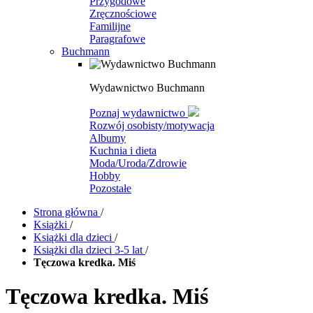
Przygodowe
Zręcznościowe
Familijne
Paragrafowe
Buchmann
Wydawnictwo Buchmann
Poznaj wydawnictwo
Rozwój osobisty/motywacja
Albumy
Kuchnia i dieta
Moda/Uroda/Zdrowie
Hobby
Pozostałe
Strona główna
/
Książki
/
Książki dla dzieci
/
Książki dla dzieci 3-5 lat
/
Tęczowa kredka. Miś
Tęczowa kredka. Miś