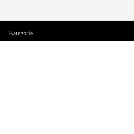
Kategorie
Promocje
Literatura
Ebooki
Bestsellery
Dla dzieci
Nowości
Poradniki
Zapowiedzi