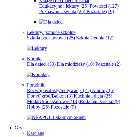
Książki dla dzieci 9-12 lat
Edukacyjne i lektury
(25)
Powieści
(127)
Poznawania świata
(25)
Pozostałe
(19)
Lektury, pomoce szkolne
Szkoła podstawowa
(25)
Szkoła średnia
(12)
Komiks
Dla dzieci
(30)
Dla młodzieży
(10)
Pozostałe
(2)
Poradniki
Rozwój osobisty/motywacja
(21)
Albumy
(5)
Dom/Ogród/Balkon
(3)
Kuchnia i dieta
(35)
Moda/Uroda/Zdrowie
(13)
Rodzina/Dziecko
(9)
Hobby
(25)
Pozostałe
(9)
Gry
Karciane