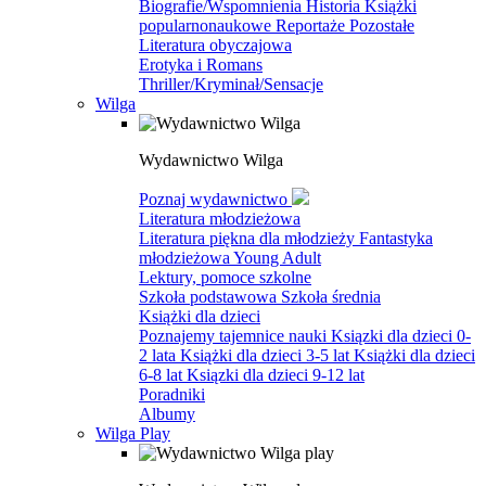
Biografie/Wspomnienia
Historia
Książki
popularnonaukowe
Reportaże
Pozostałe
Literatura obyczajowa
Erotyka i Romans
Thriller/Kryminał/Sensacje
Wilga
Wydawnictwo Wilga
Poznaj wydawnictwo
Literatura młodzieżowa
Literatura piękna dla młodzieży
Fantastyka
młodzieżowa
Young Adult
Lektury, pomoce szkolne
Szkoła podstawowa
Szkoła średnia
Książki dla dzieci
Poznajemy tajemnice nauki
Ksiązki dla dzieci 0-
2 lata
Książki dla dzieci 3-5 lat
Książki dla dzieci
6-8 lat
Ksiązki dla dzieci 9-12 lat
Poradniki
Albumy
Wilga Play