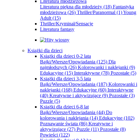
Literatura młodzieżowa
Literatura piękna dla młodzieży
(18)
Fantastyka
młodzieżowa
(26)
Thriller/Paranormal
(1)
Young
Adult
(15)
Thriller/Kryminał/Sensacje
Literatura fantasy
Książki dla dzieci
Książki dla dzieci 0-2 lata
Bajki/Wiersze/Opowiadania
(125)
Dla
najmłodszych
(26)
Kolorowanki i naklejanki
(9)
Edukacyjne
(15)
Interaktywne
(78)
Pozostałe
(5)
Książki dla dzieci 3-5 lata
Bajki/Wiersze/Opowiadania
(187)
Kolorowanki i
naklejanki
(168)
Edukacyjne
(60)
Interaktywne
(40)
Kreatywne i aktywizujące
(9)
Pozostałe
(3)
Puzzle
(5)
Książki dla dzieci 6-8 lat
Bajki/Wiersze/Opowiadania
(44)
Do
kolorowania i naklejania
(14)
Edukacyjne
(102)
Poznawanie świata
(86)
Kreatywne i
aktywizujące
(27)
Puzzle
(11)
Pozostałe
(8)
Powieści
(122)