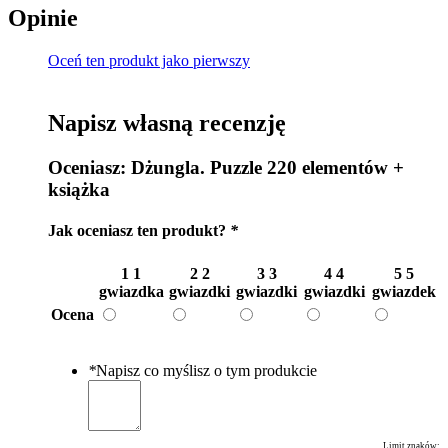
Opinie
Oceń ten produkt jako pierwszy
Napisz własną recenzję
Oceniasz:
Dżungla. Puzzle 220 elementów +
książka
Jak oceniasz ten produkt?
*
1
1
2
2
3
3
4
4
5
5
gwiazdka
gwiazdki
gwiazdki
gwiazdki
gwiazdek
Ocena
*
Napisz co myślisz o tym produkcie
Limit znaków: