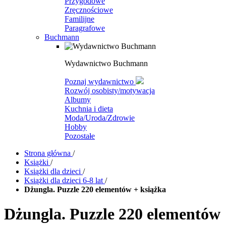
Przygodowe
Zręcznościowe
Familijne
Paragrafowe
Buchmann
Wydawnictwo Buchmann
Poznaj wydawnictwo
Rozwój osobisty/motywacja
Albumy
Kuchnia i dieta
Moda/Uroda/Zdrowie
Hobby
Pozostałe
Strona główna
/
Książki
/
Książki dla dzieci
/
Książki dla dzieci 6-8 lat
/
Dżungla. Puzzle 220 elementów + książka
Dżungla. Puzzle 220 elementów