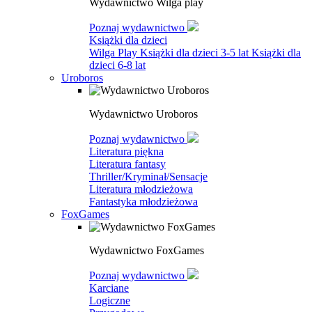
Wydawnictwo Wilga play
Poznaj wydawnictwo
Książki dla dzieci
Wilga Play
Książki dla dzieci 3-5 lat
Książki dla
dzieci 6-8 lat
Uroboros
Wydawnictwo Uroboros
Poznaj wydawnictwo
Literatura piękna
Literatura fantasy
Thriller/Kryminał/Sensacje
Literatura młodzieżowa
Fantastyka młodzieżowa
FoxGames
Wydawnictwo FoxGames
Poznaj wydawnictwo
Karciane
Logiczne