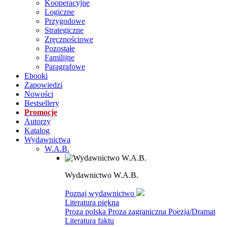
Kooperacyjne
Logiczne
Przygodowe
Strategiczne
Zręcznościowe
Pozostałe
Familijne
Paragrafowe
Ebooki
Zapowiedzi
Nowości
Bestsellery
Promocje
Autorzy
Katalog
Wydawnictwa
W.A.B.
Wydawnictwo W.A.B.
Poznaj wydawnictwo
Literatura piękna
Proza polska
Proza zagraniczna
Poezja/Dramat
Literatura faktu