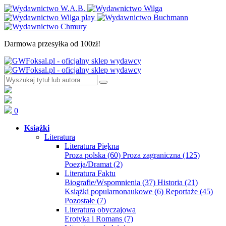
Darmowa przesyłka od 100zł!
0
Książki
Literatura
Literatura Piękna
Proza polska
(60)
Proza zagraniczna
(125)
Poezja/Dramat
(2)
Literatura Faktu
Biografie/Wspomnienia
(37)
Historia
(21)
Książki popularnonaukowe
(6)
Reportaże
(45)
Pozostałe
(7)
Literatura obyczajowa
Erotyka i Romans
(7)