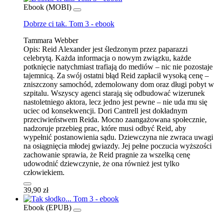
Ebook (MOBI)
Dobrze ci tak. Tom 3 - ebook
Tammara Webber
Opis:
Reid Alexander jest śledzonym przez paparazzi
celebrytą. Każda informacja o nowym związku, każde
potknięcie natychmiast trafiają do mediów – nic nie pozostaje
tajemnicą. Za swój ostatni błąd Reid zapłacił wysoką cenę –
zniszczony samochód, zdemolowany dom oraz długi pobyt w
szpitalu. Wszyscy agenci starają się odbudować wizerunek
nastoletniego aktora, lecz jedno jest pewne – nie uda mu się
uciec od konsekwencji. Dori Cantrell jest dokładnym
przeciwieństwem Reida. Mocno zaangażowana społecznie,
nadzoruje przebieg prac, które musi odbyć Reid, aby
wypełnić postanowienia sądu. Dziewczyna nie zwraca uwagi
na osiągnięcia młodej gwiazdy. Jej pełne poczucia wyższości
zachowanie sprawia, że Reid pragnie za wszelką cenę
udowodnić dziewczynie, że ona również jest tylko
człowiekiem.
39,90 zł
Ebook (EPUB)