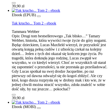
39,90 zł
Ebook (EPUB)
Tak krucho... Tom 2 - ebook
Tammara Webber
Opis:
Drugi tom bestsellerowego „Tak blisko…” Tamary
Webber, historia, która wywróci twoje życie do góry nogami.
Będąc dzieckiem, Lucas Maxfield wierzył, że przyszłość jest
otwartą księgą pełną cudów i z ufnością czekał na kolejny
dzień… Jeden z tych dni okazał się końcem jego życia. Po
tragedii, która dotknęła jego rodzinę, Lucas zwątpił we
wszystko, w co kiedyś wierzył. Choć ze wszystkich sił starał
się zapomnieć o przeszłości, ta nie przestała go prześladować.
Gdy Lucas spotkał na swej drodze Jacqueline, po raz
pierwszy od dawna odważył się do kogoś zbliżyć. Ale czy
ktoś, kogo dusza rozprysła się w drobny mak i kto wie, że w
jednej chwili można stracić wszystko, zdoła znaleźć w sobie
dość siły, by raz jeszcze… pokochać?
39,90 zł
Ebook (MOBI)