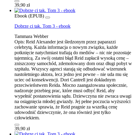
39,90 zł
Ebook (EPUB)
Dobrze ci tak. Tom 3 - ebook
Tammara Webber
Opis:
Reid Alexander jest śledzonym przez paparazzi
celebrytą. Każda informacja o nowym związku, każde
potknięcie natychmiast trafiają do mediów – nic nie pozostaje
tajemnicą. Za swój ostatni błąd Reid zapłacił wysoką cenę –
zniszczony samochód, zdemolowany dom oraz długi pobyt w
szpitalu. Wszyscy agenci starają się odbudować wizerunek
nastoletniego aktora, lecz jedno jest pewne – nie uda mu się
uciec od konsekwencji. Dori Cantrell jest dokładnym
przeciwieństwem Reida. Mocno zaangażowana społecznie,
nadzoruje przebieg prac, które musi odbyć Reid, aby
wypełnić postanowienia sądu. Dziewczyna nie zwraca uwagi
na osiągnięcia młodej gwiazdy. Jej pełne poczucia wyższości
zachowanie sprawia, że Reid pragnie za wszelką cenę
udowodnić dziewczynie, że ona również jest tylko
człowiekiem.
39,90 zł