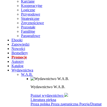
Karciane
Kooperacyjne
Logiczne
Przygodowe
Strategiczne
Zręcznościowe
Pozostałe
Familijne
Paragrafowe
Ebooki
Zapowiedzi
Nowości
Bestsellery
Promocje
Autorzy
Katalog
Wydawnictwa
W.A.B.
Wydawnictwo W.A.B.
Poznaj wydawnictwo
Literatura piękna
Proza polska
Proza zagraniczna
Poezja/Dramat