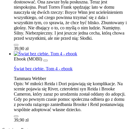
dostosować. Ona zawsze była posłuszna. Teraz jest
niespokojna. Pearl Torres Frank spędzając lato w domu
nauczyła się dwóch rzeczy: Boyce Winn jest ucieleśnieniem
wszystkiego, od czego powinna trzymać się z dala i
wszystkim tym, co sprawia, że chce być blisko. Zbuntowany i
głośny. Nie dbający o to, co myślą o nim ludzie. Namiętny.
Silny. Niebezpieczny. I jest jeszcze jedna cecha, którą chowa
przed wszystkimi, ale nie przed nią: Słodki.
39,90 zł
Ebook (MOBI)
Świat bez ciebie. Tom 4 - ebook
Tammara Webber
Opis:
W miłości Reida i Dori pojawiają się komplikacje. Na
scenie pojawia się River, czteroletni syn Reida i Brooke
Cameron, który zaraz po urodzeniu został oddany do adopcji.
Gdy po pewnym czasie pomoc społeczna odbiera go z domu
z powodu rażącego zaniedbania Brooke i Reid postanawiają
wspólnie adoptować własne dziecko.
39,90 zł