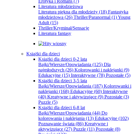
Erotyka i Romans
(7)
Literatura młodzieżowa
Literatura piękna dla młodzieży
(18)
Fantastyka
młodzieżowa
(26)
Thriller/Paranormal
(1)
Young
Adult
(15)
Thriller/Kryminał/Sensacje
Literatura fantasy
Książki dla dzieci
Książki dla dzieci 0-2 lata
Bajki/Wiersze/Opowiadania
(125)
Dla
najmłodszych
(26)
Kolorowanki i naklejanki
(9)
Edukacyjne
(15)
Interaktywne
(78)
Pozostałe
(5)
Książki dla dzieci 3-5 lata
Bajki/Wiersze/Opowiadania
(187)
Kolorowanki i
naklejanki
(168)
Edukacyjne
(60)
Interaktywne
(40)
Kreatywne i aktywizujące
(9)
Pozostałe
(3)
Puzzle
(5)
Książki dla dzieci 6-8 lat
Bajki/Wiersze/Opowiadania
(44)
Do
kolorowania i naklejania
(13)
Edukacyjne
(102)
Poznawanie świata
(86)
Kreatywne i
aktywizujące
(27)
Puzzle
(11)
Pozostałe
(8)