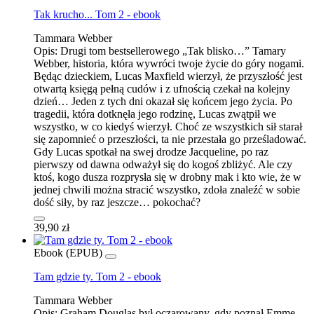
Tak krucho... Tom 2 - ebook
Tammara Webber
Opis:
Drugi tom bestsellerowego „Tak blisko…” Tamary
Webber, historia, która wywróci twoje życie do góry nogami.
Będąc dzieckiem, Lucas Maxfield wierzył, że przyszłość jest
otwartą księgą pełną cudów i z ufnością czekał na kolejny
dzień… Jeden z tych dni okazał się końcem jego życia. Po
tragedii, która dotknęła jego rodzinę, Lucas zwątpił we
wszystko, w co kiedyś wierzył. Choć ze wszystkich sił starał
się zapomnieć o przeszłości, ta nie przestała go prześladować.
Gdy Lucas spotkał na swej drodze Jacqueline, po raz
pierwszy od dawna odważył się do kogoś zbliżyć. Ale czy
ktoś, kogo dusza rozprysła się w drobny mak i kto wie, że w
jednej chwili można stracić wszystko, zdoła znaleźć w sobie
dość siły, by raz jeszcze… pokochać?
39,90 zł
Ebook (EPUB)
Tam gdzie ty. Tom 2 - ebook
Tammara Webber
Opis:
Graham Douglas był oczarowany, gdy poznał Emmę