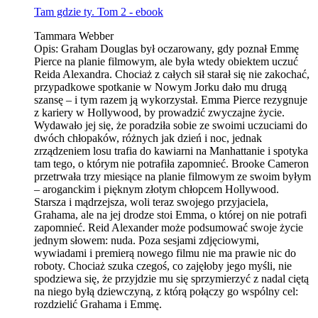
Tam gdzie ty. Tom 2 - ebook
Tammara Webber
Opis:
Graham Douglas był oczarowany, gdy poznał Emmę
Pierce na planie filmowym, ale była wtedy obiektem uczuć
Reida Alexandra. Chociaż z całych sił starał się nie zakochać,
przypadkowe spotkanie w Nowym Jorku dało mu drugą
szansę – i tym razem ją wykorzystał. Emma Pierce rezygnuje
z kariery w Hollywood, by prowadzić zwyczajne życie.
Wydawało jej się, że poradziła sobie ze swoimi uczuciami do
dwóch chłopaków, różnych jak dzień i noc, jednak
zrządzeniem losu trafia do kawiarni na Manhattanie i spotyka
tam tego, o którym nie potrafiła zapomnieć. Brooke Cameron
przetrwała trzy miesiące na planie filmowym ze swoim byłym
– aroganckim i pięknym złotym chłopcem Hollywood.
Starsza i mądrzejsza, woli teraz swojego przyjaciela,
Grahama, ale na jej drodze stoi Emma, o której on nie potrafi
zapomnieć. Reid Alexander może podsumować swoje życie
jednym słowem: nuda. Poza sesjami zdjęciowymi,
wywiadami i premierą nowego filmu nie ma prawie nic do
roboty. Chociaż szuka czegoś, co zajęłoby jego myśli, nie
spodziewa się, że przyjdzie mu się sprzymierzyć z nadal ciętą
na niego byłą dziewczyną, z którą połączy go wspólny cel:
rozdzielić Grahama i Emmę.