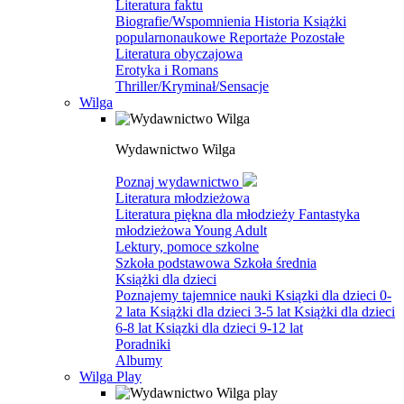
Literatura faktu
Biografie/Wspomnienia
Historia
Książki
popularnonaukowe
Reportaże
Pozostałe
Literatura obyczajowa
Erotyka i Romans
Thriller/Kryminał/Sensacje
Wilga
Wydawnictwo Wilga
Poznaj wydawnictwo
Literatura młodzieżowa
Literatura piękna dla młodzieży
Fantastyka
młodzieżowa
Young Adult
Lektury, pomoce szkolne
Szkoła podstawowa
Szkoła średnia
Książki dla dzieci
Poznajemy tajemnice nauki
Ksiązki dla dzieci 0-
2 lata
Książki dla dzieci 3-5 lat
Książki dla dzieci
6-8 lat
Ksiązki dla dzieci 9-12 lat
Poradniki
Albumy
Wilga Play