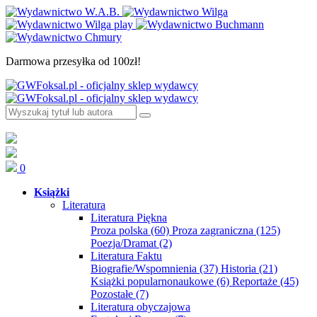
Darmowa przesyłka od 100zł!
0
Książki
Literatura
Literatura Piękna
Proza polska
(60)
Proza zagraniczna
(125)
Poezja/Dramat
(2)
Literatura Faktu
Biografie/Wspomnienia
(37)
Historia
(21)
Książki popularnonaukowe
(6)
Reportaże
(45)
Pozostałe
(7)
Literatura obyczajowa