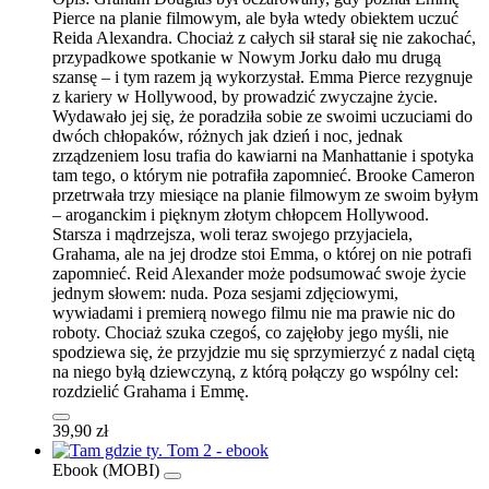
Pierce na planie filmowym, ale była wtedy obiektem uczuć
Reida Alexandra. Chociaż z całych sił starał się nie zakochać,
przypadkowe spotkanie w Nowym Jorku dało mu drugą
szansę – i tym razem ją wykorzystał. Emma Pierce rezygnuje
z kariery w Hollywood, by prowadzić zwyczajne życie.
Wydawało jej się, że poradziła sobie ze swoimi uczuciami do
dwóch chłopaków, różnych jak dzień i noc, jednak
zrządzeniem losu trafia do kawiarni na Manhattanie i spotyka
tam tego, o którym nie potrafiła zapomnieć. Brooke Cameron
przetrwała trzy miesiące na planie filmowym ze swoim byłym
– aroganckim i pięknym złotym chłopcem Hollywood.
Starsza i mądrzejsza, woli teraz swojego przyjaciela,
Grahama, ale na jej drodze stoi Emma, o której on nie potrafi
zapomnieć. Reid Alexander może podsumować swoje życie
jednym słowem: nuda. Poza sesjami zdjęciowymi,
wywiadami i premierą nowego filmu nie ma prawie nic do
roboty. Chociaż szuka czegoś, co zajęłoby jego myśli, nie
spodziewa się, że przyjdzie mu się sprzymierzyć z nadal ciętą
na niego byłą dziewczyną, z którą połączy go wspólny cel:
rozdzielić Grahama i Emmę.
39,90 zł
Ebook (MOBI)