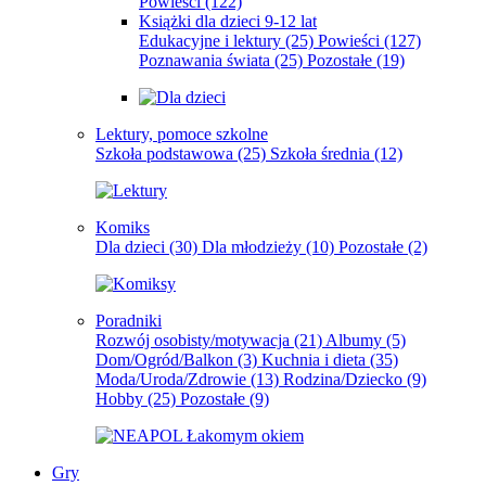
Powieści
(122)
Książki dla dzieci 9-12 lat
Edukacyjne i lektury
(25)
Powieści
(127)
Poznawania świata
(25)
Pozostałe
(19)
Lektury, pomoce szkolne
Szkoła podstawowa
(25)
Szkoła średnia
(12)
Komiks
Dla dzieci
(30)
Dla młodzieży
(10)
Pozostałe
(2)
Poradniki
Rozwój osobisty/motywacja
(21)
Albumy
(5)
Dom/Ogród/Balkon
(3)
Kuchnia i dieta
(35)
Moda/Uroda/Zdrowie
(13)
Rodzina/Dziecko
(9)
Hobby
(25)
Pozostałe
(9)
Gry