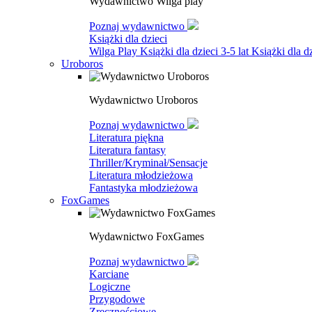
Wydawnictwo Wilga play
Poznaj wydawnictwo
Książki dla dzieci
Wilga Play
Książki dla dzieci 3-5 lat
Książki dla dz
Uroboros
Wydawnictwo Uroboros
Poznaj wydawnictwo
Literatura piękna
Literatura fantasy
Thriller/Kryminał/Sensacje
Literatura młodzieżowa
Fantastyka młodzieżowa
FoxGames
Wydawnictwo FoxGames
Poznaj wydawnictwo
Karciane
Logiczne
Przygodowe
Zręcznościowe