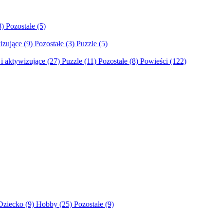
8)
Pozostałe
(5)
izujące
(9)
Pozostałe
(3)
Puzzle
(5)
i aktywizujące
(27)
Puzzle
(11)
Pozostałe
(8)
Powieści
(122)
Dziecko
(9)
Hobby
(25)
Pozostałe
(9)