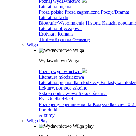
Poznaj wydawnictwo
Literatura piękna
Proza polska
Proza zagraniczna
Poezja/Dramat
Literatura faktu
Biografie/Wspomnienia
Historia
Książki popular
Literatura obyczajowa
Erotyka i Romans
Thriller/Kryminał/Sensacje
Wilga
Wydawnictwo Wilga
Poznaj wydawnictwo
Literatura młodzieżowa
Literatura piękna dla młodzieży
Fantastyka młodz
Lektury, pomoce szkolne
Szkoła podstawowa
Szkoła średnia
Książki dla dzieci
Poznajemy tajemnice nauki
Ksiązki dla dzieci 0-2 
Poradniki
Albumy
Wilga Play