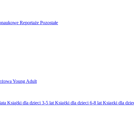
nonaukowe
Reportaże
Pozostałe
ieżowa
Young Adult
lata
Książki dla dzieci 3-5 lat
Książki dla dzieci 6-8 lat
Ksiązki dla dziec