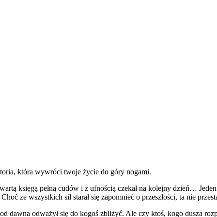
oria, która wywróci twoje życie do góry nogami.
wartą księgą pełną cudów i z ufnością czekał na kolejny dzień… Jeden z
hoć ze wszystkich sił starał się zapomnieć o przeszłości, ta nie przes
od dawna odważył się do kogoś zbliżyć. Ale czy ktoś, kogo dusza rozpr