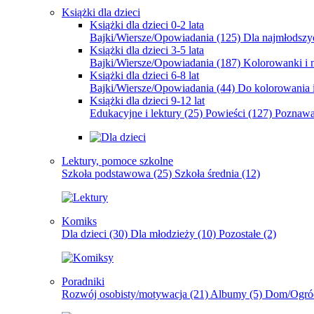
Książki dla dzieci
Książki dla dzieci 0-2 lata
Bajki/Wiersze/Opowiadania
(125)
Dla najmłodsz
Książki dla dzieci 3-5 lata
Bajki/Wiersze/Opowiadania
(187)
Kolorowanki i 
Książki dla dzieci 6-8 lat
Bajki/Wiersze/Opowiadania
(44)
Do kolorowania i
Książki dla dzieci 9-12 lat
Edukacyjne i lektury
(25)
Powieści
(127)
Poznawa
Lektury, pomoce szkolne
Szkoła podstawowa
(25)
Szkoła średnia
(12)
Komiks
Dla dzieci
(30)
Dla młodzieży
(10)
Pozostałe
(2)
Poradniki
Rozwój osobisty/motywacja
(21)
Albumy
(5)
Dom/Ogró