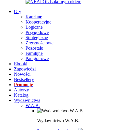
Gry
Karciane
Kooperacyjne
Logiczne
Przygodowe
Strategiczne
Zręcznościowe
Pozostałe
Familijne
Paragrafowe
Ebooki
Zapowiedzi
Nowości
Bestsellery
Promocje
Autorzy
Katalog
Wydawnictwa
W.A.B.
Wydawnictwo W.A.B.