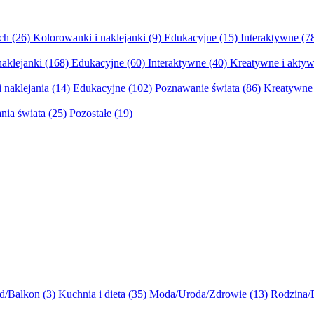
ych
(26)
Kolorowanki i naklejanki
(9)
Edukacyjne
(15)
Interaktywne
(7
naklejanki
(168)
Edukacyjne
(60)
Interaktywne
(40)
Kreatywne i aktyw
 naklejania
(14)
Edukacyjne
(102)
Poznawanie świata
(86)
Kreatywne 
nia świata
(25)
Pozostałe
(19)
d/Balkon
(3)
Kuchnia i dieta
(35)
Moda/Uroda/Zdrowie
(13)
Rodzina/