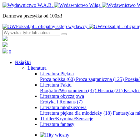
Darmowa przesyłka od 100zł!
0
Książki
Literatura
Literatura Piękna
Proza polska
(60)
Proza zagraniczna
(125)
Poezja
Literatura Faktu
Biografie/Wspomnienia
(37)
Historia
(21)
Książki
Literatura obyczajowa
Erotyka i Romans
(7)
Literatura młodzieżowa
Literatura piękna dla młodzieży
(18)
Fantastyka 
Thriller/Kryminał/Sensacje
Literatura fantasy