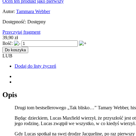
Oceń ten produkt jako pierwszy
Autor:
Tammara Webber
Dostępność:
Dostępny
Przeczytaj fragment
39,90 zł
Ilość:
Do koszyka
LUB
Dodaj do listy życzeń
Opis
Drugi tom bestsellerowego „Tak blisko…” Tamary Webber, hist
Będąc dzieckiem, Lucas Maxfield wierzył, że przyszłość jest ot
jego rodzinę, Lucas zwątpił we wszystko, w co kiedyś wierzył. C
Gdy Lucas spotkał na swej drodze Jacqueline, po raz pierwszy 