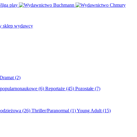
/Dramat
(2)
 popularnonaukowe
(6)
Reportaże
(45)
Pozostałe
(7)
młodzieżowa
(26)
Thriller/Paranormal
(1)
Young Adult
(15)