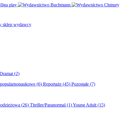
/Dramat
(2)
 popularnonaukowe
(6)
Reportaże
(45)
Pozostałe
(7)
młodzieżowa
(26)
Thriller/Paranormal
(1)
Young Adult
(15)