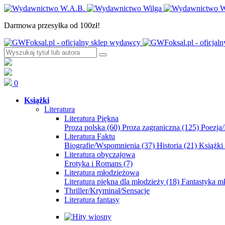
Darmowa przesyłka od 100zł!
0
Książki
Literatura
Literatura Piękna
Proza polska
(60)
Proza zagraniczna
(125)
Poezja
Literatura Faktu
Biografie/Wspomnienia
(37)
Historia
(21)
Książki
Literatura obyczajowa
Erotyka i Romans
(7)
Literatura młodzieżowa
Literatura piękna dla młodzieży
(18)
Fantastyka 
Thriller/Kryminał/Sensacje
Literatura fantasy