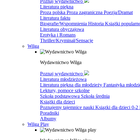
Poznaj wydawnictwo
Literatura piękna
Proza polska
Proza zagraniczna
Poezja/Dramat
Literatura faktu
Biografie/Wspomnienia
Historia
Książki popular
Literatura obyczajowa
Erotyka i Romans
Thriller/Kryminał/Sensacje
Wilga
Wydawnictwo Wilga
Poznaj wydawnictwo
Literatura młodzieżowa
Literatura piękna dla młodzieży
Fantastyka młodz
Lektury, pomoce szkolne
Szkoła podstawowa
Szkoła średnia
Książki dla dzieci
Poznajemy tajemnice nauki
Ksiązki dla dzieci 0-2 
Poradniki
Albumy
Wilga Play