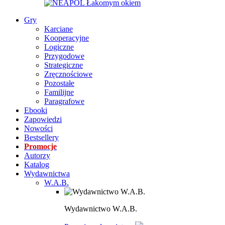
Gry
Karciane
Kooperacyjne
Logiczne
Przygodowe
Strategiczne
Zręcznościowe
Pozostałe
Familijne
Paragrafowe
Ebooki
Zapowiedzi
Nowości
Bestsellery
Promocje
Autorzy
Katalog
Wydawnictwa
W.A.B.
Wydawnictwo W.A.B.