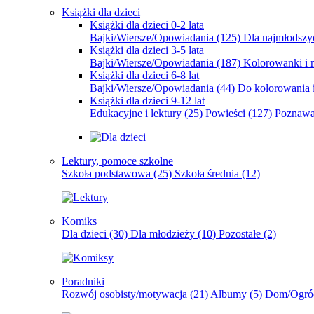
Książki dla dzieci
Książki dla dzieci 0-2 lata
Bajki/Wiersze/Opowiadania
(125)
Dla najmłodsz
Książki dla dzieci 3-5 lata
Bajki/Wiersze/Opowiadania
(187)
Kolorowanki i 
Książki dla dzieci 6-8 lat
Bajki/Wiersze/Opowiadania
(44)
Do kolorowania i
Książki dla dzieci 9-12 lat
Edukacyjne i lektury
(25)
Powieści
(127)
Poznawa
Lektury, pomoce szkolne
Szkoła podstawowa
(25)
Szkoła średnia
(12)
Komiks
Dla dzieci
(30)
Dla młodzieży
(10)
Pozostałe
(2)
Poradniki
Rozwój osobisty/motywacja
(21)
Albumy
(5)
Dom/Ogró