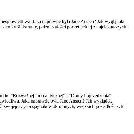
 i niesprawiedliwa. Jaka naprawdę była Jane Austen? Jak wyglądała
en kreśli barwny, pełen czułości portret jednej z najciekawszych i
i m.in. "Rozważnej i romantycznej” i "Dumy i uprzedzenia”.
sprawiedliwa. Jaka naprawdę była Jane Austen? Jak wyglądała
ść swojego życia spędziła w skromnych, wiejskich posiadłościach i