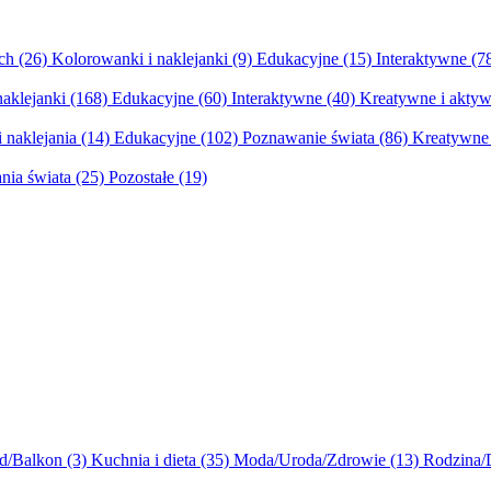
ych
(26)
Kolorowanki i naklejanki
(9)
Edukacyjne
(15)
Interaktywne
(7
naklejanki
(168)
Edukacyjne
(60)
Interaktywne
(40)
Kreatywne i aktyw
 naklejania
(14)
Edukacyjne
(102)
Poznawanie świata
(86)
Kreatywne 
nia świata
(25)
Pozostałe
(19)
d/Balkon
(3)
Kuchnia i dieta
(35)
Moda/Uroda/Zdrowie
(13)
Rodzina/