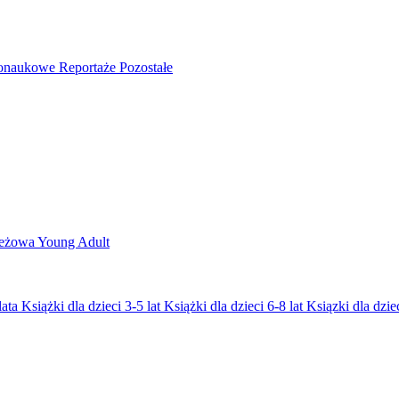
nonaukowe
Reportaże
Pozostałe
ieżowa
Young Adult
lata
Książki dla dzieci 3-5 lat
Książki dla dzieci 6-8 lat
Ksiązki dla dziec