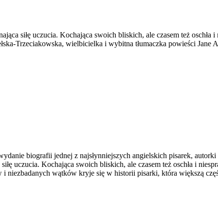
nająca siłę uczucia. Kochająca swoich bliskich, ale czasem też oschła
ka-Trzeciakowska, wielbicielka i wybitna tłumaczka powieści Jane Aust
danie biografii jednej z najsłynniejszych angielskich pisarek, autork
 siłę uczucia. Kochająca swoich bliskich, ale czasem też oschła i nie
 i niezbadanych wątków kryje się w historii pisarki, która większą czę