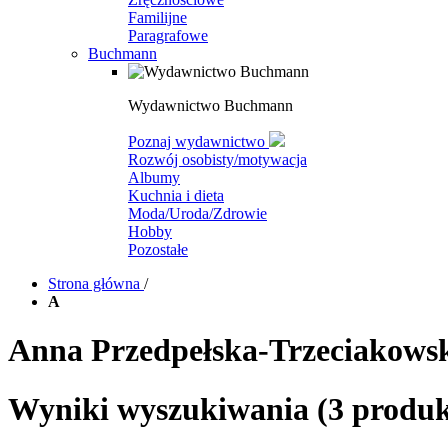
Familijne
Paragrafowe
Buchmann
Wydawnictwo Buchmann
Poznaj wydawnictwo
Rozwój osobisty/motywacja
Albumy
Kuchnia i dieta
Moda/Uroda/Zdrowie
Hobby
Pozostałe
Strona główna
/
A
Anna Przedpełska-Trzeciakows
Wyniki wyszukiwania
(3 produk