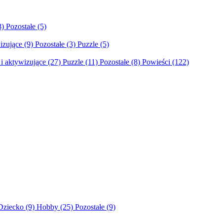
8)
Pozostałe
(5)
izujące
(9)
Pozostałe
(3)
Puzzle
(5)
i aktywizujące
(27)
Puzzle
(11)
Pozostałe
(8)
Powieści
(122)
Dziecko
(9)
Hobby
(25)
Pozostałe
(9)