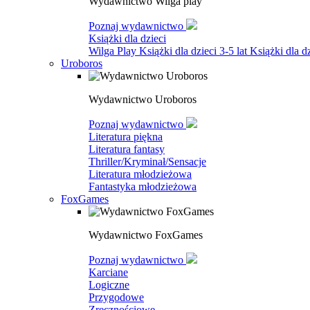
Wydawnictwo Wilga play
Poznaj wydawnictwo
Książki dla dzieci
Wilga Play
Książki dla dzieci 3-5 lat
Książki dla dz
Uroboros
Wydawnictwo Uroboros
Poznaj wydawnictwo
Literatura piękna
Literatura fantasy
Thriller/Kryminał/Sensacje
Literatura młodzieżowa
Fantastyka młodzieżowa
FoxGames
Wydawnictwo FoxGames
Poznaj wydawnictwo
Karciane
Logiczne
Przygodowe
Zręcznościowe