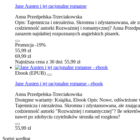
Jane Austen i jej racjonalne romanse
Anna Przedpełska-Trzeciakowska
Opis:
Tajemnicza i niezależna. Skromna i zdystansowana, ale z
codzienność autorki Rozważniej i romantycznej? Anna Przedpełs
zarazem najsłabiej rozpoznanych angielskich pisarek.
Promocja -19%
55,99 zł
69,99 zł
Najniższa cena z 30 dni: 55,99 zł
Ebook (EPUB)
Jane Austen i jej racjonalne romanse - ebook
Anna Przedpełska-Trzeciakowska
Dostępne warianty:
Książka, Ebook
Opis:
Nowe, odświeżone wy
Tajemnicza i niezależna. Skromna i zdystansowana, ale znająca
codzienność autorki "Rozważniej i romantycznej"? Ile sekretów
nawet po zdobyciu czytelników stroniła od rozgłosu?
55,99 zł
Sortuj według