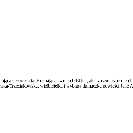
nająca siłę uczucia. Kochająca swoich bliskich, ale czasem też oschła
ka-Trzeciakowska, wielbicielka i wybitna tłumaczka powieści Jane Aust