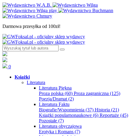
Darmowa przesyłka od 100zł!
0
Książki
Literatura
Literatura Piękna
Proza polska
(60)
Proza zagraniczna
(125)
Poezja/Dramat
(2)
Literatura Faktu
Biografie/Wspomnienia
(37)
Historia
(21)
Książki popularnonaukowe
(6)
Reportaże
(45)
Pozostałe
(7)
Literatura obyczajowa
Erotyka i Romans
(7)