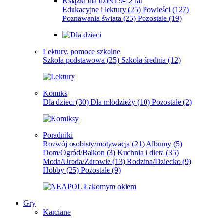
Książki dla dzieci 9-12 lat
Edukacyjne i lektury
(25)
Powieści
(127)
Poznawania świata
(25)
Pozostałe
(19)
Lektury, pomoce szkolne
Szkoła podstawowa
(25)
Szkoła średnia
(12)
Komiks
Dla dzieci
(30)
Dla młodzieży
(10)
Pozostałe
(2)
Poradniki
Rozwój osobisty/motywacja
(21)
Albumy
(5)
Dom/Ogród/Balkon
(3)
Kuchnia i dieta
(35)
Moda/Uroda/Zdrowie
(13)
Rodzina/Dziecko
(9)
Hobby
(25)
Pozostałe
(9)
Gry
Karciane