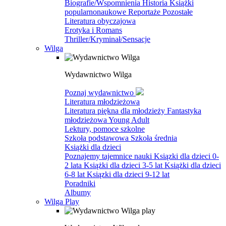
Biografie/Wspomnienia
Historia
Książki
popularnonaukowe
Reportaże
Pozostałe
Literatura obyczajowa
Erotyka i Romans
Thriller/Kryminał/Sensacje
Wilga
Wydawnictwo Wilga
Poznaj wydawnictwo
Literatura młodzieżowa
Literatura piękna dla młodzieży
Fantastyka
młodzieżowa
Young Adult
Lektury, pomoce szkolne
Szkoła podstawowa
Szkoła średnia
Książki dla dzieci
Poznajemy tajemnice nauki
Ksiązki dla dzieci 0-
2 lata
Książki dla dzieci 3-5 lat
Książki dla dzieci
6-8 lat
Ksiązki dla dzieci 9-12 lat
Poradniki
Albumy
Wilga Play