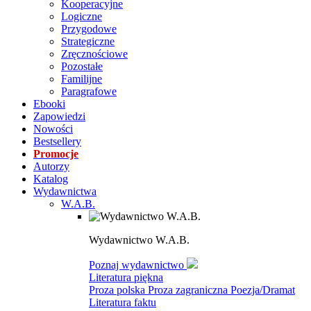
Kooperacyjne
Logiczne
Przygodowe
Strategiczne
Zręcznościowe
Pozostałe
Familijne
Paragrafowe
Ebooki
Zapowiedzi
Nowości
Bestsellery
Promocje
Autorzy
Katalog
Wydawnictwa
W.A.B.
Wydawnictwo W.A.B.
Poznaj wydawnictwo
Literatura piękna
Proza polska
Proza zagraniczna
Poezja/Dramat
Literatura faktu