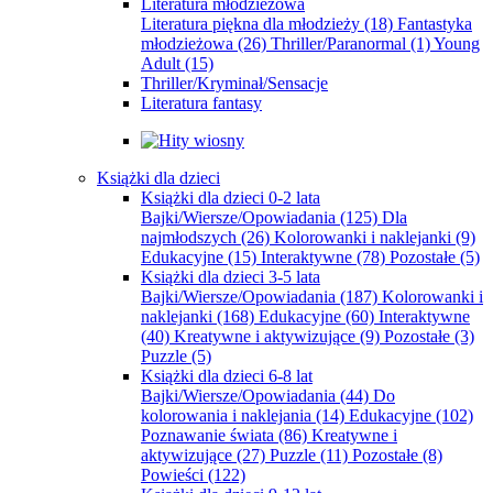
Literatura młodzieżowa
Literatura piękna dla młodzieży
(18)
Fantastyka
młodzieżowa
(26)
Thriller/Paranormal
(1)
Young
Adult
(15)
Thriller/Kryminał/Sensacje
Literatura fantasy
Książki dla dzieci
Książki dla dzieci 0-2 lata
Bajki/Wiersze/Opowiadania
(125)
Dla
najmłodszych
(26)
Kolorowanki i naklejanki
(9)
Edukacyjne
(15)
Interaktywne
(78)
Pozostałe
(5)
Książki dla dzieci 3-5 lata
Bajki/Wiersze/Opowiadania
(187)
Kolorowanki i
naklejanki
(168)
Edukacyjne
(60)
Interaktywne
(40)
Kreatywne i aktywizujące
(9)
Pozostałe
(3)
Puzzle
(5)
Książki dla dzieci 6-8 lat
Bajki/Wiersze/Opowiadania
(44)
Do
kolorowania i naklejania
(14)
Edukacyjne
(102)
Poznawanie świata
(86)
Kreatywne i
aktywizujące
(27)
Puzzle
(11)
Pozostałe
(8)
Powieści
(122)