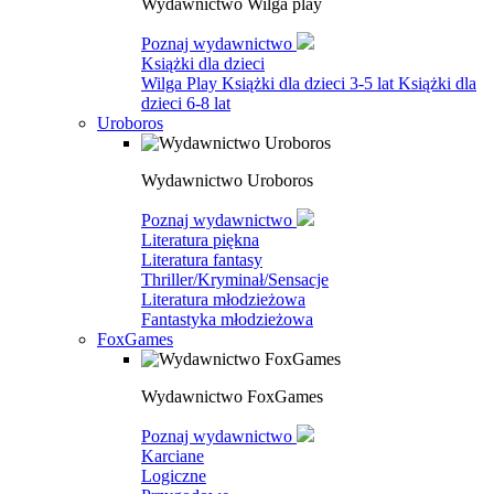
Wydawnictwo Wilga play
Poznaj wydawnictwo
Książki dla dzieci
Wilga Play
Książki dla dzieci 3-5 lat
Książki dla
dzieci 6-8 lat
Uroboros
Wydawnictwo Uroboros
Poznaj wydawnictwo
Literatura piękna
Literatura fantasy
Thriller/Kryminał/Sensacje
Literatura młodzieżowa
Fantastyka młodzieżowa
FoxGames
Wydawnictwo FoxGames
Poznaj wydawnictwo
Karciane
Logiczne