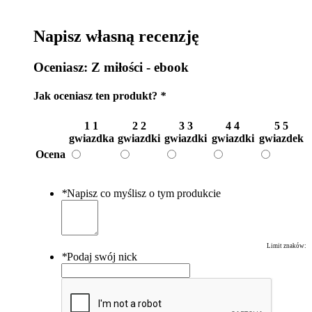
Napisz własną recenzję
Oceniasz:
Z miłości - ebook
Jak oceniasz ten produkt?
*
1
1
2
2
3
3
4
4
5
5
gwiazdka
gwiazdki
gwiazdki
gwiazdki
gwiazdek
Ocena
*
Napisz co myślisz o tym produkcie
Limit znaków:
*
Podaj swój nick