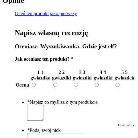
Opinie
Oceń ten produkt jako pierwszy
Napisz własną recenzję
Oceniasz:
Wyszukiwanka. Gdzie jest elf?
Jak oceniasz ten produkt?
*
1
1
2
2
3
3
4
4
5
5
gwiazdka
gwiazdki
gwiazdki
gwiazdki
gwiazdek
Ocena
*
Napisz co myślisz o tym produkcie
Limit znaków:
*
Podaj swój nick