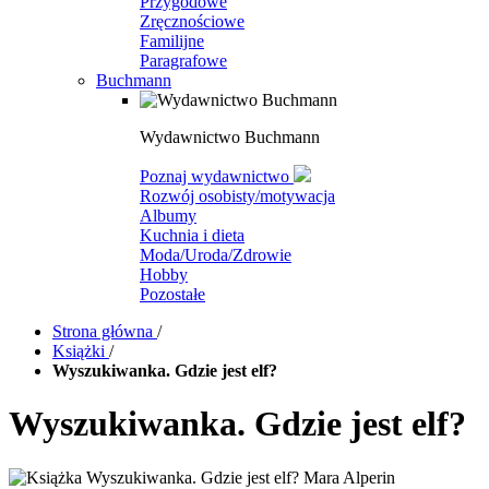
Przygodowe
Zręcznościowe
Familijne
Paragrafowe
Buchmann
Wydawnictwo Buchmann
Poznaj wydawnictwo
Rozwój osobisty/motywacja
Albumy
Kuchnia i dieta
Moda/Uroda/Zdrowie
Hobby
Pozostałe
Strona główna
/
Książki
/
Wyszukiwanka. Gdzie jest elf?
Wyszukiwanka. Gdzie jest elf?