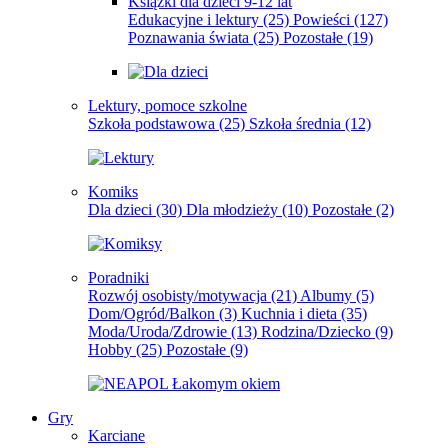
Książki dla dzieci 9-12 lat
Edukacyjne i lektury
(25)
Powieści
(127)
Poznawania świata
(25)
Pozostałe
(19)
Lektury, pomoce szkolne
Szkoła podstawowa
(25)
Szkoła średnia
(12)
Komiks
Dla dzieci
(30)
Dla młodzieży
(10)
Pozostałe
(2)
Poradniki
Rozwój osobisty/motywacja
(21)
Albumy
(5)
Dom/Ogród/Balkon
(3)
Kuchnia i dieta
(35)
Moda/Uroda/Zdrowie
(13)
Rodzina/Dziecko
(9)
Hobby
(25)
Pozostałe
(9)
Gry
Karciane