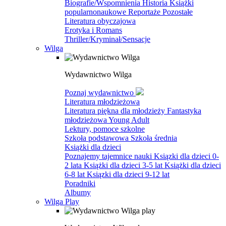
Biografie/Wspomnienia
Historia
Książki
popularnonaukowe
Reportaże
Pozostałe
Literatura obyczajowa
Erotyka i Romans
Thriller/Kryminał/Sensacje
Wilga
Wydawnictwo Wilga
Poznaj wydawnictwo
Literatura młodzieżowa
Literatura piękna dla młodzieży
Fantastyka
młodzieżowa
Young Adult
Lektury, pomoce szkolne
Szkoła podstawowa
Szkoła średnia
Książki dla dzieci
Poznajemy tajemnice nauki
Ksiązki dla dzieci 0-
2 lata
Książki dla dzieci 3-5 lat
Książki dla dzieci
6-8 lat
Ksiązki dla dzieci 9-12 lat
Poradniki
Albumy
Wilga Play