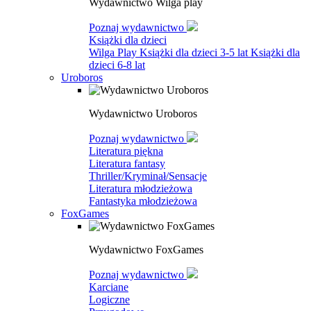
Wydawnictwo Wilga play
Poznaj wydawnictwo
Książki dla dzieci
Wilga Play
Książki dla dzieci 3-5 lat
Książki dla
dzieci 6-8 lat
Uroboros
Wydawnictwo Uroboros
Poznaj wydawnictwo
Literatura piękna
Literatura fantasy
Thriller/Kryminał/Sensacje
Literatura młodzieżowa
Fantastyka młodzieżowa
FoxGames
Wydawnictwo FoxGames
Poznaj wydawnictwo
Karciane
Logiczne