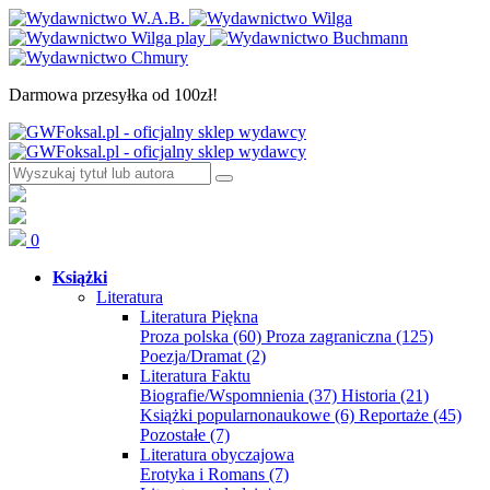
Darmowa przesyłka od 100zł!
0
Książki
Literatura
Literatura Piękna
Proza polska
(60)
Proza zagraniczna
(125)
Poezja/Dramat
(2)
Literatura Faktu
Biografie/Wspomnienia
(37)
Historia
(21)
Książki popularnonaukowe
(6)
Reportaże
(45)
Pozostałe
(7)
Literatura obyczajowa
Erotyka i Romans
(7)