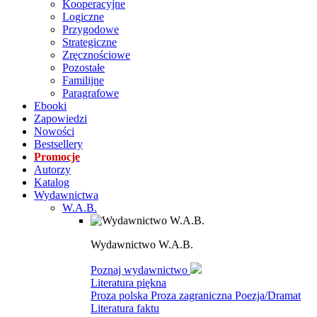
Kooperacyjne
Logiczne
Przygodowe
Strategiczne
Zręcznościowe
Pozostałe
Familijne
Paragrafowe
Ebooki
Zapowiedzi
Nowości
Bestsellery
Promocje
Autorzy
Katalog
Wydawnictwa
W.A.B.
Wydawnictwo W.A.B.
Poznaj wydawnictwo
Literatura piękna
Proza polska
Proza zagraniczna
Poezja/Dramat
Literatura faktu