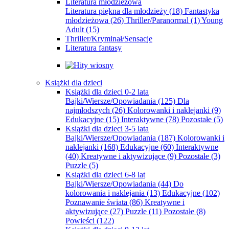
Literatura młodzieżowa
Literatura piękna dla młodzieży
(18)
Fantastyka
młodzieżowa
(26)
Thriller/Paranormal
(1)
Young
Adult
(15)
Thriller/Kryminał/Sensacje
Literatura fantasy
Książki dla dzieci
Książki dla dzieci 0-2 lata
Bajki/Wiersze/Opowiadania
(125)
Dla
najmłodszych
(26)
Kolorowanki i naklejanki
(9)
Edukacyjne
(15)
Interaktywne
(78)
Pozostałe
(5)
Książki dla dzieci 3-5 lata
Bajki/Wiersze/Opowiadania
(187)
Kolorowanki i
naklejanki
(168)
Edukacyjne
(60)
Interaktywne
(40)
Kreatywne i aktywizujące
(9)
Pozostałe
(3)
Puzzle
(5)
Książki dla dzieci 6-8 lat
Bajki/Wiersze/Opowiadania
(44)
Do
kolorowania i naklejania
(13)
Edukacyjne
(102)
Poznawanie świata
(86)
Kreatywne i
aktywizujące
(27)
Puzzle
(11)
Pozostałe
(8)
Powieści
(122)