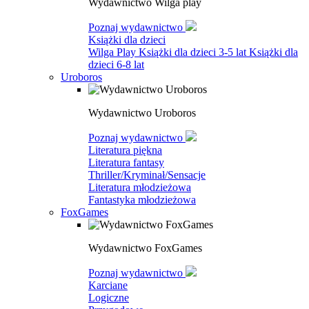
Wydawnictwo Wilga play
Poznaj wydawnictwo
Książki dla dzieci
Wilga Play
Książki dla dzieci 3-5 lat
Książki dla
dzieci 6-8 lat
Uroboros
Wydawnictwo Uroboros
Poznaj wydawnictwo
Literatura piękna
Literatura fantasy
Thriller/Kryminał/Sensacje
Literatura młodzieżowa
Fantastyka młodzieżowa
FoxGames
Wydawnictwo FoxGames
Poznaj wydawnictwo
Karciane
Logiczne