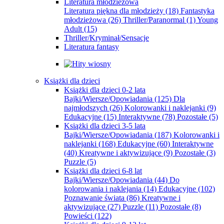
Literatura młodzieżowa
Literatura piękna dla młodzieży
(18)
Fantastyka
młodzieżowa
(26)
Thriller/Paranormal
(1)
Young
Adult
(15)
Thriller/Kryminał/Sensacje
Literatura fantasy
Książki dla dzieci
Książki dla dzieci 0-2 lata
Bajki/Wiersze/Opowiadania
(125)
Dla
najmłodszych
(26)
Kolorowanki i naklejanki
(9)
Edukacyjne
(15)
Interaktywne
(78)
Pozostałe
(5)
Książki dla dzieci 3-5 lata
Bajki/Wiersze/Opowiadania
(187)
Kolorowanki i
naklejanki
(168)
Edukacyjne
(60)
Interaktywne
(40)
Kreatywne i aktywizujące
(9)
Pozostałe
(3)
Puzzle
(5)
Książki dla dzieci 6-8 lat
Bajki/Wiersze/Opowiadania
(44)
Do
kolorowania i naklejania
(14)
Edukacyjne
(102)
Poznawanie świata
(86)
Kreatywne i
aktywizujące
(27)
Puzzle
(11)
Pozostałe
(8)
Powieści
(122)