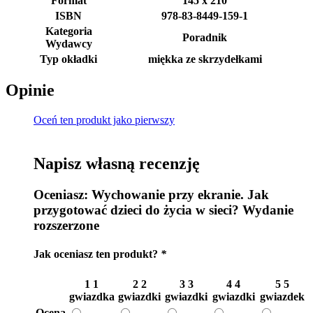
Format
145 x 210
ISBN
978-83-8449-159-1
Kategoria
Poradnik
Wydawcy
Typ okładki
miękka ze skrzydełkami
Opinie
Oceń ten produkt jako pierwszy
Napisz własną recenzję
Oceniasz:
Wychowanie przy ekranie. Jak
przygotować dzieci do życia w sieci? Wydanie
rozszerzone
Jak oceniasz ten produkt?
*
1
1
2
2
3
3
4
4
5
5
gwiazdka
gwiazdki
gwiazdki
gwiazdki
gwiazdek
Ocena