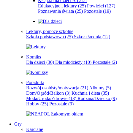
Książki dla dzieci 9-12 lat
Edukacyjne i lektury
(25)
Powieści
(127)
Poznawania świata
(25)
Pozostałe
(19)
Lektury, pomoce szkolne
Szkoła podstawowa
(25)
Szkoła średnia
(12)
Komiks
Dla dzieci
(30)
Dla młodzieży
(10)
Pozostałe
(2)
Poradniki
Rozwój osobisty/motywacja
(21)
Albumy
(5)
Dom/Ogród/Balkon
(3)
Kuchnia i dieta
(35)
Moda/Uroda/Zdrowie
(13)
Rodzina/Dziecko
(9)
Hobby
(25)
Pozostałe
(9)
Gry
Karciane