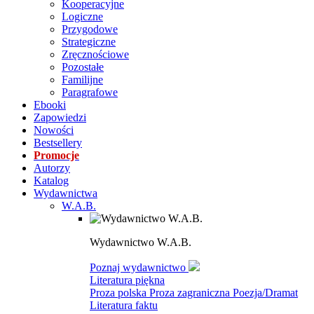
Kooperacyjne
Logiczne
Przygodowe
Strategiczne
Zręcznościowe
Pozostałe
Familijne
Paragrafowe
Ebooki
Zapowiedzi
Nowości
Bestsellery
Promocje
Autorzy
Katalog
Wydawnictwa
W.A.B.
Wydawnictwo W.A.B.
Poznaj wydawnictwo
Literatura piękna
Proza polska
Proza zagraniczna
Poezja/Dramat
Literatura faktu