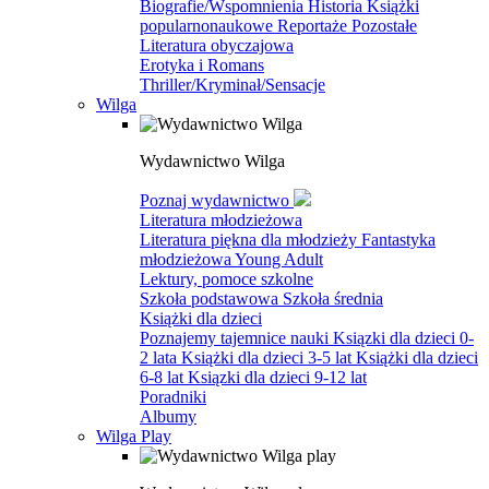
Biografie/Wspomnienia
Historia
Książki
popularnonaukowe
Reportaże
Pozostałe
Literatura obyczajowa
Erotyka i Romans
Thriller/Kryminał/Sensacje
Wilga
Wydawnictwo Wilga
Poznaj wydawnictwo
Literatura młodzieżowa
Literatura piękna dla młodzieży
Fantastyka
młodzieżowa
Young Adult
Lektury, pomoce szkolne
Szkoła podstawowa
Szkoła średnia
Książki dla dzieci
Poznajemy tajemnice nauki
Ksiązki dla dzieci 0-
2 lata
Książki dla dzieci 3-5 lat
Książki dla dzieci
6-8 lat
Ksiązki dla dzieci 9-12 lat
Poradniki
Albumy
Wilga Play