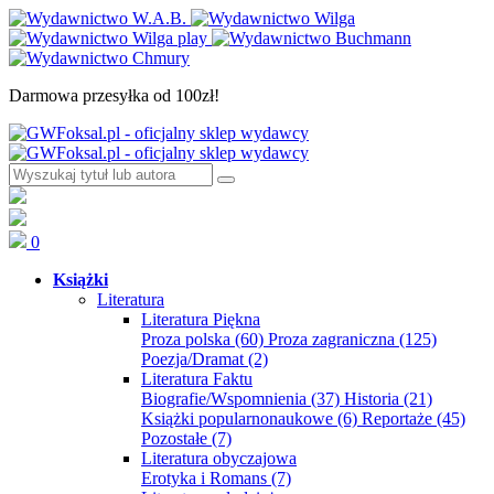
Darmowa przesyłka od 100zł!
0
Książki
Literatura
Literatura Piękna
Proza polska
(60)
Proza zagraniczna
(125)
Poezja/Dramat
(2)
Literatura Faktu
Biografie/Wspomnienia
(37)
Historia
(21)
Książki popularnonaukowe
(6)
Reportaże
(45)
Pozostałe
(7)
Literatura obyczajowa
Erotyka i Romans
(7)