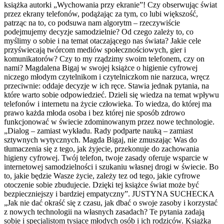
książka autorki „Wychowania przy ekranie”! Czy obserwując świat
przez ekrany telefonów, podążając za tym, co lubi większość,
patrząc na to, co podsuwa nam algorytm – rzeczywiście
podejmujemy decyzje samodzielnie? Od czego zależy to, co
myślimy o sobie i na temat otaczającego nas świata? Jakie cele
przyświecają twórcom mediów społecznościowych, gier i
komunikatorów? Czy to my rządzimy swoim telefonem, czy on
nami? Magdalena Bigaj w swojej książce o higienie cyfrowej
niczego młodym czytelnikom i czytelniczkom nie narzuca, wręcz
przeciwnie: oddaje decyzje w ich ręce. Stawia jednak pytania, na
które warto sobie odpowiedzieć. Dzieli się wiedza na temat wpływu
telefonów i internetu na życie człowieka. To wiedza, do której ma
prawo każda młoda osoba i bez której nie sposób zdrowo
funkcjonować w świecie zdominowanym przez nowe technologie.
„Dialog – zamiast wykładu. Rady podparte nauką – zamiast
sztywnych wytycznych. Magda Bigaj, nie zmuszając Was do
tłumaczenia się z tego, jak żyjecie, przekonuje do zachowania
higieny cyfrowej. Twój telefon, twoje zasady oferuje wsparcie w
internetowej samodzielności i szukaniu własnej drogi w świecie. Bo
to, jakie będzie Wasze życie, zależy tez od tego, jakie cyfrowe
otoczenie sobie zbudujecie. Dzięki tej książce świat może być
bezpieczniejszy i bardziej empatyczny”. JUSTYNA SUCHECKA
„Jak nie dać okraść się z czasu, jak dbać o swoje zasoby i korzystać
z nowych technologii na własnych zasadach? Te pytania zadają
sobie i specjalistom tysiące młodych osób i ich rodziców. Książka