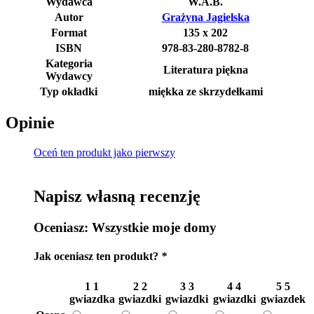
Wydawca
W.A.B.
Autor
Grażyna Jagielska
Format
135 x 202
ISBN
978-83-280-8782-8
Kategoria
Literatura piękna
Wydawcy
Typ okładki
miękka ze skrzydełkami
Opinie
Oceń ten produkt jako pierwszy
Napisz własną recenzję
Oceniasz:
Wszystkie moje domy
Jak oceniasz ten produkt?
*
1
1
2
2
3
3
4
4
5
5
gwiazdka
gwiazdki
gwiazdki
gwiazdki
gwiazdek