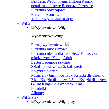
Biografie/Wspomnienia
Historia
Książki
popularnonaukowe
Reportaże
Pozostałe
Literatura obyczajowa
Erotyka i Romans
Thriller/Kryminał/Sensacje
Wilga
Wydawnictwo Wilga
Poznaj wydawnictwo
Literatura młodzieżowa
Literatura piękna dla młodzieży
Fantastyka
młodzieżowa
Young Adult
Lektury, pomoce szkolne
Szkoła podstawowa
Szkoła średnia
Książki dla dzieci
Poznajemy tajemnice nauki
Ksiązki dla dzieci 0-
2 lata
Książki dla dzieci 3-5 lat
Książki dla dzieci
6-8 lat
Ksiązki dla dzieci 9-12 lat
Poradniki
Albumy
Wilga Play