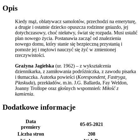
Opis
Kiedy mąż, oblatywacz samolotów, przechodzi na emeryturę,
a drugie i ostatnie dziecko opuszcza rodzinne gniazdo, jej
dotychczasowy, choć niełatwy, świat się rozpada. Musi ustalić
plan nowego życia. Postanawia zacząć od znalezienia
nowego domu, który stanie się bezpieczną przystanią i
pomoże jej i mężowi nauczyć się żyć w zmienionej
rzeczywistości.
Grażyna Jagielska
(ur. 1962) – z wykształcenia
dziennikarka, z zamiłowania podróżniczka, z zawodu pisarka
i tłumaczka. Autorka powieści (
Korespondent, Fastryga,
Płaskuda
), przekładów, m.in. J.G. Ballarda, Fay Weldon,
Joanny Trollope oraz głośnych wspomnień:
Miłość z
kamienia
.
Dodatkowe informacje
Data
05-05-2021
premiery
Liczba stron
208