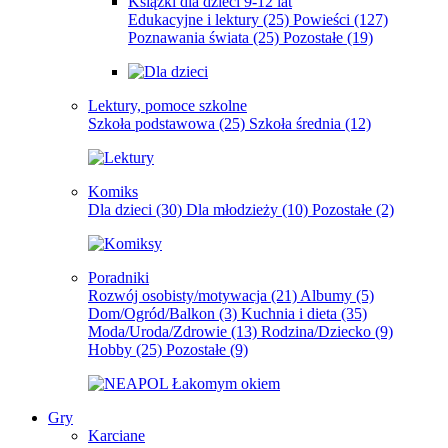
Książki dla dzieci 9-12 lat
Edukacyjne i lektury
(25)
Powieści
(127)
Poznawania świata
(25)
Pozostałe
(19)
Lektury, pomoce szkolne
Szkoła podstawowa
(25)
Szkoła średnia
(12)
Komiks
Dla dzieci
(30)
Dla młodzieży
(10)
Pozostałe
(2)
Poradniki
Rozwój osobisty/motywacja
(21)
Albumy
(5)
Dom/Ogród/Balkon
(3)
Kuchnia i dieta
(35)
Moda/Uroda/Zdrowie
(13)
Rodzina/Dziecko
(9)
Hobby
(25)
Pozostałe
(9)
Gry
Karciane