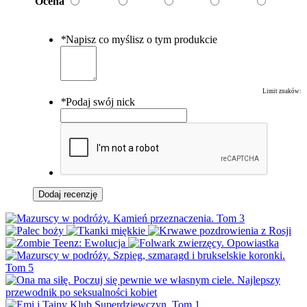
Ocena
*
Napisz co myślisz o tym produkcie
Limit znaków:
*
Podaj swój nick
Dodaj recenzję