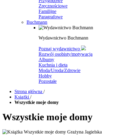
Przygodowe
Zręcznościowe
Familijne
Paragrafowe
Buchmann
Wydawnictwo Buchmann
Poznaj wydawnictwo
Rozwój osobisty/motywacja
Albumy
Kuchnia i dieta
Moda/Uroda/Zdrowie
Hobby
Pozostałe
Strona główna
/
Książki
/
Wszystkie moje domy
Wszystkie moje domy