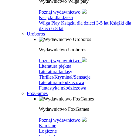
Wydawnictwo Wilga play
Poznaj wydawnictwo
Książki dla dzieci
Wilga Play
Książki dla dzieci 3-5 lat
Książki dla
dzieci 6-8 lat
Uroboros
Wydawnictwo Uroboros
Poznaj wydawnictwo
Literatura piękna
Literatura fantasy
Thriller/Kryminał/Sensacje
Literatura młodzieżowa
Fantastyka młodzieżowa
FoxGames
Wydawnictwo FoxGames
Poznaj wydawnictwo
Karciane
Logiczne