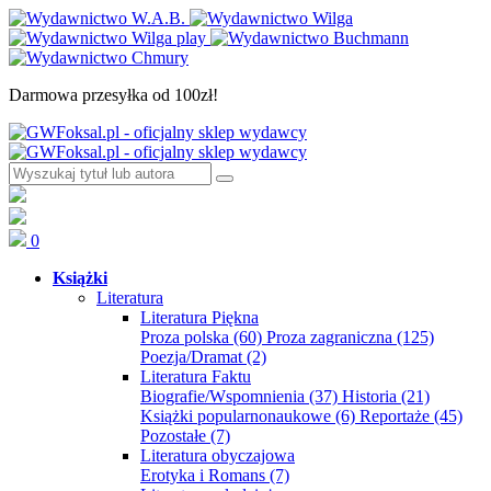
Darmowa przesyłka od 100zł!
0
Książki
Literatura
Literatura Piękna
Proza polska
(60)
Proza zagraniczna
(125)
Poezja/Dramat
(2)
Literatura Faktu
Biografie/Wspomnienia
(37)
Historia
(21)
Książki popularnonaukowe
(6)
Reportaże
(45)
Pozostałe
(7)
Literatura obyczajowa
Erotyka i Romans
(7)