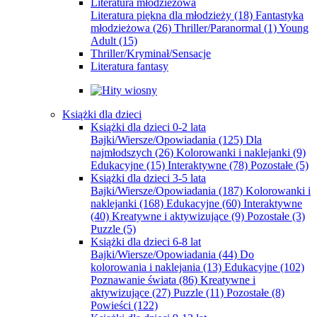
Literatura młodzieżowa
Literatura piękna dla młodzieży
(18)
Fantastyka
młodzieżowa
(26)
Thriller/Paranormal
(1)
Young
Adult
(15)
Thriller/Kryminał/Sensacje
Literatura fantasy
Książki dla dzieci
Książki dla dzieci 0-2 lata
Bajki/Wiersze/Opowiadania
(125)
Dla
najmłodszych
(26)
Kolorowanki i naklejanki
(9)
Edukacyjne
(15)
Interaktywne
(78)
Pozostałe
(5)
Książki dla dzieci 3-5 lata
Bajki/Wiersze/Opowiadania
(187)
Kolorowanki i
naklejanki
(168)
Edukacyjne
(60)
Interaktywne
(40)
Kreatywne i aktywizujące
(9)
Pozostałe
(3)
Puzzle
(5)
Książki dla dzieci 6-8 lat
Bajki/Wiersze/Opowiadania
(44)
Do
kolorowania i naklejania
(13)
Edukacyjne
(102)
Poznawanie świata
(86)
Kreatywne i
aktywizujące
(27)
Puzzle
(11)
Pozostałe
(8)
Powieści
(122)