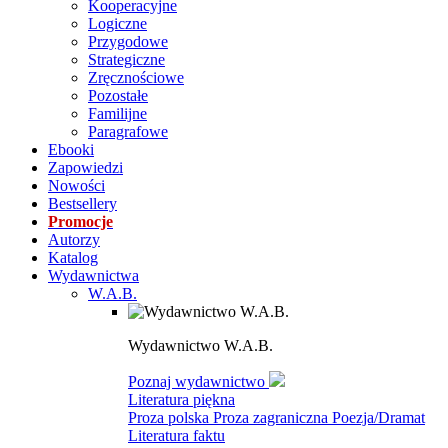
Kooperacyjne
Logiczne
Przygodowe
Strategiczne
Zręcznościowe
Pozostałe
Familijne
Paragrafowe
Ebooki
Zapowiedzi
Nowości
Bestsellery
Promocje
Autorzy
Katalog
Wydawnictwa
W.A.B.
Wydawnictwo W.A.B.
Poznaj wydawnictwo
Literatura piękna
Proza polska
Proza zagraniczna
Poezja/Dramat
Literatura faktu