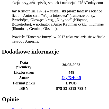
akcja, przyjaźń, spisek, smutek i nadzieja”. USAToday.com
Jay Kristoff (ur. 1973) – australijski pisarz fantasy i science
fiction. Autor serii “Wojna lotosowa” (Tancerze burzy,
Bratobójca, Głosząca kres), „Nibynoc” (Nibynoc,
Bożogrobie), współautor z Amie Kaufman cyklu „Illuminae”
(Illuminae, Gemina, Obsidio).
Powieść "Tancerze burzy" w 2012 roku znalazła się w finale
nagrody Aurealis.
Dodatkowe informacje
Data
30-05-2023
premiery
Liczba stron
448
Autor
Jay Kristoff
Format pliku
EPUB
ISBN
978-83-8318-788-4
Opinie