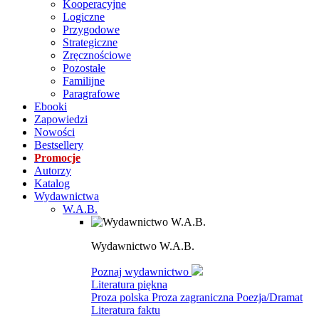
Kooperacyjne
Logiczne
Przygodowe
Strategiczne
Zręcznościowe
Pozostałe
Familijne
Paragrafowe
Ebooki
Zapowiedzi
Nowości
Bestsellery
Promocje
Autorzy
Katalog
Wydawnictwa
W.A.B.
Wydawnictwo W.A.B.
Poznaj wydawnictwo
Literatura piękna
Proza polska
Proza zagraniczna
Poezja/Dramat
Literatura faktu