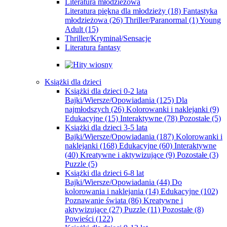
Literatura młodzieżowa
Literatura piękna dla młodzieży
(18)
Fantastyka
młodzieżowa
(26)
Thriller/Paranormal
(1)
Young
Adult
(15)
Thriller/Kryminał/Sensacje
Literatura fantasy
Książki dla dzieci
Książki dla dzieci 0-2 lata
Bajki/Wiersze/Opowiadania
(125)
Dla
najmłodszych
(26)
Kolorowanki i naklejanki
(9)
Edukacyjne
(15)
Interaktywne
(78)
Pozostałe
(5)
Książki dla dzieci 3-5 lata
Bajki/Wiersze/Opowiadania
(187)
Kolorowanki i
naklejanki
(168)
Edukacyjne
(60)
Interaktywne
(40)
Kreatywne i aktywizujące
(9)
Pozostałe
(3)
Puzzle
(5)
Książki dla dzieci 6-8 lat
Bajki/Wiersze/Opowiadania
(44)
Do
kolorowania i naklejania
(14)
Edukacyjne
(102)
Poznawanie świata
(86)
Kreatywne i
aktywizujące
(27)
Puzzle
(11)
Pozostałe
(8)
Powieści
(122)