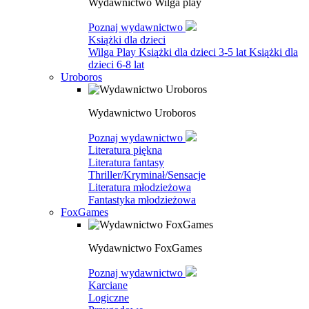
Wydawnictwo Wilga play
Poznaj wydawnictwo
Książki dla dzieci
Wilga Play
Książki dla dzieci 3-5 lat
Książki dla
dzieci 6-8 lat
Uroboros
Wydawnictwo Uroboros
Poznaj wydawnictwo
Literatura piękna
Literatura fantasy
Thriller/Kryminał/Sensacje
Literatura młodzieżowa
Fantastyka młodzieżowa
FoxGames
Wydawnictwo FoxGames
Poznaj wydawnictwo
Karciane
Logiczne