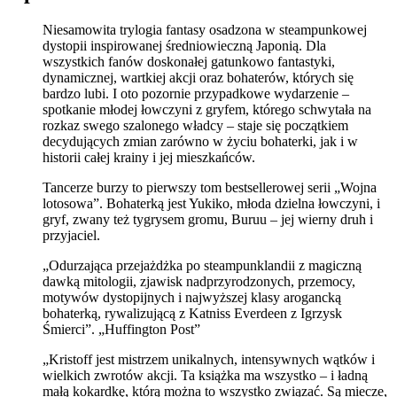
Niesamowita trylogia fantasy osadzona w steampunkowej
dystopii inspirowanej średniowieczną Japonią. Dla
wszystkich fanów doskonałej gatunkowo fantastyki,
dynamicznej, wartkiej akcji oraz bohaterów, których się
bardzo lubi. I oto pozornie przypadkowe wydarzenie –
spotkanie młodej łowczyni z gryfem, którego schwytała na
rozkaz swego szalonego władcy – staje się początkiem
decydujących zmian zarówno w życiu bohaterki, jak i w
historii całej krainy i jej mieszkańców.
Tancerze burzy to pierwszy tom bestsellerowej serii „Wojna
lotosowa”. Bohaterką jest Yukiko, młoda dzielna łowczyni, i
gryf, zwany też tygrysem gromu, Buruu – jej wierny druh i
przyjaciel.
„Odurzająca przejażdżka po steampunklandii z magiczną
dawką mitologii, zjawisk nadprzyrodzonych, przemocy,
motywów dystopijnych i najwyższej klasy arogancką
bohaterką, rywalizującą z Katniss Everdeen z Igrzysk
Śmierci”. „Huffington Post”
„Kristoff jest mistrzem unikalnych, intensywnych wątków i
wielkich zwrotów akcji. Ta książka ma wszystko – i ładną
małą kokardkę, którą można to wszystko związać. Są miecze,