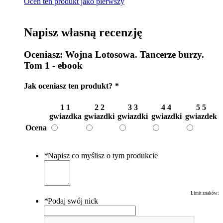
Oceń ten produkt jako pierwszy
Napisz własną recenzję
Oceniasz:
Wojna Lotosowa. Tancerze burzy.
Tom 1 - ebook
Jak oceniasz ten produkt?
*
1
1
2
2
3
3
4
4
5
5
gwiazdka
gwiazdki
gwiazdki
gwiazdki
gwiazdek
Ocena
*
Napisz co myślisz o tym produkcie
Limit znaków:
*
Podaj swój nick