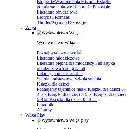
Biografie/Wspomnienia
Historia
Książki
popularnonaukowe
Reportaże
Pozostałe
Literatura obyczajowa
Erotyka i Romans
Thriller/Kryminał/Sensacje
Wilga
Wydawnictwo Wilga
Poznaj wydawnictwo
Literatura młodzieżowa
Literatura piękna dla młodzieży
Fantastyka
młodzieżowa
Young Adult
Lektury, pomoce szkolne
Szkoła podstawowa
Szkoła średnia
Książki dla dzieci
Poznajemy tajemnice nauki
Ksiązki dla dzieci 0-
2 lata
Książki dla dzieci 3-5 lat
Książki dla dzieci
6-8 lat
Ksiązki dla dzieci 9-12 lat
Poradniki
Albumy
Wilga Play