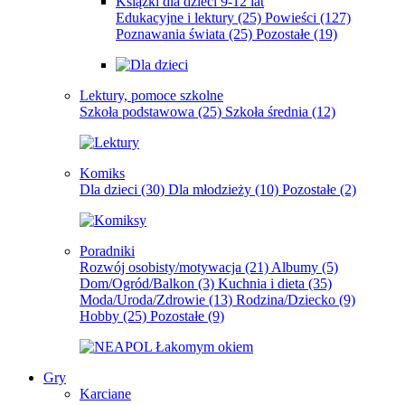
Książki dla dzieci 9-12 lat
Edukacyjne i lektury
(25)
Powieści
(127)
Poznawania świata
(25)
Pozostałe
(19)
Lektury, pomoce szkolne
Szkoła podstawowa
(25)
Szkoła średnia
(12)
Komiks
Dla dzieci
(30)
Dla młodzieży
(10)
Pozostałe
(2)
Poradniki
Rozwój osobisty/motywacja
(21)
Albumy
(5)
Dom/Ogród/Balkon
(3)
Kuchnia i dieta
(35)
Moda/Uroda/Zdrowie
(13)
Rodzina/Dziecko
(9)
Hobby
(25)
Pozostałe
(9)
Gry
Karciane