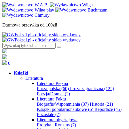
Darmowa przesyłka od 100zł!
0
Książki
Literatura
Literatura Piękna
Proza polska
(60)
Proza zagraniczna
(125)
Poezja/Dramat
(2)
Literatura Faktu
Biografie/Wspomnienia
(37)
Historia
(21)
Książki popularnonaukowe
(6)
Reportaże
(45)
Pozostałe
(7)
Literatura obyczajowa
Erotyka i Romans
(7)