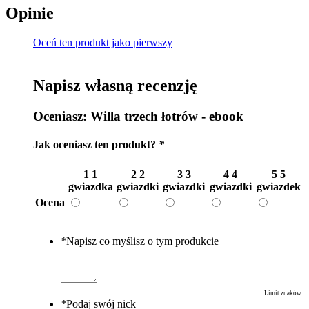
Opinie
Oceń ten produkt jako pierwszy
Napisz własną recenzję
Oceniasz:
Willa trzech łotrów - ebook
Jak oceniasz ten produkt?
*
1
1
2
2
3
3
4
4
5
5
gwiazdka
gwiazdki
gwiazdki
gwiazdki
gwiazdek
Ocena
*
Napisz co myślisz o tym produkcie
Limit znaków:
*
Podaj swój nick