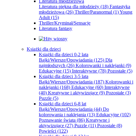
Literatura młodzieżowa
Literatura piękna dla młodzieży
(18)
Fantastyka
młodzieżowa
(26)
Thriller/Paranormal
(1)
Young
Adult
(15)
Thriller/Kryminał/Sensacje
Literatura fantasy
Książki dla dzieci
Książki dla dzieci 0-2 lata
Bajki/Wiersze/Opowiadania
(125)
Dla
najmłodszych
(26)
Kolorowanki i naklejanki
(9)
Edukacyjne
(15)
Interaktywne
(78)
Pozostałe
(5)
Książki dla dzieci 3-5 lata
Bajki/Wiersze/Opowiadania
(187)
Kolorowanki i
naklejanki
(168)
Edukacyjne
(60)
Interaktywne
(40)
Kreatywne i aktywizujące
(9)
Pozostałe
(3)
Puzzle
(5)
Książki dla dzieci 6-8 lat
Bajki/Wiersze/Opowiadania
(44)
Do
kolorowania i naklejania
(13)
Edukacyjne
(102)
Poznawanie świata
(86)
Kreatywne i
aktywizujące
(27)
Puzzle
(11)
Pozostałe
(8)
Powieści
(122)