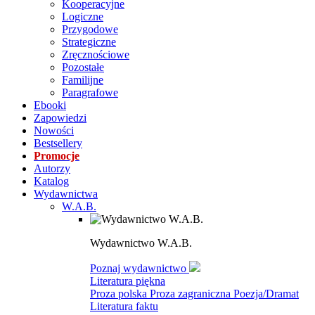
Kooperacyjne
Logiczne
Przygodowe
Strategiczne
Zręcznościowe
Pozostałe
Familijne
Paragrafowe
Ebooki
Zapowiedzi
Nowości
Bestsellery
Promocje
Autorzy
Katalog
Wydawnictwa
W.A.B.
Wydawnictwo W.A.B.
Poznaj wydawnictwo
Literatura piękna
Proza polska
Proza zagraniczna
Poezja/Dramat
Literatura faktu