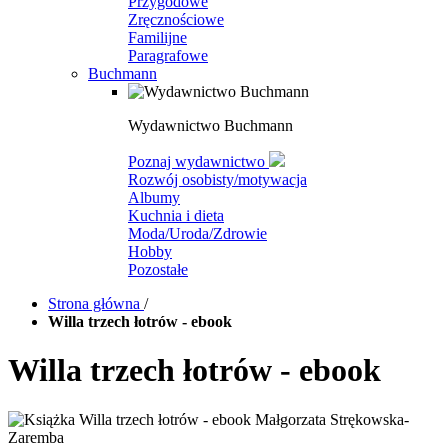
Przygodowe
Zręcznościowe
Familijne
Paragrafowe
Buchmann
Wydawnictwo Buchmann
Poznaj wydawnictwo
Rozwój osobisty/motywacja
Albumy
Kuchnia i dieta
Moda/Uroda/Zdrowie
Hobby
Pozostałe
Strona główna
/
Willa trzech łotrów - ebook
Willa trzech łotrów - ebook