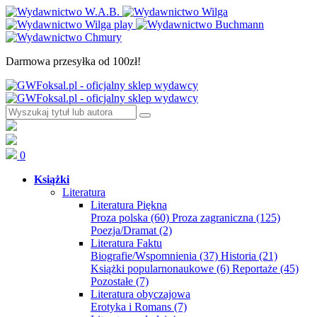
Darmowa przesyłka od 100zł!
0
Książki
Literatura
Literatura Piękna
Proza polska
(60)
Proza zagraniczna
(125)
Poezja/Dramat
(2)
Literatura Faktu
Biografie/Wspomnienia
(37)
Historia
(21)
Książki popularnonaukowe
(6)
Reportaże
(45)
Pozostałe
(7)
Literatura obyczajowa
Erotyka i Romans
(7)