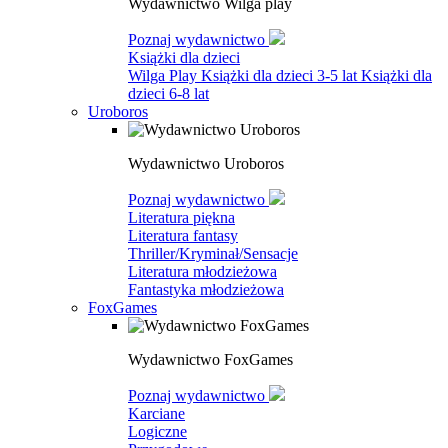
Wydawnictwo Wilga play
Poznaj wydawnictwo
Książki dla dzieci
Wilga Play
Książki dla dzieci 3-5 lat
Książki dla
dzieci 6-8 lat
Uroboros
Wydawnictwo Uroboros
Poznaj wydawnictwo
Literatura piękna
Literatura fantasy
Thriller/Kryminał/Sensacje
Literatura młodzieżowa
Fantastyka młodzieżowa
FoxGames
Wydawnictwo FoxGames
Poznaj wydawnictwo
Karciane
Logiczne