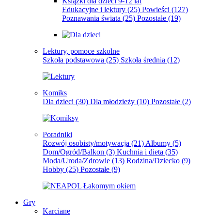
Książki dla dzieci 9-12 lat
Edukacyjne i lektury
(25)
Powieści
(127)
Poznawania świata
(25)
Pozostałe
(19)
Lektury, pomoce szkolne
Szkoła podstawowa
(25)
Szkoła średnia
(12)
Komiks
Dla dzieci
(30)
Dla młodzieży
(10)
Pozostałe
(2)
Poradniki
Rozwój osobisty/motywacja
(21)
Albumy
(5)
Dom/Ogród/Balkon
(3)
Kuchnia i dieta
(35)
Moda/Uroda/Zdrowie
(13)
Rodzina/Dziecko
(9)
Hobby
(25)
Pozostałe
(9)
Gry
Karciane