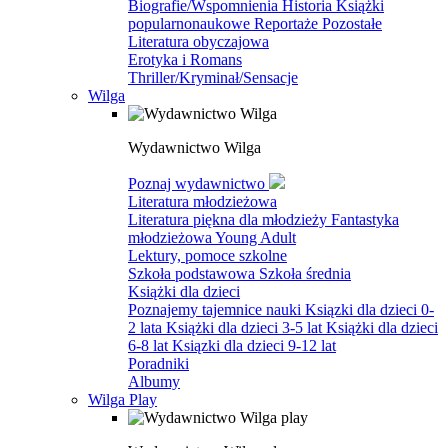
Biografie/Wspomnienia
Historia
Książki
popularnonaukowe
Reportaże
Pozostałe
Literatura obyczajowa
Erotyka i Romans
Thriller/Kryminał/Sensacje
Wilga
Wydawnictwo Wilga
Poznaj wydawnictwo
Literatura młodzieżowa
Literatura piękna dla młodzieży
Fantastyka
młodzieżowa
Young Adult
Lektury, pomoce szkolne
Szkoła podstawowa
Szkoła średnia
Książki dla dzieci
Poznajemy tajemnice nauki
Ksiązki dla dzieci 0-
2 lata
Książki dla dzieci 3-5 lat
Książki dla dzieci
6-8 lat
Ksiązki dla dzieci 9-12 lat
Poradniki
Albumy
Wilga Play