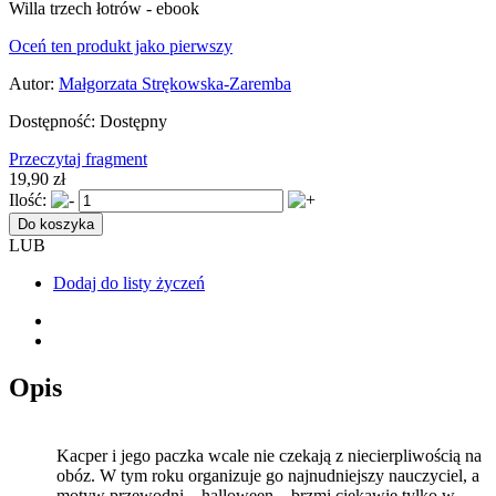
Willa trzech łotrów - ebook
Oceń ten produkt jako pierwszy
Autor:
Małgorzata Strękowska-Zaremba
Dostępność:
Dostępny
Przeczytaj fragment
19,90 zł
Ilość:
Do koszyka
LUB
Dodaj do listy życzeń
Opis
Kacper i jego paczka wcale nie czekają z niecierpliwością na
obóz. W tym roku organizuje go najnudniejszy nauczyciel, a
motyw przewodni – halloween – brzmi ciekawie tylko w