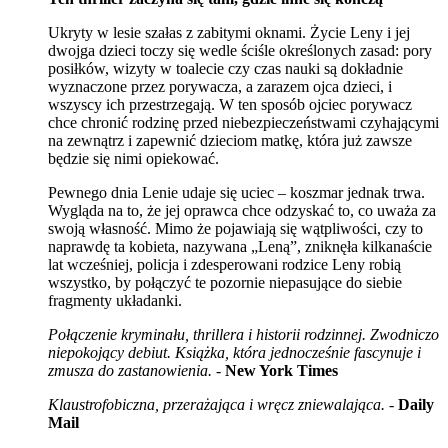
Ukryty w lesie szałas z zabitymi oknami. Życie Leny i jej
dwojga dzieci toczy się wedle ściśle określonych zasad: pory
posiłków, wizyty w toalecie czy czas nauki są dokładnie
wyznaczone przez porywacza, a zarazem ojca dzieci, i
wszyscy ich przestrzegają. W ten sposób ojciec porywacz
chce chronić rodzinę przed niebezpieczeństwami czyhającymi
na zewnątrz i zapewnić dzieciom matkę, która już zawsze
będzie się nimi opiekować.
Pewnego dnia Lenie udaje się uciec – koszmar jednak trwa.
Wygląda na to, że jej oprawca chce odzyskać to, co uważa za
swoją własność. Mimo że pojawiają się wątpliwości, czy to
naprawdę ta kobieta, nazywana „Leną”, zniknęła kilkanaście
lat wcześniej, policja i zdesperowani rodzice Leny robią
wszystko, by połączyć te pozornie niepasujące do siebie
fragmenty układanki.
Połączenie kryminału, thrillera i historii rodzinnej. Zwodniczo
niepokojący debiut. Książka, która jednocześnie fascynuje i
zmusza do zastanowienia.
-
New York Times
Klaustrofobiczna, przerażająca i wręcz zniewalająca.
-
Daily
Mail