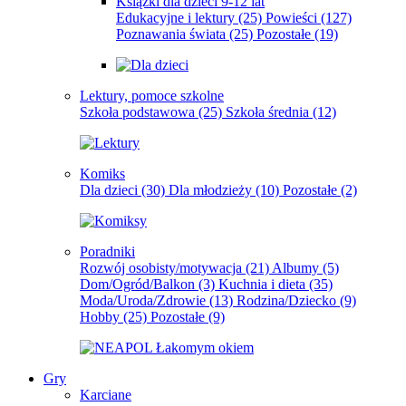
Książki dla dzieci 9-12 lat
Edukacyjne i lektury
(25)
Powieści
(127)
Poznawania świata
(25)
Pozostałe
(19)
Lektury, pomoce szkolne
Szkoła podstawowa
(25)
Szkoła średnia
(12)
Komiks
Dla dzieci
(30)
Dla młodzieży
(10)
Pozostałe
(2)
Poradniki
Rozwój osobisty/motywacja
(21)
Albumy
(5)
Dom/Ogród/Balkon
(3)
Kuchnia i dieta
(35)
Moda/Uroda/Zdrowie
(13)
Rodzina/Dziecko
(9)
Hobby
(25)
Pozostałe
(9)
Gry
Karciane