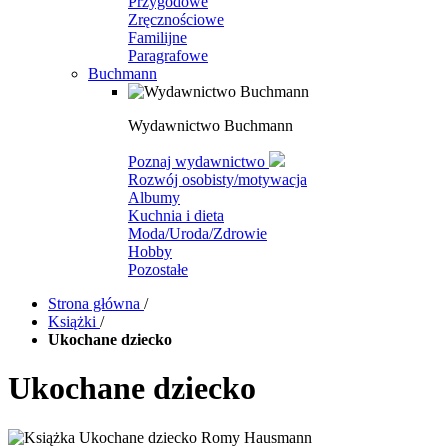
Przygodowe
Zręcznościowe
Familijne
Paragrafowe
Buchmann
Wydawnictwo Buchmann
Poznaj wydawnictwo
Rozwój osobisty/motywacja
Albumy
Kuchnia i dieta
Moda/Uroda/Zdrowie
Hobby
Pozostałe
Strona główna
/
Książki
/
Ukochane dziecko
Ukochane dziecko