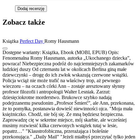
Dodaj recenzję
Zobacz także
Książka
Perfect Day
Romy Hausmann
Dostępne warianty:
Książka, Ebook (MOBI, EPUB)
Opis:
Fenomenalna Romy Hausmann, autorka „Ukochanego dziecka”,
powraca! Niebezpieczna podróż do najciemniejszych zakamarków
ludzkiej duszy Od czternastu lat w okolicach Berlina giną małe
dziewczynki – drogę do ich zwłok wskazują czerwone wstążki.
Policja wciąż nie może trafić na właściwy trop, aż pewnego
wieczoru – na oczach córki Ann – zostaje aresztowany słynny
profesor filozofii i antropologii Walter Lesniak. Zarzut:
dziesięciokrotne morderstwo. Brukowce szybko nadają
podejrzanemu pseudonim „Profesor Śmierć”, ale Ann, przekonana,
że to pomyłka, postanawia dowieść niewinności ojca. "Moja mała
księżniczko. Chodź, nie bój się. Ze mną będziesz bezpieczna.
Zaprowadzę cię w sekretne miejsce, mój skarbie, ale wcześniej
musimy rozwiesić kilka czerwonych wstążek tutaj w lesie,
popatrz…" "Klaustrofobiczna, przerażająca i boleśnie
przekonująca." „Daily Mail” "Jeżeli miałbyś przeczytać tylko jeden