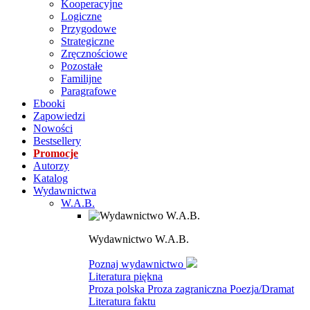
Kooperacyjne
Logiczne
Przygodowe
Strategiczne
Zręcznościowe
Pozostałe
Familijne
Paragrafowe
Ebooki
Zapowiedzi
Nowości
Bestsellery
Promocje
Autorzy
Katalog
Wydawnictwa
W.A.B.
Wydawnictwo W.A.B.
Poznaj wydawnictwo
Literatura piękna
Proza polska
Proza zagraniczna
Poezja/Dramat
Literatura faktu