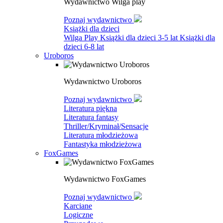
Wydawnictwo Wilga play
Poznaj wydawnictwo
Książki dla dzieci
Wilga Play
Książki dla dzieci 3-5 lat
Książki dla
dzieci 6-8 lat
Uroboros
Wydawnictwo Uroboros
Poznaj wydawnictwo
Literatura piękna
Literatura fantasy
Thriller/Kryminał/Sensacje
Literatura młodzieżowa
Fantastyka młodzieżowa
FoxGames
Wydawnictwo FoxGames
Poznaj wydawnictwo
Karciane
Logiczne