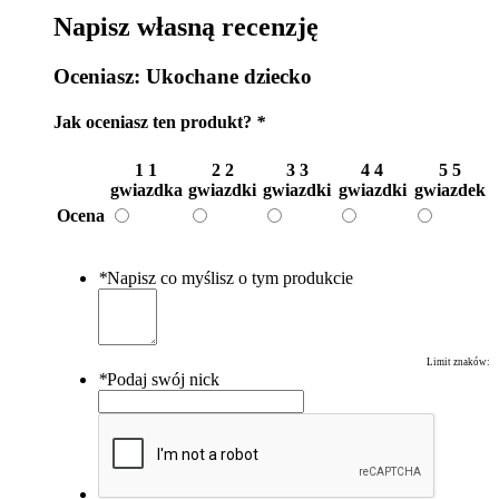
Napisz własną recenzję
Oceniasz:
Ukochane dziecko
Jak oceniasz ten produkt?
*
1
1
2
2
3
3
4
4
5
5
gwiazdka
gwiazdki
gwiazdki
gwiazdki
gwiazdek
Ocena
*
Napisz co myślisz o tym produkcie
Limit znaków:
*
Podaj swój nick