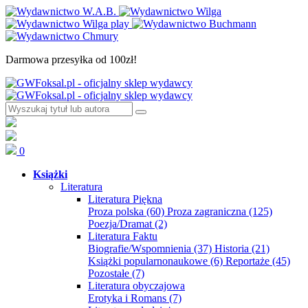
Darmowa przesyłka od 100zł!
0
Książki
Literatura
Literatura Piękna
Proza polska
(60)
Proza zagraniczna
(125)
Poezja/Dramat
(2)
Literatura Faktu
Biografie/Wspomnienia
(37)
Historia
(21)
Książki popularnonaukowe
(6)
Reportaże
(45)
Pozostałe
(7)
Literatura obyczajowa
Erotyka i Romans
(7)