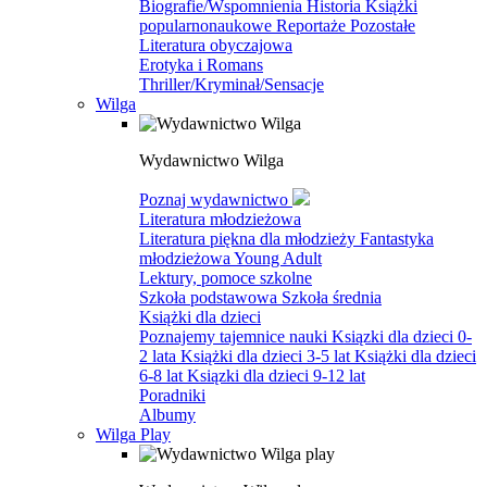
Biografie/Wspomnienia
Historia
Książki
popularnonaukowe
Reportaże
Pozostałe
Literatura obyczajowa
Erotyka i Romans
Thriller/Kryminał/Sensacje
Wilga
Wydawnictwo Wilga
Poznaj wydawnictwo
Literatura młodzieżowa
Literatura piękna dla młodzieży
Fantastyka
młodzieżowa
Young Adult
Lektury, pomoce szkolne
Szkoła podstawowa
Szkoła średnia
Książki dla dzieci
Poznajemy tajemnice nauki
Ksiązki dla dzieci 0-
2 lata
Książki dla dzieci 3-5 lat
Książki dla dzieci
6-8 lat
Ksiązki dla dzieci 9-12 lat
Poradniki
Albumy
Wilga Play