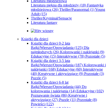
Literatura młodzieżowa
Literatura piękna dla młodzieży
(18)
Fantastyka
młodzieżowa
(26)
Thriller/Paranormal
(1)
Young
Adult
(15)
Thriller/Kryminał/Sensacje
Literatura fantasy
Książki dla dzieci
Książki dla dzieci 0-2 lata
Bajki/Wiersze/Opowiadania
(125)
Dla
najmłodszych
(26)
Kolorowanki i naklejanki
(9)
Edukacyjne
(15)
Interaktywne
(78)
Pozostałe
(5)
Książki dla dzieci 3-5 lata
Bajki/Wiersze/Opowiadania
(187)
Kolorowanki i
naklejanki
(168)
Edukacyjne
(60)
Interaktywne
(40)
Kreatywne i aktywizujące
(9)
Pozostałe
(3)
Puzzle
(5)
Książki dla dzieci 6-8 lat
Bajki/Wiersze/Opowiadania
(44)
Do
kolorowania i naklejania
(14)
Edukacyjne
(102)
Poznawanie świata
(86)
Kreatywne i
aktywizujące
(27)
Puzzle
(11)
Pozostałe
(8)
Powieści
(122)