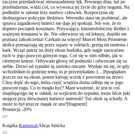
zaczyna prześladować nieuzasadniony lęk. Pewnego dnia, tuż po
przebudzeniu, widzi coś, co wywraca jej życie do góry nogami. Na
podłodze w salonie leży martwy człowiek. Rozpoczyna się
drobiazgowe policyjne śledztwo. Weronika stara się pozbierać, ale
sprawa zagadkowej śmierci nie daje jej spokoju. Nie wie, że to
dopiero początek koszmaru. Porywający, klaustrofobiczny thriller z
ważnymi tematami w tle. Nie oderwiesz się od lektury, dopóki nie
poznasz zakończenia! Czekam na więcej! Marcel Moss Promienie
słońca przesączają się przez szpary w roletach, grzeją mi ramiona i
kark. Wciąż patrzę na duży ekran budzika, gdy nagle zauważam
ruch w jego prawym górnym rogu. Coś się w nim odbiło, jak w
ciemnym lustrze. Odrywam głowę od poduszki i odwracam się za
siebie. Drzwi od sypialni są szeroko otwarte. Wydaje mi się, że gdy
wchodziłam tu godzinę temu, to je przymykałam. […]Spoglądam
jeszcze raz na ekran, potem kieruję wzrok z powrotem na drzwi.
Chcę dojść do tego, która część wnętrza domu odbija się w jego
prawym rogu. Co to mogło być? Mam wrażenie, że jest to coś
znajdującego się w oddali, za wejściem do sypialni, może liście juki
stojącej przy drewnianej barierce antresoli? Tuż obok są schody. A
może to był jeszcze majak ze snu?[fragment]
Promocja -20%
Książka
Karnawał
Alicja Sinicka