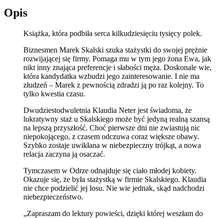
Opis
Książka, która podbiła serca kilkudziesięciu tysięcy polek.
Biznesmen Marek Skalski szuka stażystki do swojej prężnie
rozwijającej się firmy. Pomaga mu w tym jego żona Ewa, jak
nikt inny znająca preferencje i słabości męża. Doskonale wie,
która kandydatka wzbudzi jego zainteresowanie. I nie ma
złudzeń – Marek z pewnością zdradzi ją po raz kolejny. To
tylko kwestia czasu.
Dwudziestodwuletnia Klaudia Neter jest świadoma, że
lukratywny staż u Skalskiego może być jedyną realną szansą
na lepszą przyszłość. Choć pierwsze dni nie zwiastują nic
niepokojącego, z czasem odczuwa coraz większe obawy.
Szybko zostaje uwikłana w niebezpieczny trójkąt, a nowa
relacja zaczyna ją osaczać.
Tymczasem w Odrze odnajduje się ciało młodej kobiety.
Okazuje się, że była stażystką w firmie Skalskiego. Klaudia
nie chce podzielić jej losu. Nie wie jednak, skąd nadchodzi
niebezpieczeństwo.
„Zapraszam do lektury powieści, dzięki której weszłam do