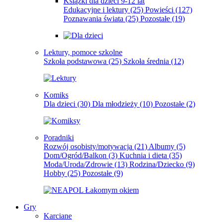
Książki dla dzieci 9-12 lat
Edukacyjne i lektury
(25)
Powieści
(127)
Poznawania świata
(25)
Pozostałe
(19)
Lektury, pomoce szkolne
Szkoła podstawowa
(25)
Szkoła średnia
(12)
Komiks
Dla dzieci
(30)
Dla młodzieży
(10)
Pozostałe
(2)
Poradniki
Rozwój osobisty/motywacja
(21)
Albumy
(5)
Dom/Ogród/Balkon
(3)
Kuchnia i dieta
(35)
Moda/Uroda/Zdrowie
(13)
Rodzina/Dziecko
(9)
Hobby
(25)
Pozostałe
(9)
Gry
Karciane