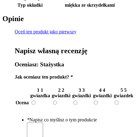
Typ okładki
miękka ze skrzydełkami
Opinie
Oceń ten produkt jako pierwszy
Napisz własną recenzję
Oceniasz:
Stażystka
Jak oceniasz ten produkt?
*
1
1
2
2
3
3
4
4
5
5
gwiazdka
gwiazdki
gwiazdki
gwiazdki
gwiazdek
Ocena
*
Napisz co myślisz o tym produkcie