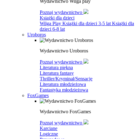
Wydawnictwo Wilga play
Poznaj wydawnictwo
Książki dla dzieci
Wilga Play
Książki dla dzieci 3-5 lat
Książki dla
dzieci 6-8 lat
Uroboros
Wydawnictwo Uroboros
Poznaj wydawnictwo
Literatura piękna
Literatura fantasy
Thriller/Kryminał/Sensacje
Literatura młodzieżowa
Fantastyka młodzieżowa
FoxGames
Wydawnictwo FoxGames
Poznaj wydawnictwo
Karciane
Logiczne