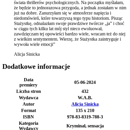
świata thrillerów psychologicznych. Na początku myślałam,
że będzie to jednorazowa przygoda, a jednak zostałam w nim
już na dobre. Zanurzyłam się w atmosferze napięcia i
niedomówień, które towarzyszą tego typu historiom. Pisząc
Stażystkę, odnalazłam swoje prawdziwe twórcze „ja” i choć
w ciągu tych kilku lat mój styl nieco ewoluował,
zawdzięczam tej opowieści bardzo wiele, wracam też do niej
z wielkim sentymentem. Wierzę, że Stażystka zaintryguje i
wywoła wiele emocji”
Alicja Sinicka
Dodatkowe informacje
Data
05-06-2024
premiery
Liczba stron
432
Wydawca
W.A.B.
Autor
Alicja Sinicka
Format
135 x 210
ISBN
978-83-8319-788-3
Kategoria
Kryminał, sensacja
Wydawcy