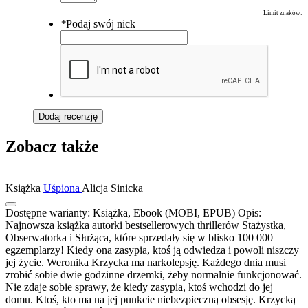
Limit znaków:
*
Podaj swój nick
Dodaj recenzję
Zobacz także
Książka
Uśpiona
Alicja Sinicka
Dostępne warianty:
Książka, Ebook (MOBI, EPUB)
Opis:
Najnowsza książka autorki bestsellerowych thrillerów Stażystka,
Obserwatorka i Służąca, które sprzedały się w blisko 100 000
egzemplarzy! Kiedy ona zasypia, ktoś ją odwiedza i powoli niszczy
jej życie. Weronika Krzycka ma narkolepsję. Każdego dnia musi
zrobić sobie dwie godzinne drzemki, żeby normalnie funkcjonować.
Nie zdaje sobie sprawy, że kiedy zasypia, ktoś wchodzi do jej
domu. Ktoś, kto ma na jej punkcie niebezpieczną obsesję. Krzycką