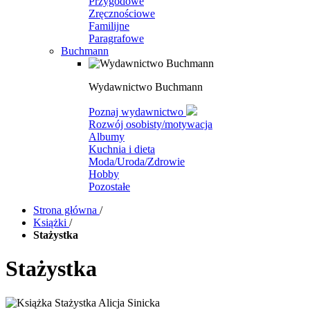
Przygodowe
Zręcznościowe
Familijne
Paragrafowe
Buchmann
Wydawnictwo Buchmann
Poznaj wydawnictwo
Rozwój osobisty/motywacja
Albumy
Kuchnia i dieta
Moda/Uroda/Zdrowie
Hobby
Pozostałe
Strona główna
/
Książki
/
Stażystka
Stażystka