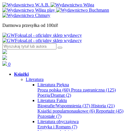
Darmowa przesyłka od 100zł!
0
Książki
Literatura
Literatura Piękna
Proza polska
(60)
Proza zagraniczna
(125)
Poezja/Dramat
(2)
Literatura Faktu
Biografie/Wspomnienia
(37)
Historia
(21)
Książki popularnonaukowe
(6)
Reportaże
(45)
Pozostałe
(7)
Literatura obyczajowa
Erotyka i Romans
(7)