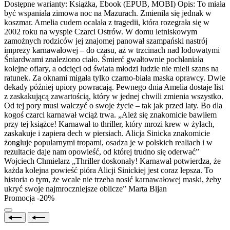
Dostępne warianty:
Książka, Ebook (EPUB, MOBI)
Opis:
To miała
być wspaniała zimowa noc na Mazurach. Zmieniła się jednak w
koszmar. Amelia cudem ocalała z tragedii, która rozegrała się w
2002 roku na wyspie Czarci Ostrów. W domu letniskowym
zamożnych rodziców jej znajomej panował szampański nastrój
imprezy karnawałowej – do czasu, aż w trzcinach nad lodowatymi
Śniardwami znaleziono ciało. Śmierć gwałtownie pochłaniała
kolejne ofiary, a odcięci od świata młodzi ludzie nie mieli szans na
ratunek. Za oknami migała tylko czarno-biała maska oprawcy. Dwie
dekady później upiory powracają. Pewnego dnia Amelia dostaje list
z zaskakującą zawartością, który w jednej chwili zmienia wszystko.
Od tej pory musi walczyć o swoje życie – tak jak przed laty. Bo dla
kogoś czarci karnawał wciąż trwa. „Ależ się znakomicie bawiłem
przy tej książce! Karnawał to thriller, który mrozi krew w żyłach,
zaskakuje i zapiera dech w piersiach. Alicja Sinicka znakomicie
żongluje popularnymi tropami, osadza je w polskich realiach i w
rezultacie daje nam opowieść, od której trudno się oderwać”
Wojciech Chmielarz „Thriller doskonały! Karnawał potwierdza, że
każda kolejna powieść pióra Alicji Sinickiej jest coraz lepsza. To
historia o tym, że wcale nie trzeba nosić karnawałowej maski, żeby
ukryć swoje najmroczniejsze oblicze” Marta Bijan
Promocja -20%