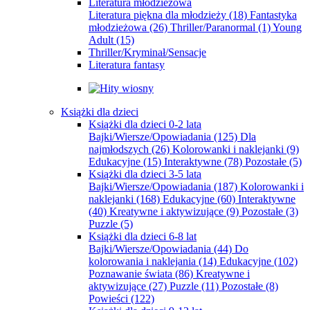
Literatura młodzieżowa
Literatura piękna dla młodzieży
(18)
Fantastyka
młodzieżowa
(26)
Thriller/Paranormal
(1)
Young
Adult
(15)
Thriller/Kryminał/Sensacje
Literatura fantasy
Książki dla dzieci
Książki dla dzieci 0-2 lata
Bajki/Wiersze/Opowiadania
(125)
Dla
najmłodszych
(26)
Kolorowanki i naklejanki
(9)
Edukacyjne
(15)
Interaktywne
(78)
Pozostałe
(5)
Książki dla dzieci 3-5 lata
Bajki/Wiersze/Opowiadania
(187)
Kolorowanki i
naklejanki
(168)
Edukacyjne
(60)
Interaktywne
(40)
Kreatywne i aktywizujące
(9)
Pozostałe
(3)
Puzzle
(5)
Książki dla dzieci 6-8 lat
Bajki/Wiersze/Opowiadania
(44)
Do
kolorowania i naklejania
(14)
Edukacyjne
(102)
Poznawanie świata
(86)
Kreatywne i
aktywizujące
(27)
Puzzle
(11)
Pozostałe
(8)
Powieści
(122)