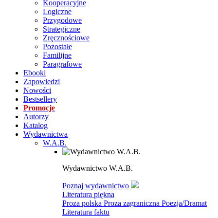
Kooperacyjne
Logiczne
Przygodowe
Strategiczne
Zręcznościowe
Pozostałe
Familijne
Paragrafowe
Ebooki
Zapowiedzi
Nowości
Bestsellery
Promocje
Autorzy
Katalog
Wydawnictwa
W.A.B.
Wydawnictwo W.A.B.
Poznaj wydawnictwo
Literatura piękna
Proza polska
Proza zagraniczna
Poezja/Dramat
Literatura faktu