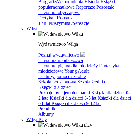
Biografie/Wspomnienia
Historia
Książki
popularnonaukowe
Reportaże
Pozostałe
Literatura obyczajowa
Erotyka i Romans
Thriller/Kryminał/Sensacje
Wilga
Wydawnictwo Wilga
Poznaj wydawnictwo
Literatura młodzieżowa
Literatura piękna dla młodzieży
Fantastyka
młodzieżowa
Young Adult
Lektury, pomoce szkolne
Szkoła podstawowa
Szkoła średnia
Książki dla dzieci
Poznajemy tajemnice nauki
Ksiązki dla dzieci 0-
2 lata
Książki dla dzieci 3-5 lat
Książki dla dzieci
6-8 lat
Ksiązki dla dzieci 9-12 lat
Poradniki
Albumy
Wilga Play