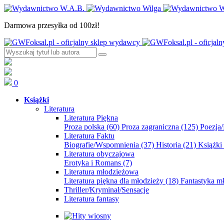
Darmowa przesyłka od 100zł!
0
Książki
Literatura
Literatura Piękna
Proza polska
(60)
Proza zagraniczna
(125)
Poezja
Literatura Faktu
Biografie/Wspomnienia
(37)
Historia
(21)
Książki
Literatura obyczajowa
Erotyka i Romans
(7)
Literatura młodzieżowa
Literatura piękna dla młodzieży
(18)
Fantastyka 
Thriller/Kryminał/Sensacje
Literatura fantasy