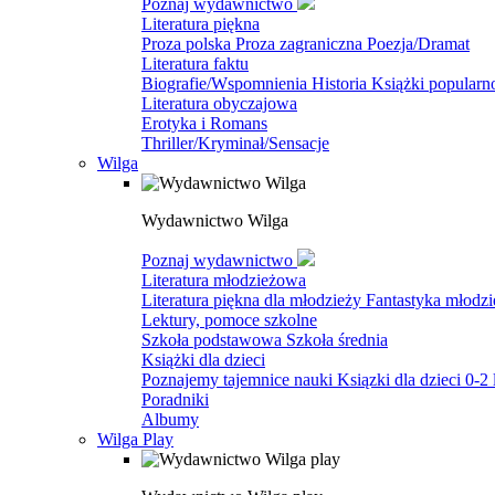
Poznaj wydawnictwo
Literatura piękna
Proza polska
Proza zagraniczna
Poezja/Dramat
Literatura faktu
Biografie/Wspomnienia
Historia
Książki popular
Literatura obyczajowa
Erotyka i Romans
Thriller/Kryminał/Sensacje
Wilga
Wydawnictwo Wilga
Poznaj wydawnictwo
Literatura młodzieżowa
Literatura piękna dla młodzieży
Fantastyka młodz
Lektury, pomoce szkolne
Szkoła podstawowa
Szkoła średnia
Książki dla dzieci
Poznajemy tajemnice nauki
Ksiązki dla dzieci 0-2 
Poradniki
Albumy
Wilga Play