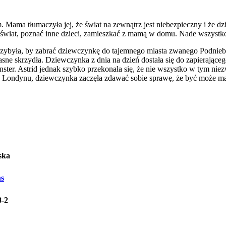
rem. Mama tłumaczyła jej, że świat na zewnątrz jest niebezpieczny i że
 świat, poznać inne dzieci, zamieszkać z mamą w domu. Nade wszystko
. Przybyła, by zabrać dziewczynkę do tajemnego miasta zwanego Pod
własne skrzydła. Dziewczynka z dnia na dzień dostała się do zapierające
ster. Astrid jednak szybko przekonała się, że nie wszystko w tym niez
o Londynu, dziewczynka zaczęła zdawać sobie sprawę, że być może ma
ska
s
8-2