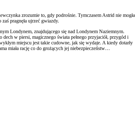
 dziewczynka zrozumie to, gdy podrośnie. Tymczasem Astrid nie mogła
 zaś pragnęła ujrzeć gwiazdy.
niebnym Londynem, znajdującego się nad Londynem Naziemnym.
go dech w piersi, magicznego świata pełnego przyjaciół, przygód i
wykłym miejscu jest takie cudowne, jak się wydaje. A kiedy dotarły
ma miała rację co do grożących jej niebezpieczeństw…