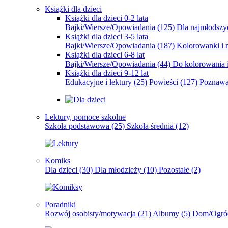
Książki dla dzieci
Książki dla dzieci 0-2 lata
Bajki/Wiersze/Opowiadania
(125)
Dla najmłodsz
Książki dla dzieci 3-5 lata
Bajki/Wiersze/Opowiadania
(187)
Kolorowanki i 
Książki dla dzieci 6-8 lat
Bajki/Wiersze/Opowiadania
(44)
Do kolorowania i
Książki dla dzieci 9-12 lat
Edukacyjne i lektury
(25)
Powieści
(127)
Poznawa
Lektury, pomoce szkolne
Szkoła podstawowa
(25)
Szkoła średnia
(12)
Komiks
Dla dzieci
(30)
Dla młodzieży
(10)
Pozostałe
(2)
Poradniki
Rozwój osobisty/motywacja
(21)
Albumy
(5)
Dom/Ogró