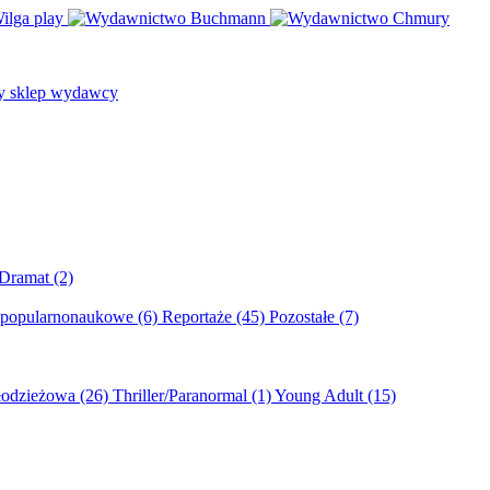
/Dramat
(2)
 popularnonaukowe
(6)
Reportaże
(45)
Pozostałe
(7)
młodzieżowa
(26)
Thriller/Paranormal
(1)
Young Adult
(15)