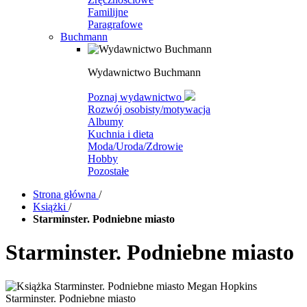
Familijne
Paragrafowe
Buchmann
Wydawnictwo Buchmann
Poznaj wydawnictwo
Rozwój osobisty/motywacja
Albumy
Kuchnia i dieta
Moda/Uroda/Zdrowie
Hobby
Pozostałe
Strona główna
/
Książki
/
Starminster. Podniebne miasto
Starminster. Podniebne miasto
Starminster. Podniebne miasto