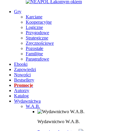
Gry
Karciane
Kooperacyjne
Logiczne
Przygodowe
Strategiczne
Zręcznościowe
Pozostałe
Familijne
Paragrafowe
Ebooki
Zapowiedzi
Nowości
Bestsellery
Promocje
Autorzy
Katalog
Wydawnictwa
W.A.B.
Wydawnictwo W.A.B.