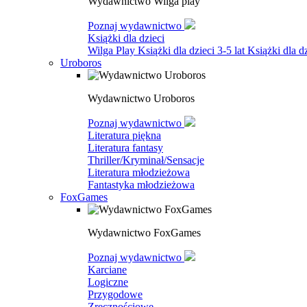
Wydawnictwo Wilga play
Poznaj wydawnictwo
Książki dla dzieci
Wilga Play
Książki dla dzieci 3-5 lat
Książki dla dz
Uroboros
Wydawnictwo Uroboros
Poznaj wydawnictwo
Literatura piękna
Literatura fantasy
Thriller/Kryminał/Sensacje
Literatura młodzieżowa
Fantastyka młodzieżowa
FoxGames
Wydawnictwo FoxGames
Poznaj wydawnictwo
Karciane
Logiczne
Przygodowe
Zręcznościowe