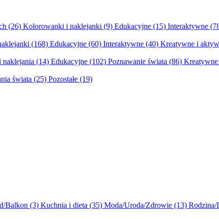
ych
(26)
Kolorowanki i naklejanki
(9)
Edukacyjne
(15)
Interaktywne
(7
naklejanki
(168)
Edukacyjne
(60)
Interaktywne
(40)
Kreatywne i aktyw
 naklejania
(14)
Edukacyjne
(102)
Poznawanie świata
(86)
Kreatywne 
nia świata
(25)
Pozostałe
(19)
d/Balkon
(3)
Kuchnia i dieta
(35)
Moda/Uroda/Zdrowie
(13)
Rodzina/