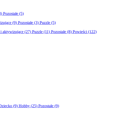
8)
Pozostałe
(5)
izujące
(9)
Pozostałe
(3)
Puzzle
(5)
i aktywizujące
(27)
Puzzle
(11)
Pozostałe
(8)
Powieści
(122)
Dziecko
(9)
Hobby
(25)
Pozostałe
(9)