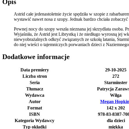
Opis
Astrid całe jedenastoletnie życie spędziła w szopie z rabarba
wystawić nawet nosa z szopy. Jednak bardzo chciała zobaczyć
Pewnej nocy do szopy weszła nieznana jej skrzydlata osoba
Wyjaśniła, że Astrid jest Librystką i że niedługo wyrosną jej 
niewyobrażalnych odkryć związanych ze szkołą latania, Starmin
do niej wieści o tajemniczych porwaniach dzieci z Naziemneg
Dodatkowe informacje
Data premiery
29-10-2025
Liczba stron
272
Seria
Starminster
Tłumacz
Patrycja Zaraw
Wydawca
Wilga
Autor
Megan Hopkin
Format
142 x 202
ISBN
978-83-8387-70
Kategoria Wydawcy
dla dzieci
Typ okładki
miękka