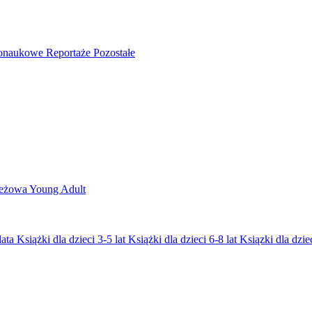
nonaukowe
Reportaże
Pozostałe
ieżowa
Young Adult
lata
Książki dla dzieci 3-5 lat
Książki dla dzieci 6-8 lat
Ksiązki dla dziec