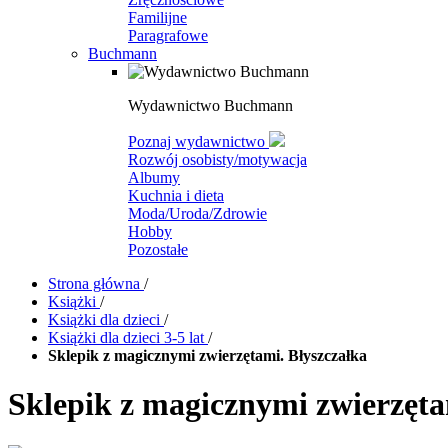
Familijne
Paragrafowe
Buchmann
Wydawnictwo Buchmann
Poznaj wydawnictwo
Rozwój osobisty/motywacja
Albumy
Kuchnia i dieta
Moda/Uroda/Zdrowie
Hobby
Pozostałe
Strona główna
/
Książki
/
Książki dla dzieci
/
Książki dla dzieci 3-5 lat
/
Sklepik z magicznymi zwierzętami. Błyszczałka
Sklepik z magicznymi zwierzęta