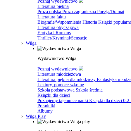
Poznaj wydawnictwo
Literatura piękna
Proza polska
Proza zagraniczna
Poezja/Dramat
Literatura faktu
Biografie/Wspomnienia
Historia
Książki popular
Literatura obyczajowa
Erotyka i Romans
Thriller/Kryminał/Sensacje
Wilga
Wydawnictwo Wilga
Poznaj wydawnictwo
Literatura młodzieżowa
Literatura piękna dla młodzieży
Fantastyka młodz
Lektury, pomoce szkolne
Szkoła podstawowa
Szkoła średnia
Książki dla dzieci
Poznajemy tajemnice nauki
Ksiązki dla dzieci 0-2 
Poradniki
Albumy
Wilga Play