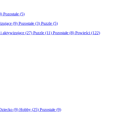
8)
Pozostałe
(5)
izujące
(9)
Pozostałe
(3)
Puzzle
(5)
i aktywizujące
(27)
Puzzle
(11)
Pozostałe
(8)
Powieści
(122)
Dziecko
(9)
Hobby
(25)
Pozostałe
(9)