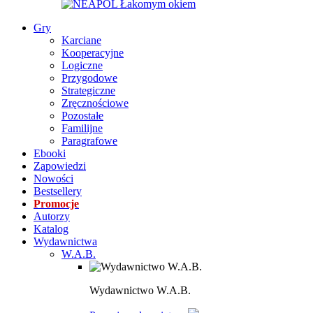
Gry
Karciane
Kooperacyjne
Logiczne
Przygodowe
Strategiczne
Zręcznościowe
Pozostałe
Familijne
Paragrafowe
Ebooki
Zapowiedzi
Nowości
Bestsellery
Promocje
Autorzy
Katalog
Wydawnictwa
W.A.B.
Wydawnictwo W.A.B.