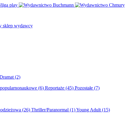
/Dramat
(2)
 popularnonaukowe
(6)
Reportaże
(45)
Pozostałe
(7)
młodzieżowa
(26)
Thriller/Paranormal
(1)
Young Adult
(15)