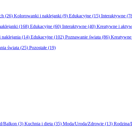
ych
(26)
Kolorowanki i naklejanki
(9)
Edukacyjne
(15)
Interaktywne
(7
naklejanki
(168)
Edukacyjne
(60)
Interaktywne
(40)
Kreatywne i aktyw
 naklejania
(14)
Edukacyjne
(102)
Poznawanie świata
(86)
Kreatywne 
nia świata
(25)
Pozostałe
(19)
d/Balkon
(3)
Kuchnia i dieta
(35)
Moda/Uroda/Zdrowie
(13)
Rodzina/