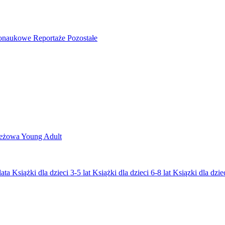
nonaukowe
Reportaże
Pozostałe
ieżowa
Young Adult
lata
Książki dla dzieci 3-5 lat
Książki dla dzieci 6-8 lat
Ksiązki dla dziec