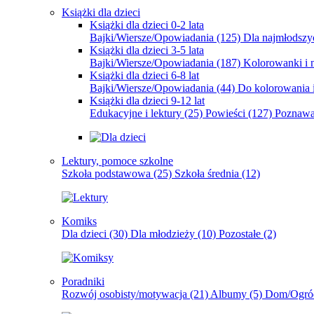
Książki dla dzieci
Książki dla dzieci 0-2 lata
Bajki/Wiersze/Opowiadania
(125)
Dla najmłodsz
Książki dla dzieci 3-5 lata
Bajki/Wiersze/Opowiadania
(187)
Kolorowanki i 
Książki dla dzieci 6-8 lat
Bajki/Wiersze/Opowiadania
(44)
Do kolorowania i
Książki dla dzieci 9-12 lat
Edukacyjne i lektury
(25)
Powieści
(127)
Poznawa
Lektury, pomoce szkolne
Szkoła podstawowa
(25)
Szkoła średnia
(12)
Komiks
Dla dzieci
(30)
Dla młodzieży
(10)
Pozostałe
(2)
Poradniki
Rozwój osobisty/motywacja
(21)
Albumy
(5)
Dom/Ogró