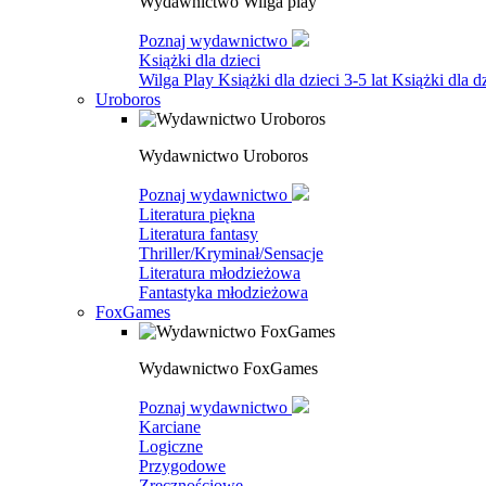
Wydawnictwo Wilga play
Poznaj wydawnictwo
Książki dla dzieci
Wilga Play
Książki dla dzieci 3-5 lat
Książki dla dz
Uroboros
Wydawnictwo Uroboros
Poznaj wydawnictwo
Literatura piękna
Literatura fantasy
Thriller/Kryminał/Sensacje
Literatura młodzieżowa
Fantastyka młodzieżowa
FoxGames
Wydawnictwo FoxGames
Poznaj wydawnictwo
Karciane
Logiczne
Przygodowe
Zręcznościowe