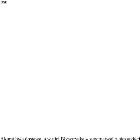
urat była dostawa, a w niej Błyszczałka – supernarwal o niezwykłej mo