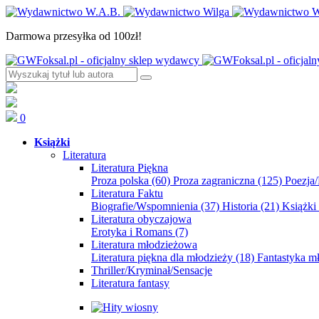
Darmowa przesyłka od 100zł!
0
Książki
Literatura
Literatura Piękna
Proza polska
(60)
Proza zagraniczna
(125)
Poezja
Literatura Faktu
Biografie/Wspomnienia
(37)
Historia
(21)
Książki
Literatura obyczajowa
Erotyka i Romans
(7)
Literatura młodzieżowa
Literatura piękna dla młodzieży
(18)
Fantastyka 
Thriller/Kryminał/Sensacje
Literatura fantasy