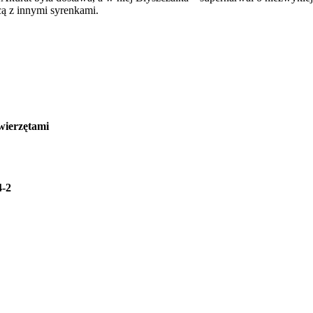
cą z innymi syrenkami.
wierzętami
4-2