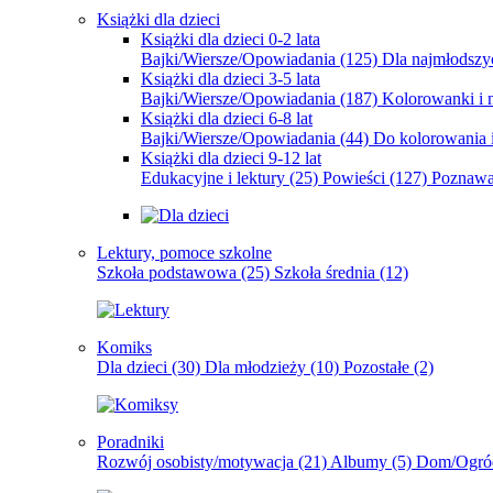
Książki dla dzieci
Książki dla dzieci 0-2 lata
Bajki/Wiersze/Opowiadania
(125)
Dla najmłodsz
Książki dla dzieci 3-5 lata
Bajki/Wiersze/Opowiadania
(187)
Kolorowanki i 
Książki dla dzieci 6-8 lat
Bajki/Wiersze/Opowiadania
(44)
Do kolorowania i
Książki dla dzieci 9-12 lat
Edukacyjne i lektury
(25)
Powieści
(127)
Poznawa
Lektury, pomoce szkolne
Szkoła podstawowa
(25)
Szkoła średnia
(12)
Komiks
Dla dzieci
(30)
Dla młodzieży
(10)
Pozostałe
(2)
Poradniki
Rozwój osobisty/motywacja
(21)
Albumy
(5)
Dom/Ogró