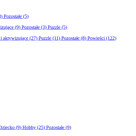
8)
Pozostałe
(5)
izujące
(9)
Pozostałe
(3)
Puzzle
(5)
i aktywizujące
(27)
Puzzle
(11)
Pozostałe
(8)
Powieści
(122)
Dziecko
(9)
Hobby
(25)
Pozostałe
(9)