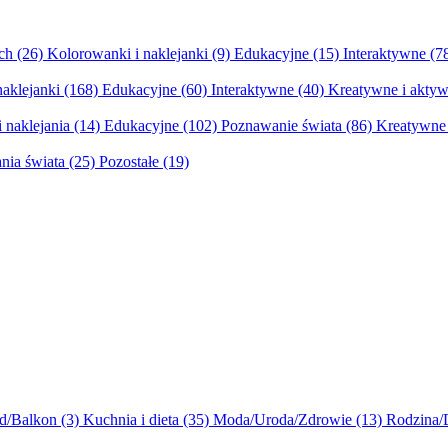
ych
(26)
Kolorowanki i naklejanki
(9)
Edukacyjne
(15)
Interaktywne
(7
naklejanki
(168)
Edukacyjne
(60)
Interaktywne
(40)
Kreatywne i aktyw
 naklejania
(14)
Edukacyjne
(102)
Poznawanie świata
(86)
Kreatywne 
nia świata
(25)
Pozostałe
(19)
d/Balkon
(3)
Kuchnia i dieta
(35)
Moda/Uroda/Zdrowie
(13)
Rodzina/