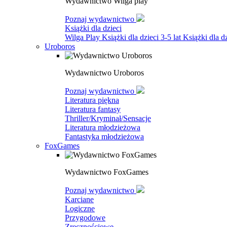
Wydawnictwo Wilga play
Poznaj wydawnictwo
Książki dla dzieci
Wilga Play
Książki dla dzieci 3-5 lat
Książki dla dz
Uroboros
Wydawnictwo Uroboros
Poznaj wydawnictwo
Literatura piękna
Literatura fantasy
Thriller/Kryminał/Sensacje
Literatura młodzieżowa
Fantastyka młodzieżowa
FoxGames
Wydawnictwo FoxGames
Poznaj wydawnictwo
Karciane
Logiczne
Przygodowe
Zręcznościowe