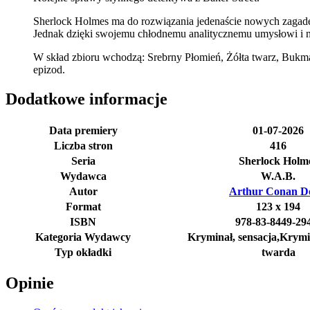
Sherlock Holmes ma do rozwiązania jedenaście nowych zagadek 
Jednak dzięki swojemu chłodnemu analitycznemu umysłowi i n
W skład zbioru wchodzą: Srebrny Płomień, Żółta twarz, Bukmac
epizod.
Dodatkowe informacje
Data premiery
01-07-2026
Liczba stron
416
Seria
Sherlock Holm
Wydawca
W.A.B.
Autor
Arthur Conan D
Format
123 x 194
ISBN
978-83-8449-29
Kategoria Wydawcy
Kryminał, sensacja,Krymi
Typ okładki
twarda
Opinie