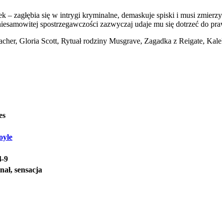
– zagłębia się w intrygi kryminalne, demaskuje spiski i musi zmierzyć
iesamowitej spostrzegawczości zazwyczaj udaje mu się dotrzeć do pr
her, Gloria Scott, Rytuał rodziny Musgrave, Zagadka z Reigate, Kaleka
es
oyle
4-9
nał, sensacja