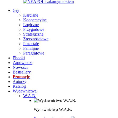
Gry
Karciane
Kooperacyjne
Logiczne
Przygodowe
Strategiczne
Zręcznościowe
Pozostałe
Familijne
Paragrafowe
Ebooki
Zapowiedzi
Nowości
Bestsellery
Promocje
Autorzy
Katalog
Wydawnictwa
W.A.B.
Wydawnictwo W.A.B.