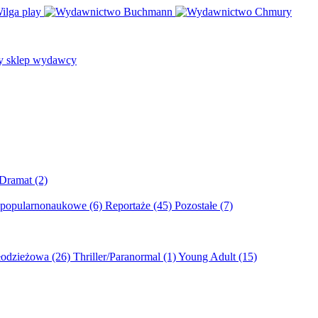
/Dramat
(2)
 popularnonaukowe
(6)
Reportaże
(45)
Pozostałe
(7)
młodzieżowa
(26)
Thriller/Paranormal
(1)
Young Adult
(15)