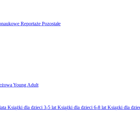
nonaukowe
Reportaże
Pozostałe
ieżowa
Young Adult
lata
Książki dla dzieci 3-5 lat
Książki dla dzieci 6-8 lat
Ksiązki dla dziec