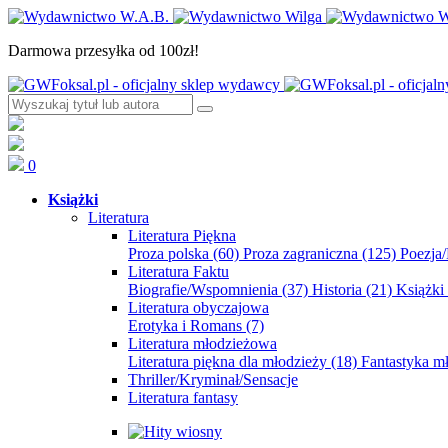
Darmowa przesyłka od 100zł!
0
Książki
Literatura
Literatura Piękna
Proza polska
(60)
Proza zagraniczna
(125)
Poezja
Literatura Faktu
Biografie/Wspomnienia
(37)
Historia
(21)
Książki
Literatura obyczajowa
Erotyka i Romans
(7)
Literatura młodzieżowa
Literatura piękna dla młodzieży
(18)
Fantastyka 
Thriller/Kryminał/Sensacje
Literatura fantasy