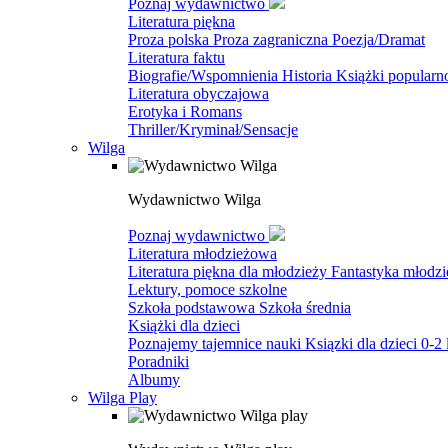
Poznaj wydawnictwo
Literatura piękna
Proza polska
Proza zagraniczna
Poezja/Dramat
Literatura faktu
Biografie/Wspomnienia
Historia
Książki popular
Literatura obyczajowa
Erotyka i Romans
Thriller/Kryminał/Sensacje
Wilga
Wydawnictwo Wilga
Poznaj wydawnictwo
Literatura młodzieżowa
Literatura piękna dla młodzieży
Fantastyka młodz
Lektury, pomoce szkolne
Szkoła podstawowa
Szkoła średnia
Książki dla dzieci
Poznajemy tajemnice nauki
Ksiązki dla dzieci 0-2 
Poradniki
Albumy
Wilga Play