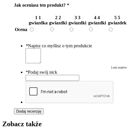
Jak oceniasz ten produkt?
*
1
1
2
2
3
3
4
4
5
5
gwiazdka
gwiazdki
gwiazdki
gwiazdki
gwiazdek
Ocena
*
Napisz co myślisz o tym produkcie
Limit znaków:
*
Podaj swój nick
Dodaj recenzję
Zobacz także