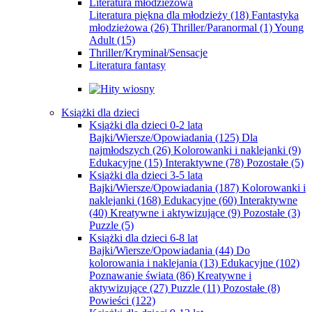
Literatura młodzieżowa
Literatura piękna dla młodzieży
(18)
Fantastyka
młodzieżowa
(26)
Thriller/Paranormal
(1)
Young
Adult
(15)
Thriller/Kryminał/Sensacje
Literatura fantasy
Książki dla dzieci
Książki dla dzieci 0-2 lata
Bajki/Wiersze/Opowiadania
(125)
Dla
najmłodszych
(26)
Kolorowanki i naklejanki
(9)
Edukacyjne
(15)
Interaktywne
(78)
Pozostałe
(5)
Książki dla dzieci 3-5 lata
Bajki/Wiersze/Opowiadania
(187)
Kolorowanki i
naklejanki
(168)
Edukacyjne
(60)
Interaktywne
(40)
Kreatywne i aktywizujące
(9)
Pozostałe
(3)
Puzzle
(5)
Książki dla dzieci 6-8 lat
Bajki/Wiersze/Opowiadania
(44)
Do
kolorowania i naklejania
(13)
Edukacyjne
(102)
Poznawanie świata
(86)
Kreatywne i
aktywizujące
(27)
Puzzle
(11)
Pozostałe
(8)
Powieści
(122)