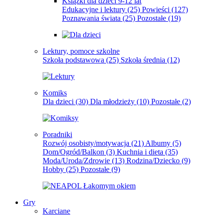
Książki dla dzieci 9-12 lat
Edukacyjne i lektury
(25)
Powieści
(127)
Poznawania świata
(25)
Pozostałe
(19)
Lektury, pomoce szkolne
Szkoła podstawowa
(25)
Szkoła średnia
(12)
Komiks
Dla dzieci
(30)
Dla młodzieży
(10)
Pozostałe
(2)
Poradniki
Rozwój osobisty/motywacja
(21)
Albumy
(5)
Dom/Ogród/Balkon
(3)
Kuchnia i dieta
(35)
Moda/Uroda/Zdrowie
(13)
Rodzina/Dziecko
(9)
Hobby
(25)
Pozostałe
(9)
Gry
Karciane