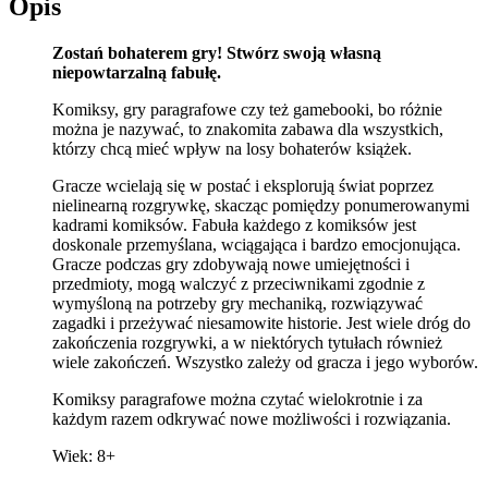
Opis
Zostań bohaterem gry! Stwórz swoją własną
niepowtarzalną fabułę.
Komiksy, gry paragrafowe czy też gamebooki, bo różnie
można je nazywać, to znakomita zabawa dla wszystkich,
którzy chcą mieć wpływ na losy bohaterów książek.
Gracze wcielają się w postać i eksplorują świat poprzez
nielinearną rozgrywkę, skacząc pomiędzy ponumerowanymi
kadrami komiksów. Fabuła każdego z komiksów jest
doskonale przemyślana, wciągająca i bardzo emocjonująca.
Gracze podczas gry zdobywają nowe umiejętności i
przedmioty, mogą walczyć z przeciwnikami zgodnie z
wymyśloną na potrzeby gry mechaniką, rozwiązywać
zagadki i przeżywać niesamowite historie. Jest wiele dróg do
zakończenia rozgrywki, a w niektórych tytułach również
wiele zakończeń. Wszystko zależy od gracza i jego wyborów.
Komiksy paragrafowe można czytać wielokrotnie i za
każdym razem odkrywać nowe możliwości i rozwiązania.
Wiek: 8+