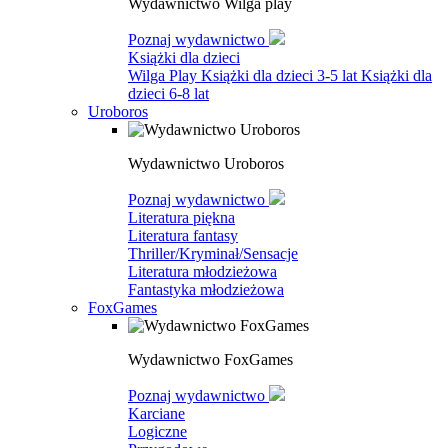
Wydawnictwo Wilga play
Poznaj wydawnictwo
Książki dla dzieci
Wilga Play
Książki dla dzieci 3-5 lat
Książki dla
dzieci 6-8 lat
Uroboros
Wydawnictwo Uroboros
Poznaj wydawnictwo
Literatura piękna
Literatura fantasy
Thriller/Kryminał/Sensacje
Literatura młodzieżowa
Fantastyka młodzieżowa
FoxGames
Wydawnictwo FoxGames
Poznaj wydawnictwo
Karciane
Logiczne