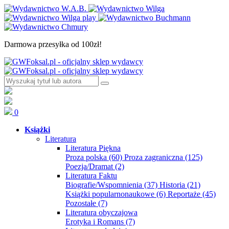
Darmowa przesyłka od 100zł!
0
Książki
Literatura
Literatura Piękna
Proza polska
(60)
Proza zagraniczna
(125)
Poezja/Dramat
(2)
Literatura Faktu
Biografie/Wspomnienia
(37)
Historia
(21)
Książki popularnonaukowe
(6)
Reportaże
(45)
Pozostałe
(7)
Literatura obyczajowa
Erotyka i Romans
(7)