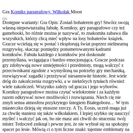
Gra
Komiks paragrafowy. Wilkołak
Moon
Dostępne warianty:
Gra
Opis:
Zostań bohaterem gry! Stwórz swoją
własną niepowtarzalną fabułę. Komiksy, gry paragrafowe czy też
gamebooki, bo różnie można je nazywać, to znakomita zabawa dla
wszystkich, którzy chcą mieć wpływ na losy bohaterów książek.
Gracze wcielają się w postać i eksplorują świat poprzez nielinearną
rozgrywkę, skacząc pomiędzy ponumerowanymi kadrami
komiksów. Fabuła każdego z komiksów jest doskonale
przemyślana, wciągająca i bardzo emocjonująca. Gracze podczas
gry zdobywają nowe umiejętności i przedmioty, mogą walczyć z
przeciwnikami zgodnie z wymyśloną na potrzeby gry mechaniką,
rozwiązywać zagadki i przeżywać niesamowite historie. Jest wiele
dróg do zakończenia rozgrywki, a w niektórych tytułach również
wiele zakończeń. Wszystko zależy od gracza i jego wyborów.
Komiksy paragrafowe można czytać wielokrotnie i za każdym
razem odkrywać nowe możliwości i rozwiązania. Niech cię nie
zmyli senna atmosfera przykrytego śniegiem Białegoboru… W tym
miasteczku dzieją się straszne rzeczy. A Ty, Eoras, uczeń maga już
za chwilę staniesz się także wilkołakiem. I lepiej szybko się nauczyć
myśleć i walczyć jak on, bo nie masz ani chwili do stracenia: twój
mistrz Tedocred zniknął i pewne jest, że nie wybrał się na spokojny
spacer po lesie. Mówią ci o tym liczne znaki: tajemne emblematy na