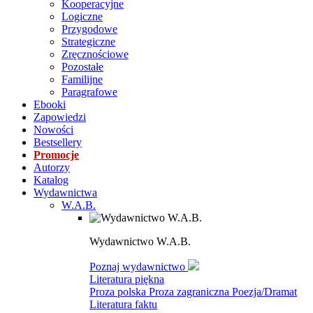
Kooperacyjne
Logiczne
Przygodowe
Strategiczne
Zręcznościowe
Pozostałe
Familijne
Paragrafowe
Ebooki
Zapowiedzi
Nowości
Bestsellery
Promocje
Autorzy
Katalog
Wydawnictwa
W.A.B.
Wydawnictwo W.A.B.
Poznaj wydawnictwo
Literatura piękna
Proza polska
Proza zagraniczna
Poezja/Dramat
Literatura faktu