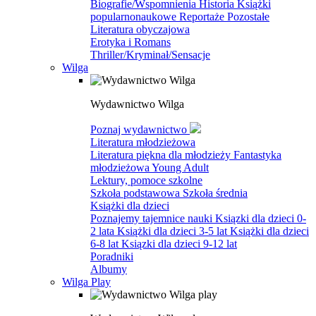
Biografie/Wspomnienia
Historia
Książki
popularnonaukowe
Reportaże
Pozostałe
Literatura obyczajowa
Erotyka i Romans
Thriller/Kryminał/Sensacje
Wilga
Wydawnictwo Wilga
Poznaj wydawnictwo
Literatura młodzieżowa
Literatura piękna dla młodzieży
Fantastyka
młodzieżowa
Young Adult
Lektury, pomoce szkolne
Szkoła podstawowa
Szkoła średnia
Książki dla dzieci
Poznajemy tajemnice nauki
Ksiązki dla dzieci 0-
2 lata
Książki dla dzieci 3-5 lat
Książki dla dzieci
6-8 lat
Ksiązki dla dzieci 9-12 lat
Poradniki
Albumy
Wilga Play