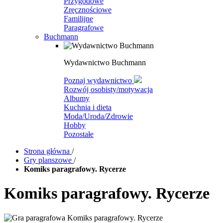
Przygodowe
Zręcznościowe
Familijne
Paragrafowe
Buchmann
Wydawnictwo Buchmann
Poznaj wydawnictwo
Rozwój osobisty/motywacja
Albumy
Kuchnia i dieta
Moda/Uroda/Zdrowie
Hobby
Pozostałe
Strona główna
/
Gry planszowe
/
Komiks paragrafowy. Rycerze
Komiks paragrafowy. Rycerze