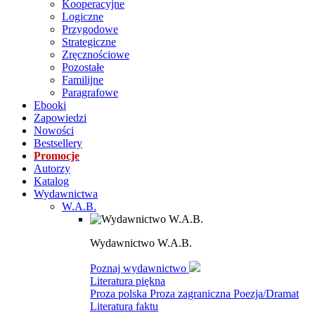
Kooperacyjne
Logiczne
Przygodowe
Strategiczne
Zręcznościowe
Pozostałe
Familijne
Paragrafowe
Ebooki
Zapowiedzi
Nowości
Bestsellery
Promocje
Autorzy
Katalog
Wydawnictwa
W.A.B.
Wydawnictwo W.A.B.
Poznaj wydawnictwo
Literatura piękna
Proza polska
Proza zagraniczna
Poezja/Dramat
Literatura faktu