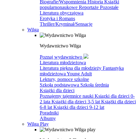
Biografie/Wspomnienia
Historia
Książki
popularnonaukowe
Reportaże
Pozostałe
Literatura obyczajowa
Erotyka i Romans
Thriller/Kryminał/Sensacje
Wilga
Wydawnictwo Wilga
Poznaj wydawnictwo
Literatura młodzieżowa
Literatura piękna dla młodzieży
Fantastyka
młodzieżowa
Young Adult
Lektury, pomoce szkolne
Szkoła podstawowa
Szkoła średnia
Książki dla dzieci
Poznajemy tajemnice nauki
Ksiązki dla dzieci 0-
2 lata
Książki dla dzieci 3-5 lat
Książki dla dzieci
6-8 lat
Ksiązki dla dzieci 9-12 lat
Poradniki
Albumy
Wilga Play