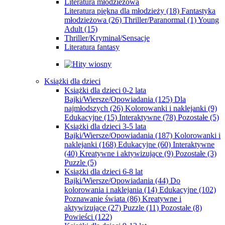
Literatura młodzieżowa
Literatura piękna dla młodzieży
(18)
Fantastyka
młodzieżowa
(26)
Thriller/Paranormal
(1)
Young
Adult
(15)
Thriller/Kryminał/Sensacje
Literatura fantasy
Książki dla dzieci
Książki dla dzieci 0-2 lata
Bajki/Wiersze/Opowiadania
(125)
Dla
najmłodszych
(26)
Kolorowanki i naklejanki
(9)
Edukacyjne
(15)
Interaktywne
(78)
Pozostałe
(5)
Książki dla dzieci 3-5 lata
Bajki/Wiersze/Opowiadania
(187)
Kolorowanki i
naklejanki
(168)
Edukacyjne
(60)
Interaktywne
(40)
Kreatywne i aktywizujące
(9)
Pozostałe
(3)
Puzzle
(5)
Książki dla dzieci 6-8 lat
Bajki/Wiersze/Opowiadania
(44)
Do
kolorowania i naklejania
(14)
Edukacyjne
(102)
Poznawanie świata
(86)
Kreatywne i
aktywizujące
(27)
Puzzle
(11)
Pozostałe
(8)
Powieści
(122)