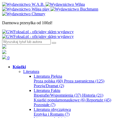
Darmowa przesyłka od 100zł!
0
Książki
Literatura
Literatura Piękna
Proza polska
(60)
Proza zagraniczna
(125)
Poezja/Dramat
(2)
Literatura Faktu
Biografie/Wspomnienia
(37)
Historia
(21)
Książki popularnonaukowe
(6)
Reportaże
(45)
Pozostałe
(7)
Literatura obyczajowa
Erotyka i Romans
(7)