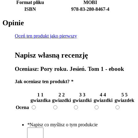
Format pliku
MOBI
ISBN
978-83-280-8467-4
Opinie
Oceń ten produkt jako pierwszy
Napisz własną recenzję
Oceniasz:
Pory roku. Jesień. Tom 1 - ebook
Jak oceniasz ten produkt?
*
1
1
2
2
3
3
4
4
5
5
gwiazdka
gwiazdki
gwiazdki
gwiazdki
gwiazdek
Ocena
*
Napisz co myślisz o tym produkcie