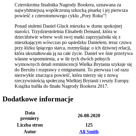
Czterokrotna finalistka Nagrody Bookera, uznawana za
najwybitniejszą współczesną szkocką pisarkę i jej pierwsza
powieść z czterotomowego cyklu „Pory Roku”!
Ponad stuletni Daniel Gluck mieszka w domu spokojnej
starości. Trzydziestoletnia Elisabeth Demand, która w
dzieciństwie wbrew woli swej matki zaprzyjaźniła się z
mieszkającym wówczas po sąsiedzku Danielem, teraz czuwa
przy łóżku śpiącego starca, rozmyślając o ich dziwnej relacji,
która ukształtowała ją na całe życie. Daniel we śnie przeżywa
własne wspomnienia, a w tle tych dwóch pełnych
wymownych detali reminiscencji Wielka Brytania szykuje się
do Brexitu i rozprawy z emigrantami. To pierwsza i od razu
niezwykle znacząca powieść, która mierzy się z nową
rzeczywistością społeczną Wielkiej Brytanii i reszty Europy.
Książka trafiła do finału Nagrody Bookera 2017.
Dodatkowe informacje
Data
26-08-2020
premiery
Liczba stron
125
Autor
Ali Smith