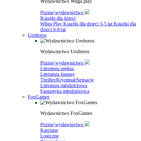
Wydawnictwo Wilga play
Poznaj wydawnictwo
Książki dla dzieci
Wilga Play
Książki dla dzieci 3-5 lat
Książki dla
dzieci 6-8 lat
Uroboros
Wydawnictwo Uroboros
Poznaj wydawnictwo
Literatura piękna
Literatura fantasy
Thriller/Kryminał/Sensacje
Literatura młodzieżowa
Fantastyka młodzieżowa
FoxGames
Wydawnictwo FoxGames
Poznaj wydawnictwo
Karciane
Logiczne