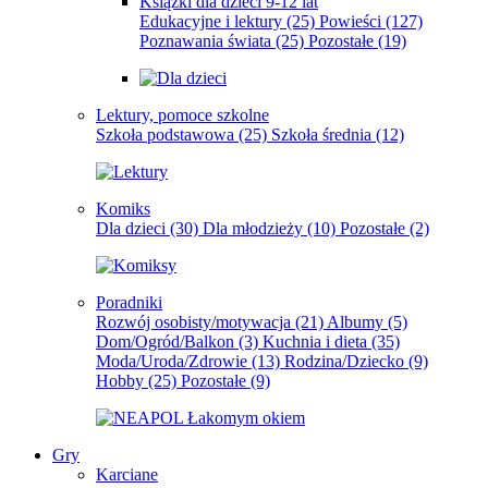
Książki dla dzieci 9-12 lat
Edukacyjne i lektury
(25)
Powieści
(127)
Poznawania świata
(25)
Pozostałe
(19)
Lektury, pomoce szkolne
Szkoła podstawowa
(25)
Szkoła średnia
(12)
Komiks
Dla dzieci
(30)
Dla młodzieży
(10)
Pozostałe
(2)
Poradniki
Rozwój osobisty/motywacja
(21)
Albumy
(5)
Dom/Ogród/Balkon
(3)
Kuchnia i dieta
(35)
Moda/Uroda/Zdrowie
(13)
Rodzina/Dziecko
(9)
Hobby
(25)
Pozostałe
(9)
Gry
Karciane