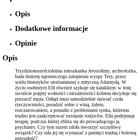
Opis
Dodatkowe informacje
Opinie
Opis
Trzydziestosześcioletnia mieszkanka Jerozolimy, archeolożka,
bada historię tajemniczego zatopienia wyspy Tery, przez
wielu historyków utożsamianej z mityczną Atlantydą. W
życiu osobistym Elli również szykuje się kataklizm: w imię
swoiście pojętej wolności i niezależności kobieta decyduje się
porzucić męża. Odtąd musi samodzielnie stawiać czoła
rzeczywistości, poradzić sobie z winą, żalem,
rozczarowaniem, a ponadto z problemami synka, któremu
trudno jest zaakceptować rozstanie rodziców. Ella podejmuje
terapię, podczas której zbliża się do prowadzącego ją
psychiatry. Czy tym razem zdoła stworzyć szczęśliwy
związek? Czy uda jej się wymazać z pamięci trudną i bolesną
przeszłość?