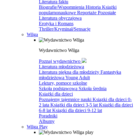
Literatura faktu
Biografie/Wspomnienia
Historia
Książki
popularnonaukowe
Reportaże
Pozostałe
Literatura obyczajowa
Erotyka i Romans
Thriller/Kryminał/Sensacje
Wilga
Wydawnictwo Wilga
Poznaj wydawnictwo
Literatura młodzieżowa
Literatura piękna dla młodzieży
Fantastyka
młodzieżowa
Young Adult
Lektury, pomoce szkolne
Szkoła podstawowa
Szkoła średnia
Książki dla dzieci
Poznajemy tajemnice nauki
Ksiązki dla dzieci 0-
2 lata
Książki dla dzieci 3-5 lat
Książki dla dzieci
6-8 lat
Ksiązki dla dzieci 9-12 lat
Poradniki
Albumy
Wilga Play