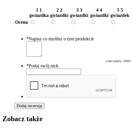
1
1
2
2
3
3
4
4
5
5
gwiazdka
gwiazdki
gwiazdki
gwiazdki
gwiazdek
Ocena
*
Napisz co myślisz o tym produkcie
Limit znaków:
10000
*
Podaj swój nick
Dodaj recenzję
Zobacz także