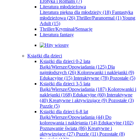
Erotyka i Romans
(7)
Literatura młodzieżowa
Literatura piękna dla młodzieży
(18)
Fantastyka
młodzieżowa
(26)
Thriller/Paranormal
(1)
Young
Adult
(15)
Thriller/Kryminał/Sensacje
Literatura fantasy
Książki dla dzieci
Książki dla dzieci 0-2 lata
Bajki/Wiersze/Opowiadania
(125)
Dla
najmłodszych
(26)
Kolorowanki i naklejanki
(9)
Edukacyjne
(15)
Interaktywne
(78)
Pozostałe
(5)
Książki dla dzieci 3-5 lata
Bajki/Wiersze/Opowiadania
(187)
Kolorowanki i
naklejanki
(168)
Edukacyjne
(60)
Interaktywne
(40)
Kreatywne i aktywizujące
(9)
Pozostałe
(3)
Puzzle
(5)
Książki dla dzieci 6-8 lat
Bajki/Wiersze/Opowiadania
(44)
Do
kolorowania i naklejania
(14)
Edukacyjne
(102)
Poznawanie świata
(86)
Kreatywne i
aktywizujące
(27)
Puzzle
(11)
Pozostałe
(8)