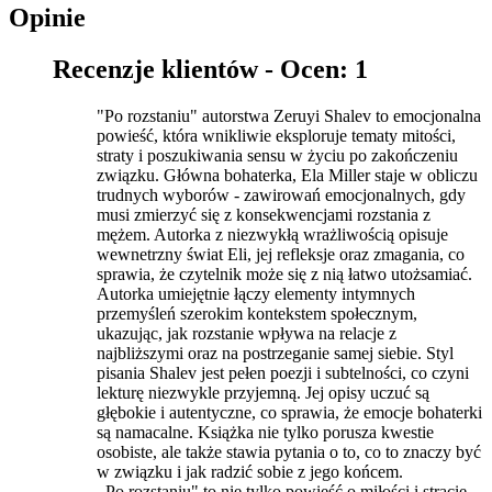
Opinie
Recenzje klientów -
Ocen: 1
"Po rozstaniu" autorstwa Zeruyi Shalev to emocjonalna
powieść, która wnikliwie eksploruje tematy mitości,
straty i poszukiwania sensu w życiu po zakończeniu
związku. Główna bohaterka, Ela Miller staje w obliczu
trudnych wyborów - zawirowań emocjonalnych, gdy
musi zmierzyć się z konsekwencjami rozstania z
mężem. Autorka z niezwykłą wrażliwością opisuje
wewnetrzny świat Eli, jej refleksje oraz zmagania, co
sprawia, że czytelnik może się z nią łatwo utożsamiać.
Autorka umiejętnie łączy elementy intymnych
przemyśleń szerokim kontekstem społecznym,
ukazując, jak rozstanie wpływa na relacje z
najbliższymi oraz na postrzeganie samej siebie. Styl
pisania Shalev jest pełen poezji i subtelności, co czyni
lekturę niezwykle przyjemną. Jej opisy uczuć są
głębokie i autentyczne, co sprawia, że emocje bohaterki
są namacalne. Książka nie tylko porusza kwestie
osobiste, ale także stawia pytania o to, co to znaczy być
w związku i jak radzić sobie z jego końcem.
,,Po rozstaniu" to nie tylko powieść o miłości i stracie,