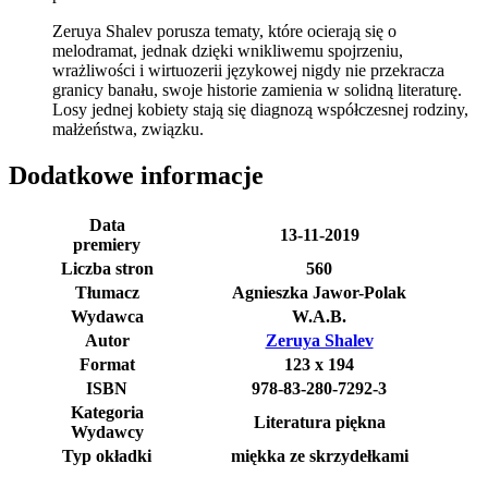
Zeruya Shalev porusza tematy, które ocierają się o
melodramat, jednak dzięki wnikliwemu spojrzeniu,
wrażliwości i wirtuozerii językowej nigdy nie przekracza
granicy banału, swoje historie zamienia w solidną literaturę.
Losy jednej kobiety stają się diagnozą współczesnej rodziny,
małżeństwa, związku.
Dodatkowe informacje
Data
13-11-2019
premiery
Liczba stron
560
Tłumacz
Agnieszka Jawor-Polak
Wydawca
W.A.B.
Autor
Zeruya Shalev
Format
123 x 194
ISBN
978-83-280-7292-3
Kategoria
Literatura piękna
Wydawcy
Typ okładki
miękka ze skrzydełkami