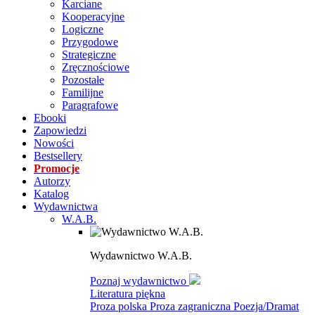
Karciane
Kooperacyjne
Logiczne
Przygodowe
Strategiczne
Zręcznościowe
Pozostałe
Familijne
Paragrafowe
Ebooki
Zapowiedzi
Nowości
Bestsellery
Promocje
Autorzy
Katalog
Wydawnictwa
W.A.B.
Wydawnictwo W.A.B.
Poznaj wydawnictwo
Literatura piękna
Proza polska
Proza zagraniczna
Poezja/Dramat