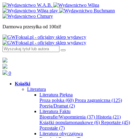
Darmowa przesyłka od 100zł!
0
Książki
Literatura
Literatura Piękna
Proza polska
(60)
Proza zagraniczna
(125)
Poezja/Dramat
(2)
Literatura Faktu
Biografie/Wspomnienia
(37)
Historia
(21)
Książki popularnonaukowe
(6)
Reportaże
(45)
Pozostałe
(7)
Literatura obyczajowa