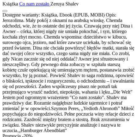
Książka
Co nam zostało
Zeruya Shalev
Dostępne warianty:
Książka, Ebook (EPUB, MOBI)
Opis:
Jerozolima. Mały pokój z oknami na arabską wioskę. Chemda
odchodzi, wie, że to ostatnie dni jej życia. Czuwają przy niej Dina i
Awner – córka, której nigdy nie umiała pokochać, i syn, którego
kochała zbyt mocno. Chemda wspomina: dzieciństwo w kibucu,
surowego ojca, jezioro, nad które zawsze uciekała, by schować się
przed światem. Dina nie chciała powtórzyć błędów matki, starała się
dać swojej córce wszystko, czego sama nigdy nie miała. Co zrobi,
gdy Nican zacznie się od niej oddalać? Awner jest sfrustrowany i
nieszczęśliwy. Gdy pewnego dnia zobaczy w szpitalu starszą
kobietę czule opiekującą się umierającym mężem, postanawia zrobić
wszystko, by ją poznać. Powieść Shalev to saga rodzinna, opowieść
o bliskości, tęsknocie i rozgoryczeniu, o odchodzeniu – i uwalnianiu
się od przeszłości. Żaden współczesny pisarz nie potrafi tak
przejmująco wyrazić nadziei, niepokoju, wahania i lęku.„Die Welt”
Jestem pod ogromnym wrażeniem "Co nam zostało". Shalev ma
prawdziwy dar. Rozumie najgłębsze ludzkie tajemnice i potraf
zmieniać je w opowieści.Szymon Peres, „Yedioth Ahronoth” Miłość
popychająca do niegodziwości. Pełne poczucia winy relacje dzieci z
rodzicami. Zazdrość między bratem a siostrą. Brak zrozumienia w
związku. Shalev niezwykle precyzyjnie analizuje i nazywa te
uczucia.„Hamburger Abendblatt”
Promocja -20%