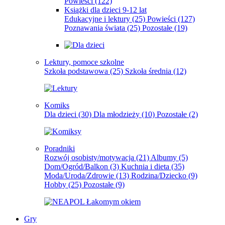
Powieści
(122)
Książki dla dzieci 9-12 lat
Edukacyjne i lektury
(25)
Powieści
(127)
Poznawania świata
(25)
Pozostałe
(19)
Lektury, pomoce szkolne
Szkoła podstawowa
(25)
Szkoła średnia
(12)
Komiks
Dla dzieci
(30)
Dla młodzieży
(10)
Pozostałe
(2)
Poradniki
Rozwój osobisty/motywacja
(21)
Albumy
(5)
Dom/Ogród/Balkon
(3)
Kuchnia i dieta
(35)
Moda/Uroda/Zdrowie
(13)
Rodzina/Dziecko
(9)
Hobby
(25)
Pozostałe
(9)
Gry