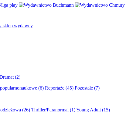
/Dramat
(2)
 popularnonaukowe
(6)
Reportaże
(45)
Pozostałe
(7)
młodzieżowa
(26)
Thriller/Paranormal
(1)
Young Adult
(15)