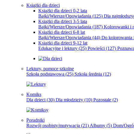
Książki dla dzieci
Książki dla dzieci 0-2 lata
Bajki/Wiersze/Opowiadania
(125)
Dla najmłodsz
Książki dla dzieci 3-5 lata
Bajki/Wiersze/Opowiadania
(187)
Kolorowanki i 
Książki dla dzieci 6-8 lat
Bajki/Wiersze/Opowiadania
(44)
Do kolorowania i
Książki dla dzieci 9-12 lat
Edukacyjne i lektury
(25)
Powieści
(127)
Poznawa
Lektury, pomoce szkolne
Szkoła podstawowa
(25)
Szkoła średnia
(12)
Komiks
Dla dzieci
(30)
Dla młodzieży
(10)
Pozostałe
(2)
Poradniki
Rozwój osobisty/motywacja
(21)
Albumy
(5)
Dom/Ogró