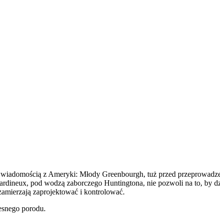
 wiadomością z Ameryki: Młody Greenbourgh, tuż przed przeprowadzen
n Jardineux, pod wodzą zaborczego Huntingtona, nie pozwoli na to, b
zamierzają zaprojektować i kontrolować.
esnego porodu.