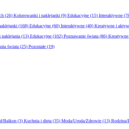
ych
(26)
Kolorowanki i naklejanki
(9)
Edukacyjne
(15)
Interaktywne
(7
naklejanki
(168)
Edukacyjne
(60)
Interaktywne
(40)
Kreatywne i aktyw
 naklejania
(13)
Edukacyjne
(102)
Poznawanie świata
(86)
Kreatywne 
nia świata
(25)
Pozostałe
(19)
d/Balkon
(3)
Kuchnia i dieta
(35)
Moda/Uroda/Zdrowie
(13)
Rodzina/