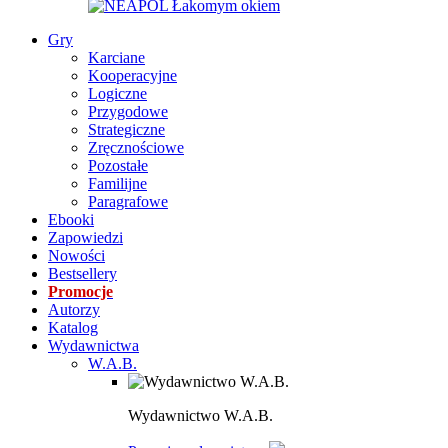
Gry
Karciane
Kooperacyjne
Logiczne
Przygodowe
Strategiczne
Zręcznościowe
Pozostałe
Familijne
Paragrafowe
Ebooki
Zapowiedzi
Nowości
Bestsellery
Promocje
Autorzy
Katalog
Wydawnictwa
W.A.B.
Wydawnictwo W.A.B.