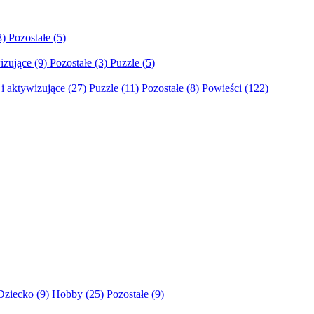
8)
Pozostałe
(5)
izujące
(9)
Pozostałe
(3)
Puzzle
(5)
i aktywizujące
(27)
Puzzle
(11)
Pozostałe
(8)
Powieści
(122)
Dziecko
(9)
Hobby
(25)
Pozostałe
(9)