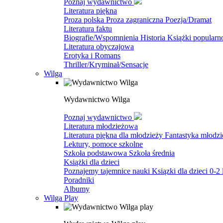
Poznaj wydawnictwo
Literatura piękna
Proza polska
Proza zagraniczna
Poezja/Dramat
Literatura faktu
Biografie/Wspomnienia
Historia
Książki popular
Literatura obyczajowa
Erotyka i Romans
Thriller/Kryminał/Sensacje
Wilga
Wydawnictwo Wilga
Poznaj wydawnictwo
Literatura młodzieżowa
Literatura piękna dla młodzieży
Fantastyka młodz
Lektury, pomoce szkolne
Szkoła podstawowa
Szkoła średnia
Książki dla dzieci
Poznajemy tajemnice nauki
Ksiązki dla dzieci 0-2 
Poradniki
Albumy
Wilga Play