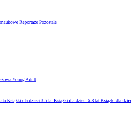
nonaukowe
Reportaże
Pozostałe
ieżowa
Young Adult
lata
Książki dla dzieci 3-5 lat
Książki dla dzieci 6-8 lat
Ksiązki dla dziec