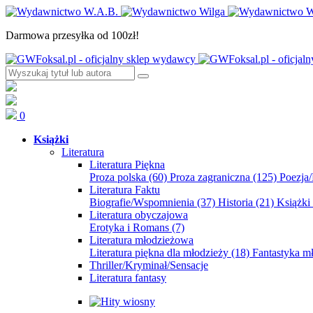
Darmowa przesyłka od 100zł!
0
Książki
Literatura
Literatura Piękna
Proza polska
(60)
Proza zagraniczna
(125)
Poezja
Literatura Faktu
Biografie/Wspomnienia
(37)
Historia
(21)
Książki
Literatura obyczajowa
Erotyka i Romans
(7)
Literatura młodzieżowa
Literatura piękna dla młodzieży
(18)
Fantastyka 
Thriller/Kryminał/Sensacje
Literatura fantasy