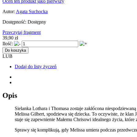
Oceń ten produkt jako pierwszy
Autor:
Agata Suchocka
Dostępność:
Dostępny
Przeczytaj fragment
39,90 zł
Ilość:
Do koszyka
LUB
Dodaj do listy życzeń
Opis
Sielanka Lothara i Thomasa zostaje zakłócona niespodziewaną
Melissa Gilbert, spodziewa się dziecka. To oczywiste, że kla
staje się zapewnienie Małemu Chrisowi idealnego życia, które 
Sprawy się komplikują, gdy Melissa umiera podczas przedwcz