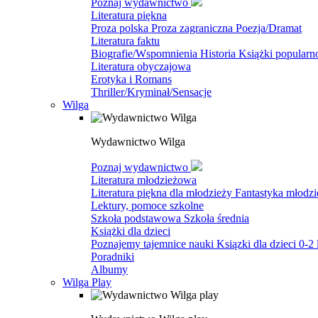
Poznaj wydawnictwo
Literatura piękna
Proza polska
Proza zagraniczna
Poezja/Dramat
Literatura faktu
Biografie/Wspomnienia
Historia
Książki popular
Literatura obyczajowa
Erotyka i Romans
Thriller/Kryminał/Sensacje
Wilga
Wydawnictwo Wilga
Poznaj wydawnictwo
Literatura młodzieżowa
Literatura piękna dla młodzieży
Fantastyka młodz
Lektury, pomoce szkolne
Szkoła podstawowa
Szkoła średnia
Książki dla dzieci
Poznajemy tajemnice nauki
Ksiązki dla dzieci 0-2 
Poradniki
Albumy
Wilga Play