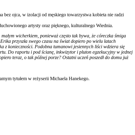
a bez ojca, w izolacji od męskiego towarzystwa kobieta nie radzi
duchowionego artysty oraz pięknego, kulturalnego Wiednia.
im małym wicherkiem, ponieważ często tak bywa, że córeczka śmiga
ą. Erika przyszła swego czasu na świat dopiero po wielu latach
ybka z konieczności. Podobna tumanowi jesiennych liści wdziera się
tu. Do raportu i pod ścianę, inkwizytor i pluton egzekucyjny w jednej
piero teraz, o tak późnej porze? Ostatni uczeń poszedł do domu już
 samym tytułem w reżyserii Michaela Hanekego.