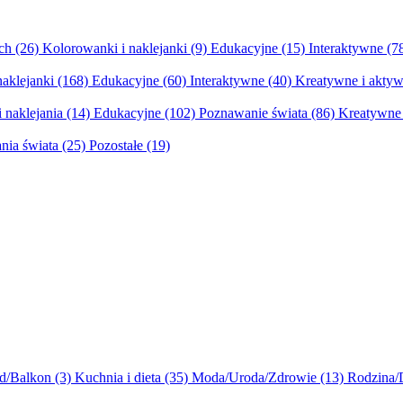
ych
(26)
Kolorowanki i naklejanki
(9)
Edukacyjne
(15)
Interaktywne
(7
naklejanki
(168)
Edukacyjne
(60)
Interaktywne
(40)
Kreatywne i aktyw
 naklejania
(14)
Edukacyjne
(102)
Poznawanie świata
(86)
Kreatywne 
nia świata
(25)
Pozostałe
(19)
d/Balkon
(3)
Kuchnia i dieta
(35)
Moda/Uroda/Zdrowie
(13)
Rodzina/