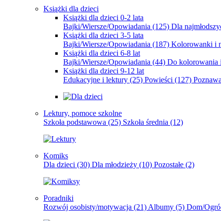
Książki dla dzieci
Książki dla dzieci 0-2 lata
Bajki/Wiersze/Opowiadania
(125)
Dla najmłodsz
Książki dla dzieci 3-5 lata
Bajki/Wiersze/Opowiadania
(187)
Kolorowanki i 
Książki dla dzieci 6-8 lat
Bajki/Wiersze/Opowiadania
(44)
Do kolorowania i
Książki dla dzieci 9-12 lat
Edukacyjne i lektury
(25)
Powieści
(127)
Poznawa
Lektury, pomoce szkolne
Szkoła podstawowa
(25)
Szkoła średnia
(12)
Komiks
Dla dzieci
(30)
Dla młodzieży
(10)
Pozostałe
(2)
Poradniki
Rozwój osobisty/motywacja
(21)
Albumy
(5)
Dom/Ogró