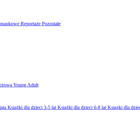
nonaukowe
Reportaże
Pozostałe
ieżowa
Young Adult
lata
Książki dla dzieci 3-5 lat
Książki dla dzieci 6-8 lat
Ksiązki dla dziec