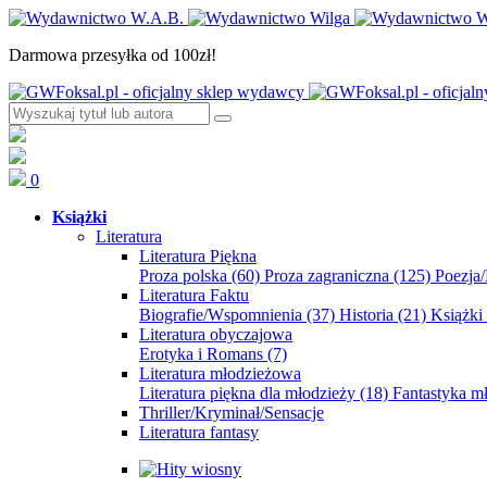
Darmowa przesyłka od 100zł!
0
Książki
Literatura
Literatura Piękna
Proza polska
(60)
Proza zagraniczna
(125)
Poezja
Literatura Faktu
Biografie/Wspomnienia
(37)
Historia
(21)
Książki
Literatura obyczajowa
Erotyka i Romans
(7)
Literatura młodzieżowa
Literatura piękna dla młodzieży
(18)
Fantastyka 
Thriller/Kryminał/Sensacje
Literatura fantasy