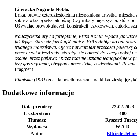
Literacka Nagroda Nobla.
Erika, prawie czterdziestoletnia niespełniona artystka, mieszk
sobie z własną seksualnością. Czy młody mężczyzna, który poja
Używając prowokujących konstrukcji językowych, autorka szarg
Nauczycielka gry na fortepianie, Erika Kohut, wpada jak wich
jak fryga. Stara się jakoś ujść matce. Erika dobija do czterdzi
trudnego małżeństwa. Ojciec natychmiast przekazał pałeczkę córc
przez drzwi mieszkania, starając się dotrzeć do swego pokoju n
osobie, przez państwo i przez rodzinę uznana jednogłośnie w p
trzy godziny temu, obsypany przez Erikę szyderstwami. Pewnie c
Fragment
Pianistka
(1983) została przetłumaczona na kilkadziesiąt jęz
Dodatkowe informacje
Data premiery
22-02-2023
Liczba stron
400
Tłumacz
Ryszard Turcz
Wydawca
W.A.B.
Autor
Elfriede Jelin