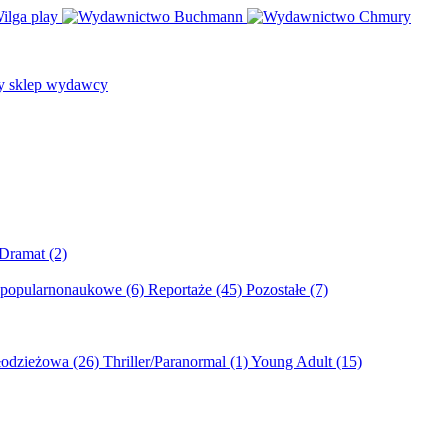
/Dramat
(2)
 popularnonaukowe
(6)
Reportaże
(45)
Pozostałe
(7)
młodzieżowa
(26)
Thriller/Paranormal
(1)
Young Adult
(15)