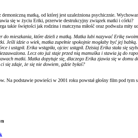
a z demoniczną matką, od której jest uzależniona psychicznie. Wychowan
wia się w życiu Eriki, przerwie destrukcyjny związek matki i córki?
a takie świętości jak rodzina i matczyna miłość oraz podważa mity u
er do mieszkania, które dzieli z matką. Matka lubi nazywać Erikę swo
estki. Jeśli idzie o wiek, matka zupełnie spokojnie mogłaby być jej babk
e i ustąpił. Erika wstąpiła, ojciec ustąpił. Dzisiaj Erika stała się sz
iezauważona. Lecz oto już staje przed nią mamuśka i stawia ją do rapor
rawach matki. Matka dopytuje się, dlaczego Erika zjawia się w domu do
i się zdaje, że się nie dowiem, gdzie byłaś?
yków. Na podstawie powieści w 2001 roku powstał głośny film pod tym
yn
ek