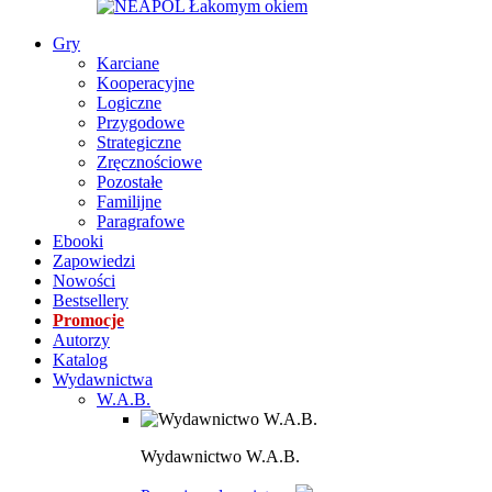
Gry
Karciane
Kooperacyjne
Logiczne
Przygodowe
Strategiczne
Zręcznościowe
Pozostałe
Familijne
Paragrafowe
Ebooki
Zapowiedzi
Nowości
Bestsellery
Promocje
Autorzy
Katalog
Wydawnictwa
W.A.B.
Wydawnictwo W.A.B.