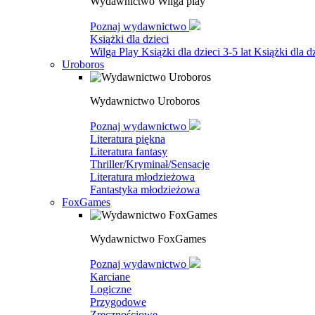
Wydawnictwo Wilga play
Poznaj wydawnictwo
Książki dla dzieci
Wilga Play
Książki dla dzieci 3-5 lat
Książki dla dz
Uroboros
Wydawnictwo Uroboros
Poznaj wydawnictwo
Literatura piękna
Literatura fantasy
Thriller/Kryminał/Sensacje
Literatura młodzieżowa
Fantastyka młodzieżowa
FoxGames
Wydawnictwo FoxGames
Poznaj wydawnictwo
Karciane
Logiczne
Przygodowe
Zręcznościowe