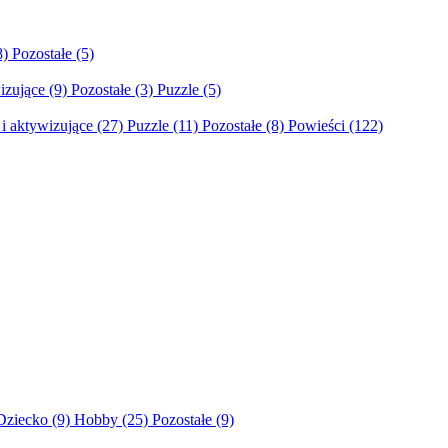
8)
Pozostałe
(5)
izujące
(9)
Pozostałe
(3)
Puzzle
(5)
i aktywizujące
(27)
Puzzle
(11)
Pozostałe
(8)
Powieści
(122)
Dziecko
(9)
Hobby
(25)
Pozostałe
(9)