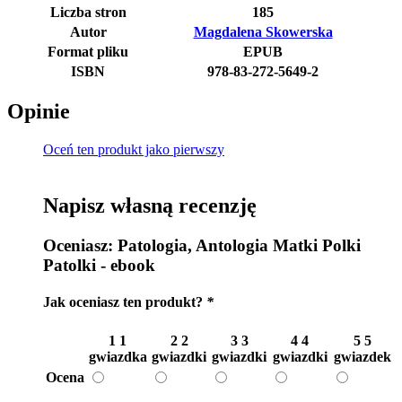
Liczba stron
185
Autor
Magdalena Skowerska
Format pliku
EPUB
ISBN
978-83-272-5649-2
Opinie
Oceń ten produkt jako pierwszy
Napisz własną recenzję
Oceniasz:
Patologia, Antologia Matki Polki
Patolki - ebook
Jak oceniasz ten produkt?
*
1
1
2
2
3
3
4
4
5
5
gwiazdka
gwiazdki
gwiazdki
gwiazdki
gwiazdek
Ocena