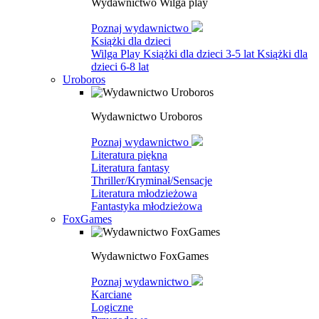
Wydawnictwo Wilga play
Poznaj wydawnictwo
Książki dla dzieci
Wilga Play
Książki dla dzieci 3-5 lat
Książki dla
dzieci 6-8 lat
Uroboros
Wydawnictwo Uroboros
Poznaj wydawnictwo
Literatura piękna
Literatura fantasy
Thriller/Kryminał/Sensacje
Literatura młodzieżowa
Fantastyka młodzieżowa
FoxGames
Wydawnictwo FoxGames
Poznaj wydawnictwo
Karciane
Logiczne