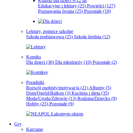
Książki dla dzieci 9-12 lat
Edukacyjne i lektury
(25)
Powieści
(127)
Poznawania świata
(25)
Pozostałe
(19)
Lektury, pomoce szkolne
Szkoła podstawowa
(25)
Szkoła średnia
(12)
Komiks
Dla dzieci
(30)
Dla młodzieży
(10)
Pozostałe
(2)
Poradniki
Rozwój osobisty/motywacja
(21)
Albumy
(5)
Dom/Ogród/Balkon
(3)
Kuchnia i dieta
(35)
Moda/Uroda/Zdrowie
(13)
Rodzina/Dziecko
(9)
Hobby
(25)
Pozostałe
(9)
Gry
Karciane