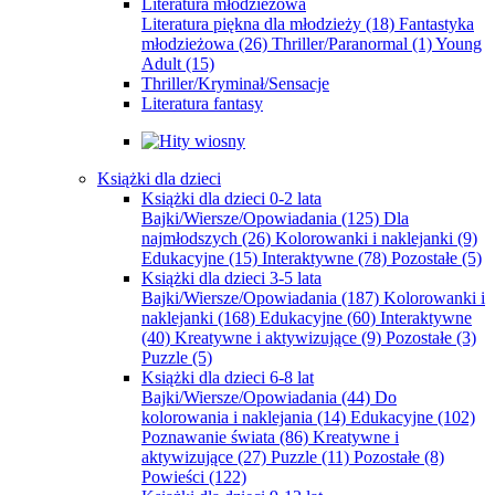
Literatura młodzieżowa
Literatura piękna dla młodzieży
(18)
Fantastyka
młodzieżowa
(26)
Thriller/Paranormal
(1)
Young
Adult
(15)
Thriller/Kryminał/Sensacje
Literatura fantasy
Książki dla dzieci
Książki dla dzieci 0-2 lata
Bajki/Wiersze/Opowiadania
(125)
Dla
najmłodszych
(26)
Kolorowanki i naklejanki
(9)
Edukacyjne
(15)
Interaktywne
(78)
Pozostałe
(5)
Książki dla dzieci 3-5 lata
Bajki/Wiersze/Opowiadania
(187)
Kolorowanki i
naklejanki
(168)
Edukacyjne
(60)
Interaktywne
(40)
Kreatywne i aktywizujące
(9)
Pozostałe
(3)
Puzzle
(5)
Książki dla dzieci 6-8 lat
Bajki/Wiersze/Opowiadania
(44)
Do
kolorowania i naklejania
(14)
Edukacyjne
(102)
Poznawanie świata
(86)
Kreatywne i
aktywizujące
(27)
Puzzle
(11)
Pozostałe
(8)
Powieści
(122)