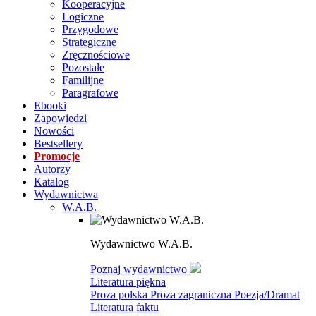
Kooperacyjne
Logiczne
Przygodowe
Strategiczne
Zręcznościowe
Pozostałe
Familijne
Paragrafowe
Ebooki
Zapowiedzi
Nowości
Bestsellery
Promocje
Autorzy
Katalog
Wydawnictwa
W.A.B.
Wydawnictwo W.A.B.
Poznaj wydawnictwo
Literatura piękna
Proza polska
Proza zagraniczna
Poezja/Dramat
Literatura faktu