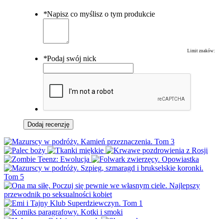
*
Napisz co myślisz o tym produkcie
Limit znaków:
*
Podaj swój nick
Dodaj recenzję