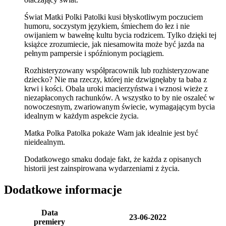
Świat Matki Polki Patolki kusi błyskotliwym poczuciem
humoru, soczystym językiem, śmiechem do łez i nie
owijaniem w bawełnę kultu bycia rodzicem. Tylko dzięki tej
książce zrozumiecie, jak niesamowita może być jazda na
pełnym pampersie i spóźnionym pociągiem.
Rozhisteryzowany współpracownik lub rozhisteryzowane
dziecko? Nie ma rzeczy, której nie dzwignęłaby ta baba z
krwi i kości. Obala uroki macierzyństwa i wznosi wieże z
niezapłaconych rachunków. A wszystko to by nie oszaleć w
nowoczesnym, zwariowanym świecie, wymagającym bycia
idealnym w każdym aspekcie życia.
Matka Polka Patolka pokaże Wam jak idealnie jest być
nieidealnym.
Dodatkowego smaku dodaje fakt, że każda z opisanych
historii jest zainspirowana wydarzeniami z życia.
Dodatkowe informacje
Data
23-06-2022
premiery