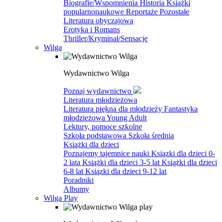
Biografie/Wspomnienia
Historia
Książki
popularnonaukowe
Reportaże
Pozostałe
Literatura obyczajowa
Erotyka i Romans
Thriller/Kryminał/Sensacje
Wilga
Wydawnictwo Wilga
Poznaj wydawnictwo
Literatura młodzieżowa
Literatura piękna dla młodzieży
Fantastyka
młodzieżowa
Young Adult
Lektury, pomoce szkolne
Szkoła podstawowa
Szkoła średnia
Książki dla dzieci
Poznajemy tajemnice nauki
Ksiązki dla dzieci 0-
2 lata
Książki dla dzieci 3-5 lat
Książki dla dzieci
6-8 lat
Ksiązki dla dzieci 9-12 lat
Poradniki
Albumy
Wilga Play