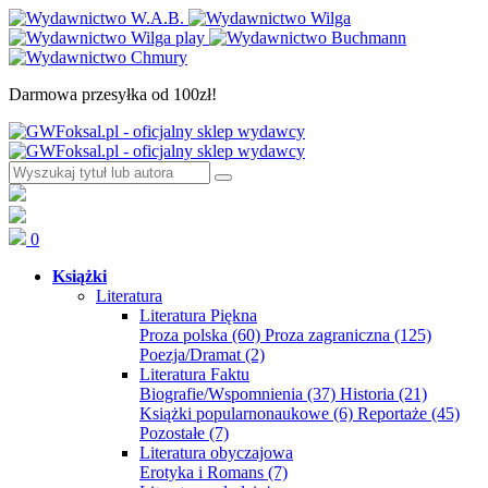
Darmowa przesyłka od 100zł!
0
Książki
Literatura
Literatura Piękna
Proza polska
(60)
Proza zagraniczna
(125)
Poezja/Dramat
(2)
Literatura Faktu
Biografie/Wspomnienia
(37)
Historia
(21)
Książki popularnonaukowe
(6)
Reportaże
(45)
Pozostałe
(7)
Literatura obyczajowa
Erotyka i Romans
(7)