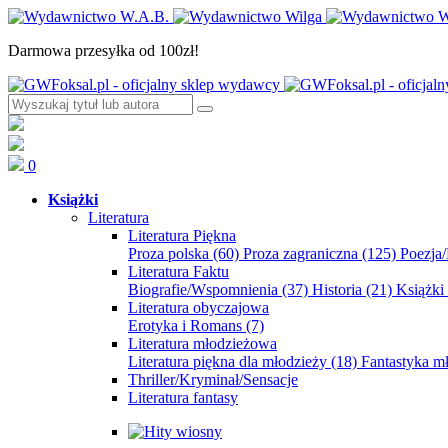
Darmowa przesyłka od 100zł!
0
Książki
Literatura
Literatura Piękna
Proza polska
(60)
Proza zagraniczna
(125)
Poezja
Literatura Faktu
Biografie/Wspomnienia
(37)
Historia
(21)
Książki
Literatura obyczajowa
Erotyka i Romans
(7)
Literatura młodzieżowa
Literatura piękna dla młodzieży
(18)
Fantastyka 
Thriller/Kryminał/Sensacje
Literatura fantasy