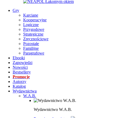
Gry
Karciane
Kooperacyjne
Logiczne
Przygodowe
Strategiczne
Zręcznościowe
Pozostałe
Familijne
Paragrafowe
Ebooki
Zapowiedzi
Nowości
Bestsellery
Promocje
Autorzy
Katalog
Wydawnictwa
W.A.B.
Wydawnictwo W.A.B.