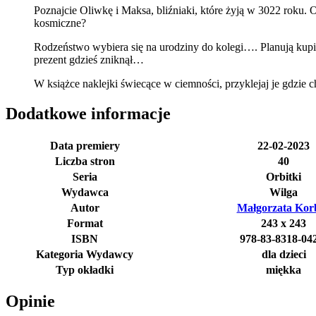
Poznajcie Oliwkę i Maksa, bliźniaki, które żyją w 3022 roku. Ok
kosmiczne?
Rodzeństwo wybiera się na urodziny do kolegi…. Planują kupić
prezent gdzieś zniknął…
W książce naklejki świecące w ciemności, przyklejaj je gdzie c
Dodatkowe informacje
Data premiery
22-02-2023
Liczba stron
40
Seria
Orbitki
Wydawca
Wilga
Autor
Małgorzata Korb
Format
243 x 243
ISBN
978-83-8318-04
Kategoria Wydawcy
dla dzieci
Typ okładki
miękka
Opinie