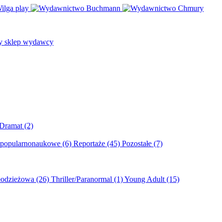
/Dramat
(2)
 popularnonaukowe
(6)
Reportaże
(45)
Pozostałe
(7)
młodzieżowa
(26)
Thriller/Paranormal
(1)
Young Adult
(15)