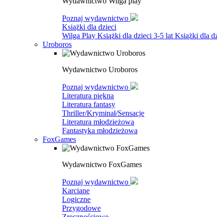
Wydawnictwo Wilga play
Poznaj wydawnictwo
Książki dla dzieci
Wilga Play
Książki dla dzieci 3-5 lat
Książki dla dz
Uroboros
Wydawnictwo Uroboros
Poznaj wydawnictwo
Literatura piękna
Literatura fantasy
Thriller/Kryminał/Sensacje
Literatura młodzieżowa
Fantastyka młodzieżowa
FoxGames
Wydawnictwo FoxGames
Poznaj wydawnictwo
Karciane
Logiczne
Przygodowe
Zręcznościowe