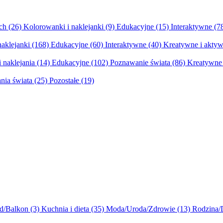
ych
(26)
Kolorowanki i naklejanki
(9)
Edukacyjne
(15)
Interaktywne
(7
naklejanki
(168)
Edukacyjne
(60)
Interaktywne
(40)
Kreatywne i aktyw
 naklejania
(14)
Edukacyjne
(102)
Poznawanie świata
(86)
Kreatywne 
nia świata
(25)
Pozostałe
(19)
d/Balkon
(3)
Kuchnia i dieta
(35)
Moda/Uroda/Zdrowie
(13)
Rodzina/