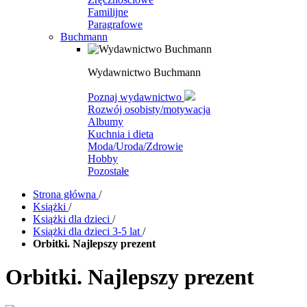
Familijne
Paragrafowe
Buchmann
Wydawnictwo Buchmann
Poznaj wydawnictwo
Rozwój osobisty/motywacja
Albumy
Kuchnia i dieta
Moda/Uroda/Zdrowie
Hobby
Pozostałe
Strona główna
/
Książki
/
Książki dla dzieci
/
Książki dla dzieci 3-5 lat
/
Orbitki. Najlepszy prezent
Orbitki. Najlepszy prezent