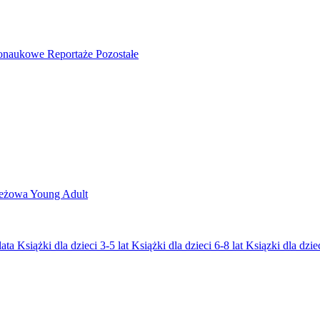
nonaukowe
Reportaże
Pozostałe
ieżowa
Young Adult
lata
Książki dla dzieci 3-5 lat
Książki dla dzieci 6-8 lat
Ksiązki dla dziec