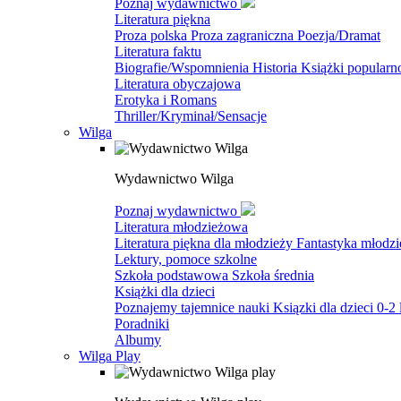
Poznaj wydawnictwo
Literatura piękna
Proza polska
Proza zagraniczna
Poezja/Dramat
Literatura faktu
Biografie/Wspomnienia
Historia
Książki popular
Literatura obyczajowa
Erotyka i Romans
Thriller/Kryminał/Sensacje
Wilga
Wydawnictwo Wilga
Poznaj wydawnictwo
Literatura młodzieżowa
Literatura piękna dla młodzieży
Fantastyka młodz
Lektury, pomoce szkolne
Szkoła podstawowa
Szkoła średnia
Książki dla dzieci
Poznajemy tajemnice nauki
Ksiązki dla dzieci 0-2 
Poradniki
Albumy
Wilga Play