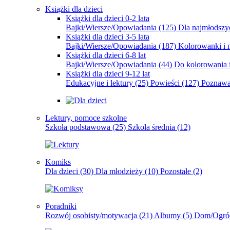
Książki dla dzieci
Książki dla dzieci 0-2 lata
Bajki/Wiersze/Opowiadania
(125)
Dla najmłodsz
Książki dla dzieci 3-5 lata
Bajki/Wiersze/Opowiadania
(187)
Kolorowanki i 
Książki dla dzieci 6-8 lat
Bajki/Wiersze/Opowiadania
(44)
Do kolorowania i
Książki dla dzieci 9-12 lat
Edukacyjne i lektury
(25)
Powieści
(127)
Poznawa
Lektury, pomoce szkolne
Szkoła podstawowa
(25)
Szkoła średnia
(12)
Komiks
Dla dzieci
(30)
Dla młodzieży
(10)
Pozostałe
(2)
Poradniki
Rozwój osobisty/motywacja
(21)
Albumy
(5)
Dom/Ogró