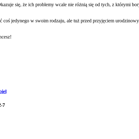
azuje się, że ich problemy wcale nie różnią się od tych, z którymi bory
 coś jedynego w swoim rodzaju, ale tuż przed przyjęciem urodzinowym
hcesz!
iel
2-7