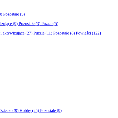
8)
Pozostałe
(5)
izujące
(9)
Pozostałe
(3)
Puzzle
(5)
i aktywizujące
(27)
Puzzle
(11)
Pozostałe
(8)
Powieści
(122)
Dziecko
(9)
Hobby
(25)
Pozostałe
(9)