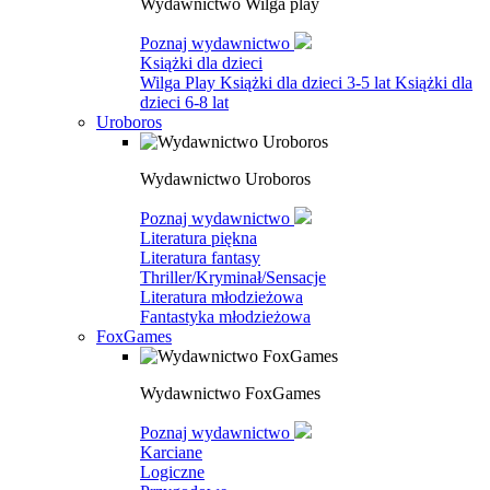
Wydawnictwo Wilga play
Poznaj wydawnictwo
Książki dla dzieci
Wilga Play
Książki dla dzieci 3-5 lat
Książki dla
dzieci 6-8 lat
Uroboros
Wydawnictwo Uroboros
Poznaj wydawnictwo
Literatura piękna
Literatura fantasy
Thriller/Kryminał/Sensacje
Literatura młodzieżowa
Fantastyka młodzieżowa
FoxGames
Wydawnictwo FoxGames
Poznaj wydawnictwo
Karciane
Logiczne