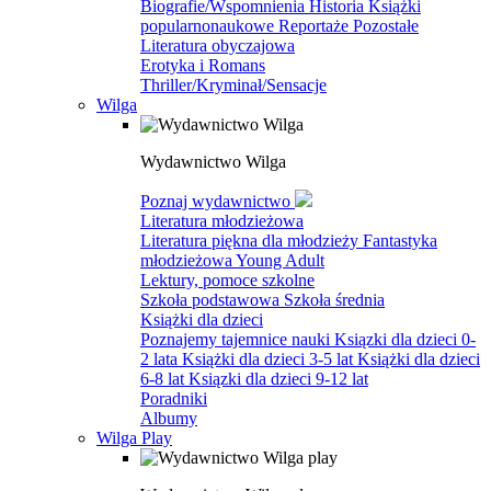
Biografie/Wspomnienia
Historia
Książki
popularnonaukowe
Reportaże
Pozostałe
Literatura obyczajowa
Erotyka i Romans
Thriller/Kryminał/Sensacje
Wilga
Wydawnictwo Wilga
Poznaj wydawnictwo
Literatura młodzieżowa
Literatura piękna dla młodzieży
Fantastyka
młodzieżowa
Young Adult
Lektury, pomoce szkolne
Szkoła podstawowa
Szkoła średnia
Książki dla dzieci
Poznajemy tajemnice nauki
Ksiązki dla dzieci 0-
2 lata
Książki dla dzieci 3-5 lat
Książki dla dzieci
6-8 lat
Ksiązki dla dzieci 9-12 lat
Poradniki
Albumy
Wilga Play