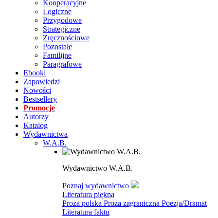
Kooperacyjne
Logiczne
Przygodowe
Strategiczne
Zręcznościowe
Pozostałe
Familijne
Paragrafowe
Ebooki
Zapowiedzi
Nowości
Bestsellery
Promocje
Autorzy
Katalog
Wydawnictwa
W.A.B.
Wydawnictwo W.A.B.
Poznaj wydawnictwo
Literatura piękna
Proza polska
Proza zagraniczna
Poezja/Dramat
Literatura faktu