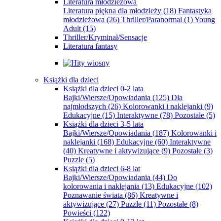
Literatura młodzieżowa
Literatura piękna dla młodzieży
(18)
Fantastyka
młodzieżowa
(26)
Thriller/Paranormal
(1)
Young
Adult
(15)
Thriller/Kryminał/Sensacje
Literatura fantasy
Książki dla dzieci
Książki dla dzieci 0-2 lata
Bajki/Wiersze/Opowiadania
(125)
Dla
najmłodszych
(26)
Kolorowanki i naklejanki
(9)
Edukacyjne
(15)
Interaktywne
(78)
Pozostałe
(5)
Książki dla dzieci 3-5 lata
Bajki/Wiersze/Opowiadania
(187)
Kolorowanki i
naklejanki
(168)
Edukacyjne
(60)
Interaktywne
(40)
Kreatywne i aktywizujące
(9)
Pozostałe
(3)
Puzzle
(5)
Książki dla dzieci 6-8 lat
Bajki/Wiersze/Opowiadania
(44)
Do
kolorowania i naklejania
(13)
Edukacyjne
(102)
Poznawanie świata
(86)
Kreatywne i
aktywizujące
(27)
Puzzle
(11)
Pozostałe
(8)
Powieści
(122)