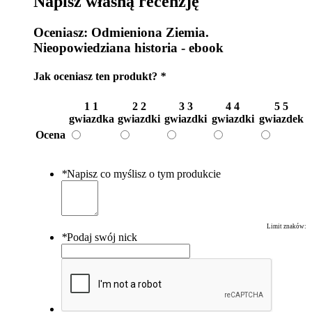
Napisz własną recenzję
Oceniasz:
Odmieniona Ziemia.
Nieopowiedziana historia - ebook
Jak oceniasz ten produkt?
*
1
1
2
2
3
3
4
4
5
5
gwiazdka
gwiazdki
gwiazdki
gwiazdki
gwiazdek
Ocena
*
Napisz co myślisz o tym produkcie
Limit znaków:
*
Podaj swój nick