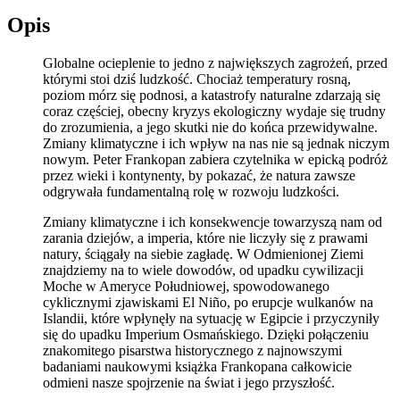
Opis
Globalne ocieplenie to jedno z największych zagrożeń, przed
którymi stoi dziś ludzkość. Chociaż temperatury rosną,
poziom mórz się podnosi, a katastrofy naturalne zdarzają się
coraz częściej, obecny kryzys ekologiczny wydaje się trudny
do zrozumienia, a jego skutki nie do końca przewidywalne.
Zmiany klimatyczne i ich wpływ na nas nie są jednak niczym
nowym. Peter Frankopan zabiera czytelnika w epicką podróż
przez wieki i kontynenty, by pokazać, że natura zawsze
odgrywała fundamentalną rolę w rozwoju ludzkości.
Zmiany klimatyczne i ich konsekwencje towarzyszą nam od
zarania dziejów, a imperia, które nie liczyły się z prawami
natury, ściągały na siebie zagładę. W Odmienionej Ziemi
znajdziemy na to wiele dowodów, od upadku cywilizacji
Moche w Ameryce Południowej, spowodowanego
cyklicznymi zjawiskami El Niño, po erupcje wulkanów na
Islandii, które wpłynęły na sytuację w Egipcie i przyczyniły
się do upadku Imperium Osmańskiego. Dzięki połączeniu
znakomitego pisarstwa historycznego z najnowszymi
badaniami naukowymi książka Frankopana całkowicie
odmieni nasze spojrzenie na świat i jego przyszłość.