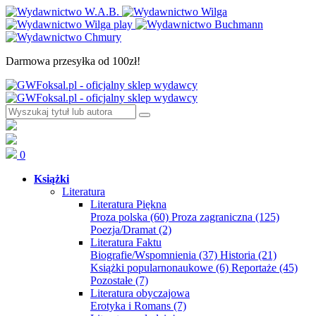
Darmowa przesyłka od 100zł!
0
Książki
Literatura
Literatura Piękna
Proza polska
(60)
Proza zagraniczna
(125)
Poezja/Dramat
(2)
Literatura Faktu
Biografie/Wspomnienia
(37)
Historia
(21)
Książki popularnonaukowe
(6)
Reportaże
(45)
Pozostałe
(7)
Literatura obyczajowa
Erotyka i Romans
(7)