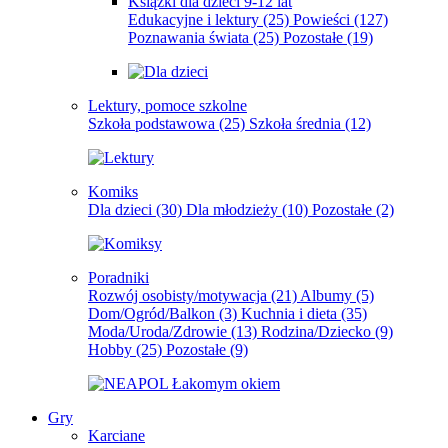
Książki dla dzieci 9-12 lat
Edukacyjne i lektury
(25)
Powieści
(127)
Poznawania świata
(25)
Pozostałe
(19)
Lektury, pomoce szkolne
Szkoła podstawowa
(25)
Szkoła średnia
(12)
Komiks
Dla dzieci
(30)
Dla młodzieży
(10)
Pozostałe
(2)
Poradniki
Rozwój osobisty/motywacja
(21)
Albumy
(5)
Dom/Ogród/Balkon
(3)
Kuchnia i dieta
(35)
Moda/Uroda/Zdrowie
(13)
Rodzina/Dziecko
(9)
Hobby
(25)
Pozostałe
(9)
Gry
Karciane