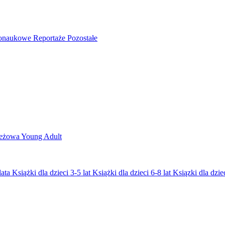
nonaukowe
Reportaże
Pozostałe
ieżowa
Young Adult
lata
Książki dla dzieci 3-5 lat
Książki dla dzieci 6-8 lat
Ksiązki dla dziec