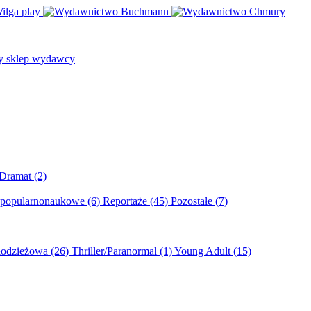
/Dramat
(2)
 popularnonaukowe
(6)
Reportaże
(45)
Pozostałe
(7)
młodzieżowa
(26)
Thriller/Paranormal
(1)
Young Adult
(15)