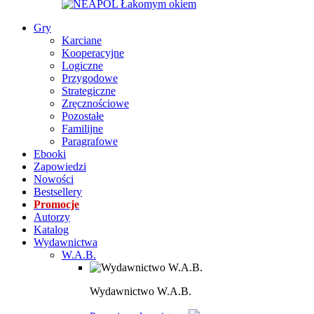
Gry
Karciane
Kooperacyjne
Logiczne
Przygodowe
Strategiczne
Zręcznościowe
Pozostałe
Familijne
Paragrafowe
Ebooki
Zapowiedzi
Nowości
Bestsellery
Promocje
Autorzy
Katalog
Wydawnictwa
W.A.B.
Wydawnictwo W.A.B.