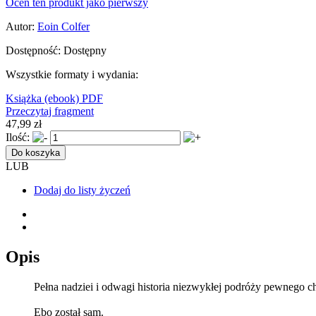
Oceń ten produkt jako pierwszy
Autor:
Eoin Colfer
Dostępność:
Dostępny
Wszystkie formaty i wydania:
Książka
(ebook) PDF
Przeczytaj fragment
47,99 zł
Ilość:
Do koszyka
LUB
Dodaj do listy życzeń
Opis
Pełna nadziei i odwagi historia niezwykłej podróży pewnego c
Ebo został sam.