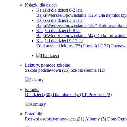
Książki dla dzieci
Książki dla dzieci 0-2 lata
Bajki/Wiersze/Opowiadania
(125)
Dla najmłodsz
Książki dla dzieci 3-5 lata
Bajki/Wiersze/Opowiadania
(187)
Kolorowanki i 
Książki dla dzieci 6-8 lat
Bajki/Wiersze/Opowiadania
(44)
Do kolorowania i
Książki dla dzieci 9-12 lat
Edukacyjne i lektury
(25)
Powieści
(127)
Poznawa
Lektury, pomoce szkolne
Szkoła podstawowa
(25)
Szkoła średnia
(12)
Komiks
Dla dzieci
(30)
Dla młodzieży
(10)
Pozostałe
(2)
Poradniki
Rozwój osobisty/motywacja
(21)
Albumy
(5)
Dom/Ogró