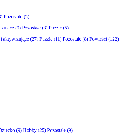
8)
Pozostałe
(5)
izujące
(9)
Pozostałe
(3)
Puzzle
(5)
i aktywizujące
(27)
Puzzle
(11)
Pozostałe
(8)
Powieści
(122)
Dziecko
(9)
Hobby
(25)
Pozostałe
(9)