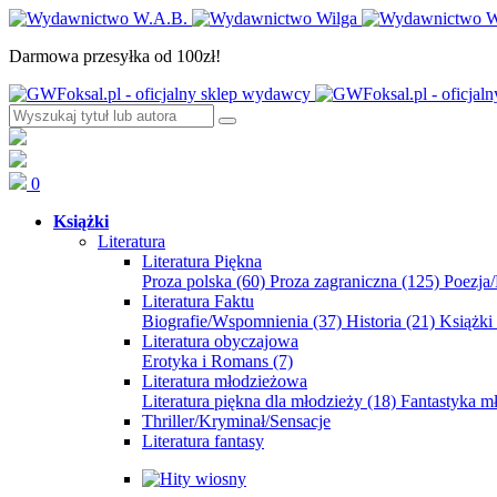
Darmowa przesyłka od 100zł!
0
Książki
Literatura
Literatura Piękna
Proza polska
(60)
Proza zagraniczna
(125)
Poezja
Literatura Faktu
Biografie/Wspomnienia
(37)
Historia
(21)
Książki
Literatura obyczajowa
Erotyka i Romans
(7)
Literatura młodzieżowa
Literatura piękna dla młodzieży
(18)
Fantastyka 
Thriller/Kryminał/Sensacje
Literatura fantasy