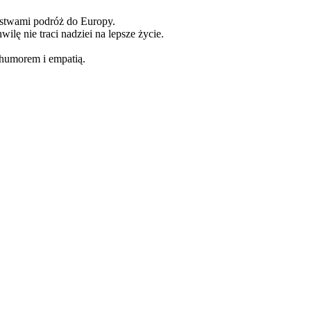
eństwami podróż do Europy.
lę nie traci nadziei na lepsze życie.
z humorem i empatią.