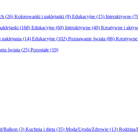
ych
(26)
Kolorowanki i naklejanki
(9)
Edukacyjne
(15)
Interaktywne
(7
naklejanki
(168)
Edukacyjne
(60)
Interaktywne
(40)
Kreatywne i aktyw
 naklejania
(14)
Edukacyjne
(102)
Poznawanie świata
(86)
Kreatywne 
nia świata
(25)
Pozostałe
(19)
d/Balkon
(3)
Kuchnia i dieta
(35)
Moda/Uroda/Zdrowie
(13)
Rodzina/