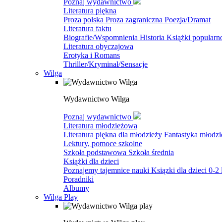
Poznaj wydawnictwo
Literatura piękna
Proza polska
Proza zagraniczna
Poezja/Dramat
Literatura faktu
Biografie/Wspomnienia
Historia
Książki popular
Literatura obyczajowa
Erotyka i Romans
Thriller/Kryminał/Sensacje
Wilga
Wydawnictwo Wilga
Poznaj wydawnictwo
Literatura młodzieżowa
Literatura piękna dla młodzieży
Fantastyka młodz
Lektury, pomoce szkolne
Szkoła podstawowa
Szkoła średnia
Książki dla dzieci
Poznajemy tajemnice nauki
Ksiązki dla dzieci 0-2 
Poradniki
Albumy
Wilga Play