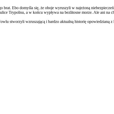
 jego brat. Ebo domyśla się, że oboje wyruszyli w najeżoną niebezpiecz
lice Trypolisu, a w końcu wypływa na bezlitosne morze. Ale ani na chwi
 Fowlu stworzyli wzruszającą i bardzo aktualną historię opowiedzianą 