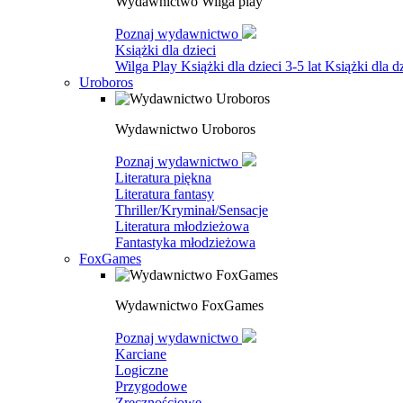
Wydawnictwo Wilga play
Poznaj wydawnictwo
Książki dla dzieci
Wilga Play
Książki dla dzieci 3-5 lat
Książki dla dz
Uroboros
Wydawnictwo Uroboros
Poznaj wydawnictwo
Literatura piękna
Literatura fantasy
Thriller/Kryminał/Sensacje
Literatura młodzieżowa
Fantastyka młodzieżowa
FoxGames
Wydawnictwo FoxGames
Poznaj wydawnictwo
Karciane
Logiczne
Przygodowe
Zręcznościowe