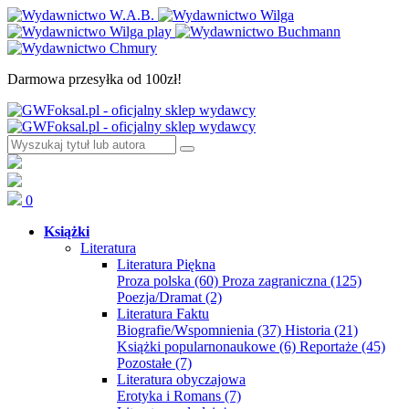
Darmowa przesyłka od 100zł!
0
Książki
Literatura
Literatura Piękna
Proza polska
(60)
Proza zagraniczna
(125)
Poezja/Dramat
(2)
Literatura Faktu
Biografie/Wspomnienia
(37)
Historia
(21)
Książki popularnonaukowe
(6)
Reportaże
(45)
Pozostałe
(7)
Literatura obyczajowa
Erotyka i Romans
(7)