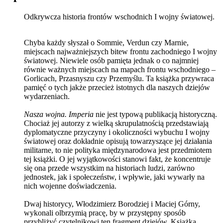
Odkrywcza historia frontów wschodnich I wojny światowej.
Chyba każdy słyszał o Sommie, Verdun czy Marnie,
miejscach najważniejszych bitew frontu zachodniego I wojny
światowej. Niewiele osób pamięta jednak o co najmniej
równie ważnych miejscach na mapach frontu wschodniego –
Gorlicach, Przasnyszu czy Przemyślu. Ta książka przywraca
pamięć o tych jakże przecież istotnych dla naszych dziejów
wydarzeniach.
Nasza wojna. Imperia
nie jest typową publikacją historyczną.
Chociaż jej autorzy z wielką skrupulatnością przedstawiają
dyplomatyczne przyczyny i okoliczności wybuchu I wojny
światowej oraz dokładnie opisują towarzyszące jej działania
militarne, to nie polityka międzynarodowa jest przedmiotem
tej książki. O jej wyjątkowości stanowi fakt, że koncentruje
się ona przede wszystkim na historiach ludzi, zarówno
jednostek, jak i społeczeństw, i wpływie, jaki wywarły na
nich wojenne doświadczenia.
Dwaj historycy, Włodzimierz Borodziej i Maciej Górny,
wykonali olbrzymią pracę, by w przystępny sposób
przybliżyć czytelnikowi ten fragment dziejów. Książka