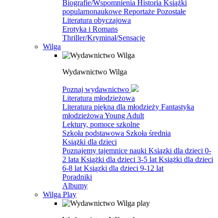
Biografie/Wspomnienia
Historia
Książki
popularnonaukowe
Reportaże
Pozostałe
Literatura obyczajowa
Erotyka i Romans
Thriller/Kryminał/Sensacje
Wilga
Wydawnictwo Wilga
Poznaj wydawnictwo
Literatura młodzieżowa
Literatura piękna dla młodzieży
Fantastyka
młodzieżowa
Young Adult
Lektury, pomoce szkolne
Szkoła podstawowa
Szkoła średnia
Książki dla dzieci
Poznajemy tajemnice nauki
Ksiązki dla dzieci 0-
2 lata
Książki dla dzieci 3-5 lat
Książki dla dzieci
6-8 lat
Ksiązki dla dzieci 9-12 lat
Poradniki
Albumy
Wilga Play