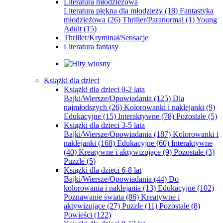
Literatura młodzieżowa
Literatura piękna dla młodzieży
(18)
Fantastyka
młodzieżowa
(26)
Thriller/Paranormal
(1)
Young
Adult
(15)
Thriller/Kryminał/Sensacje
Literatura fantasy
Książki dla dzieci
Książki dla dzieci 0-2 lata
Bajki/Wiersze/Opowiadania
(125)
Dla
najmłodszych
(26)
Kolorowanki i naklejanki
(9)
Edukacyjne
(15)
Interaktywne
(78)
Pozostałe
(5)
Książki dla dzieci 3-5 lata
Bajki/Wiersze/Opowiadania
(187)
Kolorowanki i
naklejanki
(168)
Edukacyjne
(60)
Interaktywne
(40)
Kreatywne i aktywizujące
(9)
Pozostałe
(3)
Puzzle
(5)
Książki dla dzieci 6-8 lat
Bajki/Wiersze/Opowiadania
(44)
Do
kolorowania i naklejania
(13)
Edukacyjne
(102)
Poznawanie świata
(86)
Kreatywne i
aktywizujące
(27)
Puzzle
(11)
Pozostałe
(8)
Powieści
(122)