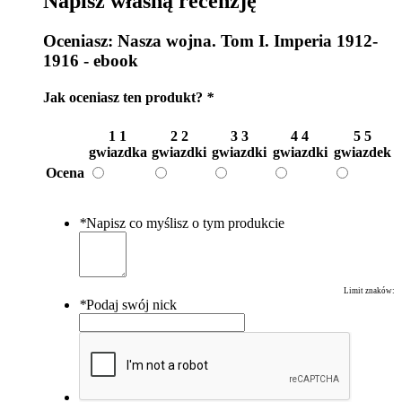
Napisz własną recenzję
Oceniasz:
Nasza wojna. Tom I. Imperia 1912-
1916 - ebook
Jak oceniasz ten produkt?
*
1
1
2
2
3
3
4
4
5
5
gwiazdka
gwiazdki
gwiazdki
gwiazdki
gwiazdek
Ocena
*
Napisz co myślisz o tym produkcie
Limit znaków:
*
Podaj swój nick