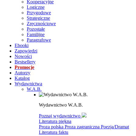
Kooperacyjne
Logiczne
Przygodowe
Strategiczne
Zręcznościowe
Pozostałe
Familijne
Paragrafowe
Ebooki
Zapowiedzi
Nowości
Bestsellery
Promocje
Autorzy
Katalog
Wydawnictwa
W.A.B.
Wydawnictwo W.A.B.
Poznaj wydawnictwo
Literatura piękna
Proza polska
Proza zagraniczna
Poezja/Dramat
Literatura faktu