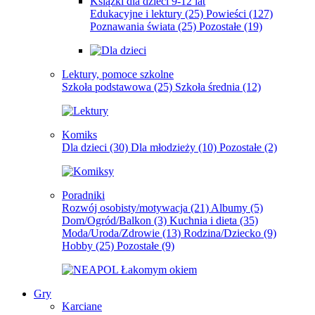
Książki dla dzieci 9-12 lat
Edukacyjne i lektury
(25)
Powieści
(127)
Poznawania świata
(25)
Pozostałe
(19)
Lektury, pomoce szkolne
Szkoła podstawowa
(25)
Szkoła średnia
(12)
Komiks
Dla dzieci
(30)
Dla młodzieży
(10)
Pozostałe
(2)
Poradniki
Rozwój osobisty/motywacja
(21)
Albumy
(5)
Dom/Ogród/Balkon
(3)
Kuchnia i dieta
(35)
Moda/Uroda/Zdrowie
(13)
Rodzina/Dziecko
(9)
Hobby
(25)
Pozostałe
(9)
Gry
Karciane