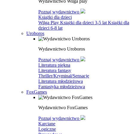
Wydawnictwo Wilga play
Poznaj wydawnictwo
Książki dla dzieci
Wilga Play
Książki dla dzieci 3-5 lat
Książki dla
dzieci 6-8 lat
Uroboros
Wydawnictwo Uroboros
Poznaj wydawnictwo
Literatura piękna
Literatura fantasy
Thriller/Kryminał/Sensacje
Literatura młodzieżowa
Fantastyka młodzieżowa
FoxGames
Wydawnictwo FoxGames
Poznaj wydawnictwo
Karciane
Logiczne