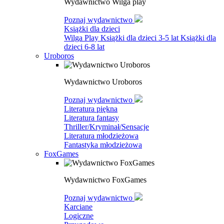
Wydawnictwo Wilga play
Poznaj wydawnictwo
Książki dla dzieci
Wilga Play
Książki dla dzieci 3-5 lat
Książki dla
dzieci 6-8 lat
Uroboros
Wydawnictwo Uroboros
Poznaj wydawnictwo
Literatura piękna
Literatura fantasy
Thriller/Kryminał/Sensacje
Literatura młodzieżowa
Fantastyka młodzieżowa
FoxGames
Wydawnictwo FoxGames
Poznaj wydawnictwo
Karciane
Logiczne