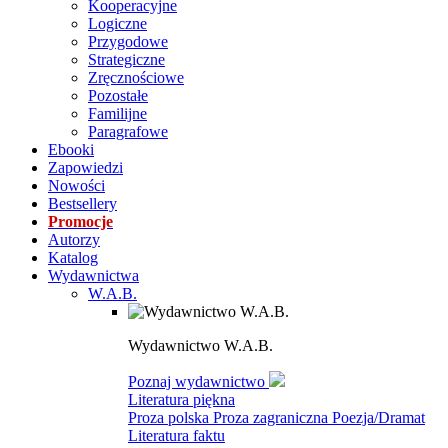
Kooperacyjne
Logiczne
Przygodowe
Strategiczne
Zręcznościowe
Pozostałe
Familijne
Paragrafowe
Ebooki
Zapowiedzi
Nowości
Bestsellery
Promocje
Autorzy
Katalog
Wydawnictwa
W.A.B.
Wydawnictwo W.A.B.
Poznaj wydawnictwo
Literatura piękna
Proza polska
Proza zagraniczna
Poezja/Dramat
Literatura faktu