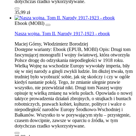
dotychczas rzadko wykorzystywane.
35,99 zł
Ebook (MOBI)
Nasza wojna. Tom II. Narody 1917-1923 - ebook
Maciej Górny, Włodzimierz Borodziej
Dostępne warianty:
Ebook (EPUB, MOBI)
Opis:
Drugi tom
fascynującej monografii I wojny światowej, która otworzyła
Polsce drogę do odzyskania niepodległości w 1918 roku.
Wielką Wojnę na wschodzie Europy wywołały imperia, biły
się w niej narody a ginęli zwykli ludzie. Im dłużej trwała, tym
trudniej było wyobrazić sobie, jak się skończy i czy w ogóle
kiedyś nastanie pokój. Tego, że zmianie ulegnie prawie
wszystko, nie przewidział nikt. Drugi tom Naszej wojny
opisuje tę wielką zmianę na wielu polach. Opowiada o nowej
taktyce prowadzenia działań zbrojnych, o strajkach i buntach
robotniczych, prawach kobiet, kulturze, polityce i walce o
niepodległość narodów Europy Środkowo-Wschodniej i
Bałkanów. Wszystko to w porywającym stylu – przystępnie,
czasem dowcipnie, zawsze w oparciu o źródła, w tym
dotychczas rzadko wykorzystywane.