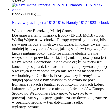
35,99 zł
Ebook (EPUB)
Nasza wojna. Imperia 1912-1916. Narody 1917-1923 - ebook
Włodzimierz Borodziej, Maciej Górny
Dostępne warianty:
Książka, Ebook (EPUB, MOBI)
Opis:
Wielką Wojnę na wschodzie Europy wywołały imperia, biły
się w niej narody a ginęli zwykli ludzie. Im dłużej trwała, tym
trudniej było wyobrazić sobie, jak się skończy i czy w ogóle
kiedyś nastanie pokój. Tego, że zmianie ulegnie prawie
wszystko, nie przewidział nikt. I tej zmianie poświęcona jest
Nasza wojna. Podzielona jest na dwie części, w pierwszej
koncentruje się na działaniach militarnych, przywraca pamięć
o ważnych lecz zapomnianych miejscach na mapach frontu
wschodniego – Gorlicach, Przasnyszu czy Przemyślu, w
drugiej opowiada o tym wszystkim co działo się poza
frontami, strajkach i buntach robotniczych, prawach kobiet,
kulturze, polityce i walce o niepodległość narodów Europy
Środkowo-Wschodniej i Bałkanów. Wszystko to w
porywającym stylu - przystępnie, czasem dowcipnie, zawsze
w oparciu o źródła, w tym dotychczas rzadko
wykorzystywane.