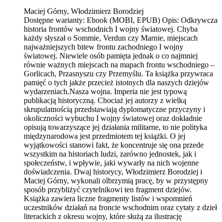
Maciej Górny, Włodzimierz Borodziej
Dostępne warianty:
Ebook (MOBI, EPUB)
Opis:
Odkrywcza
historia frontów wschodnich I wojny światowej. Chyba
każdy słyszał o Sommie, Verdun czy Marnie, miejscach
najważniejszych bitew frontu zachodniego I wojny
światowej. Niewiele osób pamięta jednak o co najmniej
równie ważnych miejscach na mapach frontu wschodniego –
Gorlicach, Przasnyszu czy Przemyślu. Ta książka przywraca
pamięć o tych jakże przecież istotnych dla naszych dziejów
wydarzeniach.Nasza wojna. Imperia nie jest typową
publikacją historyczną. Chociaż jej autorzy z wielką
skrupulatnością przedstawiają dyplomatyczne przyczyny i
okoliczności wybuchu I wojny światowej oraz dokładnie
opisują towarzyszące jej działania militarne, to nie polityka
międzynarodowa jest przedmiotem tej książki. O jej
wyjątkowości stanowi fakt, że koncentruje się ona przede
wszystkim na historiach ludzi, zarówno jednostek, jak i
społeczeństw, i wpływie, jaki wywarły na nich wojenne
doświadczenia. Dwaj historycy, Włodzimierz Borodziej i
Maciej Górny, wykonali olbrzymią pracę, by w przystępny
sposób przybliżyć czytelnikowi ten fragment dziejów.
Książka zawiera liczne fragmenty listów i wspomnień
uczestników działań na froncie wschodnim oraz cytaty z dzieł
literackich z okresu wojny, które służą za ilustrację