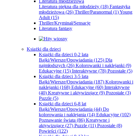
Literatura młodzieżowa
Literatura piękna dla młodzieży
(18)
Fantastyka
młodzieżowa
(26)
Thriller/Paranormal
(1)
Young
Adult
(15)
Thriller/Kryminał/Sensacje
Literatura fantasy
Książki dla dzieci
Książki dla dzieci 0-2 lata
Bajki/Wiersze/Opowiadania
(125)
Dla
najmłodszych
(26)
Kolorowanki i naklejanki
(9)
Edukacyjne
(15)
Interaktywne
(78)
Pozostałe
(5)
Książki dla dzieci 3-5 lata
Bajki/Wiersze/Opowiadania
(187)
Kolorowanki i
naklejanki
(168)
Edukacyjne
(60)
Interaktywne
(40)
Kreatywne i aktywizujące
(9)
Pozostałe
(3)
Puzzle
(5)
Książki dla dzieci 6-8 lat
Bajki/Wiersze/Opowiadania
(44)
Do
kolorowania i naklejania
(14)
Edukacyjne
(102)
Poznawanie świata
(86)
Kreatywne i
aktywizujące
(27)
Puzzle
(11)
Pozostałe
(8)
Powieści
(122)