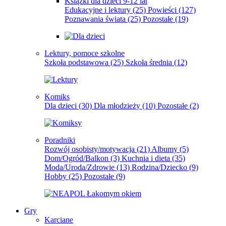
Książki dla dzieci 9-12 lat
Edukacyjne i lektury
(25)
Powieści
(127)
Poznawania świata
(25)
Pozostałe
(19)
Lektury, pomoce szkolne
Szkoła podstawowa
(25)
Szkoła średnia
(12)
Komiks
Dla dzieci
(30)
Dla młodzieży
(10)
Pozostałe
(2)
Poradniki
Rozwój osobisty/motywacja
(21)
Albumy
(5)
Dom/Ogród/Balkon
(3)
Kuchnia i dieta
(35)
Moda/Uroda/Zdrowie
(13)
Rodzina/Dziecko
(9)
Hobby
(25)
Pozostałe
(9)
Gry
Karciane