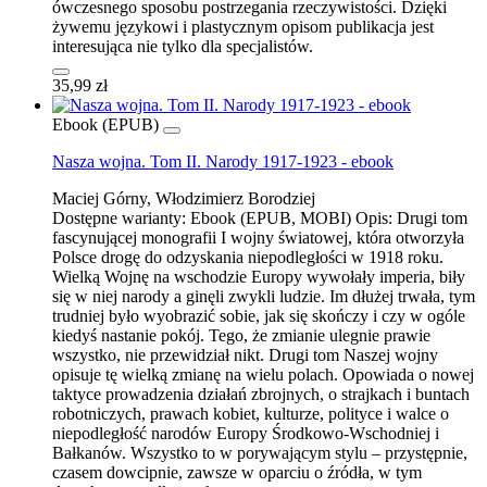
ówczesnego sposobu postrzegania rzeczywistości. Dzięki
żywemu językowi i plastycznym opisom publikacja jest
interesująca nie tylko dla specjalistów.
35,99 zł
Ebook (EPUB)
Nasza wojna. Tom II. Narody 1917-1923 - ebook
Maciej Górny, Włodzimierz Borodziej
Dostępne warianty:
Ebook (EPUB, MOBI)
Opis:
Drugi tom
fascynującej monografii I wojny światowej, która otworzyła
Polsce drogę do odzyskania niepodległości w 1918 roku.
Wielką Wojnę na wschodzie Europy wywołały imperia, biły
się w niej narody a ginęli zwykli ludzie. Im dłużej trwała, tym
trudniej było wyobrazić sobie, jak się skończy i czy w ogóle
kiedyś nastanie pokój. Tego, że zmianie ulegnie prawie
wszystko, nie przewidział nikt. Drugi tom Naszej wojny
opisuje tę wielką zmianę na wielu polach. Opowiada o nowej
taktyce prowadzenia działań zbrojnych, o strajkach i buntach
robotniczych, prawach kobiet, kulturze, polityce i walce o
niepodległość narodów Europy Środkowo-Wschodniej i
Bałkanów. Wszystko to w porywającym stylu – przystępnie,
czasem dowcipnie, zawsze w oparciu o źródła, w tym