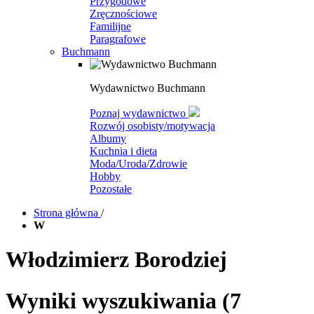
Przygodowe
Zręcznościowe
Familijne
Paragrafowe
Buchmann
Wydawnictwo Buchmann
Poznaj wydawnictwo
Rozwój osobisty/motywacja
Albumy
Kuchnia i dieta
Moda/Uroda/Zdrowie
Hobby
Pozostałe
Strona główna
/
W
Włodzimierz Borodziej
Wyniki wyszukiwania
(7