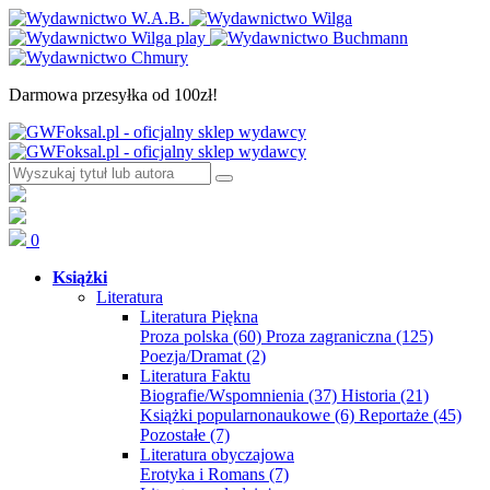
Darmowa przesyłka od 100zł!
0
Książki
Literatura
Literatura Piękna
Proza polska
(60)
Proza zagraniczna
(125)
Poezja/Dramat
(2)
Literatura Faktu
Biografie/Wspomnienia
(37)
Historia
(21)
Książki popularnonaukowe
(6)
Reportaże
(45)
Pozostałe
(7)
Literatura obyczajowa
Erotyka i Romans
(7)