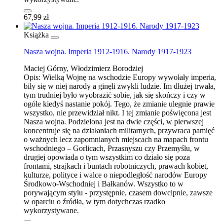
67,99 zł
Książka
Nasza wojna. Imperia 1912-1916. Narody 1917-1923
Maciej Górny, Włodzimierz Borodziej
Opis:
Wielką Wojnę na wschodzie Europy wywołały imperia,
biły się w niej narody a ginęli zwykli ludzie. Im dłużej trwała,
tym trudniej było wyobrazić sobie, jak się skończy i czy w
ogóle kiedyś nastanie pokój. Tego, że zmianie ulegnie prawie
wszystko, nie przewidział nikt. I tej zmianie poświęcona jest
Nasza wojna. Podzielona jest na dwie części, w pierwszej
koncentruje się na działaniach militarnych, przywraca pamięć
o ważnych lecz zapomnianych miejscach na mapach frontu
wschodniego – Gorlicach, Przasnyszu czy Przemyślu, w
drugiej opowiada o tym wszystkim co działo się poza
frontami, strajkach i buntach robotniczych, prawach kobiet,
kulturze, polityce i walce o niepodległość narodów Europy
Środkowo-Wschodniej i Bałkanów. Wszystko to w
porywającym stylu - przystępnie, czasem dowcipnie, zawsze
w oparciu o źródła, w tym dotychczas rzadko
wykorzystywane.