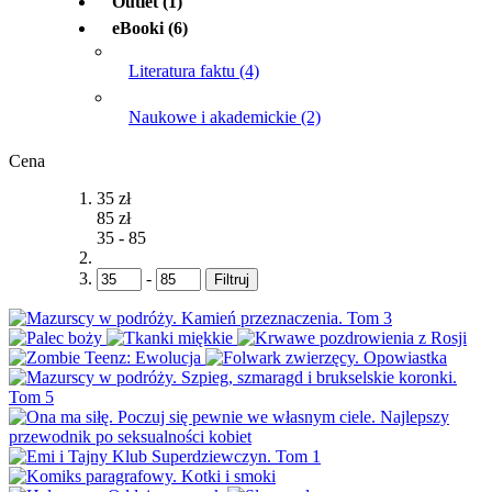
Outlet
(1)
eBooki
(6)
Literatura faktu
(4)
Naukowe i akademickie
(2)
Cena
35 zł
85 zł
35
-
85
-
Filtruj