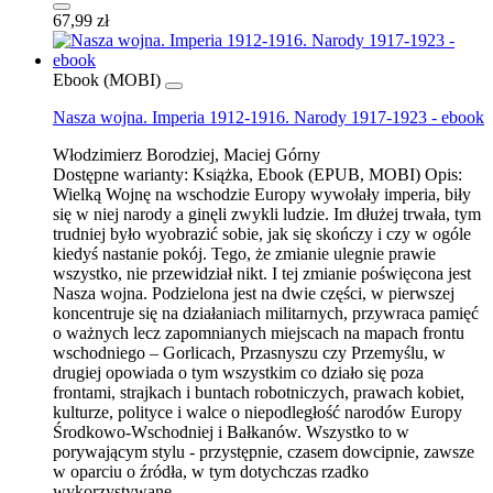
67,99 zł
Ebook (MOBI)
Nasza wojna. Imperia 1912-1916. Narody 1917-1923 - ebook
Włodzimierz Borodziej, Maciej Górny
Dostępne warianty:
Książka, Ebook (EPUB, MOBI)
Opis:
Wielką Wojnę na wschodzie Europy wywołały imperia, biły
się w niej narody a ginęli zwykli ludzie. Im dłużej trwała, tym
trudniej było wyobrazić sobie, jak się skończy i czy w ogóle
kiedyś nastanie pokój. Tego, że zmianie ulegnie prawie
wszystko, nie przewidział nikt. I tej zmianie poświęcona jest
Nasza wojna. Podzielona jest na dwie części, w pierwszej
koncentruje się na działaniach militarnych, przywraca pamięć
o ważnych lecz zapomnianych miejscach na mapach frontu
wschodniego – Gorlicach, Przasnyszu czy Przemyślu, w
drugiej opowiada o tym wszystkim co działo się poza
frontami, strajkach i buntach robotniczych, prawach kobiet,
kulturze, polityce i walce o niepodległość narodów Europy
Środkowo-Wschodniej i Bałkanów. Wszystko to w
porywającym stylu - przystępnie, czasem dowcipnie, zawsze
w oparciu o źródła, w tym dotychczas rzadko
wykorzystywane.