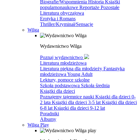
Biografie/Wspomnienia
Historia
Książki
popularnonaukowe
Reportaże
Pozostałe
Literatura obyczajowa
Erotyka i Romans
Thriller/Kryminał/Sensacje
Wilga
Wydawnictwo Wilga
Poznaj wydawnictwo
Literatura młodzieżowa
Literatura piękna dla młodzieży
Fantastyka
młodzieżowa
Young Adult
Lektury, pomoce szkolne
Szkoła podstawowa
Szkoła średnia
Książki dla dzieci
Poznajemy tajemnice nauki
Ksiązki dla dzieci 0-
2 lata
Książki dla dzieci 3-5 lat
Książki dla dzieci
6-8 lat
Ksiązki dla dzieci 9-12 lat
Poradniki
Albumy
Wilga Play