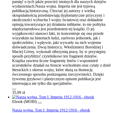
pamięć o tych jakże przecież istotnych dla naszych dziejów
wydarzeniach.Nasza wojna. Imperia nie jest typową
publikacją historyczną. Chociaż jej autorzy z wielką
skrupulatnością przedstawiają dyplomatyczne przyczyny i
okoliczności wybuchu I wojny światowej oraz dokładnie
opisują towarzyszące jej działania militarne, to nie polityka
międzynarodowa jest przedmiotem tej książki. O jej
wyjątkowości stanowi fakt, że koncentruje się ona przede
wszystkim na historiach ludzi, zarówno jednostek, jak i
społeczeństw, i wpływie, jaki wywarły na nich wojenne
doświadczenia. Dwaj historycy, Włodzimierz Borodziej i
Maciej Górny, wykonali olbrzymią pracę, by w przystępny
sposób przybliżyć czytelnikowi ten fragment dziejów.
Książka zawiera liczne fragmenty listów i wspomnień
uczestników działań na froncie wschodnim oraz cytaty z dzieł
literackich z okresu wojny, które służą za ilustrację
ówczesnego sposobu postrzegania rzeczywistości. Dzięki
żywemu językowi i plastycznym opisom publikacja jest
interesująca nie tylko dla specjalistów.
35,99 zł
Ebook (MOBI)
Nasza wojna. Tom I. Imperia 1912-1916 - ebook