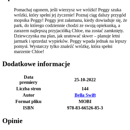
Pomachaj ogonem, jeśli wierzysz we wróżki! Peggy szuka
wróżki, który spełni jej życzenie! Poznaj ciąg dalszy przygód
mopsika Peggy! Peggy jest załamana, kiedy dowiaduje się, że
park, do którego codziennie chodzi ze swoją opiekunką, a
zarazem najlepszą przyjaciółką Chloe, ma zostać zamknięty.
Dziewczynka ma plan, jak uratować skwer – planuje letni
jarmark i sprzedaż wypieków. Peggy wpada jednak na lepszy
pomysł. Wystarczy tylko znaleźć wróżkę, która spełni
marzenie Chloe!
Dodatkowe informacje
Data
25-10-2022
premiery
Liczba stron
144
Autor
Bella Swift
Format pliku
MOBI
ISBN
978-83-66526-85-3
Opinie