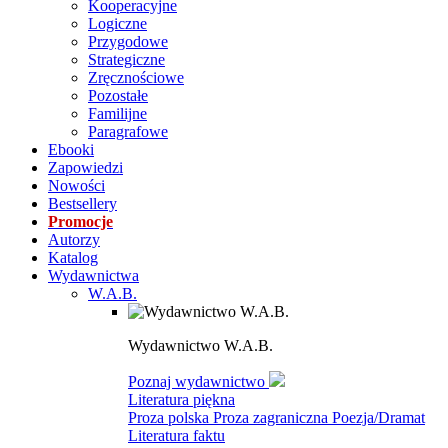
Kooperacyjne
Logiczne
Przygodowe
Strategiczne
Zręcznościowe
Pozostałe
Familijne
Paragrafowe
Ebooki
Zapowiedzi
Nowości
Bestsellery
Promocje
Autorzy
Katalog
Wydawnictwa
W.A.B.
Wydawnictwo W.A.B.
Poznaj wydawnictwo
Literatura piękna
Proza polska
Proza zagraniczna
Poezja/Dramat
Literatura faktu