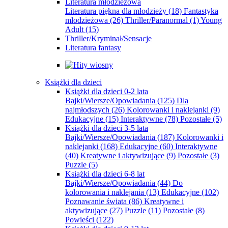
Literatura młodzieżowa
Literatura piękna dla młodzieży
(18)
Fantastyka
młodzieżowa
(26)
Thriller/Paranormal
(1)
Young
Adult
(15)
Thriller/Kryminał/Sensacje
Literatura fantasy
Książki dla dzieci
Książki dla dzieci 0-2 lata
Bajki/Wiersze/Opowiadania
(125)
Dla
najmłodszych
(26)
Kolorowanki i naklejanki
(9)
Edukacyjne
(15)
Interaktywne
(78)
Pozostałe
(5)
Książki dla dzieci 3-5 lata
Bajki/Wiersze/Opowiadania
(187)
Kolorowanki i
naklejanki
(168)
Edukacyjne
(60)
Interaktywne
(40)
Kreatywne i aktywizujące
(9)
Pozostałe
(3)
Puzzle
(5)
Książki dla dzieci 6-8 lat
Bajki/Wiersze/Opowiadania
(44)
Do
kolorowania i naklejania
(13)
Edukacyjne
(102)
Poznawanie świata
(86)
Kreatywne i
aktywizujące
(27)
Puzzle
(11)
Pozostałe
(8)
Powieści
(122)