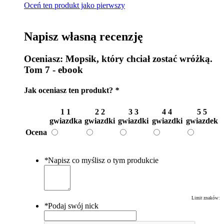
Oceń ten produkt jako pierwszy
Napisz własną recenzję
Oceniasz:
Mopsik, który chciał zostać wróżką.
Tom 7 - ebook
Jak oceniasz ten produkt?
*
1
1
2
2
3
3
4
4
5
5
gwiazdka
gwiazdki
gwiazdki
gwiazdki
gwiazdek
Ocena
*
Napisz co myślisz o tym produkcie
Limit znaków:
*
Podaj swój nick