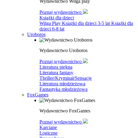
Wydawnictwo Wilga play
Poznaj wydawnictwo
Książki dla dzieci
Wilga Play
Książki dla dzieci 3-5 lat
Książki dla
dzieci 6-8 lat
Uroboros
Wydawnictwo Uroboros
Poznaj wydawnictwo
Literatura piękna
Literatura fantasy
Thriller/Kryminał/Sensacje
Literatura młodzieżowa
Fantastyka młodzieżowa
FoxGames
Wydawnictwo FoxGames
Poznaj wydawnictwo
Karciane
Logiczne