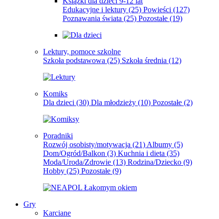
Książki dla dzieci 9-12 lat
Edukacyjne i lektury
(25)
Powieści
(127)
Poznawania świata
(25)
Pozostałe
(19)
Lektury, pomoce szkolne
Szkoła podstawowa
(25)
Szkoła średnia
(12)
Komiks
Dla dzieci
(30)
Dla młodzieży
(10)
Pozostałe
(2)
Poradniki
Rozwój osobisty/motywacja
(21)
Albumy
(5)
Dom/Ogród/Balkon
(3)
Kuchnia i dieta
(35)
Moda/Uroda/Zdrowie
(13)
Rodzina/Dziecko
(9)
Hobby
(25)
Pozostałe
(9)
Gry
Karciane