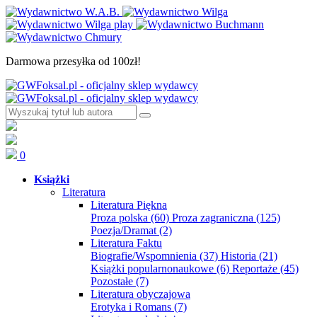
Darmowa przesyłka od 100zł!
0
Książki
Literatura
Literatura Piękna
Proza polska
(60)
Proza zagraniczna
(125)
Poezja/Dramat
(2)
Literatura Faktu
Biografie/Wspomnienia
(37)
Historia
(21)
Książki popularnonaukowe
(6)
Reportaże
(45)
Pozostałe
(7)
Literatura obyczajowa
Erotyka i Romans
(7)