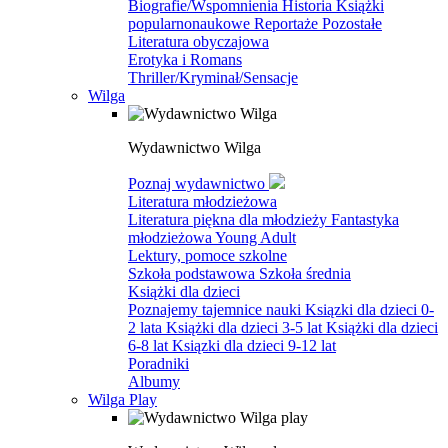
Biografie/Wspomnienia
Historia
Książki
popularnonaukowe
Reportaże
Pozostałe
Literatura obyczajowa
Erotyka i Romans
Thriller/Kryminał/Sensacje
Wilga
Wydawnictwo Wilga
Poznaj wydawnictwo
Literatura młodzieżowa
Literatura piękna dla młodzieży
Fantastyka
młodzieżowa
Young Adult
Lektury, pomoce szkolne
Szkoła podstawowa
Szkoła średnia
Książki dla dzieci
Poznajemy tajemnice nauki
Ksiązki dla dzieci 0-
2 lata
Książki dla dzieci 3-5 lat
Książki dla dzieci
6-8 lat
Ksiązki dla dzieci 9-12 lat
Poradniki
Albumy
Wilga Play