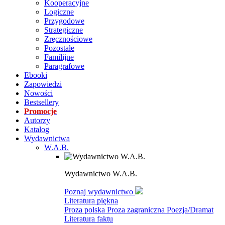
Kooperacyjne
Logiczne
Przygodowe
Strategiczne
Zręcznościowe
Pozostałe
Familijne
Paragrafowe
Ebooki
Zapowiedzi
Nowości
Bestsellery
Promocje
Autorzy
Katalog
Wydawnictwa
W.A.B.
Wydawnictwo W.A.B.
Poznaj wydawnictwo
Literatura piękna
Proza polska
Proza zagraniczna
Poezja/Dramat
Literatura faktu