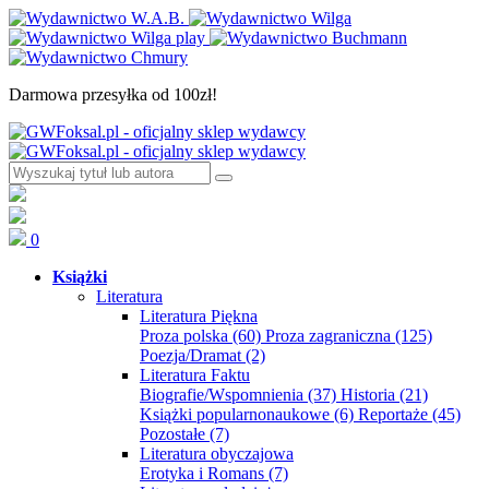
Darmowa przesyłka od 100zł!
0
Książki
Literatura
Literatura Piękna
Proza polska
(60)
Proza zagraniczna
(125)
Poezja/Dramat
(2)
Literatura Faktu
Biografie/Wspomnienia
(37)
Historia
(21)
Książki popularnonaukowe
(6)
Reportaże
(45)
Pozostałe
(7)
Literatura obyczajowa
Erotyka i Romans
(7)