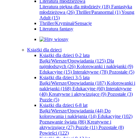
Literatura młodzieżowa
Literatura piękna dla młodzieży
(18)
Fantastyka
młodzieżowa
(26)
Thriller/Paranormal
(1)
Young
Adult
(15)
Thriller/Kryminał/Sensacje
Literatura fantasy
Książki dla dzieci
Książki dla dzieci 0-2 lata
Bajki/Wiersze/Opowiadania
(125)
Dla
najmłodszych
(26)
Kolorowanki i naklejanki
(9)
Edukacyjne
(15)
Interaktywne
(78)
Pozostałe
(5)
Książki dla dzieci 3-5 lata
Bajki/Wiersze/Opowiadania
(187)
Kolorowanki i
naklejanki
(168)
Edukacyjne
(60)
Interaktywne
(40)
Kreatywne i aktywizujące
(9)
Pozostałe
(3)
Puzzle
(5)
Książki dla dzieci 6-8 lat
Bajki/Wiersze/Opowiadania
(44)
Do
kolorowania i naklejania
(14)
Edukacyjne
(102)
Poznawanie świata
(86)
Kreatywne i
aktywizujące
(27)
Puzzle
(11)
Pozostałe
(8)
Powieści
(122)