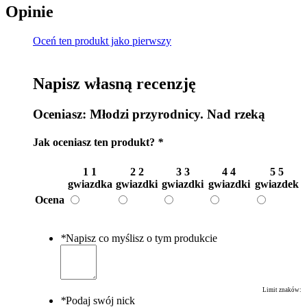
Opinie
Oceń ten produkt jako pierwszy
Napisz własną recenzję
Oceniasz:
Młodzi przyrodnicy. Nad rzeką
Jak oceniasz ten produkt?
*
1
1
2
2
3
3
4
4
5
5
gwiazdka
gwiazdki
gwiazdki
gwiazdki
gwiazdek
Ocena
*
Napisz co myślisz o tym produkcie
Limit znaków:
*
Podaj swój nick