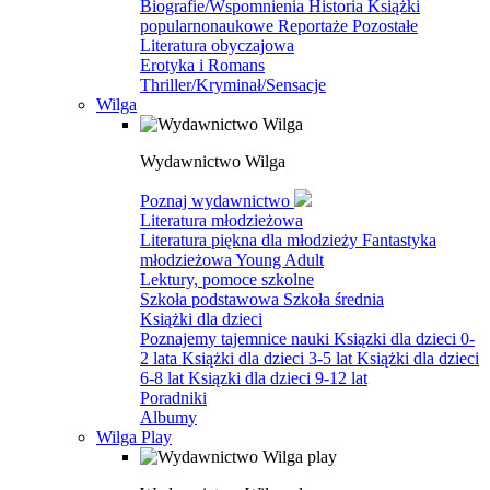
Biografie/Wspomnienia
Historia
Książki
popularnonaukowe
Reportaże
Pozostałe
Literatura obyczajowa
Erotyka i Romans
Thriller/Kryminał/Sensacje
Wilga
Wydawnictwo Wilga
Poznaj wydawnictwo
Literatura młodzieżowa
Literatura piękna dla młodzieży
Fantastyka
młodzieżowa
Young Adult
Lektury, pomoce szkolne
Szkoła podstawowa
Szkoła średnia
Książki dla dzieci
Poznajemy tajemnice nauki
Ksiązki dla dzieci 0-
2 lata
Książki dla dzieci 3-5 lat
Książki dla dzieci
6-8 lat
Ksiązki dla dzieci 9-12 lat
Poradniki
Albumy
Wilga Play