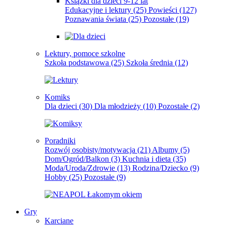
Książki dla dzieci 9-12 lat
Edukacyjne i lektury
(25)
Powieści
(127)
Poznawania świata
(25)
Pozostałe
(19)
Lektury, pomoce szkolne
Szkoła podstawowa
(25)
Szkoła średnia
(12)
Komiks
Dla dzieci
(30)
Dla młodzieży
(10)
Pozostałe
(2)
Poradniki
Rozwój osobisty/motywacja
(21)
Albumy
(5)
Dom/Ogród/Balkon
(3)
Kuchnia i dieta
(35)
Moda/Uroda/Zdrowie
(13)
Rodzina/Dziecko
(9)
Hobby
(25)
Pozostałe
(9)
Gry
Karciane