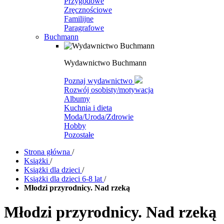
Przygodowe
Zręcznościowe
Familijne
Paragrafowe
Buchmann
Wydawnictwo Buchmann
Poznaj wydawnictwo
Rozwój osobisty/motywacja
Albumy
Kuchnia i dieta
Moda/Uroda/Zdrowie
Hobby
Pozostałe
Strona główna
/
Książki
/
Książki dla dzieci
/
Książki dla dzieci 6-8 lat
/
Młodzi przyrodnicy. Nad rzeką
Młodzi przyrodnicy. Nad rzeką