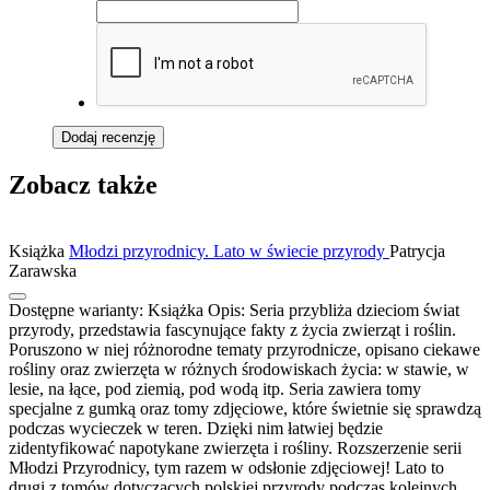
Dodaj recenzję
Zobacz także
Książka
Młodzi przyrodnicy. Lato w świecie przyrody
Patrycja
Zarawska
Dostępne warianty:
Książka
Opis:
Seria przybliża dzieciom świat
przyrody, przedstawia fascynujące fakty z życia zwierząt i roślin.
Poruszono w niej różnorodne tematy przyrodnicze, opisano ciekawe
rośliny oraz zwierzęta w różnych środowiskach życia: w stawie, w
lesie, na łące, pod ziemią, pod wodą itp. Seria zawiera tomy
specjalne z gumką oraz tomy zdjęciowe, które świetnie się sprawdzą
podczas wycieczek w teren. Dzięki nim łatwiej będzie
zidentyfikować napotykane zwierzęta i rośliny. Rozszerzenie serii
Młodzi Przyrodnicy, tym razem w odsłonie zdjęciowej! Lato to
drugi z tomów dotyczących polskiej przyrody podczas kolejnych