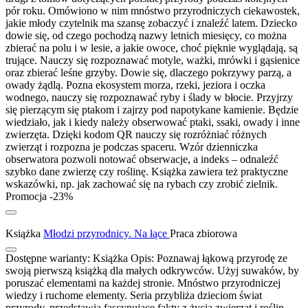
pór roku. Omówiono w nim mnóstwo przyrodniczych ciekawostek,
jakie młody czytelnik ma szansę zobaczyć i znaleźć latem. Dziecko
dowie się, od czego pochodzą nazwy letnich miesięcy, co można
zbierać na polu i w lesie, a jakie owoce, choć pięknie wyglądają, są
trujące. Nauczy się rozpoznawać motyle, ważki, mrówki i gąsienice
oraz zbierać leśne grzyby. Dowie się, dlaczego pokrzywy parzą, a
owady żądlą. Pozna ekosystem morza, rzeki, jeziora i oczka
wodnego, nauczy się rozpoznawać ryby i ślady w błocie. Przyjrzy
się pierzącym się ptakom i zajrzy pod napotykane kamienie. Będzie
wiedziało, jak i kiedy należy obserwować ptaki, ssaki, owady i inne
zwierzęta. Dzięki kodom QR nauczy się rozróżniać różnych
zwierząt i rozpozna je podczas spaceru. Wzór dzienniczka
obserwatora pozwoli notować obserwacje, a indeks – odnaleźć
szybko dane zwierzę czy roślinę. Książka zawiera też praktyczne
wskazówki, np. jak zachować się na rybach czy zrobić zielnik.
Promocja -23%
Książka
Młodzi przyrodnicy. Na łące
Praca zbiorowa
Dostępne warianty:
Książka
Opis:
Poznawaj łąkową przyrodę ze
swoją pierwszą książką dla małych odkrywców. Użyj suwaków, by
poruszać elementami na każdej stronie. Mnóstwo przyrodniczej
wiedzy i ruchome elementy. Seria przybliża dzieciom świat
przyrody, przedstawia fascynujące fakty z życia zwierząt i roślin.