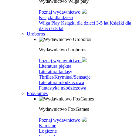
Wydawnictwo Wilga play
Poznaj wydawnictwo
Książki dla dzieci
Wilga Play
Książki dla dzieci 3-5 lat
Książki dla
dzieci 6-8 lat
Uroboros
Wydawnictwo Uroboros
Poznaj wydawnictwo
Literatura piękna
Literatura fantasy
Thriller/Kryminał/Sensacje
Literatura młodzieżowa
Fantastyka młodzieżowa
FoxGames
Wydawnictwo FoxGames
Poznaj wydawnictwo
Karciane
Logiczne