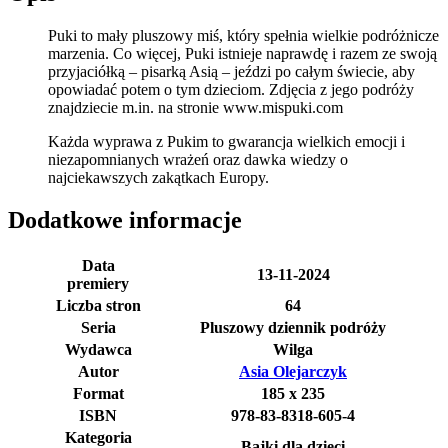
Puki to mały pluszowy miś, który spełnia wielkie podróżnicze
marzenia. Co więcej, Puki istnieje naprawdę i razem ze swoją
przyjaciółką – pisarką Asią – jeździ po całym świecie, aby
opowiadać potem o tym dzieciom. Zdjęcia z jego podróży
znajdziecie m.in. na stronie www.mispuki.com
Każda wyprawa z Pukim to gwarancja wielkich emocji i
niezapomnianych wrażeń oraz dawka wiedzy o
najciekawszych zakątkach Europy.
Dodatkowe informacje
Data
13-11-2024
premiery
Liczba stron
64
Seria
Pluszowy dziennik podróży
Wydawca
Wilga
Autor
Asia Olejarczyk
Format
185 x 235
ISBN
978-83-8318-605-4
Kategoria
Bajki dla dzieci