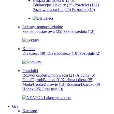
Książki dla dzieci 9-12 lat
Edukacyjne i lektury
(25)
Powieści
(127)
Poznawania świata
(25)
Pozostałe
(19)
Lektury, pomoce szkolne
Szkoła podstawowa
(25)
Szkoła średnia
(12)
Komiks
Dla dzieci
(30)
Dla młodzieży
(10)
Pozostałe
(2)
Poradniki
Rozwój osobisty/motywacja
(21)
Albumy
(5)
Dom/Ogród/Balkon
(3)
Kuchnia i dieta
(35)
Moda/Uroda/Zdrowie
(13)
Rodzina/Dziecko
(9)
Hobby
(25)
Pozostałe
(9)
Gry
Karciane