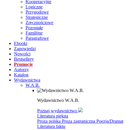
Kooperacyjne
Logiczne
Przygodowe
Strategiczne
Zręcznościowe
Pozostałe
Familijne
Paragrafowe
Ebooki
Zapowiedzi
Nowości
Bestsellery
Promocje
Autorzy
Katalog
Wydawnictwa
W.A.B.
Wydawnictwo W.A.B.
Poznaj wydawnictwo
Literatura piękna
Proza polska
Proza zagraniczna
Poezja/Dramat
Literatura faktu