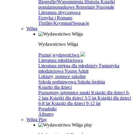
Biografie/Wspomnienia
Historia
Książki
popularnonaukowe
Reportaże
Pozostałe
Literatura obyczajowa
Erotyka i Romans
Thriller/Kryminał/Sensacje
Wilga
Wydawnictwo Wilga
Poznaj wydawnictwo
Literatura młodzieżowa
Literatura piękna dla młodzieży
Fantastyka
młodzieżowa
Young Adult
Lektury, pomoce szkolne
Szkoła podstawowa
Szkoła średnia
Książki dla dzieci
Poznajemy tajemnice nauki
Ksiązki dla dzieci 0-
2 lata
Książki dla dzieci 3-5 lat
Książki dla dzieci
6-8 lat
Ksiązki dla dzieci 9-12 lat
Poradniki
Albumy
Wilga Play