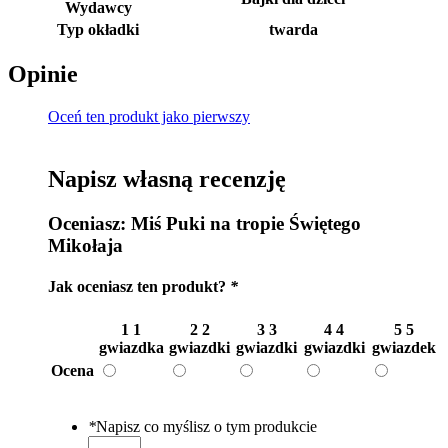
Wydawcy
Typ okładki
twarda
Opinie
Oceń ten produkt jako pierwszy
Napisz własną recenzję
Oceniasz:
Miś Puki na tropie Świętego
Mikołaja
Jak oceniasz ten produkt?
*
1
1
2
2
3
3
4
4
5
5
gwiazdka
gwiazdki
gwiazdki
gwiazdki
gwiazdek
Ocena
*
Napisz co myślisz o tym produkcie