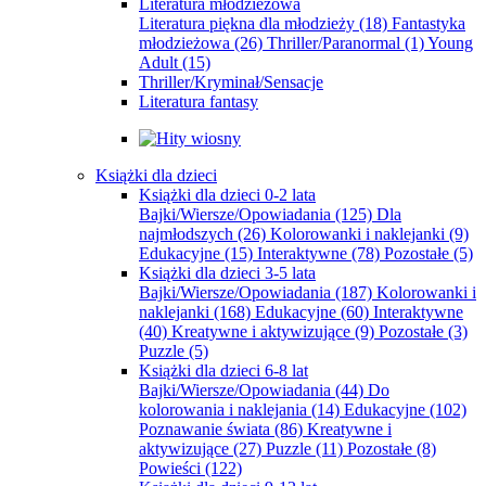
Literatura młodzieżowa
Literatura piękna dla młodzieży
(18)
Fantastyka
młodzieżowa
(26)
Thriller/Paranormal
(1)
Young
Adult
(15)
Thriller/Kryminał/Sensacje
Literatura fantasy
Książki dla dzieci
Książki dla dzieci 0-2 lata
Bajki/Wiersze/Opowiadania
(125)
Dla
najmłodszych
(26)
Kolorowanki i naklejanki
(9)
Edukacyjne
(15)
Interaktywne
(78)
Pozostałe
(5)
Książki dla dzieci 3-5 lata
Bajki/Wiersze/Opowiadania
(187)
Kolorowanki i
naklejanki
(168)
Edukacyjne
(60)
Interaktywne
(40)
Kreatywne i aktywizujące
(9)
Pozostałe
(3)
Puzzle
(5)
Książki dla dzieci 6-8 lat
Bajki/Wiersze/Opowiadania
(44)
Do
kolorowania i naklejania
(14)
Edukacyjne
(102)
Poznawanie świata
(86)
Kreatywne i
aktywizujące
(27)
Puzzle
(11)
Pozostałe
(8)
Powieści
(122)