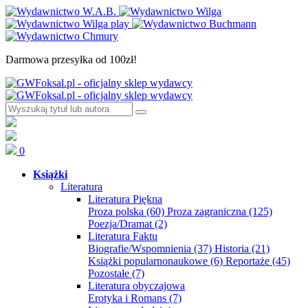
Darmowa przesyłka od 100zł!
0
Książki
Literatura
Literatura Piękna
Proza polska
(60)
Proza zagraniczna
(125)
Poezja/Dramat
(2)
Literatura Faktu
Biografie/Wspomnienia
(37)
Historia
(21)
Książki popularnonaukowe
(6)
Reportaże
(45)
Pozostałe
(7)
Literatura obyczajowa
Erotyka i Romans
(7)