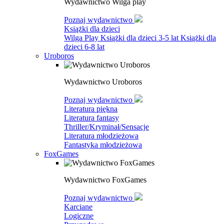
Wydawnictwo Wilga play
Poznaj wydawnictwo
Książki dla dzieci
Wilga Play
Książki dla dzieci 3-5 lat
Książki dla
dzieci 6-8 lat
Uroboros
Wydawnictwo Uroboros
Poznaj wydawnictwo
Literatura piękna
Literatura fantasy
Thriller/Kryminał/Sensacje
Literatura młodzieżowa
Fantastyka młodzieżowa
FoxGames
Wydawnictwo FoxGames
Poznaj wydawnictwo
Karciane
Logiczne